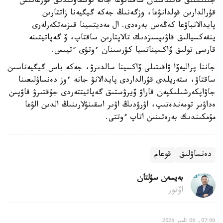
جىنىستىق قاتىناستان ساقتانۋعا جانە توسقاۋىلدىق قورعانىس
قۇرالدارىن قولدانۋعا، وزگەنىڭ جەكە گيگيەنا زاتتارىن
پايدالانباۋعا كەڭەس بەرەدى. ال مەديتسينا قىزمەتكەرلەرى
ينفەكسيالىق قاۋىپسىزدىك تالاپتارىن ساقتاپ، ۆ گەپاتيتىنە
قارسى تولىق ۆاكسيناتسيا كۋرسىنان ءوتۋى ءتيىس.
جاننا پراليەۆا ۋاقىتىلى ۆاكسينا سالدىرۋ، جەكە باس گيگيەناسىن
ساقتاۋ، ستەريلدى قۇرالداردى پايدالانۋ جانە ءوز دەنساۋلىعىنا
جاۋاپكەرشىلىكپەن قاراۋ ۆيرۋستىق گەپاتيتتەردى جۇقتىرۋ قاۋپىن
ەداۋىر تومەندەتىپ، اۋرۋدىڭ اۋىر اسقىنۋلارىنىڭ الدىن الۋعا
مۇمكىندىك بەرەتىنىن اتاپ ءوتتى.
دەنساۋلىق
قوعام
بەيسەن سۇلتان
اۆتور
07:06, 06 تامىز 2026