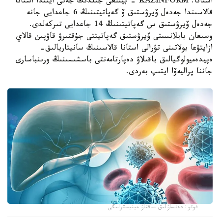
استانا. KAZINFORM - بيىلعى جىلدىڭ جەتى ايىندا استانا
قالاسىندا جەدەل ۆيرۋستىق ۆ گەپاتيتىنىڭ 6 جاعدايى جانە
جەدەل ۆيرۋستىق س گەپاتيتىنىڭ 14 جاعدايى تىركەلدى.
وسىعان بايلانىستى ۆيرۋستىق گەپاتيتتى جۇقتىرۋ قاۋپىن قالاي
ازايتۋعا بولاتىنى تۋرالى استانا قالاسىنىڭ سانيتاريالىق-
ەپيدەميولوگيالىق باقىلاۋ دەپارتامەنتى باسشىسىنىڭ ورىنباسارى
جاننا پراليەۆا ايتىپ بەردى.
فوتو: دەنساۋلىق ساقتاۋ مينيسترلىگى