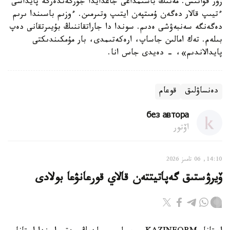
زور قۋانىش. مەنىڭ باسىمداعى جاعدايدا جۇرگەندەرگە پايداسى
ءتيىپ قالار دەگەن ۇمىتپەن ايتىپ وتىرمىن. ءوزىم باسىندا ىرىم
دەگەنگە سەنبەۋشى ەدىم. سوندا دا جاراتقاننىڭ بۇيىرتقانى دەپ
بىلەم. تەك امالىن جاساپ، ارەكەتىمدى، بار مۇمكىندىكتى
پايدالاندىم»، - دەيدى جاس انا.
دەنساۋلىق
قوعام
без автора
اۆتور
14:10, 06 تامىز 2026
ۆيرۋستىق گەپاتيتتەن قالاي قورعانۋعا بولادى