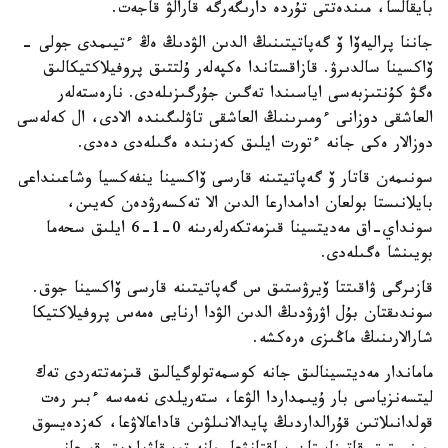
بايقالسا، مىندەتتى تۇردە دارىگەرگە قارالۋ قاجەت.
جاننا پراليەۆا ۆ گەپاتيتىنىڭ الدىن الۋدىڭ ەڭ ءتيىمدى جولى -
ۆاكسينا سالدىرۋ. قازاقستاندا ەكپەلەر ۇلتتىق پروفيلاكتيكالىق
ەگۋ كۇنتىزبەسى اياسىندا تەگىن جۇرگىزىلەدى. نارەستەلەر
العاشقى دوزانى ءومىرىنىڭ العاشقى تاۋلىگىندە الادى، ال كەلەسى
دوزالار ەكى جانە ءتورت ايلىق كەزىندە ەگىلەدى دەدى.
سونىمەن قاتار ۆ گەپاتيتىنە قارسى ۆاكسينا ينفەكسيا وشاعىنداعى
بايلانىستا بولعان ادامدارعا الدىن الا تەكسەرۋدەن كەيىن،
سونداي-اق مەديتسينا قىزمەتكەرلەرىنە 0-1-6 ايلىق سحەما
بويىنشا ەگىلەدى.
قازىرگى ۋاقىتتا ۆيرۋستىق س گەپاتيتىنە قارسى ۆاكسينا جوق.
سوندىقتان بۇل اۋرۋدىڭ الدىن الۋدا ارنايى ەمەس پروفيلاكتيكا
شارالارىنىڭ ماڭىزى ەرەكشە.
ماماندار مەديتسينالىق جانە كوسمەتولوگيالىق قىزمەتتەردى تەك
ليتسەنزياسى بار ۇيىمداردا الۋعا، ستەريلدى نەمەسە ءبىر رەت
قولدانىلاتىن قۇرالداردىڭ پايدالانىلۋىن قاداعالاۋعا، كەزدەيسوق