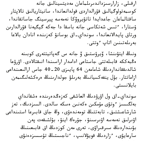
ارقىلى، زارارسىزداندىرىلماعان مەديتسينالىق جانە
كوسمەتولوگيالىق قۇرالداردى قولدانعاندا، سانيتاريالىق تالاپتار
ساقتالماعان جاعدايدا تاتۋيروۆكا نەمەسە پيرسينگ جاساتقاندا،
ۇستارا، ءتىس شەتكاسى جانە باسقا دا جەكە گيگيەنا قۇرالدارىن
ورتاق پايدالانعاندا، سونداي-اق بوسانۋ كەزىندە انادان بالاعا
بەرىلەتىنىن اتاپ ءوتتى.
ونىڭ ايتۋىنشا، ۆيرۋستىق ۆ جانە س گەپاتيتتەرى كوبىنە
ەڭبەككە قابىلەتتى جاستاعى ادامدار اراسىندا انىقتالادى. اۋرۋعا
شالدىققانداردىڭ شامامەن 64 پايىزى 20-40 جاس ارالىعىنداعى
ازاماتتار. بۇل ينفەكسيانىڭ بەرىلۋ جولدارىنىڭ ەرەكشەلىگىمەن
بايلانىستى.
سونداي-اق ول اۋرۋدىڭ العاشقى كەزەڭدەرىندە ەشقانداي
بەلگىسىز ءوتۋى مۇمكىن ەكەنىن ەسكە سالدى. السىزدىك، تەز
شارشاعىشتىق، تابەتتىڭ تومەندەۋى، وڭ جاق قابىرعا استىنداعى
اۋىرلىق نەمەسە اۋىرسىنۋ، جۇرەك اينۋ، بۇلشىقەت پەن
بۋىنداردىڭ سىرقىراۋى، تەرى مەن كوزدىڭ اق قابىعىنىڭ
سارعايۋى، ءزاردىڭ قويۋلانىپ، ءناجىستىڭ تۇسسىزدەنۋى