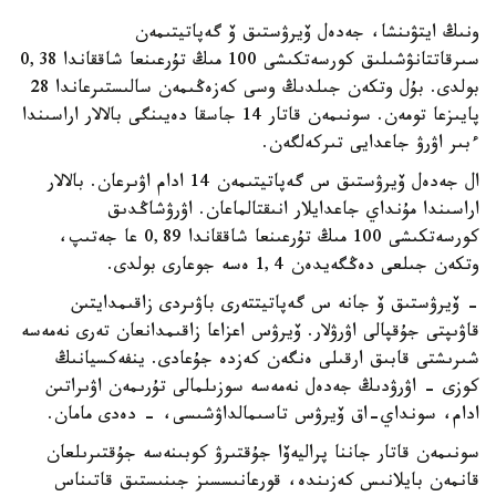
ونىڭ ايتۋىنشا، جەدەل ۆيرۋستىق ۆ گەپاتيتىمەن
سىرقاتتانۋشىلىق كورسەتكىشى 100 مىڭ تۇرعىنعا شاققاندا 0,38
بولدى. بۇل وتكەن جىلدىڭ وسى كەزەڭىمەن سالىستىرعاندا 28
پايىزعا تومەن. سونىمەن قاتار 14 جاسقا دەيىنگى بالالار اراسىندا
ءبىر اۋرۋ جاعدايى تىركەلگەن.
ال جەدەل ۆيرۋستىق س گەپاتيتىمەن 14 ادام اۋىرعان. بالالار
اراسىندا مۇنداي جاعدايلار انىقتالماعان. اۋرۋشاڭدىق
كورسەتكىشى 100 مىڭ تۇرعىنعا شاققاندا 0,89 عا جەتىپ،
وتكەن جىلعى دەڭگەيدەن 1,4 ەسە جوعارى بولدى.
- ۆيرۋستىق ۆ جانە س گەپاتيتتەرى باۋىردى زاقىمدايتىن
قاۋىپتى جۇقپالى اۋرۋلار. ۆيرۋس اعزاعا زاقىمدانعان تەرى نەمەسە
شىرىشتى قابىق ارقىلى ەنگەن كەزدە جۇعادى. ينفەكسيانىڭ
كوزى - اۋرۋدىڭ جەدەل نەمەسە سوزىلمالى تۇرىمەن اۋىراتىن
ادام، سونداي-اق ۆيرۋس تاسىمالداۋشىسى، - دەدى مامان.
سونىمەن قاتار جاننا پراليەۆا جۇقتىرۋ كوبىنەسە جۇقتىرىلعان
قانمەن بايلانىس كەزىندە، قورعانىسسىز جىنىستىق قاتىناس