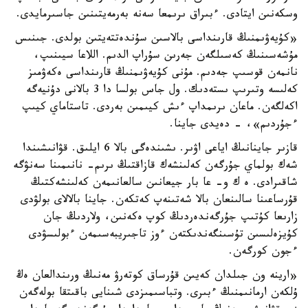
وسكەنىن ايتادى. ءبىراق ىرىمعا سەنە بەرمەيتىنىن جاسىرمايدى.
«كۇيەۋىمنىڭ قارىنداسى بالاسىن سۇندەتتەيتىن بولدى. جىنىس
مۇشەسىنىڭ كەسىلگەن جەرىن سۇراپ الدىم. اللاعا سيىنىپ،
نانمەن قوسىپ جەدىم. مۇنى كۇيەۋىمنىڭ قارىنداسى ەكەۋمىز
كەلىسە وتىرىپ ىستەدىك. ول جاس بولسا دا 3 بالانى دۇنيەگە
اكەلگەن. ماعان ىرىمداپ ءىش كيىمىن بەردى. تاستاماي كيىپ
ءجۇردىم»، - دەيدى جاينا.
قازىر جاينانىڭ اياعى اۋىر. ىشىندەگى بالا 6 ايلىق. قۋانىشىندا
شەك بولماي جۇرگەن كەلىنشەك قازاقتىڭ ىرىم- نانىمىنا سەنۋگە
شاقىرادى. ە ك و- عا بار جيعانىن سالعانىمەن كەلىنشەكتىڭ
قۇرساعىنا سالىنعان بالا شەتىنەپ كەتكەن. جاينا بالالاى بولۋدى
زارىعا كۇتىپ جۇرگەندەردىڭ كوپ ەكەنىن، ولاردىڭ جان
كۇيزەلىسىن تۇسىنگەندىكتەن ءوز تاجىريبەسىمەن ءبولىسۋدى
ءجون كورگەن.
«ارينە ون جىلدان كەيىن قۇرساق كوتەرۋ مەنىڭ ورىندالعان ەڭ
ۇلكەن ارمانىمنىڭ ءبىرى. وتباسىمىزدى شىنايى باقىتقا بولەگەن