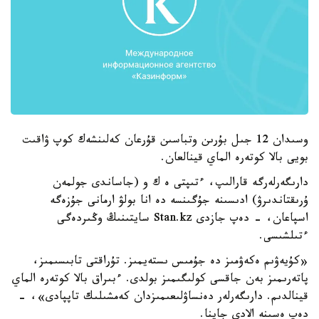
وسىدان 12 جىل بۇرىن وتباسىن قۇرعان كەلىنشەك كوپ ۋاقىت
بويى بالا كوتەرە الماي قينالعان.
دارىگەرلەرگە قارالىپ، ءتىپتى ە ك و (جاساندى جولمەن
ۇرىقتاندىرۋ) ادىسىنە جۇگىنسە دە انا بولۋ ارمانى جۇزەگە
اسپاعان، - دەپ جازدى Stan.kz سايتىنىڭ وڭىردەگى
ءتىلشىسى.
«كۇيەۋىم ەكەۋمىز دە جۇمىس ىستەيمىز. تۇراقتى تابىسىمىز،
پاتەرىمىز بەن جاقسى كولىگىمىز بولدى. ءبىراق بالا كوتەرە الماي
قينالدىم. دارىگەرلەر دەنساۋلىعىمىزدان كەمشىلىك تاپپادى»، -
دەپ ەسىنە الادى جاينا.