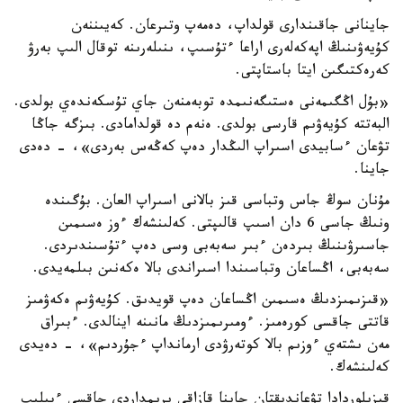
جاينانى جاقىندارى قولداپ، دەمەپ وتىرعان. كەيىننەن
كۇيەۋىنىڭ اپەكەلەرى اراعا ءتۇسىپ، ىنىلەرىنە توقال الىپ بەرۋ
كەرەكتىگىن ايتا باستاپتى.
«بۇل اڭگىمەنى ەستىگەنىمدە توبەمنەن جاي تۇسكەندەي بولدى.
البەتتە كۇيەۋىم قارسى بولدى. ەنەم دە قولدامادى. بىزگە جاڭا
تۋعان ءسابيدى اسىراپ الىڭدار دەپ كەڭەس بەردى»، - دەدى
جاينا.
مۇنان سوڭ جاس وتباسى قىز بالانى اسىراپ العان. بۇگىندە
ونىڭ جاسى 6 دان اسىپ قالىپتى. كەلىنشەك ءوز ەسىمىن
جاسىرۋىنىڭ بىردەن ءبىر سەبەبى وسى دەپ ءتۇسىندىردى.
سەبەبى، اڭساعان وتباسىندا اسىراندى بالا ەكەنىن بىلمەيدى.
«قىزىمىزدىڭ ەسىمىن اڭساعان دەپ قويدىق. كۇيەۋىم ەكەۋمىز
قاتتى جاقسى كورەمىز. ءومىرىمىزدىڭ مانىنە اينالدى. ءبىراق
مەن ىشتەي ءوزىم بالا كوتەرۋدى ارمانداپ ءجۇردىم»، - دەيدى
كەلىنشەك.
قىزىلوردادا تۋعاندىقتان جاينا قازاقى ىرىمداردى جاقسى ءبىلىپ