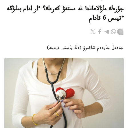
جۇرەك مازالاعاندا نە ىستەۋ كەرەك؟ ءار ادام بىلۋگە
ءتيىس 6 قادام
جەدەل جاردەم شاقىرۋ (ەڭ باستى ەرەجە)