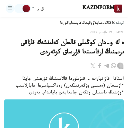
KAZINFORM
ق ز
ترەند:
2026-سايلاۋ
وقيعا
تاعايىنداۋ
اقوردا
14:21, 19 ماۋسىم 2017
ە ك و-دان كوڭىلى قالعان كەلىنشەك قازاقى
ىرىمنىڭ ارقاسىندا قۇرساق كوتەردى
استانا. قازاقپارات - قىزىلوردا قالاسىنىڭ تۇرعىنى جاينا
ءازىمحان (ەسىمى وزگەرتىلگەن) رەداكسيامىزعا حابارلاسىپ
ءوزىنىڭ باسىنان وتكەن جاعدايدى بايانداپ بەردى.