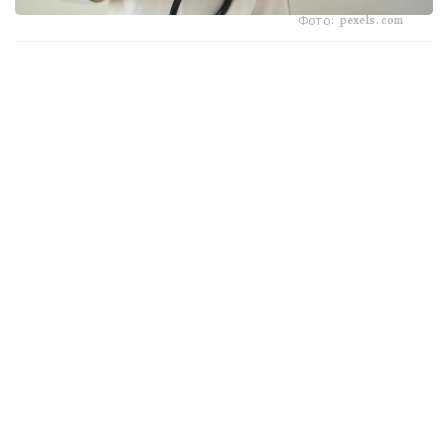
Фото: pexels.com
جۇرەك تۇسى قاتتى قىسىپ، اۋىرعاندا، اۋىرسىنۋ سول جاق
قولعا، يىققا نەمەسە جاق سۇيەگىنە تارالعاندا ۋاقىت جوعالتپاي
بىردەن «103» (جەدەل جاردەم) قىزمەتىنە حابارلاسىڭىز.
وزدىگىڭىزدەن ەمحاناعا بارۋعا ارەكەت جاساماڭىز.
فيزيكالىق قوزعالىستى توقتاتۋ
اۋىرسىنۋ بەلگىلەرى پايدا بولعان ساتتە كەز كەلگەن جۇمىستى،
ءجۇرۋدى نەمەسە سپورتتى شۇعىل توقتاتىڭىز. دەنەگە سالماق
ءتۇسىرۋ جۇرەكتىڭ وتتەگىگە دەگەن قاجەتتىلىگىن ارتتىرىپ،
جاعدايدى قيىنداتادى.
ىڭعايلى قالىپتا وتىرۋ
ەدەنگە نەمەسە ديۆانعا جارتىلاي وتىرعان قالىپتا (ارقاڭىزدى
جاستىققا تىرەپ) ورنالاسىڭىز. ەشقاشان تولىقتاي شالقاڭىزدان
جاتپاڭىز، ويتكەنى جاتقان كۇيدە جۇرەككە قان اعىمى
كوبەيىپ، وعان تۇسەتىن سالماق ودان سايىن ارتادى.