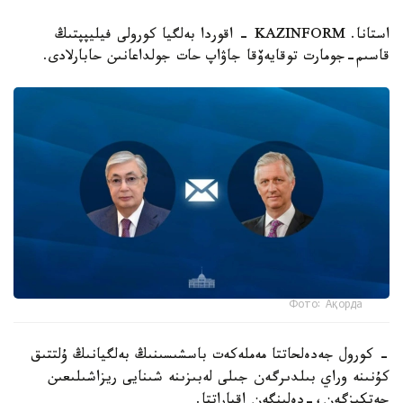
استانا. KAZINFORM - اقوردا بەلگيا كورولى فيليپپتىڭ
قاسىم-جومارت توقايەۆقا جاۋاپ حات جولداعانىن حابارلادى.
Фото: Ақорда
- كورول جەدەلحاتتا مەملەكەت باسشىسىنىڭ بەلگيانىڭ ۇلتتىق
كۇنىنە وراي بىلدىرگەن جىلى لەبىزىنە شىنايى ريزاشىلىعىن
جەتكىزگەن،-دەلىنگەن اقپاراتتا.