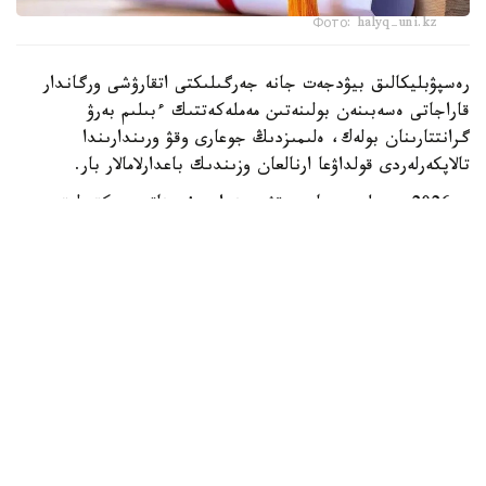
Фото: halyq-uni.kz
رەسپۋبليكالىق بيۋدجەت جانە جەرگىلىكتى اتقارۋشى ورگاندار
قاراجاتى ەسەبىنەن بولىنەتىن مەملەكەتتىك ءبىلىم بەرۋ
گرانتتارىنان بولەك، ەلىمىزدىڭ جوعارى وقۋ ورىندارىندا
تالاپكەرلەردى قولداۋعا ارنالعان وزىندىك باعدارلامالار بار.
- 2026 -جىلى جوعارى وقۋ ورىندارى ۇسىناتىن رەكتورلىق،
ۋنيۆەرسيتەتتىك جانە ىشكى ءبىلىم بەرۋ گرانتتارىنىڭ جالپى
سانى ەكى مىڭنان اسادى. گرانتتاردى بەرۋ تالاپتارىن ءار
ۋنيۆەرسيتەت دەربەس بەلگىلەيدى. ىرىكتەۋ كەزىندە ۇلتتىق
ءبىرىڭعاي تەستىلەۋ ناتيجەلەرى، اكادەميالىق جەتىستىكتەر،
«التىن بەلگى» يەگەرى بولۋى، وليمپيادالار مەن عىلىمي،
شىعارماشىلىق جانە سپورتتىق جارىستارداعى ناتيجەلەر،
سونداي-اق تالاپكەردىڭ الەۋمەتتىك جاعدايى ەسكەرىلەدى، -
دەلىنگەن مينيسترلىك مالىمەتىندە.
ەڭ ءىرى باعدارلامالاردىڭ ءبىرى قوجا احمەت ياساۋي اتىنداعى