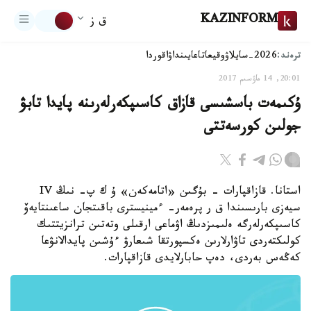
KAZINFORM
ق ز
ترەند:
2026-سايلاۋ
وقيعا
تاعايىنداۋ
اقوردا
20:01, 14 ماۋسىم 2017
ۇكىمەت باسشىسى قازاق كاسىپكەرلەرىنە پايدا تابۋ
جولىن كورسەتتى
استانا. قازاقپارات - بۇگىن «اتامەكەن» ۇ ك پ- نىڭ IV
سيەزى بارىسىندا ق ر پرەمەر- ءمينيسترى باقىتجان ساعىنتايەۆ
كاسىپكەرلەرگە ەلىمىزدىڭ اۋماعى ارقىلى وتەتىن ترانزيتتىك
كولىكتەردى تاۋارلارىن ەكسپورتقا شىعارۋ ءۇشىن پايدالانۋعا
كەڭەس بەردى، دەپ حابارلايدى قازاقپارات.