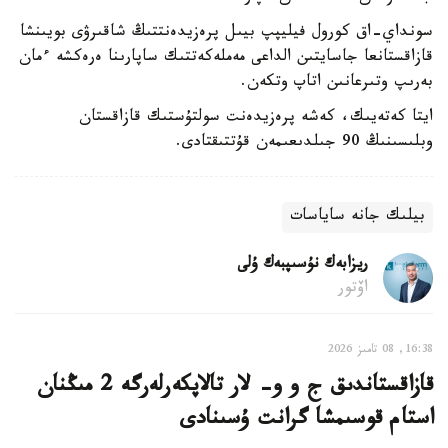
سونداي-اق كورول فيليپپ بيىل پرەزيدەنتتىڭ شاقىرۋى بويىنشا
قازاقستانعا جاسايتىن الداعى مەملەكەتتىك ساپارىنا ەرەكشە ءمان
بەرىپ وتىرعانىن اتاپ وتكەن.
ايتا كەتەيىك، كەشە پرەزيدەنت سولتۇستىك قازاقستان
وبلىسىنىڭ 90 جىلدىعىمەن قۇتتىقتادى.
بيلىك جانە ساياسات
ريزابەك نۇسىپبەك ۇلى
اۆتور
16:38, 08 تامىز 2026
قازاقستاندىق ج و و- لار تالاپكەرلەرگە 2 مىڭنان
استام قوسىمشا گرانت ۇسىنادى