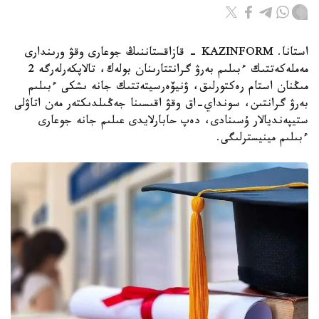
استانا. KAZINFORM - قازاقستاننىڭ جوعارى وقۋ ورىندارى
مەملەكەتتىك ءبىلىم بەرۋ گرانتتارىنان بولەك، تالاپكەرلەرگە 2
مىڭنان استام رەكتورلىق، ۋنيۆەرسيتەتتىك جانە ىشكى ءبىلىم
بەرۋ گرانتىن، سونداي-اق وقۋ اقىسىنا جەڭىلدىكتەر مەن اتاۋلى
ستيپەنديالار ۇسىنادى، دەپ حابارلايدى عىلىم جانە جوعارى
ءبىلىم مينيسترلىگى.