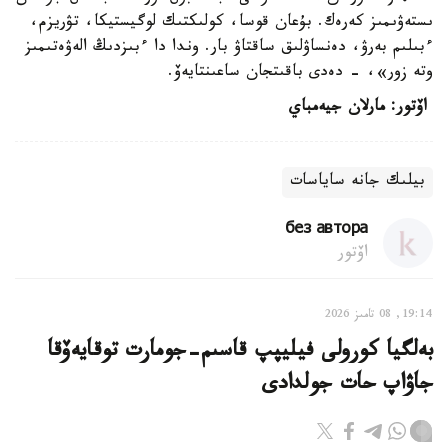
ىستەۋىمىز كەرەك. بۇعان قوسا، كولىكتىك لوگيستيكا، تۋريزم،
ءبىلىم بەرۋ، دەنساۋلىق ساقتاۋ بار. وندا دا ءبىزدىڭ الەۋەتىمىز
وتە زور»، - دەدى باقىتجان ساعىنتايەۆ.
اۆتور: مارلان جيەمباي
بيلىك جانە ساياسات
без автора
اۆتور
19:14, 08 تامىز 2026
بەلگيا كورولى فيليپپ قاسىم-جومارت توقايەۆقا
جاۋاپ حات جولدادى