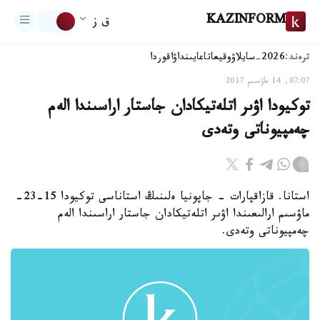
KAZINFORM
ق ز
ترەند:
2026-سايلاۋ
وقيعا
تاعايىنداۋ
اقوردا
07:07, 14 ماۋسىم 2017
توكيودا اۋىر اتلەتيكادان جاستار اراسىندا الەم
چەمپيوناتى وتەدى
استانا. قازاقپارات - جاپونيا ەلىنىڭ استاناسى توكيودا 15-23-
ماۋسىم ارالىعىندا اۋىر اتلەتيكادان جاستار اراسىندا الەم
چەمپيوناتى وتەدى.