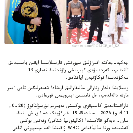
Фото: t.me/POLICE_of_KZ
جەكپە-جەكتە اتىراۋلىق سپورتشى قارسىلاسىنا ايقىن باسىمدىق
تانىتىپ، كەزدەسۋدى ءبىرىنشى راۋندتىڭ نەبارى 13-
سەكۋندىندا نوكاۋتپەن اياقتادى.
وسىلايشا ەلدار وتارالى حالىقارالىق ارەنادا شەبەرلىگىن تاعى ءبىر
مارتە دالەلدەپ، ەل نامىسىن ابىرويمەن قورعادى.
قازاقستاندىق كاسىپقوي بوكسشى مەيىرىم نۇرسۇلتانوۆ (20-0,
11 ك و) 2026 -جىلدىڭ 19-قىركۇيەگىندە ا ق ش-تىڭ
سان- ديەگو قالاسىندا (كاليفورنيا شتاتى) وتەتىن بوكس
كەشىندە ورتا سالماقتاعى WBC ۋاقىتشا الەم چەمپيونى اتاعى