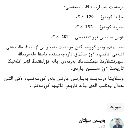
ەرسەيت بەيبارىستىڭ ناتيجەسى:
جۇلقا كوتەرۋ - 129 ك گ
سەرپە كوتەرۋ - 152 ك گ
قوس سايىس قورىتىندىسى - 281 ك گ
سەنىمدى ونەر كورسەتكەن ەرسەيت بەيبارىس ازيانىڭ ەڭ مىقتى
اتلەتى اتانىپ، ءوز سالماق دارەجەسىندە باسقا ەلدەردىڭ
سپورتشىلارىنا مۇمكىندىك بەرمەدى جانە قۇرلىقتىڭ اۋىر اتلەتيكا
تاريحىنا ءوز ەسىمىن جازدى.
وسىلايشا ەرسەيىت بەيبارىس جارقىن ونەر كورسەتىپ، ەكى التىن
مەدال جەڭىپ الدى جانە تاريحي ناتيجە كورسەتتى.
سپورت
بەيسەن سۇلتان