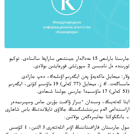
جارىستا بارلىعى 15 مەدالدار جيىنتىعى ساراپقا سالىنادى. توكيو
تورىندە ەل نامىسىن 2 سپورتشى قورعايتىن بولادى.
ولار: ميحايل ماكەيەۆ پەن ايگەرىم اۋىلبەك، دەپ جازادى
ماسساگەت. ك ز. ميحايل (77 كەلى) 19 ماۋسىم كۇنى، ايگەرىم
(53 كەلى) 17 ماۋسىمدا جارىس جولىنا شىعادى.
ايتا كەتەيىك، وسىدان ءبىراز ۋاقىت بۇرىن جاس وسپىرىمدەر
اراسىنداعى الەم بىرىنشىلىگىنىڭ جالاۋى تايلاندتىڭ باس شاھارى
- بانگكوكتا جەلبىرەگەن بولاتىن.
سول جارىستان قازاقستاننىڭ اۋىر اتلەتتەرى 3 التىن، 1 كۇمىس