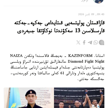
اۆتور
09:40, 09 تامىز 2026
قازاقستان پوليتسەيى قىتايداعى جەكپە-جەكتە
قارسىلاسىن 13 سەكۋندتا نوكاۋتقا جىبەردى
استانا. KAZINFORM - بەيجىڭ قالاسىندا وتكەن NAIZA
Diamond Fight Night حالىقارالىق تۋرنيرىندە اتىراۋ وبلىسى
پوليتسيا دەپارتامەنتى جىلدام قيمىلدايتىن ارنايى جاساعىنىڭ
ينسپەكتورى ەلدار وتارالى 61 كەلى سالماقتا ونەر كورسەتىپ،
جەڭىسكە جەتتى.