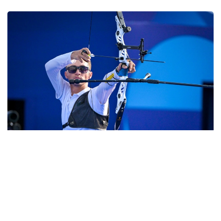
Фото: ҚР ҰОК
ءدۇبىرلى دودادا ەل نامىسىن 12 سپورتشى قورعايدى.
كلاسسيكالىق ساداق اتۋ
ەرلەر