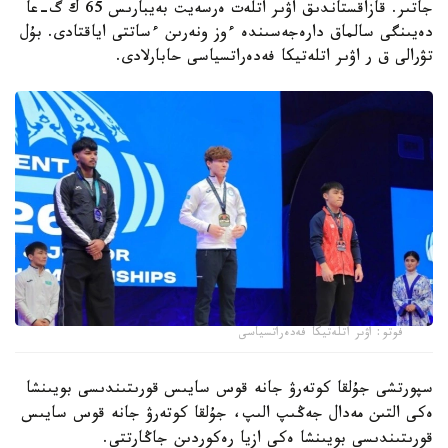
جاتىر. قازاقستاندىق اۋىر اتلەت ەرسەيت بەيبارىس 65 ك گ-عا
دەيىنگى سالماق دارەجەسىندە ءوز ونەرىن ءساتتى اياقتادى. بۇل
تۋرالى ق ر اۋىر اتلەتيكا فەدەراتسياسى حابارلادى.
فوتو: اۋىر اتلەتيكا فەدەراتسياسى
سپورتشى جۇلقا كوتەرۋ جانە قوس سايىس قورىتىندىسى بويىنشا
ەكى التىن مەدال جەڭىپ الىپ، جۇلقا كوتەرۋ جانە قوس سايىس
قورىتىندىسى بويىنشا ەكى ازيا رەكوردىن جاڭارتتى.