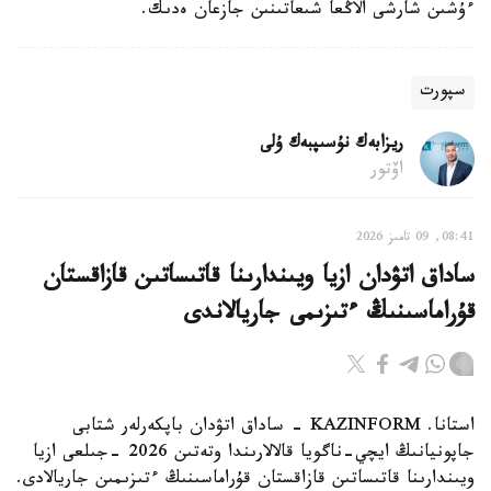
ءۇشىن شارشى الاڭعا شىعاتىنىن جازعان ەدىك.
سپورت
ريزابەك نۇسىپبەك ۇلى
اۆتور
08:41, 09 تامىز 2026
ساداق اتۋدان ازيا ويىندارىنا قاتىساتىن قازاقستان
قۇراماسىنىڭ ءتىزىمى جاريالاندى
استانا. KAZINFORM - ساداق اتۋدان باپكەرلەر شتابى
جاپونيانىڭ ايچي-ناگويا قالالارىندا وتەتىن 2026 -جىلعى ازيا
ويىندارىنا قاتىساتىن قازاقستان قۇراماسىنىڭ ءتىزىمىن جاريالادى.