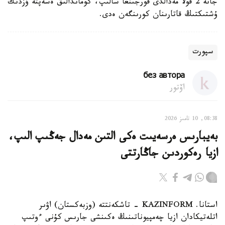
جانە 2 قولا مەدالدى قورجىنعا سالىپ، كوماندالىق ەسەپتە ۇزدىك
ۇشتىكتىڭ قاتارىنان كورىنگەن ەدى.
سپورت
без автора
اۆتور
08:38, 10 تامىز 2026
بەيبارىس ەرسەيىت ەكى التىن مەدال جەڭىپ الىپ،
ازيا رەكوردىن جاڭارتتى
استانا. KAZINFORM - تاشكەنتتە (وزبەكستان) اۋىر
اتلەتيكادان ازيا چەمپيوناتىنىڭ ەكىنشى جارىس كۇنى ءوتىپ