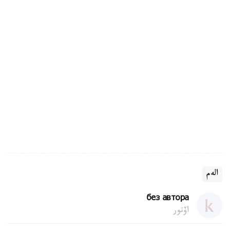
الەم
без автора
اۆتور