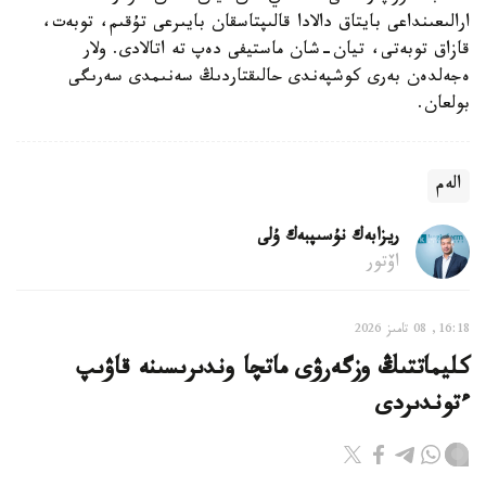
ارالىعىنداعى بايتاق دالادا قالىپتاسقان بايىرعى تۇقىم، توبەت،
قازاق توبەتى، تيان-شان ماستيفى دەپ تە اتالادى. ولار
ەجەلدەن بەرى كوشپەندى حالىقتاردىڭ سەنىمدى سەرىگى
بولعان.
الەم
ريزابەك نۇسىپبەك ۇلى
اۆتور
16:18, 08 تامىز 2026
كليماتتىڭ وزگەرۋى ماتچا وندىرىسىنە قاۋىپ
ءتوندىردى