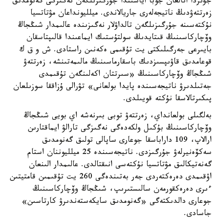
جۋىردا اتالعان جوبا اياسىندا جۇرگىزىلگەن نەگىزگى گەنومدىق
زەرتتەۋدىڭ ناتيجەلەرى جاريالاندى. ميلليونداعان مۋتاتسيا
نۇكتەسىنە جۇرگىزىلگەن تالداۋلار نەگىزىندە عالىمدار شىڭجاڭ
وۆچاركاسىنىڭ قىتايدىڭ سولتۇستىك ايماعىندا قالىپتاسقان
بايىرعى جەرگىلىكتى يت تۇقىمى ەكەنىن راستادى. ش و ق ك
قوعامدىق قاۋىپسىزدىك باسقارماسىنىڭ مالىمەتىنشە، زەرتتەۋ
شىڭجاڭ وۆچاركاسىنىڭ «سىرتتان اكەلىنگەن تۇقىمدى
جەتىلدىرۋ ناتيجەسىندە پايدا بولعانى» تۋرالى ۇزاققا سوزىلعان
پىكىرتالاسقا نۇكتە قويىلدى.
بەلگىلى بولعانداي، زەرتتەۋ توبى بىرنەشە اي بويى شىڭجاڭ
وۆچاركاسىنىڭ بۇكىل ولكەدەگى نەگىزگى تارالۋ ايماقتارىن
ارالاپ، 109 داراباسقا جوعارى ساپالى تولىق گەنومدىق
سەكۆەنيرلەۋ جۇرگىزدى. ناتيجەسىندە 25 ميلليوننان استام
گەنەتيكالىق مۋتاتسيا نۇكتەسى انىقتالدى. عالىمدار الىنعان
اۋقىمدى دەرەكتەردى جەر بەتىندەگى 260 يت تۇقىمىن قامتيتىن
ءىرى دەرەكقورمەن سالىستىرىپ، شىڭجاڭ وۆچاركاسىنىڭ
جوعارى دالدىكتەگى «گەنومدىق سايكەستەندىرۋ كارتاسىن»
جاسادى.