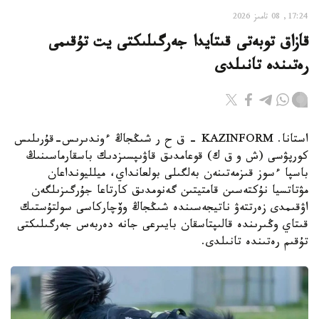
17:24, 08 تامىز 2026
قازاق توبەتى قىتايدا جەرگىلىكتى يت تۇقىمى
رەتىندە تانىلدى
استانا. KAZINFORM – ق ح ر شىڭجاڭ ءوندىرىس-قۇرىلىس
كورپۋسى (ش و ق ك) قوعامدىق قاۋىپسىزدىك باسقارماسىنىڭ
باسپا ءسوز قىزمەتىنەن بەلگىلى بولعانداي، ميلليونداعان
مۋتاتسيا نۇكتەسىن قامتيتىن گەنومدىق كارتاعا جۇرگىزىلگەن
اۋقىمدى زەرتتەۋ ناتيجەسىندە شىڭجاڭ وۆچاركاسى سولتۇستىك
قىتاي وڭىرىندە قالىپتاسقان بايىرعى جانە دەربەس جەرگىلىكتى
تۇقىم رەتىندە تانىلدى.