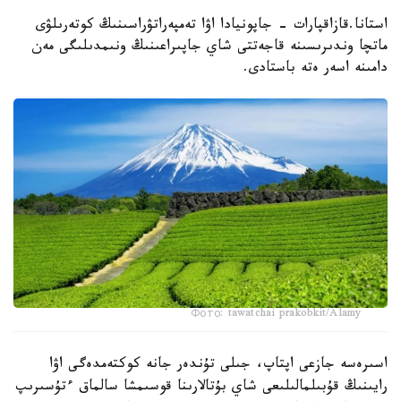
استانا.قازاقپارات - جاپونيادا اۋا تەمپەراتۋراسىنىڭ كوتەرىلۋى
ماتچا وندىرىسىنە قاجەتتى شاي جاپىراعىنىڭ ونىمدىلىگى مەن
دامىنە اسەر ەتە باستادى.
Фото: tawatchai prakobkit/Alamy
اسىرەسە جازعى اپتاپ، جىلى تۇندەر جانە كوكتەمدەگى اۋا
رايىنىڭ قۇبىلمالىلىعى شاي بۇتالارىنا قوسىمشا سالماق ءتۇسىرىپ