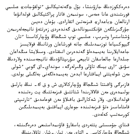
دەرەككوزدىڭ جازۋىنشا، بۇل «گەنەتيكالىق ءتولقۇجات» عىلىمي
قورىتىندى عانا ەمەس، سونىمەن قاتار پراكتيكالىق قولدانۋعا
ارنالعان «باعدار» قىزمەتىن اتقارادى. بۇعان دەيىن
جۇرگىزىلگەن فۋنكتسيونالدىق گەندەردى زەرتتەۋ ناتيجەلەرىمەن
ۇشتاستىرا وتىرىپ، عىلىمي توپ شىڭجاڭ وۆچاركاسىنا ءتان
گيپوكسياعا توزىمدىلىك جانە قورشاعان ورتانىڭ قولايسىز
جاعدايلارىنا بەيىمدەلۋ گەندەرىن انىقتادى. وسىلايشا مىڭداعان
جىلدارعا جالعاسقان تابيعي سۇرىپتالۋدىڭ ناتيجەسىندە ولاردىڭ
سۋىق ءارى بيىك تاۋلى وڭىرلەرگە، سونداي-اق گوبي ءشولى
مەن شولەيتتى ايماقتارعا ابدەن بەيىمدەلگەنى بەلگىلى بولدى.
قازىرگى ۋاقىتتا شىڭجاڭ وۆچاركالارى ش و ق ك- نىڭ بارلىق
بولىمدەرى مەن قالالارىندا شتاتتىق قىزمەتتىك يت رەتىندە
قولدانىلادى. ولار شەكارالىق باقىلاۋ مەن قوعامدىق ءتارتىپتى
قامتاماسىز ەتۋ قىزمەتىندە جوعارى ايماقتىق بەيىمدىلىگىن
كورسەتىپ كەلەدى.
قىتاي جۇمىسشى يتتەردى باسقارۋ قاۋىمداستىعى دەرەگىنشە،
شىڭجاڭ وۆچاركاسى - التاي مەن تيان-شان تاۋلارىنىڭ