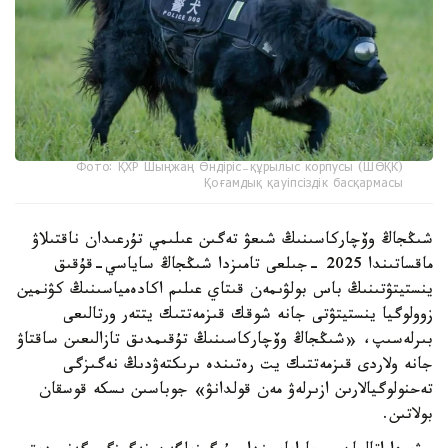
Фото: ҚХР Шыңжаң Өндіріс-құрылыс корпусы (ШӨҚК)
Қоғамдық қауіпсіздік басқармасы
شىڭجاڭ وۆچاركاسىنىڭ شىعۋ تەگىن عىلىمي تۇرعىدان ناقتىلاۋ
ماقساتىندا 2025 -جىلعى تامىزدا شىڭجاڭ ساياسي-قۇقىق
ينستيتۋتىنىڭ باس بولۋىمەن قىتاي عىلىم اكادەمياسىنىڭ كۋنمين
زوولوگيا ينستيتۋتى جانە شوقك قىزمەتتىك يتتەر ورتالىعى
بىرلەسىپ، «شىڭجاڭ وۆچاركاسىنىڭ تۇقىمدىق تازالىعىن ساقتاۋ
جانە ولاردى قىزمەتتىك يت رەتىندە ىرىكتەۋدىڭ نەگىزگى
تەحنولوگيالارىن ازىرلەۋ مەن قولدانۋ» جوباسىن ىسكە قوسقان
بولاتىن.