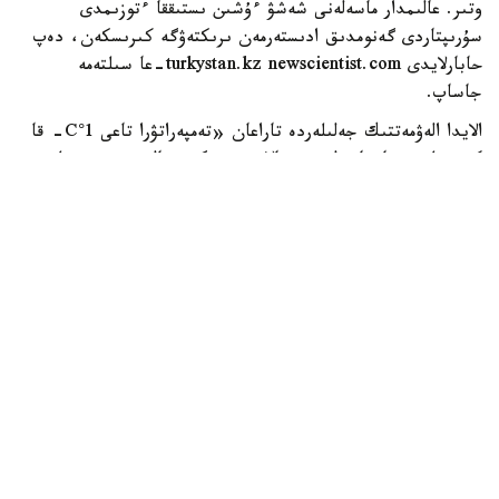
وتىر. عالىمدار ماسەلەنى شەشۋ ءۇشىن ىستىققا ءتوزىمدى
سۇرىپتاردى گەنومدىق ادىستەرمەن ىرىكتەۋگە كىرىسكەن، دەپ
حابارلايدى turkystan.kz newscientist.com-عا سىلتەمە
جاساپ.
الايدا الەۋمەتتىك جەلىلەردە تاراعان «تەمپەراتۋرا تاعى 1°C- قا
كوتەرىلسە، ماتچا مۇلدە جوعالادى» دەگەن مالىمدەمەنى عىلىمي
تۇرعىدان دالەلدەنگەن بولجام دەۋگە بولمايدى. قازىرگى
زەرتتەۋلەر كليماتتىڭ جىلىنۋى ءونىم كولەمىن ازايتىپ، جوعارى
ساپالى ماتچانىڭ ءدامىن وزگەرتۋى مۇمكىن ەكەنىن كورسەتەدى.
ءبىراق ناقتى ءبىر گرادۋسقا بايلانعان جويىلۋ شەگى انىقتالعان
جوق.
ماتچا كادىمگى كەپتىرىلگەن شاي جاپىراعىنان ەمەس، تەنچا
دەپ اتالاتىن ارنايى شيكىزاتتان دايىندالادى. ەگىن جيناۋعا
بىرنەشە اپتا قالعاندا شاي بۇتالارى كۇن ساۋلەسىنەن
كولەڭكەلەنەدى. بۇل جاپىراقتاعى حلوروفيلل مەن بوس
امينقىشقىلدارىنىڭ، سونىڭ ىشىندە تەانيننىڭ كوبىرەك جينالۋىنا
جاعداي جاسايدى. جينالعان جاپىراق بۋعا ۇستالىپ،