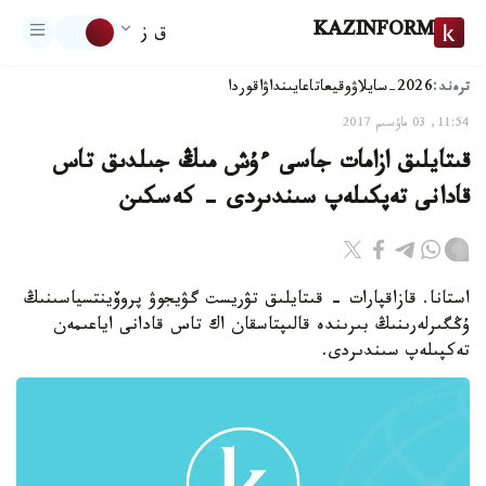
KAZINFORM
ق ز
ترەند:
2026-سايلاۋ
وقيعا
تاعايىنداۋ
اقوردا
11:54, 03 ماۋسىم 2017
قىتايلىق ازامات جاسى ءۇش مىڭ جىلدىق تاس
قادانى تەپكىلەپ سىندىردى - كەسكىن
استانا. قازاقپارات - قىتايلىق تۋريست گۋيجوۋ پروۆينتسياسىنىڭ
ۇڭگىرلەرىنىڭ بىرىندە قالىپتاسقان اك تاس قادانى اياعىمەن
تەكپىلەپ سىندىردى.