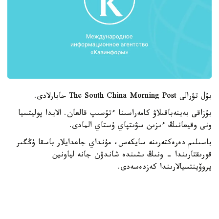
بۇل تۋرالى The South China Morning Post حابارلادى.
بۇزاقى بەينەباقىلاۋ كامەراسىنا ءتۇسىپ قالعان. الايدا پوليتسيا
ونى وقيعانىڭ ءىزىن سۋىتپاي ۇستاي المادى.
باسىلىم دەرەكتەرىنە سايكەس، مۇنداي جاعدايلار باسقا ۇڭگىر
قورىقتارىندا - ونىڭ ىشىندە شاندۋن جانە لياونين
پروۆينتسيالارىندا كەزدەسەدى.