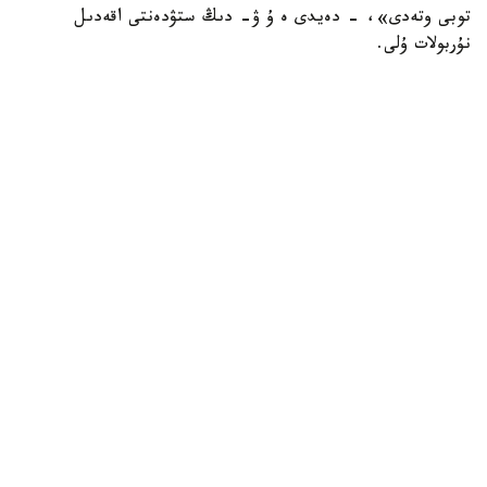
توبى وتەدى»، - دەيدى ە ۇ ۋ- دىڭ ستۋدەنتى اقەدىل
نۇربولات ۇلى.