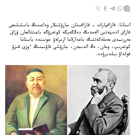
استانا. قازاقپارات - قازاقستان جازۋشىلار وداعىنىڭ باسشىلىعى
قازاق ادەبيەتىن الەمدىك دەڭگەيگە كوتەرۋگە باعىتتالعان ۇزاق
مەرزىمدى مەملەكەتتىك باعدارلاما ازىرلەۋ جونىندە باستاما
كوتەرىپ، وعان، ەڭ الدىمەن، جازۋشى قاۋىمنىڭ ءوزى قىزۋ
قولداۋ بىلدىرۋدە.