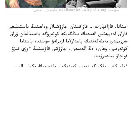
سۋرەت: mobilaser.kz ،wikipedia.org سايتىنان الىندى
استانا. قازاقپارات - قازاقستان جازۋشىلار وداعىنىڭ باسشىلىعى
قازاق ادەبيەتىن الەمدىك دەڭگەيگە كوتەرۋگە باعىتتالعان ۇزاق
مەرزىمدى مەملەكەتتىك باعدارلاما ازىرلەۋ جونىندە باستاما
كوتەرىپ، وعان، ەڭ الدىمەن، جازۋشى قاۋىمنىڭ ءوزى قىزۋ
قولداۋ بىلدىرۋدە.
ءيا، كۇنى بۇگىنگە دەيىن كوپتەگەن ەلدەردىڭ وكىلى الىپ
جاتقان الەمدەگى ەڭ ايگىلى، بەدەلدى سىيلىقتاردىڭ
قاتارىنداعى نوبەل سىيلىعىنا يە بولۋ قازاق اقىن-جازۋشىلارىنىڭ
دا ۇلكەن ارمانى، ءارى، ءسوز جوق، مۇنداي ماراپاتقا لايىقتى
تولەن ابدىك اعامىزدىڭ «پاراسات مايدانى»، ءتىپتى «توزاق
وتتارى جىمىڭدايدى» پوۆەستەرى سىندى وزگە دە شىعارمالاردىڭ
جەتىپ ارتىلاتىنى ءمالىم.
وسىناۋ بيىككە قول جەتكىزۋ - ۇلتتىق ادەبيەتىمىزدى الەمدىك
اۋقىمدا ناسيحاتتاۋمەن بىرگە، ەلىمىزدى، تاريحىمىز بەن