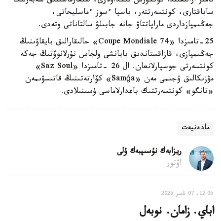
تامىز ارالىعىندا كونكۋرس تىڭداۋلارى، شىعارماشىلىق شەبەرلىك
ساباقتارى، كونتسەرتتەر، باسپا ءسوز ءماسليحاتى،
جەڭىمپازداردى ماراپاتتاۋ جانە جابىلۋ سالتاناتى وتەدى.
25-تامىزدا «Coupe Mondiale 74» حالىقارالىق بايقاۋىنىڭ
جەڭىمپازى، قازاقستاندىق بايانشى ولجاس نۇرلانوۆتىڭ جەكە
كونتسەرتى جوسپارلانعان. ال 26 -تامىزدا «Saz Soul»
مۋزىكالىق ۇجىمى مەن «Samǵa» كۆارتەتىنىڭ قاتىسۋىمەن
«تانگو» كونتسەرتتىك باعدارلاماسى ۇسىنىلادى.
مادەنيەت
ريزابەك نۇسىپبەك ۇلى
اۆتور
12:06, 07 تامىز 2026
اباي. زامان. نوبەل