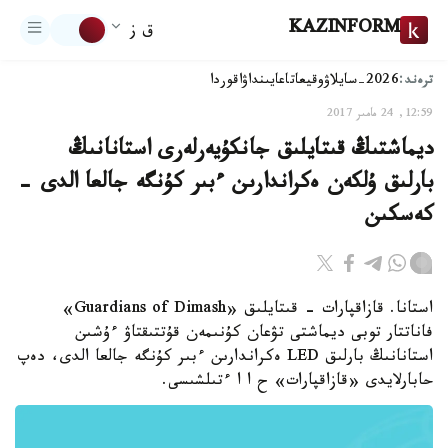
KAZINFORM
ق ز
ترەند:
2026-سايلاۋ
وقيعا
تاعايىنداۋ
اقوردا
12:59, 24 مامىر 2017
ديماشتىڭ قىتايلىق جانكۇيەرلەرى استانانىڭ
بارلىق ۇلكەن ەكراندارىن ءبىر كۇنگە جالعا الدى -
كەسكىن
استانا. قازاقپارات - قىتايلىق «Guardians of Dimash»
فاناتتار توبى ديماشتى تۋعان كۇنىمەن قۇتتىقتاۋ ءۇشىن
استانانىڭ بارلىق LED ەكراندارىن ءبىر كۇنگە جالعا الدى، دەپ
حابارلايدى «قازاقپارات» ح ا ا ءتىلشىسى.