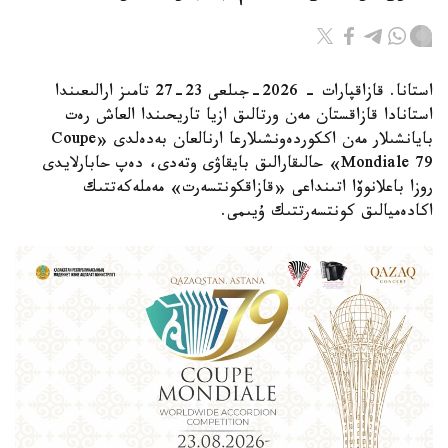
استانا. قازاقپارات - 2026-جىلعى 23-27 تامىز ارالىعىندا
استانادا قازاقستان مەن ورتالىق ازيا تاريحىندا العاش رەت
بايانشىلار مەن اككوردەونشىلارعا ارنالعان بەدەلدى «Coupe
Mondiale 79» حالىقارالىق بايقاۋى وتەدى، دەپ حابارلايدى
روزا باعلانوۆا اتىنداعى «قازاقكونتسەرت» مەملەكەتتىك
اكادەميالىق كونتسەرتتىك ۇيىمى.