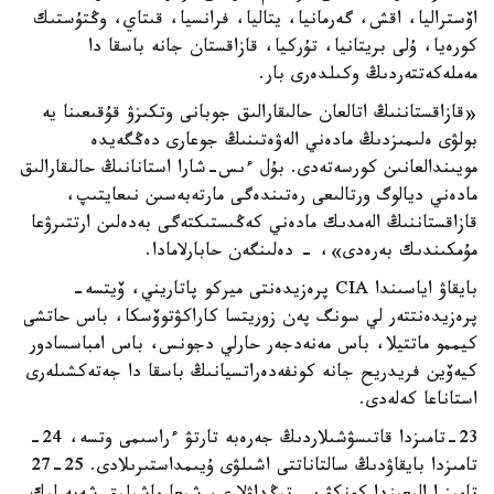
اۆستراليا، اقش، گەرمانيا، يتاليا، فرانسيا، قىتاي، وڭتۇستىك
كورەيا، ۇلى بريتانيا، تۇركيا، قازاقستان جانە باسقا دا
مەملەكەتتەردىڭ وكىلدەرى بار.
«قازاقستاننىڭ اتالعان حالىقارالىق جوبانى وتكىزۋ قۇقىعىنا يە
بولۋى ەلىمىزدىڭ مادەني الەۋەتىنىڭ جوعارى دەڭگەيدە
مويىندالعانىن كورسەتەدى. بۇل ءىس-شارا استانانىڭ حالىقارالىق
مادەني ديالوگ ورتالىعى رەتىندەگى مارتەبەسىن نىعايتىپ،
قازاقستاننىڭ الەمدىك مادەني كەڭىستىكتەگى بەدەلىن ارتتىرۋعا
مۇمكىندىك بەرەدى»، - دەلىنگەن حابارلامادا.
بايقاۋ اياسىندا CIA پرەزيدەنتى ميركو پاتاريني، ۆيتسە-
پرەزيدەنتتەر لي سونگ پەن زوريتسا كاراكۋتوۆسكا، باس حاتشى
كيممو ماتتيلا، باس مەنەدجەر حارلي دجونس، باس امباسسادور
كيەۆين فريدريح جانە كونفەدەراتسيانىڭ باسقا دا جەتەكشىلەرى
استاناعا كەلەدى.
23-تامىزدا قاتىسۋشىلاردىڭ جەرەبە تارتۋ ءراسىمى وتسە، 24-
تامىزدا بايقاۋدىڭ سالتاناتتى اشىلۋى ۇيىمداستىرىلادى. 25-27