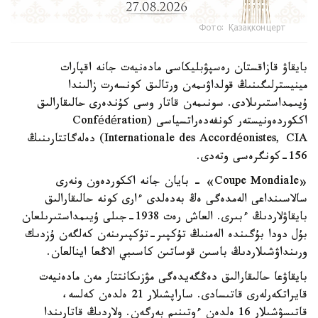
Фото: Қазақконцерт
بايقاۋ قازاقستان رەسپۋبليكاسى مادەنيەت جانە اقپارات
مينيسترلىگىنىڭ قولداۋىمەن ورتالىق كونسەرت زالىندا
ۇيىمداستىرىلادى. سونىمەن قاتار وسى كۇندەرى حالىقارالىق
اككوردەونيستەر كونفەدەراتسياسى (Confédération
Internationale des Accordéonistes, CIA) دەلەگاتتارىنىڭ
156-كونگرەسى وتەدى.
«Coupe Mondiale» - بايان جانە اككوردەون ونەرى
سالاسىنداعى الەمدەگى ەڭ بەدەلدى ءارى كونە حالىقارالىق
بايقاۋلاردىڭ ءبىرى. العاش رەت 1938-جىلى ۇيىمداستىرىلعان
بۇل دودا بۇگىندە الەمنىڭ تۇكپىر-تۇكپىرىنەن كەلگەن ۇزدىك
ورىنداۋشىلاردىڭ باسىن قوساتىن كاسىبي الاڭعا اينالعان.
بايقاۋعا حالىقارالىق دەڭگەيدەگى مۋزىكانتتار مەن مادەنيەت
قايراتكەرلەرى قاتىسادى. ساراپشىلار 21 ەلدەن كەلسە،
قاتىسۋشىلار 16 ەلدەن ءوتىنىم بەرگەن. ولاردىڭ قاتارىندا