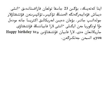
ايتا كەتەيىك، بۇگىن 23 جاسقا تولعان قازاقستاندىق ءانشى
ديماش قۇدايبەرگەنگە الەمنىڭ تۇكپىر-تۇكپىرىنەن قۇتتىقتاۋلار
جولدانىپ جاتىر. بۇعان دەيىن امەريكالىق اكتريسا جانە مودەل
ەۆا لونگوريا مەن ايگىلى ءانشى لارا فابياننىڭ قۇتتىقتاۋى
جاريالانعان ەدى. لارا فابيان قۇتتىقتاۋىن «Happy birthday to
you» انىمەن جەتكىزگەن.