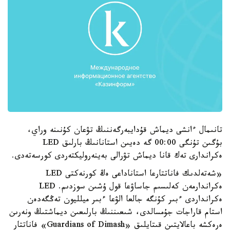
تانىمال ءانشى ديماش قۇدايبەرگەننىڭ تۋعان كۇنىنە وراي،
بۇگىن تۇنگى 00:00 گە دەيىن استانانىڭ بارلىق LED
ەكراندارى تەك قانا ديماش تۋرالى بەينەروليكتەردى كورسەتەدى.
«شەتەلدىك فاناتتارعا استاناداعى ەڭ كورنەكتى LED
ەكراندارمەن كەلىسىم جاساۋعا قول ۇشىن سوزدىم. LED
ەكرانداردى ءبىر كۇنگە جالعا الۋعا ءبىر ميلليون تەڭگەدەن
استام قاراجات جۇمسالدى، شىعىننىڭ بارلىعىن ديماشتىڭ ونەرىن
ەرەكشە باعالايتىن قىتايلىق «Guardians of Dimash» فاناتتار