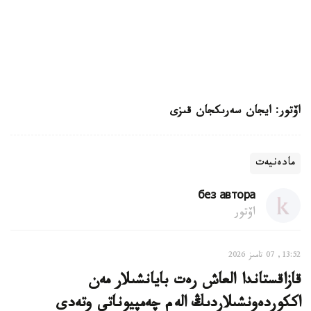
اۆتور: ايجان سەرىكجان قىزى
مادەنيەت
без автора
اۆتور
13:52, 07 تامىز 2026
قازاقستاندا العاش رەت بايانشىلار مەن
اككوردەونشىلاردىڭ الەم چەمپيوناتى وتەدى