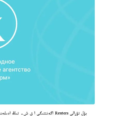
بۇل تۋرالى Reuters اگەنتتىگى ا ق ش- 