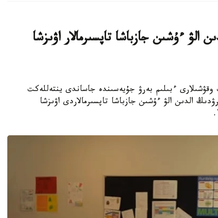
ن الۋ ءۇشىن جازباشا تاپسىرمالار اۋىزشا
جوعارى سىنىپ وقۋشىلارى ءبىلىم بەرۋ جۇيەسىندە جاساندى ينتەللەكت
ۋدىڭ الدىن الۋ ءۇشىن جازباشا تاپسىرمالاردى اۋىزشا