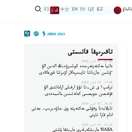
الداۋ
KZ
QZ
РУ
EN
中文
ق ز
ЎЗ
تاقىرىپقا قاتىستى
22:46, 07 تامىز 2026
دانيا مەكتەپتەرىندە كوشىرۋدىڭ الدىن الۋ
ءۇشىن جازباشا تاپسىرمالار اۋىزشا قورعالادى
17:08, 07 تامىز 2026
ترامپ ا ق ش-تا تۋۋ ارقىلى ازاماتتىق الۋ
قۇقىعىن جويعىسى كەلەتىنىن مالىمدەدى
16:30, 07 تامىز 2026
تايلاندتا وقۋشى مەكتەپتە وق جاۋدىرىپ، جەتى
ادام قازا تاپتى
13:24, 07 تامىز 2026
NASA عارىشكەرلەرى عارىشقا ۇشتى