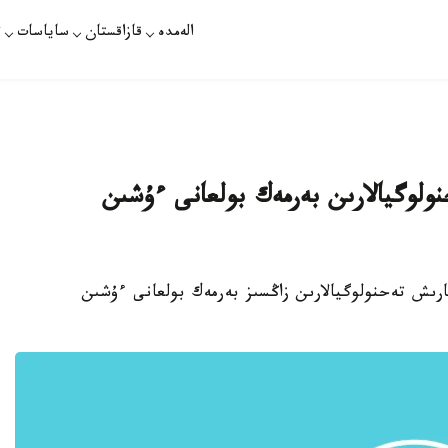
الەمدە
قازاقستان
ساياسات
ت
ولوگيالارىن بەرمەك بولعانى ءۇشىن
 عارىش تەحنولوگيالارىن زاڭسىز بەرمەك بولعانى ءۇشىن