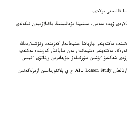
الاردى ۇيدە ەمەس، سىنىپتا مۇعالىمنىڭ باقىلاۋىمەن تىكەلەي
ىندە مەكتەپتەر جازباشا ەمتيحاندار كەزىندە وقۋشىلاردىڭ
 كەرەك. مەكتەپتەر ەمتيحاندار مەن ساباقتار كەزىندە مەكتەپ
زۋدى شەكتەۋ ءۇشىن سۇزگىلەۋ جۇيەلەرىن ورناتۋى ءتيىس.
وسىعان دەيىن QyzPU ستۋدەنتتەرى پەداگوگتەرگە ارنالعان AI- Lesson Study ج ي پلاتفورماسىن ازىرلەگەنىن