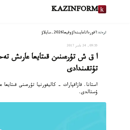
KAZINFORM
ترەند:
اقوردا
تاعايىنداۋ
وقيعا
2026-سايلاۋ
09:55, 24 مامىر 2017
ا ق ش تۇرعىنىن قىتايعا عارىش تەحن
تۇتقىندادى
استانا. قازاقپارات - كاليفورنيا تۇرعىنى قىتايعا
ۇستالدى.