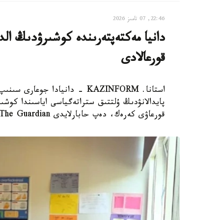
22:46, 07 تامىز 2026
دانيا مەكتەپتەرىندە كوشىرۋدىڭ الدى
قورعالادى
استانا. KAZINFORM - دانيادا 
پايدالانۋدىڭ ۇلتتىق ستراتەگياسى اياسىندا كوشىر
قورعاۋى كەرەك، دەپ حابارلايدى The Guardian.