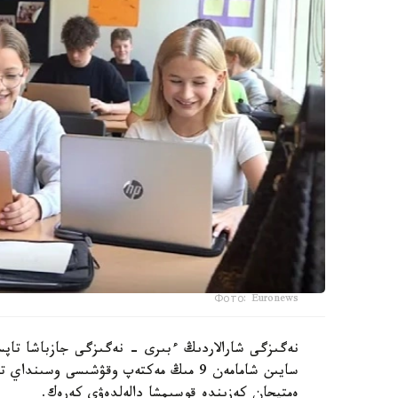
Фото: Euronews
نەگىزگى شارالاردىڭ ءبىرى - نەگىزگى جازباشا تاپسى
سايىن شامامەن 9 مىڭ مەكتەپ وقۋشىسى وس
ەمتيحان كەزىندە قوسىمشا دالەلدەۋى كەرەك.