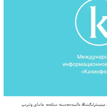
تىڭ ادىلەت مينيسترلىگىنىڭ مالىمدەمەسىنە سىلتەمە جاساي وتىرىپ