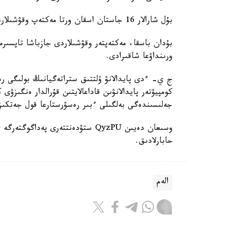
بۇل شارالار 16 جاستان اسقان ورتا مەكتەپ وقۋشىلارىنا قاتىستى بولادى.
بۇدان باسقا، مەكتەپتەر وقۋشىلاردى جازباشا تاپسىرم
ورىنداۋعا شاقىرادى.
ج ي- ءدى پايدالانۋ ۇلتتىق ستراتەگيانىڭ بولىگى رەت
كومپيۋتەر پايدالانۋىن قاداعالايتىن قۇرالدار ەنگىزۋى
جەلىسىندەگى بەلگىلى ءبىر رەسۋرستارعا قول جەتكى
حابارلادىق.
الەم