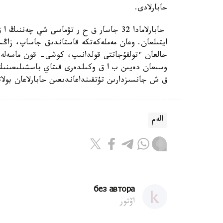
حابارلادى.
حابارلامادا 32 جاسار ق ح ر تۋماسى شي چ
ايتىلعان. وعان مەملەكەتكە قاستاندىق جاساپ، زاڭسى
جالعان ءتولقۇجاتتى قولدانىپ، كوشى- قون ماسەلەس
ق ش جانسىزدارىن تۇتقىنداعاندىعىن حابارلاعان بولات
الەم
без автора
اۆتور