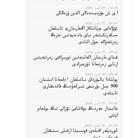
11:25, 07 تامىز 2026
ا ق ش مۋزەيىندەگى التىن ۇزەڭگى
10:24, 07 تامىز 2026
تۋۆاداعى «پاتشالار اڭعارىنان» تابىلعان
ەسكەرتكىشتەر ساق مادەنيەتىن تەرەڭ
زەرتتەۋگە جول اشادى
09:52, 07 تامىز 2026
قىتاي مارستان اكەلىنەتىن توپىراقتى زەرتتەيتىن
ارنايى زەرتحانا تۇرعىزادى
09:25, 07 تامىز 2026
پولشادا بالمۇزداق ساتىلعان ءدامحانا استىنان
900 جىل بۇرىنعى شىركەۋدىڭ قالدىقتارى
تابىلدى
07:06, 07 تامىز 2026
عالىمدار جەردىڭ بولاشاعى تۋرالى تىڭ بولجام
ايتتى
22:44, 06 تامىز 2026
كورەيلەر اقىلدى قوسىمشا ارقىلى ىستىقتان