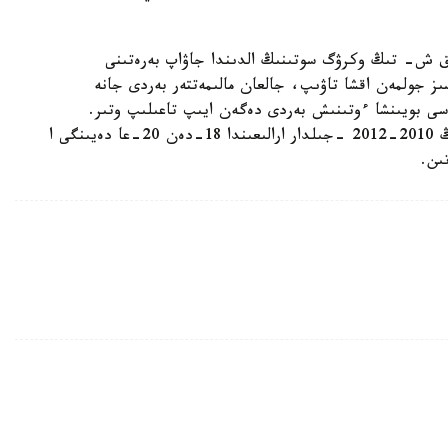
ەننىڭ ا ق ش- تىڭ وكرۋگ سوتىنىڭ الدىندا جاۋاپ بەرەتىنى
ز جولمەن اقشا تاۋىپ، جالعان مالىمەتتەر بەردى جانە
ى بويىنشا ءوتىنىش بەردى دەگەن ايىپ تاعىلىپ وتىر.
وسىعان دەيىن ب ا ق وكىلدەرى قىتاي باسشىلىعىنىڭ 2010-2012 -جىلدار ارالىعىندا 18-دەن 20-عا دەيىنگى ا
ىن.