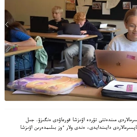
رمالاردى مىندەتتى تۇردە اۋىزشا قورعاۋدى ەنگىزۋ. جىل
ىنداي تاپسىرمالاردى دايىندايدى، ەندى ولار ءوز بىلىمدەرىن اۋىزشا