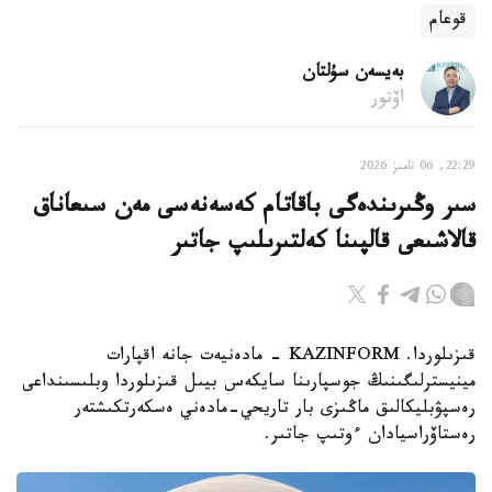
قوعام
بەيسەن سۇلتان
اۆتور
22:29, 06 تامىز 2026
سىر وڭىرىندەگى باقاتام كەسەنەسى مەن سىعاناق
قالاشىعى قالپىنا كەلتىرىلىپ جاتىر
قىزىلوردا. KAZINFORM - مادەنيەت جانە اقپارات
مينيسترلىگىنىڭ جوسپارىنا سايكەس بيىل قىزىلوردا وبلىسىنداعى
رەسپۋبليكالىق ماڭىزى بار تاريحي-مادەني ەسكەرتكىشتەر
رەستاۆراسيادان ءوتىپ جاتىر.