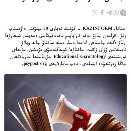
استانا. KAZINFORM - كۇنىنە نەبارى 30 مينۋتتى داۋىستاپ
وقۋ، قولمەن جازۋ جانە قاراپايىم ماتەماتيكالىق ەسەپتەر شىعارۋعا
ارناۋ ەگدە جاستاعى ادامداردىڭ ەستە ساقتاۋ جانە ويلاۋ
قابىلەتىن ۇزاق ۋاقىت ساقتاۋعا كومەكتەسۋى مۇمكىن. مۇنداي
قورىتىندى Educational Gerontology جۋرنالىندا جاريالانعان
جاڭا زەرتتەۋدە ايتىلدى، دەپ حابارلايدى psypost.org.