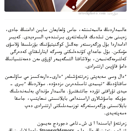
سۋرەت: istockphoto.com
عالىمداردىڭ مالىمەتىنشە، جاس ۇلعايعان سايىن ادامنىڭ جادى،
زەيىنى مەن تىلدىك قابىلەتتەرى بىرتىندەپ السىرەيدى. كەيبىر
ادامداردا بۇل وزگەرىستەر جەڭىل كوگنيتيۆتىك بۇزىلىسقا ۇلاسۋى
مۇمكىن. بۇل جاعداي كۇندەلىكتى ومىرگە ايتارلىقتاي كەدەرگى
كەلتىرمەگەنىمەن، بولاشاقتا التسگەيمەر اۋرۋى مەن دەمەنتسيانىڭ
دامۋ قاۋپىن ارتتىرادى.
ءدال وسى سەبەپتى زەرتتەۋشىلەر ءدارى-دارمەكسىز مي ساۋلىعىن
ساقتاۋدىڭ ءتيىمدى تاسىلدەرىن ىزدەۋدە. سولاردىڭ ءبىرى -
ميدى تۇراقتى تۇردە جاتتىقتىرۋ. عالىمدار مۇنداي بەلسەندىلىك
جۇيكە جاسۋشالارى اراسىنداعى بايلانىستى نىعايتىپ، جاسقا
بايلانىستى وزگەرىستەرگە توزىمدىلىكتى ارتتىرادى دەپ
ەسەپتەيدى.
زەرتتەۋ اياسىندا ا ق ش-تاعى دجوردج مەيسون