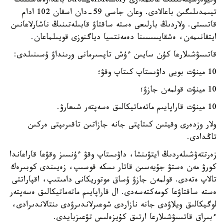
ۋنيۆەرسيتەتىنىڭ عالىمدارى StrongerMemory باعدارلاماسىنىڭ
تيىمدىلىگىن باعالادى. وعان جاسى 59-دان اسقان 102 ادام
قاتىستى. ولاردىڭ بارلىعى ەستە ساقتاۋ قابىلەتىنىڭ ناشارلاعانىن
ايتقانىمەن، ەشقايسىسىنا دەمەنتسيا دياگنوزى قويىلماعان.
قاتىسۋشىلارعا كۇن سايىن ءۇش تاپسىرمانى ورىنداۋ ۇسىنىلدى:
10 مينۋت بويى داۋىستاپ كىتاپ وقۋ؛
10 مينۋت قولمەن جازۋ؛
10 مينۋت قاراپايىم ماتەماتيكالىق ەسەپتەر شىعارۋ.
ولار وزدەرى وقيتىن كىتاپتى جانە جازاتىن تاقىرىپتى ەركىن
تاڭدادى.
زەرتتەۋشىلەردىڭ ايتۋىنشا، داۋىستاپ وقۋ ءۇنسىز وقۋعا قاراعاندا
كورۋ مەن ەستۋ جۇيەسىن قاتار ىسكە قوسىپ، زەيىندى كوبىرەك
تالاپ ەتەدى. قولمەن جازۋ ۇساق موتوريكانى دامىتىپ، اقپاراتتى
ەستە ساقتاۋعا كومەكتەسەدى. ال قاراپايىم ماتەماتيكالىق ەسەپتەر
لوگيكالىق ويلاۋدى جانە نازاردى شوعىرلاندىرۋدى ىنتالاندىرادى،
ءبىراق قاتىسۋشىلارعا ارتىق كۇيزەلىس تۋعىزبايدى.