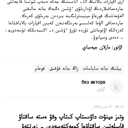
ارى اقپارات بالانىڭ اتا- اناسىنىڭ جەكە ەسەپ شوتىنا قاجەتتى
جاردەماقىلاردىڭ اۋدارىلۋى ءۇشىن ەڭبەك جانە حالىقتى
الەۋمەتتىك قورعاۋ مينيسترلىگىنە بىردەن بەرىلۋى كەرەك.
جاردەماقى الۋعا كەلىسىم بەرىلگەننەن كەيىن اقپارات بالاباقشاعا
كەزەككە اۆتوماتتى تۇردە تۇرۋ ءۇشىن ە- اكىمدىككە تۇسەدى»،
- دەدى وسپانوۆ.
اۆتور: مارلان جيەمباي
بيلىك جانە ساياسات
زاڭ جانە قۇقىق
قوعام
без автора
اۆتور
08:16, 07 تامىز 2026
وتىز مينۋت داۋىستاپ كىتاپ وقۋ ەستە ساقتاۋ
قابىلەتىن ساقتاۋعا كومەكتەسەدى - زەرتتەۋ