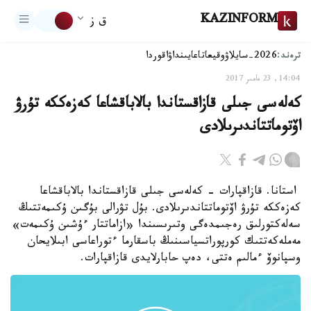
KAZINFORM
ق ز
ترەند:
2026-سايلاۋ
وقيعا
تاعايىنداۋ
اقوردا
14:04, 23 مامىر 2017
كەلەسى جىلى قازاقستاندا بالاباقشاعا كەزەككە تۇرۋ
اۆتوماتتاندىرىلادى
استانا. قازاقپارات - كەلەسى جىلى قازاقستاندا بالاباقشاعا
كەزەككە تۇرۋ اۆتوماتتاندىرىلادى. بۇل تۋرالى بۇگىن ۇكىمەتتىڭ
سەلەكتورلىق رەجىمدەگى وتىرىسىندا «ازاماتتار ءۇشىن ۇكىمەت»
مەملەكەتتىك كورپوراتسياسىنىڭ باسقارما ءتوراعاسى ابىلايحان
وسپانوۆ ءمالىم ەتتى، دەپ حابارلايدى قازاقپارات.