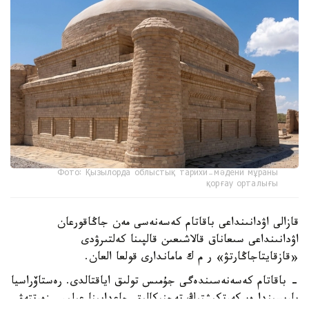
Фото: Қызылорда облыстық тарихи-мәдени мұраны
қорғау орталығы
قازالى اۋدانىنداعى باقاتام كەسەنەسى مەن جاڭاقورعان
اۋدانىنداعى سىعاناق قالاشىعىن قالپىنا كەلتىرۋدى
«قازقايتاجاڭارتۋ» ر م ك ماماندارى قولعا العان.
- باقاتام كەسەنەسىندەگى جۇمىس تولىق اياقتالدى. رەستاۆراسيا
بارىسىندا ەسكەرتكىشتىڭ تەحنيكالىق جاعدايىنا عىلىمي زەرتتەۋ