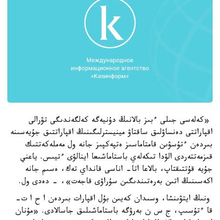
«كەلەسى جىلى ءبىز بالانىڭ دۇنيەگە كەلگەندىگى تۋرالى
اقپاراتتى دەنساۋلىق ساقتاۋ مينيسترلىگىنىڭ اقپاراتتىق جۇيەسىنە
بىردەن ءتۇسۋىن قامتاماسىز ەتپەكپىز جانە ول مەملەكەتتىك
قىزمەتتەردى الۋدا تىكەلەي باستاماشىعا اينالۋى ءتيىس. ياعني
جۇيە قۇتتىقتاپ، بالاعا اتا- اناسى قانداي تەك، ەسىم جانە
اكەسىنىڭ اتىن بەرەتىندىگىن سۇراۋى قاجەت»، - دەدى ول.
ونىڭ ايتۋىنشا، وسىدان كەيىن بۇل اقپارات بىردەن ا ح ا ت-
قا ءتۇسىپ، ج س ن بەرۋگە باستاماشىلىق جاسالادى. «مۇنان