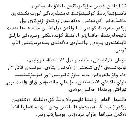
12 اپتادان كەيىن جۇرگىزىلگەن باعالاۋ ناتيجەلەرى
قاتىسۋشىلاردىڭ كوگنيتيۆتىك تەستىلەردەگى كورسەتكىشتەرى
جاقسارعانىن كورسەتتى. دەگەنمەن زەرتتەۋ اۆتورلارى بۇل
وزگەرىستەردىڭ كولەمى اسا ۇلكەن بولماعانىن جانە قىسقا تەست
ناتيجەلەرىنىڭ جاقسارۋى ادامنىڭ كۇندەلىكتى ومىردەگى بارلىق
قابىلەتتەرى بىردەن جاقساردى دەگەندى بىلدىرمەيتىنىن اتاپ
ءوتتى.
سوعان قاراماستان، ماماندار بۇل ءادىستىڭ قاراپايىم،
قولجەتىمدى ءارى شىعىنى از ەكەنىن ايتادى. سونىمەن قاتار ءار
ادام وقۋ ماتەريالىن جانە جازۋ تاقىرىبىن ءوز قىزىعۋشىلىعىنا
قاراي تاڭداي الاتىندىقتان، مۇنداي جاتتىعۋدى ۇزاق ۋاقىت بويى
تۇراقتى ورىنداۋ جەڭىل بولادى.
عالىمدار الداعى ۋاقىتتا تاپسىرمالاردىڭ كۇردەلىلىك دەڭگەيىن
وزگەرتۋ ميدىڭ بەيىمدەلۋ قابىلەتىن ودان ءارى جاقسارتا الا ما
دەگەن سۇراققا جاۋاپ ىزدەۋدى جوسپارلاپ وتىر.