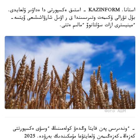
استانا. KAZINFORM - استىق ەكسپورتى دا ەداۋىر ۇلعايدى.
بۇل تۋرالى ۇكىمەت وتىرىسىندا ق ر اۋىل شارۋاشىلىعى ۆيتسە-
ءمينيسترى ازات سۇلتانوۆ ءمالىم ەتتى.
Фото: АШМ
- ءوندىرىس پەن قايتا وڭدەۋ كولەمىنىڭ ءوسۋى ەكسپورتتى
كەزەڭ-كەزەڭىمەن ۇلعايتۋعا مۇمكىندىك بەرۋدە. 2025