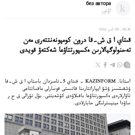
без автора
اۆتور
08:38, 06 تامىز 2026
قىتاي ا ق ش-قا درون كومپونەنتتەرى مەن
تەحنولوگيالارىن ەكسپورتتاۋعا شەكتەۋ قويدى
استانا. KAZINFORM - قىتاي 5-تامىزدان باستاپ ا ق ش-قا
ۇشقىشسىز ۇشۋ اپپاراتتارىنا قاتىستى قوسارلى ماقساتتاعى
تاۋارلاردى ەكسپورتتاۋعا باقىلاۋدى كۇشەيتتى. بۇل تۋرالى ق ح ر
ساۋدا مينيسترلىگى حابارلادى.