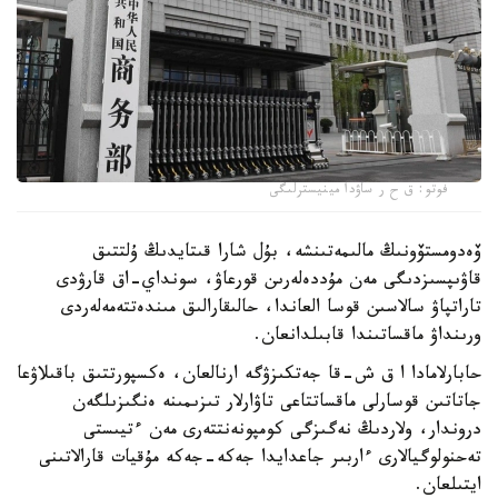
فوتو: ق ح ر ساۋدا مينيسترلىگى
ۆەدومستۆونىڭ مالىمەتىنشە، بۇل شارا قىتايدىڭ ۇلتتىق
قاۋىپسىزدىگى مەن مۇددەلەرىن قورعاۋ، سونداي-اق قارۋدى
تاراتپاۋ سالاسىن قوسا العاندا، حالىقارالىق مىندەتتەمەلەردى
ورىنداۋ ماقساتىندا قابىلدانعان.
حابارلامادا ا ق ش-قا جەتكىزۋگە ارنالعان، ەكسپورتتىق باقىلاۋعا
جاتاتىن قوسارلى ماقساتتاعى تاۋارلار تىزىمىنە ەنگىزىلگەن
دروندار، ولاردىڭ نەگىزگى كومپونەنتتەرى مەن ءتيىستى
تەحنولوگيالارى ءاربىر جاعدايدا جەكە-جەكە مۇقيات قارالاتىنى
ايتىلعان.