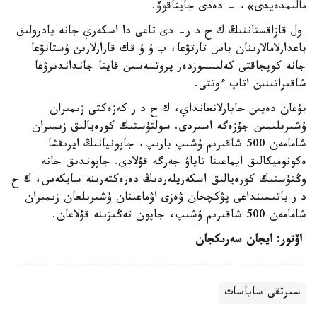
مالىمدەيدى»، - دەدى جايناقوۆ.
ول قازاقستاننىڭ ك ح د ر- دى تاعى دا اسكەري جانە يادرولىق
باعدارلامالارىنان باس تارتۋعا، ب ۇ ۇ قك قارارلارىن ۇستانۋعا
جانە كوپجاقتى كەلىسسوزدەر پروتسەسىن قايتا جانداندىرۋعا
شاقىراتىنىن اتاپ ءوتتى.
بۇعان دەيىن حابارلانعانداي، ك ح د ر كەزەكتى زىمىران
ۇشىرىلىمىن جۇزەگە اسىردى. سولتۇستىك كورەيالىق زىمىران
شامامەن 500 شاقىرىم ۇشىپ بارىپ، جاپونيانىڭ ايرىقشا
ەكونوميكالىق ايماعىنا تاياۋ جەرگە قۇلادى. جاپوندىق جانە
وڭتۇستىك كورەيالىق اسكەريلەردىڭ دەرەكتەرىنە سايكەس، ك ح
د ر باتىسىنداعى پۋكچحان ۋەزى اۋماعىنان ۇشىرىلعان زىمىران
شامامەن 500 شاقىرىم ۇشىپ، جاپون تەڭىزىنە قۇلاعان.
اۆتور: ايجان سەرىكجان
سىرتقى ساياسات