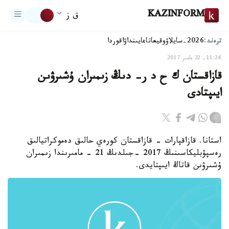
KAZINFORM
ق ز
ترەند:
2026-سايلاۋ
وقيعا
تاعايىنداۋ
اقوردا
11:24, 22 مامىر 2017
قازاقستان ك ح د ر- دىڭ زىمىران ۇشىرۋىن
ايىپتادى
استانا. قازاقپارات - قازاقستان كورەي حالىق دەموكراتيالىق
رەسپۋبليكاسىنىڭ 2017 -جىلدىڭ 21 - مامىرىندا زىمىران
ۇشىرۋىن قاتاڭ ايىپتايدى.