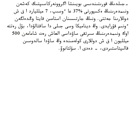
-جىلدىڭ قورىتىندىسى بويىنشا اگروونەركاسىپتىك كەشەن
ونىمدەرىنىڭ ەكسپورتى %37 عا ءوسىپ، 7 ميلليارد ا ق ش
دوللارىنا جەتتى. ونىڭ جارتىسىنان استامىن قايتا وڭدەلگەن
ءونىم قۇرايدى. وڭ ديناميكا وسى جىلى دا ساقتالۋدا، بۇل رەتتە
اوك ونىمدەرىنىڭ سىرتقى ساۋداسى العاش رەت شامامەن 500
ميلليون ا ق ش دوللارى كولەمىندە وڭ ساۋدا سالدوسىن
قالىپتاستىردى، - دەدى ا. سۇلتانوۆ.
ونىڭ ايتۋىنشا، فيتوسانيتاريالىق قىزمەت جۇمىسىنىڭ ماڭىزدى
ناتيجەلەرىنىڭ ءبىرى - قىتايعا جەمدىك ۇن ەكسپورتىن كەڭەيتۋ
بولدى. قويىلاتىن تالاپتار مەن ءونىمدى وتكىزۋ تەتىگىنىڭ
كەلىسىلۋى ءتورتىنشى جانە بەسىنشى سىنىپتاعى استىقتى قايتا
وڭدەۋگە ءارى وعان تۇراقتى ەكسپورتتىق سۇرانىس
قالىپتاستىرۋعا مۇمكىندىك بەردى. ناتيجەسىندە جەمدىك ۇن
ەكسپورتى 2,4 ەسەگە ارتىپ، شامامەن 3 ميلليون تونناعا
جەتتى.
- استىق ەكسپورتى دا ەداۋىر ۇلعايدى. 2024/2025
ماركەتينگتىك جىلى استىق پەن ۇننىڭ استىق بالاماسىنداعى