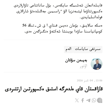
قابىلدانعان شەشىمگە سايكەس، بۇل ساناتتاعى تاۋارلاردى
ەكسپورتتاۋعا ليتسەنزيا الۋ ءراسىمىن جەڭىلدەتۋ شارالارى
قولدانىلمايدى.
ەسكە سالايىق، بۇعان دەيىن قىتاي ا ق ش-تىڭ 56
كومپانياسىنا ساۋدا بويىنشا شەكتەۋ ەنگىزگەن ەدى.
سىرتقى ساياسات
الەم
بەيسەن سۇلتان
اۆتور
13:06, 04 تامىز 2026
قازاقستان قاي ەلدەرگە استىق ەكسپورتىن ارتتىردى