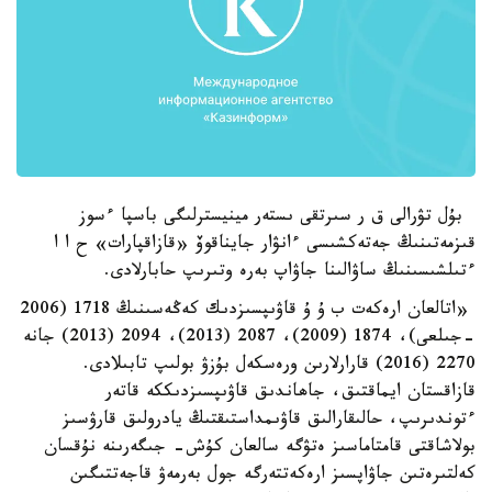
بۇل تۋرالى ق ر سىرتقى ىستەر مينيسترلىگى باسپا ءسوز
قىزمەتىنىڭ جەتەكشىسى ءانۋار جايناقوۆ «قازاقپارات» ح ا ا
ءتىلشىسىنىڭ ساۋالىنا جاۋاپ بەرە وتىرىپ حابارلادى.
«اتالعان ارەكەت ب ۇ ۇ قاۋىپسىزدىك كەڭەسىنىڭ 1718 (2006
-جىلعى)، 1874 (2009)، 2087 (2013)، 2094 (2013) جانە
2270 (2016) قارارلارىن ورەسكەل بۇزۋ بولىپ تابىلادى.
قازاقستان ايماقتىق، جاھاندىق قاۋىپسىزدىككە قاتەر
ءتوندىرىپ، حالىقارالىق قاۋىمداستىقتىڭ يادرولىق قارۋسىز
بولاشاقتى قامتاماسىز ەتۋگە سالعان كۇش- جىگەرىنە نۇقسان
كەلتىرەتىن جاۋاپسىز ارەكەتتەرگە جول بەرمەۋ قاجەتتىگىن