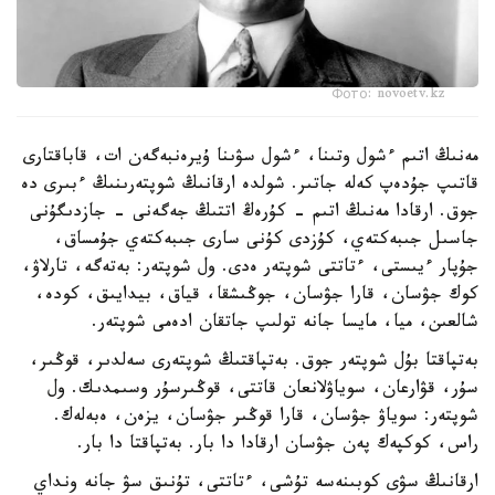
Фото: novoetv.kz
مەنىڭ اتىم ءشول وتىنا، ءشول سۋىنا ۇيرەنبەگەن ات، قاباقتارى
قاتىپ جۇدەپ كەلە جاتىر. شولدە ارقانىڭ شوپتەرىنىڭ ءبىرى دە
جوق. ارقادا مەنىڭ اتىم - كۇرەڭ اتتىڭ جەگەنى - جازدىگۇنى
جاسىل جىبەكتەي، كۇزدى كۇنى سارى جىبەكتەي جۇمساق،
جۇپار ءيىستى، ءتاتتى شوپتەر ەدى. ول شوپتەر: بەتەگە، تارلاۋ،
كوك جۋسان، قارا جۋسان، جوڭىشقا، قياق، بيدايىق، كودە،
شالعىن، ميا، مايسا جانە تولىپ جاتقان ادەمى شوپتەر.
بەتپاقتا بۇل شوپتەر جوق. بەتپاقتىڭ شوپتەرى سەلدىر، قوڭىر،
سۇر، قۋارعان، سوياۋلانعان قاتتى، قوڭىرسۇر وسىمدىك. ول
شوپتەر: سوياۋ جۋسان، قارا قوڭىر جۋسان، يزەن، ەبەلەك.
راس، كوكپەك پەن جۋسان ارقادا دا بار. بەتپاقتا دا بار.
ارقانىڭ سۋى كوبىنەسە تۇشى، ءتاتتى، تۇنىق سۋ جانە ونداي