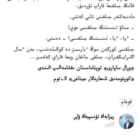
قالىڭ جىلقىعا قاراپ تۇردىق.
مادىبەكتەر جىلقىنى تاني كەتتى.
- مىناۋ تىنىستىڭ جىلقىسى عوي!
- ءيا، ءيا، تىنىستىڭ جىلقىسى! - دەستى.
جىلقىنى كورگەن سوڭ ءبارىمىز دە كوڭىلدەنىپ، مەن ءسال
اڭىرايىڭقىراپ، جىلقى جاتقان ويعا قاراي كەلەمىز...
«ورال ساپارى» توپتاماسىنان ىقشامدالىپ الىندى
«كوپتومدىق شىعارمالار جيناعى» 5-توم
قوعام
ريزابەك نۇسىپبەك ۇلى
اۆتور