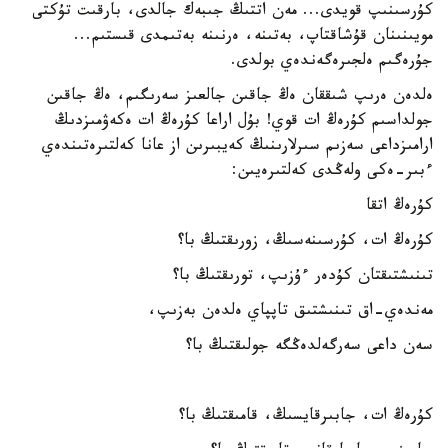
كۇرسىنىپ قويدى... مەن اتتىڭ جىبەك جالدى، بارقىت تۇكتى
مويىنىنان قۇشاقتاپ، بەتىنە، ەرنىنە بەتىمدى قىستىم...
جۇرەگىم ەلجىرەگەندەي بولدى.
ەلدەن ەرىپ شىققان ەڭ جاقىن جالعىز سەرىگىم، ەڭ جاقىن
جولداسىم كۇرەڭ ات قوي! بۇل اراعا كۇرەڭ ات ەكەۋمىزدىڭ
ارامىزداعى سەزىم سىرلارىنىڭ كەيبىرىن از عانا كەلتىرەتىندەي
ءبىر-ەكى ولەڭدى كەلتىرەيىن:
كۇرەڭ اتقا
كۇرەڭ ات، كۇرسىنەسىڭ، زورىقتىڭ با؟
تىنىشتىقتان كۇدەر ءۇزىپ، تورىقتىڭ با؟
مەندەي-اق تىنىشتىق تاپپاي ەلدەن بەزىپ،
سەن داعى سەرگەلدەڭگە جولىقتىڭ با؟
كۇرەڭ ات، جابىرقايسىڭ، قامىقتىڭ با؟