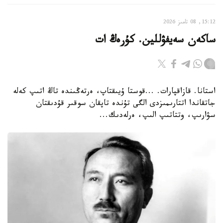
15:12, 08 تامىز 2026
ساكەن سەيفۋللين. كۇرەڭ ات
استانا. قازاقپارات. ...قوستا ۇيىقتاپ، ەرتەڭىندە تاڭ اتىپ كەلە
جاتقاندا اتتارىمىزدى الگى تۇندە تاپقان سوقىر قۇدىقتان
سۋارىپ، وتتاتىپ الىپ، ەرلەدىك...