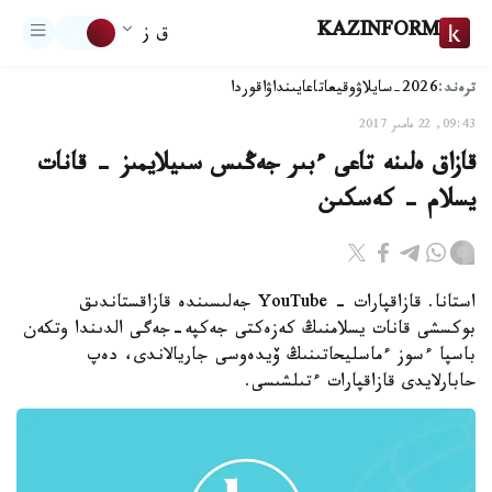
KAZINFORM
ق ز
ترەند:
2026-سايلاۋ
وقيعا
تاعايىنداۋ
اقوردا
09:43, 22 مامىر 2017
قازاق ەلىنە تاعى ءبىر جەڭىس سىيلايمىز - قانات
يسلام - كەسكىن
استانا. قازاقپارات - YouTube جەلىسىندە قازاقستاندىق
بوكسشى قانات يسلامنىڭ كەزەكتى جەكپە-جەگى الدىندا وتكەن
باسپا ءسوز ءماسليحاتىنىڭ ۆيدەوسى جاريالاندى، دەپ
حابارلايدى قازاقپارات ءتىلشىسى.