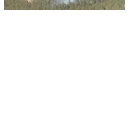
Видеодан алынған кадр
ءورتتىڭ بىرەۋى باتىس قازاقستان وبلىسىندا، تاعى ەكەۋى ۇلىتاۋ
جانە كوكشەتاۋ مەملەكەتتىك ۇلتتىق تابيعي پاركتەرىنىڭ
اۋماعىندا بولعان.
باتىس قازاقستان وبلىسىنداعى ءورت وشاعىن
«قازاۆياورمانقورعاۋ» رەسپۋبليكالىق مەملەكەتتىك قازىنالىق
كاسىپورنىنىڭ اۋە پاترۋلدەۋ توبى انىقتاعان. ءورت تۋرالى اقپارات
تۇسكەن بويدا ورمان مەكەمەلەرىنىڭ كۇشتەرى مەن قاجەتتى
تەحنيكاسى وقيعا ورنىنا جەدەل جىبەرىلدى.
ءورتتى سوندىرۋگە «قازاۆياورمانقورعاۋ» كاسىپورنىنىڭ اۋە ءورت
ءسوندىرۋ دەسانتشىلارى، سونداي-اق مەملەكەتتىك ورمان
كۇزەتىنىڭ قىزمەتكەرلەرى جۇمىلدىرىلدى. ناتيجەسىندە ءۇش
ءورت تە از ۋاقىت ىشىندە تولىق ءسوندىرىلدى.