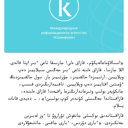
«اسسالاۋماعالەيكۋم، قازاق ەلى! جارىسقا تاعى ءبىر اپتا قالدى.
اللا جازسا، قازاق ەلىنە تاعى ءبىر جەڭىس سىيلايمىز دەپ
ويلايمىن. ارتىمىزدا حالقىمىز، جۇرتىمىز بار. سول حالقىمىزدىڭ
ءۇمىتىن اقتايمىز دەپ ويلايمىن. تاقىمدارىڭىزدى قىسىپ،
جانكۇيەر بولىپ وتىرعاندارىڭىزعا راقمەت! قازاق ەلىندە،
قازاقستاندا جەڭىستى كۇندەر كوپ بولسىن!»، - دەيدى قانات
يسلام.
قازاقستاندىق بوكسشى جانقوش تۇراروۆ تا ءوز لەبىزىن
جەتكىزدى. «ءبارى دۇرىس، ءبارى جاقسى. جاتتىعۋلاردى