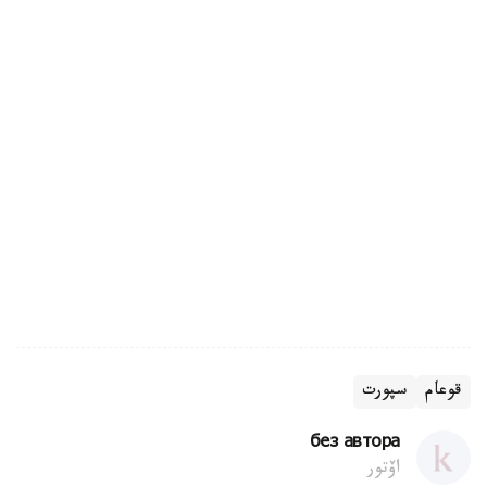
قوعام
سپورت
без автора
اۆتور