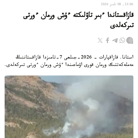
13:06, 08 تامىز 2026
قازاقستاندا ءبىر تاۋلىكتە ءۇش ورمان ءورتى
تىركەلدى
استانا. قازاقپارات - 2026-جىلعى 7-تامىزدا قازاقستاننىڭ
مەملەكەتتىك ورمان قورى اۋماعىندا ءۇش ورمان ءورتى تىركەلدى.