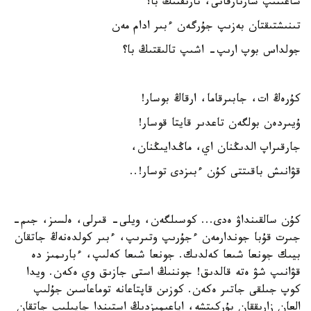
ساعىنىپ سارىارقانى، تارىقتىڭ با؟
تىنىشتىقتان بەزىپ جۇرگەن ءبىر ادام مەن
جولداس بوپ ارىپ- اشىپ تالىقتىڭ با؟
كۇرەڭ ات، جابىرقاما، ارقاڭ بوسار!
ۇيىردەن بولگەن تاعدىر قايتا قوسار!
جارقىراپ الدىڭنان اي، ماڭدايىڭنان،
قۋانىش باقىتتى كۇن ءبىزدى توسار!..
كۇن سالقىنداۋ ەدى... كوسىلگەن، ويلى- قىرلى، ەلسىز، جىم-
جىرت قۇبا جوندارمەن ءجۇرىپ وتىرىپ، ءبىر كولدەنەڭ جاتقان
بيىك جونعا شىعا كەلدىك. جونعا شىعا كەلىپ، ءبارىمىز دە
قۋانىپ شۋ ەتە قالدىق! جوننىڭ استى جازىق وي ەكەن. ويدا
كوپ جىلقى جاتىر ەكەن. كوزىن قاپتاعانە توماعاسىن جۇلىپ
العان زارىققان بۇركىتشە، اياعىمىزدىڭ استىندا جايىلىپ جاتقان