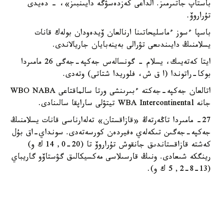
باستاپ جاتىرمىز. الداعى كەزدەسۋگە دايىنبىز»، - دەيدى
تۇراروۆ.
باسپا ءسوز ءماسليحاتىنا ارنالعان ۆيدەودان بولەك قانات
يسلامنىڭ دايىندىعى تۋرالى بەينەبايان جاريالاندى.
ايتا كەتەيىك، يسلام - گونسالەس جەكپە-جەگى 26 مامىردا
بوكا-راتوندا (ا ق ش، فلوريدا شتاتى) وتەدى.
اتالعان جەكپە-جەكتە ءبىرىنشى ورتا سالماقتاعى WBO NABA
جانە WBA Intercontinental تيتۋلى ساراپقا سالىنادى.
27- مامىردا تاڭەرتەڭ «قازاقستان» تەلەارناسى قانات يسلامنىڭ
جەكپە-جەگىن تىكەلەي ەفيردەن كورسەتەدى. سونداي-اق بۇل
كەشتە قازاقستاندىق جانقوش تۇراروۆ تا (20-0, 14 ك و)
رينگكە شىعادى. ونىڭ قارسىلاسى مەكسيكالىق گۋستاۆو گاريباي
(13-8-2, 5 ك و).