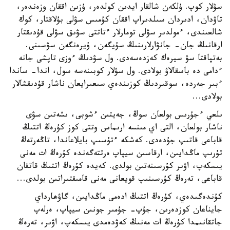
سۋلار كوپ. ۇلكەن شالقار ايدىن كولدەر، ۇزىن اققان وزەندەر،
تاۋدان، ادىردان سىلدىراپ اققان كۇمىس سۋلى بۇلاقتار، كوك
شالعىندى، ءمولدىر سۋلى تومارلار ءتاتتى سۋىق سۋلى قۇدىقتار
ارقانىڭ جان- جانۋارلارىنىڭ سۇيگەن، ۇيرەنگەن سۋسىنى.
بەتپاقتا سۋ سيرەك كەزدەسەدى. ول سۋدىڭ ءوزى تاپشى جانە
ءدامى دە باسقالاۋ بولادى. ول سۋلار كوبىنەسە سول، اندا- ساندا
ءبىر جەردە، سوقىردىڭ كوزىندەي سىعىرايعان ناشار قۇدىقشالار
بولادى...
ىلعي ءجۇرىس بولعان سوڭ، جەيتىن ءشوبى، ىشەتىن سۋى
ناشار بولعان، التى اي مىنسە ارىماس وتتى كوز كۇرەڭ اتتىڭ
قاباعى قاتىپ جۇدەدى. كەشكە ءتۇسىپ بايلاعاندا، تاڭەرتەڭ
تۇرىپ ماڭدايىن، ارقاسىن سيپاپ ەرتتەگەندە كۇرەڭ ات مەنى
يىسكەپ، اۋىر كۇرسىنەتىن بولدى. كەيدە كۇرەڭ اتتىڭ قاتقان
قاباعى، تەرەڭ كۇرسىنىپ قويعانى مەنى قامىقتىراتىن بولدى...
كۇندەگىدەي، كۇرەڭ اتتىڭ ادەمى ماڭدايىن، گاۋھارداي
جايناعان كوزدەرىن، جۇپ- جۇمىر جونىن سيپاپ، ەرلەپ
جاتقانىمدا كۇرەڭ ات مەنىڭ كەۋدەمدى يىسكەپ، اۋىر، تەرەڭ