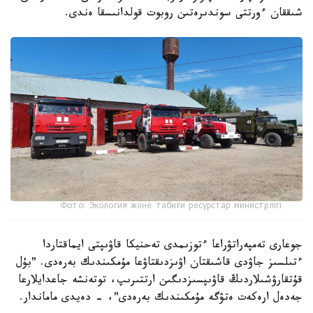
شىققان ءورتتى سوندىرەتىن روبوت قولدانىسقا ەندى.
Фото: Экология және табиғи ресурстар министрлігі
جوعارى تەمپەراتۋراعا ءتوزىمدى تەحنيكا قاۋىپتى ايماقتاردا
ءتىلسىز جاۋدى قاشىقتان اۋىزدىقتاۋعا مۇمكىندىك بەرەدى. "بۇل
قۇتقارۋشىلاردىڭ قاۋىپسىزدىگىن ارتتىرىپ، توتەنشە جاعدايلارعا
جەدەل ارەكەت ەتۋگە مۇمكىندىك بەرەدى"، - دەيدى ماماندار.