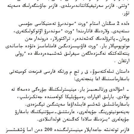
ءوتتى. قازىر سەرتيفيكاتتاندىرىلدى. قازىر جاۋىنگەرلىك ەسەپتە
تۇر.
ەلدە 2 مىڭنان استام ءورت ءسوندىرۋ تەحنيكاسى جۇمىس
ىستەيدى. ولاردىڭ قاتارىندا ءورت ءسوندىرۋ اۆتوكولىكتەرى،
ورمان-پاترۋلدىك كەشەندەر، تراكتورلار، دروندار مەن
موتوپومپالار بار. ءورت قاۋىپسىزدىگىن قامتاماسىز ەتۋدە جاساندى
ينتەللەكتكە نەگىزدەلگەن سيفرلىق شەشىمدەردىڭ دە ءرولى
ارتقان .
داستان تىلەكتەسوۆ، ق ر تج م ورتكە قارسى قىزمەت كوميتەتى
باسقارماسىنىڭ اعا ينجەنەرى:
- احۋالدى ورتالىعىمىز بار. مينيسترلىكتىڭ جۇرەگى دەسەك تە
بولادى. بارلىق اقپارات رەسپۋبليكا كولەمىندە جەتكىزىلىپ،
باسقارماشىلىق شەشىم قابىلداۋعا سەپتىگىن تيگىزەدى.
بەينەمونيتورينگ جۇيەلەرى، عارىشتىق-سپۋتنيكتىك باسقارۋ
جۇيەلەرى ءبىزدىڭ سالادا كەڭىنەن قولدانىلادى.
قازىر توتەنشە جاعدايلار مينيسترلىگىندە 200 دەن اسا ۇشقىشسىز