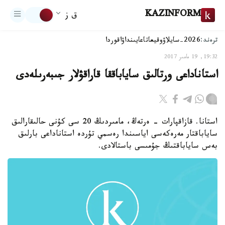
KAZINFORM
ق ز
ترەند:
2026-سايلاۋ
وقيعا
تاعايىنداۋ
اقوردا
19:32, 19 مامىر 2017
استاناداعى ورتالىق ساياباققا قاراقۋلار جىبەرىلەدى
استانا. قازاقپارات - ەرتەڭ، مامىردىڭ 20 سى كۇنى حالىقارالىق
ساياباقتار مەرەكەسى اياسىندا رەسمي تۇردە استاناداعى بارلىق
بەس ساياباقتىڭ جۇمىسى باستالادى.