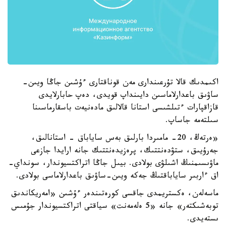
اكىمدىك قالا تۇرعىندارى مەن قوناقتارى ءۇشىن جاڭا ويىن-
ساۋىق باعدارلاماسىن دايىنداپ قويدى، دەپ حابارلايدى
قازاقپارات ءتىلشىسى استانا قالالىق مادەنيەت باسقارماسىنا
سىلتەمە جاساپ.
«ەرتەڭ، 20- مامىردا بارلىق بەس ساياباق - استانالىق،
جەرۇيىق، ستۋدەنتتىك، پرەزيدەنتتىك جانە ارايدا جازعى
ماۋىسىمنىڭ اشىلۋى بولادى. بيىل جاڭا اتراكتسيوندار، سونداي-
اق ءاربىر ساياباقتىڭ جەكە ويىن-ساۋىق باعدارلاماسى بولادى.
ماسەلەن، ەكستريمدى جاقسى كورەتىندەر ءۇشىن «امەريكاندىق
توبەشىكتەر» جانە «5 ەلەمەنت» سياقتى اتراكتسيوندار جۇمىس
ىستەيدى.