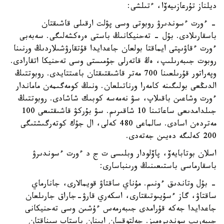
ديلناز تۇرعازىيەۆا، ءتىلشى:
- ءورت ءسوندىرۋ روبوتى وسى پۋلت ارقىلى قاشىقتان
باسقارىلادى. بۇل - تەحنيكانىڭ باستى ەرەكشەلىگى. سەبەبى
ءورت ءقاۋىپتى ايماقتا بولعان جاعدايدا قۇتقارۋشىلاردىڭ ورنىنا
روبوت جىبەرىلىپ، ەڭ قاتەرلى جۇمىستى وسى تەحنيكا اتقارادى.
وپەراتور قۇرىلعىنا 700 مەتر قاشىقتىقتان باعىتتايدى. روبوتتىڭ
الدىڭعى بولىگىنە كامەرا ورناتىلعان. ونىڭ كومەگىمەن ماماندار
ءورت وشاعىن باقىلاپ، سۋ نەمەسە كوبىك شاشادى. روبوتتىڭ
جىلدامدىعى ساعاتىنا 10 شاقىرىم. سۋ بۇركۋ قاشىقتىعى 100
مەتردەن اسادى. سالماعى 480 كەلى، ال جۇك كوتەرگىشتىگى
200 كەلىگە دەيىن جەتەدى.
اسلان بوتابايەۆ، پاۆلودار وبلىسى ت ج د ءورت ءسوندىرۋ
باسقارماسى باستىعىنىڭ ورىنباسارى:
- بۇل وتاندىق ءونىم. مۇناي ساقتاۋ قويمالارى، جانارماي
ساقتاۋ، گاز ءسۇيىوتىقتارى، اسكەري قارۋ-جاراق جارىلعان
جاعدايدا جەكە قۇرامدى جىبەرمەس ءۇشىن وسى تەحنيكانى
جىبەرىپ سوندىرەمىز. جەلتوقسان ايىنان باستاپ سىناقتان