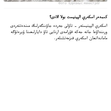
Фото: Қорғаныс министрліг
كىمدەر اسكەري الپينيست بولا الادى؟
اسكەري الپينيستەر - تاۋلى جەردە جاۋىنگەرلىك مىندەتتەردى
ورىنداۋعا جانە جەكە قۇرامدى ارنايى تاۋ دايارلىعىنا ۇيرەتۋگە
ماماندانعان اسكەري قىزمەتشىلەر.
- تاۋ دايارلىعى بويىنشا ارنايى بىلىكتىلىكتەن وتكەن اسكەري
قىزمەتشىلەر ەلىمىزدىڭ ءتۇرلى اسكەري بولىمدەرىندە قىزمەت
اتقارىپ، تاۋلى جەردەگى جاۋىنگەرلىك دايارلىقتى ۇيىمداستىرۋعا
جانە جەكە قۇرامدى وقىتۋعا ۇلەسىن قوسىپ كەلەدى، -
دەلىنگەن قورعانىس مينيسترلىگىنىڭ Kazinform اگەنتتىگىنە
بەرگەن جاۋابىندا.
اسكەري الپينيستىڭ دايارلىعى بىرنەشە بىلىكتىلىك دەڭگەيىنەن
تۇرادى. تاۋلى وڭىرلەردە جاۋىنگەرلىك مىندەتتەردىڭ ارتۋىنا
بايلانىستى مۇنداي ماماندارعا سۇرانىس ءوسىپ كەلەدى. وسىعان
وراي وقۋ باعدارلامالارىن جەتىلدىرۋ، نۇسقاۋشىلار قۇرامىن