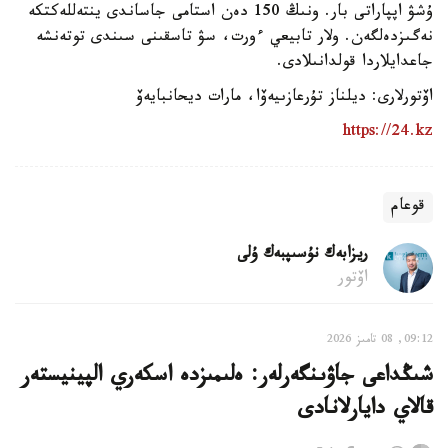
ۇشۋ اپپاراتى بار. ونىڭ 150 دەن استامى جاساندى ينتەللەكتكە
نەگىزدەلگەن. ولار تابيعي ءورت، سۋ تاسقىنى سىندى توتەنشە
جاعدايلاردا قولدانىلادى.
اۆتورلارى: ديلناز تۇرعازىيەۆا، مارات ديحانبايەۆ
https://24.kz
قوعام
ريزابەك نۇسىپبەك ۇلى
اۆتور
09:12, 08 تامىز 2026
شىڭداعى جاۋىنگەرلەر: ەلىمىزدە اسكەري الپينيستەر
قالاي دايارلانادى