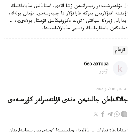
ال بۇلدىرشىندەر زىمىرانمەن ۇشا الادى. استانالىق ساياباقتىڭ
اۋىتىنە اققۋلارمەن بىرگە قاراقۋلار دا جىبەرىلەدى. بۇدان بولەك،
ايدارلى ۇيرەك سياقتى ءتورت ەكزوتيكالىق قۇستار بولادى»، -
دەلىنگەن باسقارمانىڭ رەسمي حابارلاماسىندا.
قوعام
без автора
اۆتور
09:43, 08 تامىز 2026
جالاڭداعان جالىنمەن ەندى قۇلتەمىرلەر كۇرەسەدى
استانا.قازاقپارات - پاۆلودار وبلىسىندا ءوندىرىس نىساندارىنان