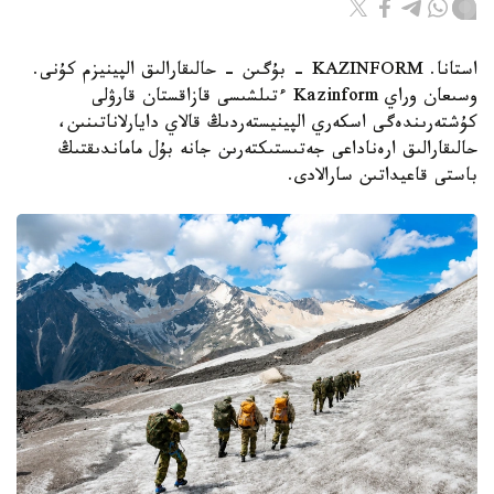
استانا. KAZINFORM - بۇگىن - حالىقارالىق الپينيزم كۇنى.
وسىعان وراي Kazinform ءتىلشىسى قازاقستان قارۋلى
كۇشتەرىندەگى اسكەري الپينيستەردىڭ قالاي دايارلاناتىنىن،
حالىقارالىق ارەناداعى جەتىستىكتەرىن جانە بۇل ماماندىقتىڭ
باستى قاعيداتىن سارالادى.