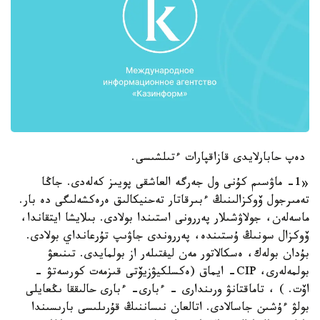
دەپ حابارلايدى قازاقپارات ءتىلشىسى.
«1- ماۋسىم كۇنى ول جەرگە العاشقى پويىز كەلەدى. جاڭا
تەمىرجول ۆوكزالىنىڭ ءبىرقاتار تەحنيكالىق ەرەكشەلىگى دە بار.
ماسەلەن، جولاۋشىلار پەررونى استىندا بولادى. بىلايشا ايتقاندا،
ۆوكزال سونىڭ ۇستىندە، پەرروندى جاۋىپ تۇرعانداي بولادى.
بۇدان بولەك، ەسكالاتور مەن ليفتىلەر از بولمايدى. تىنىعۋ
بولمەلەرى، CIP- ايماق (ەكسلكيۋزيۆتى قىزمەت كورسەتۋ -
اۆت. ) ، تاماقتانۋ ورىندارى - ءبارى- ءبارى حالىققا ىڭعايلى
بولۋ ءۇشىن جاسالادى. اتالعان نىساننىڭ قۇرىلىسى بارىسىندا