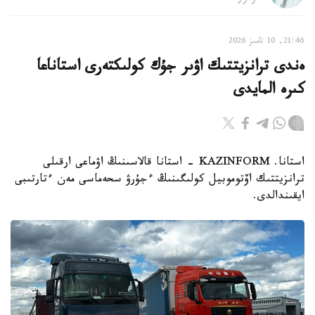
21:46, 10 تامىز 2026
ەندى ترانزيتتىك اۋىر جۇك كولىكتەرى استاناعا
كىرە المايدى
استانا. KAZINFORM - استانا قالاسىنىڭ اۋماعى ارقىلى
ترانزيتتىك اۆتوموبيل كولىگىنىڭ ءجۇرۋ سحەماسى مەن ءتارتىبى
ايقىندالدى.