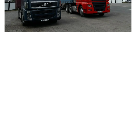
Фото: Kazinform
اتاپ ايتقاندا، «قازاقستان رەسپۋبليكاسى استاناسىنىڭ
مارتەبەسى تۋرالى» ق ر كونستيتۋتسيالىق زاڭى 8-بابىنىڭ 13)
تارماقشاسىنا سايكەس استانا قالاسىنىڭ اكىمدىگى ءتيىستى
قاۋلى شىعاردى.
- اۋىر جۇك تاسيتىن ترانزيتتىك كولىك قۇرالدارىنىڭ ءجۇرۋى
«استانا قالاسىنىڭ اينالما جولى» اۆتوموبيل جولى ارقىلى جۇزەگە
اسىرىلادى. اۋىر جۇك تاسيتىن ترانزيتتىك كولىك قۇرالدارىنا
«استانا قالاسىنىڭ اينالما جولى» اۆتوموبيل جولىنىڭ ىشىندە
ورنالاسقان اۋماعىنا كىرۋىنە تىيىم سالىنادى، - دەپ اتالىپ
وتكەن قۇجاتتا.