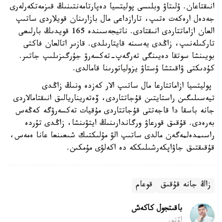
انىقتاعان. ۇلىتاۋ وبلىسى پوليتسيا دەپارتامەنتىنىڭ قىزمەتكەرلەرى
جەدەل ارەكەت ەتىپ، تارازداعى مال بازارىنان قويلاردى ساتىپ
العان ازاماتتاردى انىقتادى. ناتيجەسىندە 165 قويدىڭ بارلىعى
تاركىلەنىپ، زاڭدى يەسىنە قايتارىلدى. قازىر اتالعان فاكتى
بويىنشا سوتقا دەيىنگى تەرگەپ-تەكسەرۋ جۇرگىزىلىپ جاتىر.
كۇدىكتى ۋاقىتشا ۇستاۋ يزولياتورىنا قامالدى.
پوليتسيا ازاماتتارعا مال ساتىپ الار كەزدە ونىڭ زاڭدى
تيەسىلىگىن راستايتىن قۇجاتتاردى، ۆەتەريناريالىق انىقتامالاردى
جانە باسقا دا قاجەتتى قۇجاتتاردى مۇقيات تەكسەرۋگە كەڭەس
بەرەدى. قۇقىق قورعاۋ ورگاندارىنىڭ ايتۋىنشا، زاڭدى تۇردە
راسىمدەلمەگەن مالدى ساتىپ الۋ مۇلىكتىك شىعىنعا عانا ەمەس،
قۇقىقتىق جاۋاپكەرشىلىككە دە اكەلۋى مۇمكىن.
زاڭ جانە قۇقىق
قوعام
باقىتجول كاكەش
اۆتور