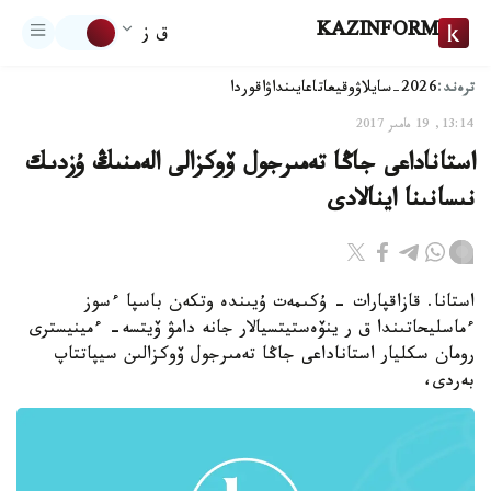
KAZINFORM
ق ز
ترەند:
2026-سايلاۋ
وقيعا
تاعايىنداۋ
اقوردا
13:14, 19 مامىر 2017
استاناداعى جاڭا تەمىرجول ۆوكزالى الەمنىڭ ۇزدىك
نىسانىنا اينالادى
استانا. قازاقپارات - ۇكىمەت ۇيىندە وتكەن باسپا ءسوز
ءماسليحاتىندا ق ر ينۆەستيتسيالار جانە دامۋ ۆيتسە- ءمينيسترى
رومان سكليار استاناداعى جاڭا تەمىرجول ۆوكزالىن سيپاتتاپ
بەردى،