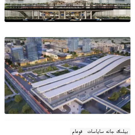
بيلىك جانە ساياسات
قوعام