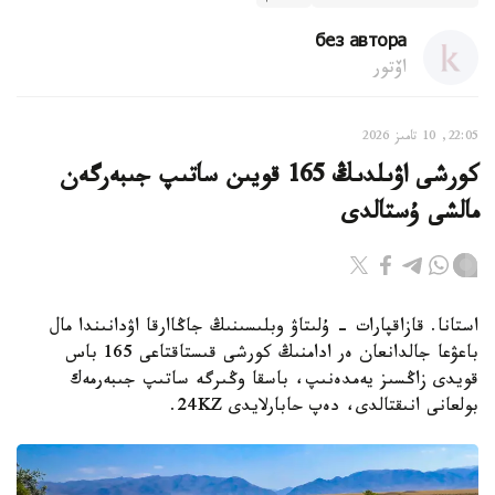
без автора
اۆتور
22:05, 10 تامىز 2026
كورشى اۋىلدىڭ 165 قويىن ساتىپ جىبەرگەن
مالشى ۇستالدى
استانا. قازاقپارات - ۇلىتاۋ وبلىسىنىڭ جاڭاارقا اۋدانىندا مال
باعۋعا جالدانعان ەر ادامنىڭ كورشى قىستاقتاعى 165 باس
قويدى زاڭسىز يەمدەنىپ، باسقا وڭىرگە ساتىپ جىبەرمەك
بولعانى انىقتالدى، دەپ حابارلايدى 24KZ.