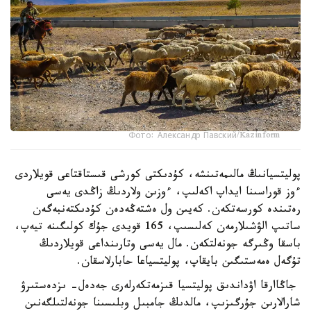
Фото: Александр Павский/Kazinform
پوليتسيانىڭ مالىمەتىنشە، كۇدىكتى كورشى قىستاقتاعى قويلاردى
ءوز قوراسىنا ايداپ اكەلىپ، ءوزىن ولاردىڭ زاڭدى يەسى
رەتىندە كورسەتكەن. كەيىن ول ەشتەڭەدەن كۇدىكتەنبەگەن
ساتىپ الۋشىلارمەن كەلىسىپ، 165 قويدى جۇك كولىگىنە تيەپ،
باسقا وڭىرگە جونەلتكەن. مال يەسى وتارىنداعى قويلاردىڭ
تۇگەل ەمەستىگىن بايقاپ، پوليتسياعا حابارلاسقان.
جاڭاارقا اۋداندىق پوليتسيا قىزمەتكەرلەرى جەدەل- ىزدەستىرۋ
شارالارىن جۇرگىزىپ، مالدىڭ جامبىل وبلىسىنا جونەلتىلگەنىن