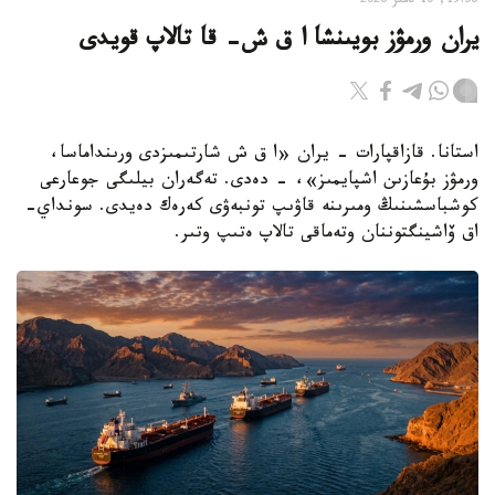
19:56, 10 تامىز 2026
يران ورمۋز بويىنشا ا ق ش- قا تالاپ قويدى
استانا. قازاقپارات - يران «ا ق ش شارتىمىزدى ورىنداماسا،
ورمۋز بۇعازىن اشپايمىز»، - دەدى. تەگەران بيلىگى جوعارعى
كوشباسشىنىڭ ومىرىنە قاۋىپ تونبەۋى كەرەك دەيدى. سونداي-
اق ۆاشينگتوننان وتەماقى تالاپ ەتىپ وتىر.