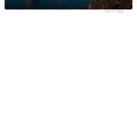
Фото: ЖИ
بۇدان بولەك، قۇراما شتاتتار ايماقتان اسكەرىن شىعارۋى كەرەك.
وداقتاستارىمىزعا دا شابۋىلدى توقتاتۋ قاجەت. سانكسيالار
قۇرساۋىنان بوساتىپ، بۇعاتتالعان اكتيۆتەر قايتارىلعان سوڭ
عانا، ورمۋز بۇعازى ارقىلى كەمە قاتىناسىن قالپىنا كەلتىرەمىز -
دەيدى.
ەكى جاق تىكەلەي كەلىسسوز جۇرگىزىپ جاتقان جوق. يران
تالاپتارى تىزىلگەن قۇجاتتى اراعايىن ەلدەر ارقىلى جىبەردى.
الايدا پرەزيدەنت ترامپ اكىمشىلىگى ازىرگە ەشقانداي مالىمدەمە
جاساعان جوق.
ال ا ق ش ورمۋز بۇعازى ارقىلى يران پورتتارىنا بەت العان
كەمەلەردى باقىلاۋدى كۇشەيتتى. ۆاشينگتون ورتالىق
قولباسشىلىعىنىڭ مالىمەتىنە سۇيەنسەك، بلوكادا قايتا
ەنگىزىلگەلى 55 كەمە باعىتىن وزگەرتۋگە ءماجبۇر بولعان. ا ق
ش يران پورتتارىن 14 -شىلدەدەن بەرى قايتا قورشاۋعا الدى.