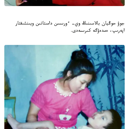
جوۋ حوڭيان بالاسىنىڭ وي- ءورىسىن دامىتاتىن ويىنشىقتار
اپەرىپ، ەمدەۋگە كىرىسەدى.