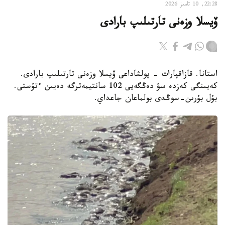
22:28, 10 تامىز 2026
ۆيسلا وزەنى تارتىلىپ بارادى
استانا. قازاقپارات - پولشاداعى ۆيسلا وزەنى تارتىلىپ بارادى.
كەيىنگى كەزدە سۋ دەڭگەيى 102 سانتيمەترگە دەيىن ءتۇستى.
بۇل بۇرىن-سوڭدى بولماعان جاعداي.