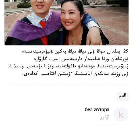
29 جىلدان سوڭ ۇلى ديڭ ديڭ پەكين ۋنيۆەرسيتەتىندە
قورشاعان ورتا عىلىمدار دارەجەسىن الىپ، گارۆارد
ۋنيۆەرسيتەتىنىڭ قۇقىقتانۋ فاكۋلتەتىنە وقۋعا تۇسەدى. وسىلايشا
ۇلى وزىنە سەنگەن اناسىنىڭ ءۇمىتىن اقتاعىسى كەلەدى.
الەم
без автора
اۆتور