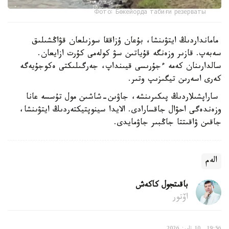
Фото: Бөкейорда табиғи резерваты
مامانداردىڭ ايتۋىنشا، بۇعان ۇزاققا سوزىلعان قۋاڭشىلىق
سەبەپ. قازىر وزەنگە قۇياتىن سۋ كولەمى كۇرت ازايعان.
سالدارىنان كەمە ءجۇرىسى قيىنداپ، جەرگىلىكتى ەكوجۇيەگە
كەرى اسەرىن تيگىزىپ وتىر.
ساراپشىلاردىڭ پىكىرىنشە، جاۋىن-شاشىن مول تۇسسە عانا
وزەندەگى احۋال جاقسارادى. الايدا سينوپتيكتەردىڭ ايتۋىنشا،
جاقىن ۋاقىتتا جاڭبىر جاۋمايدى.
الەم
باقىتجول كاكەش
اۆتور