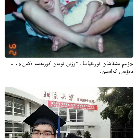
«ۇلىم ەشقاشان قورىقپاسا، ءوزىن تومەن كورمەسە ەكەن»، -
دەۋمەن كەلەمىن.