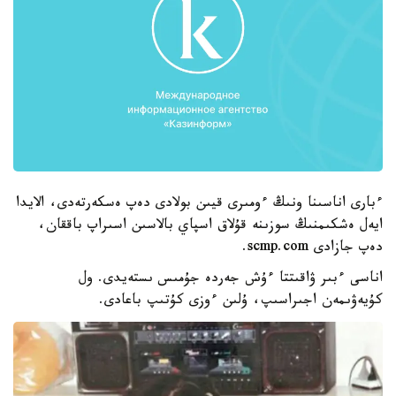
ءبارى اناسىنا ونىڭ ءومىرى قيىن بولادى دەپ ەسكەرتەدى، الايدا
ايەل ەشكىمنىڭ سوزىنە قۇلاق اسپاي بالاسىن اسىراپ باققان،
دەپ جازادى scmp.com.
اناسى ءبىر ۋاقىتتا ءۇش جەردە جۇمىس ىستەيدى. ول
كۇيەۋىمەن اجىراسىپ، ۇلىن ءوزى كۇتىپ باعادى.