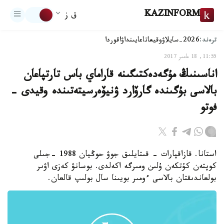
KAZINFORM
ق ز
ترەند:
2026-سايلاۋ
وقيعا
تاعايىنداۋ
اقوردا
11:55, 18 مامىر 2017
اناسىنىڭ مۇگەدەكتىگىنە قاراماي باس تارتپاعان
بالاسى بۇگىندە گارۆارد ۋنيۆەرسيتەتىندە وقيدى -
فوتو
استانا. قازاقپارات - قىتايلىق جوۋ حوڭيان 1988 -جىلى
كوپتەن كۇتكەن ۇلىن ومىرگە اكەلدى. بوسانۋ كەزى اۋىر
بولعاندىقتان بالاسى ءومىر بويىنا سال بولىپ قالعان.