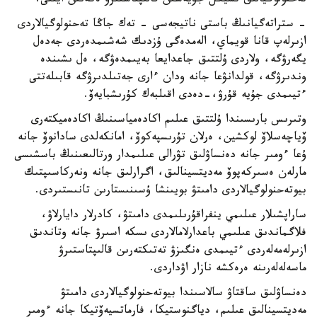
تەحنولوگيالىق تسيكل جۇيەسىن قالىپتاستىرۋ ەكەنىن ايتتى.
- ستراتەگيانىڭ باستى ناتيجەسى - تەك جاڭا تەحنولوگيالاردى
ازىرلەپ قانا قويماي، الەمدەگى ۇزدىك شەشىمدەردى جەدەل
يگەرۋگە، ولاردى ۇلتتىق جاعدايعا بەيىمدەۋگە، ەل ىشىندە
وندىرۋگە، قولدانۋعا جانە ودان ءارى جەتىلدىرۋگە قابىلەتتى
ءتيىمدى جۇيە قۇرۋ،-دەدى اقىلبەك كۇرىشبايەۆ.
وتىرىس بارىسىندا ۇلتتىق عىلىم اكادەمياسىنىڭ اكادەميكتەرى
ۆياچەسلاۆ لوكشين، ەرلان تۇرىسپەكوۆ، امانكەلدى سادانوۆ جانە
ۇعا ءومىر جانە دەنساۋلىق تۋرالى عىلىمدار ورتالىعىنىڭ باسشىسى
مارلەن ەسىركەپوۆ مەديتسينالىق، اگرارلىق جانە ونەركاسىپتىك
بيوتەحنولوگيالاردى دامىتۋ بويىنشا ۇسىنىستارىن تانىستىردى.
ساراپشىلار عىلىمي ينفراقۇرىلىمدى دامىتۋ، كادرلار دايارلاۋ،
فلاگماندىق عىلىمي باعدارلامالاردى ىسكە اسىرۋ جانە وتاندىق
ازىرلەمەلەردى ءتيىمدى ەنگىزۋ تەتىكتەرىن قالىپتاستىرۋ
ماسەلەلەرىنە ەرەكشە نازار اۋداردى.
دەنساۋلىق ساقتاۋ سالاسىندا بيوتەحنولوگيالاردى دامىتۋ
مەديتسينالىق عىلىم، دياگنوستيكا، فارماتسيەۆتيكا جانە ءومىر