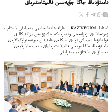
دامىتۋدىڭ جاڭا جۇيەسىن قالىپتاستىرماق
استانا. KAZINFORM - قازاقستاندا عىلىمي يدەيادان باستاپ،
زەرتحانالىق ازىرلەمەنى وندىرىسكە ەنگىزۋ مەن پراكتيكالىق
قولدانۋعا دەيىنگى تولىق سيكلدى قامتيتىن بيوتەحنولوگيالاردى
دامىتۋدىڭ جاڭا مودەلى قالىپتاستىرىلماق، دەپ حابارلايدى
دەنساۋلىق ساقتاۋ مينيسترلىگى.