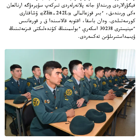
فيگۋرالاردى ورىنداۋ جانە پلانەرلەردى تىركەپ سۇيرەۋگە ارنالعان
ەكى ورىندىق، ءبىر قوزعالمالى «Zlin-242L» ۇشاقتارى
كورسەتىلدى. ودان باسقا، اقتوبە قالاسىندا ق ر قورعانىس
ءمينيسترى 30238 اسكەري ءبولىمىنىڭ كۇندەلىكتى قىزمەتىنىڭ
ۇيىمداستىرىلۋىن تەكسەردى.