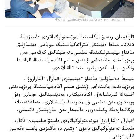
Фото: Денсаулық сақтау министрлігі
قازاقستان رەسپۋبليكاسىندا بيوتەحنولوگيالاردى دامىتۋدىڭ
2036-جىلعا دەيىنگى ستراتەگياسىنىڭ جوباسى دەنساۋلىق
ساقتاۋ مينيسترلىگىنىڭ عىلىمي-تەحنيكالىق كەڭەسى مەن
پرەزيدەنت جانىنداعى ۇلتتىق عىلىم اكادەمياسىنىڭ الماتىدا
وتكەن بىرلەسكەن وتىرىسىندا تالقىلاندى.
جيىنعا دەنساۋلىق ساقتاۋ ءمينيسترى اقمارال ءالنازاروۆا،
پرەزيدەنت جانىنداعى ۇلتتىق عىلىم اكادەمياسىنىڭ پرەزيدەنتى
اقىلبەك كۇرىشبايەۆ، اكادەميكتەر، مەديتسينالىق جوعارى وقۋ
ورىندارى مەن عىلىمي ۇيىمداردىڭ باسشىلارى، مەملەكەتتىك
ورگانداردىڭ وكىلدەرى، عالىمدار مەن ساراپشىلار قاتىستى.
اقمارال ءالنازاروۆا بيوتەحنولوگيالاردى دامىتۋ عىلىممەن قاتار،
ەلدىڭ تەحنولوگيالىق دامۋى ءۇشىن دە ماڭىزدى باعىت ەكەنىن
اتاپ ءوتتى.