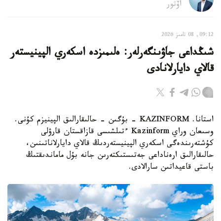
اۆتور
09:12, 08 تامىز 2026
شىڭداعى جاۋىنگەرلەر: ەلىمىزدە اسكەري الپينيستەر
قالاي دايارلانادى
استانا. KAZINFORM - بۇگىن - حالىقارالىق الپينيزم كۇنى.
وسىعان وراي Kazinform ءتىلشىسى قازاقستان قارۋلى
كۇشتەرىندەگى اسكەري الپينيستەردىڭ قالاي دايارلاناتىنىن،
حالىقارالىق ارەناداعى جەتىستىكتەرىن جانە بۇل ماماندىقتىڭ
باستى قاعيداتىن سارالادى.