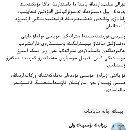
تۋرالى عىلىمداردىڭ باسقا دا باعىتتارىنا جاڭا مۇمكىندىك
بەرمەك. بۇل ەلىمىزدىڭ تەحنولوگيالىق الەۋەتىن نىعايتىپ،
زاماناۋي وتاندىق شەشىمدەردىڭ قولجەتىمدىلىگىن ارتتىرۋعا
باعىتتالعان.
وتىرىس قورىتىندىسىندا ستراتەگيا جوباسى قولداۋ تاپتى.
دەنساۋلىق ساقتاۋ مينيسترلىگىنە ۇسىنىستاردى قاراستىرىپ،
نەگىزدەلگەن باستامالاردى ستراتەگيا مەن ونى ىسكە اسىرۋ
جونىندەگى ءىس-قيمىل جوسپارىن جەتىلدىرۋ كەزىندە ەسكەرۋ
ۇسىنىلدى.
قۇجاتتى ازىرلەۋ جۇمىسى مۇددەلى مەملەكەتتىك ورگانداردىڭ،
عىلىمي ۇيىمدار مەن ساراپشىلار قاۋىمداستىعىنىڭ قاتىسۋىمەن
جالعاسادى.
بيلىك جانە ساياسات
ريزابەك نۇسىپبەك ۇلى