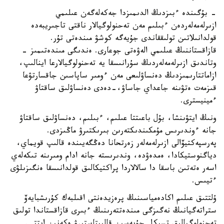
- بۇگىندە ءبىزدىڭ الدىمىزدا جەكەلەگەن عىلىمي
ازىرلەمەلەردەن ءبىلىم مەن تەحنولوگيالار ناقتى تاجىريبەدە
قولدانىلاتىن تولىققاندى جۇيەگە كوشۋ مىندەتى تۇر.
قازاقستاننىڭ عىلىمي الەۋەتى جوعارى. ەندىگى مىندەتىمىز -
وتاندىق ازىرلەمەلەردىڭ سۇرانىسقا يە تەحنولوگيالارعا اينالىپ،
ازاماتتارىمىزدىڭ دەنساۋلىعى مەن ءومىر ساپاسىن جاقسارتۋعا
قىزمەت ەتۋىنە جاعداي جاساۋ،-دەدى دەنساۋلىق ساقتاۋ
ءمينيسترى.
ونىڭ ايتۋىنشا، بۇل باعىتتا عىلىم، ءبىلىم، دەنساۋلىق ساقتاۋ
جانە ءوندىرىس مۇمكىندىكتەرىن بىرىكتىرۋ ماڭىزدى.
پەرسپەكتيۆالى ازىرلەمەلەر زەرتحانا دەڭگەيىندە قالىپ قويماي،
دياگنوستيكادا، ەمدەۋدە، وندىرىستە جانە ادام ومىرىنە تىكەلەي
اسەر ەتەتىن باسقا دا سالالاردا پراكتيكالىق قولدانىسقا ەنگىزىلۋى
ءتيىس.
ۇلتتىق عىلىم اكادەمياسىنىڭ پرەزيدەنتى اقىلبەك كۇرىشبايەۆ
ستراتەگيانىڭ نەگىزگى مىندەتتەرىنىڭ ءبىرى قازاقستاندا تولىق