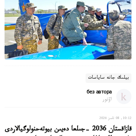
بيلىك جانە ساياسات
без автора
اۆتور
10:12, 08 تامىز 2026
قازاقستان 2036 -جىلعا دەيىن بيوتەحنولوگيالاردى