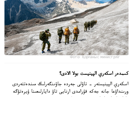
Фото: Қорғаныс министрліг
كىمدەر اسكەري الپينيست بولا الادى؟
اسكەري الپينيستەر - تاۋلى جەردە جاۋىنگەرلىك مىندەتتەردى
ورىنداۋعا جانە جەكە قۇرامدى ارنايى تاۋ دايارلىعىنا ۇيرەتۋگە
ماماندانعان اسكەري قىزمەتشىلەر.
- تاۋ دايارلىعى بويىنشا ارنايى بىلىكتىلىكتەن وتكەن اسكەري
قىزمەتشىلەر ەلىمىزدىڭ ءتۇرلى اسكەري بولىمدەرىندە قىزمەت
اتقارىپ، تاۋلى جەردەگى جاۋىنگەرلىك دايارلىقتى ۇيىمداستىرۋعا
جانە جەكە قۇرامدى وقىتۋعا ۇلەسىن قوسىپ كەلەدى، -