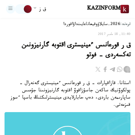
KAZINFORM
ق ز
ترەند:
2026-سايلاۋ
وقيعا
تاعايىنداۋ
اقوردا
11:40, 18 مامىر 2017
ق ر قورعانىس ءمينيسترى اقتوبە گارنيزونىن
تەكسەردى - فوتو
استانا. قازاقپارات - ق ر قورعانىس ءمينيسترى گەنەرال -
پولكوۆنيك ساكەن جاسۇزاقوۆ اقتوبە گارنيزونىنا جۇمىس
ساپارىمەن باردى، دەپ حابارلايدى مينيسترلىكتىڭ باسپا ءسوز
قىزمەتى.