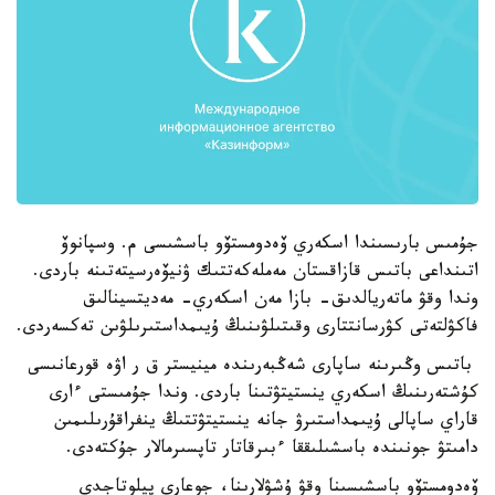
جۇمىس بارىسىندا اسكەري ۆەدومستۆو باسشىسى م. وسپانوۆ
اتىنداعى باتىس قازاقستان مەملەكەتتىك ۋنيۆەرسيتەتىنە باردى.
وندا وقۋ ماتەريالدىق- بازا مەن اسكەري- مەديتسينالىق
فاكۋلتەتى كۋرسانتتارى وقىتىلۋىنىڭ ۇيىمداستىرىلۋىن تەكسەردى.
باتىس وڭىرىنە ساپارى شەڭبەرىندە مينيستر ق ر اۋە قورعانىسى
كۇشتەرىنىڭ اسكەري ينستيتۋتىنا باردى. وندا جۇمىستى ءارى
قاراي ساپالى ۇيىمداستىرۋ جانە ينستيتۋتتىڭ ينفراقۇرىلىمىن
دامىتۋ جونىندە باسشىلىققا ءبىرقاتار تاپسىرمالار جۇكتەدى.
ۆەدومستۆو باسشىسىنا وقۋ ۇشۋلارىنا، جوعارى پيلوتاجدى