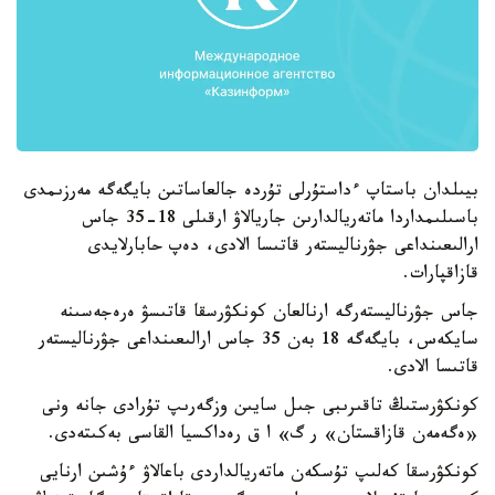
بيىلدان باستاپ ءداستۇرلى تۇردە جالعاساتىن بايگەگە مەرزىمدى
باسىلىمداردا ماتەريالدارىن جاريالاۋ ارقىلى 18-35 جاس
ارالىعىنداعى جۋرناليستەر قاتىسا الادى، دەپ حابارلايدى
قازاقپارات.
جاس جۋرناليستەرگە ارنالعان كونكۋرسقا قاتىسۋ ەرەجەسىنە
سايكەس، بايگەگە 18 بەن 35 جاس ارالىعىنداعى جۋرناليستەر
قاتىسا الادى.
كونكۋرستىڭ تاقىرىبى جىل سايىن وزگەرىپ تۇرادى جانە ونى
«ەگەمەن قازاقستان» ر گ» ا ق رەداكسيا القاسى بەكىتەدى.
كونكۋرسقا كەلىپ تۇسكەن ماتەريالداردى باعالاۋ ءۇشىن ارنايى