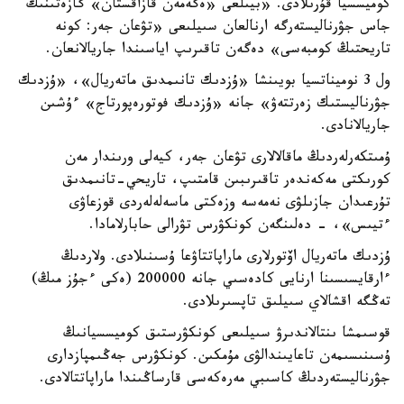
كوميسسيا قۇرىلادى. «بيىلعى «ەگەمەن قازاقستان» گازەتىنىڭ
جاس جۋرناليستەرگە ارنالعان سىيلىعى «تۋعان جەر: كونە
تاريحتىڭ كومبەسى» دەگەن تاقىرىپ اياسىندا جاريالانعان.
ول 3 نوميناتسيا بويىنشا «ۇزدىك تانىمدىق ماتەريال»، «ۇزدىك
جۋرناليستىك زەرتتەۋ» جانە «ۇزدىك فوتورەپورتاج» ءۇشىن
جاريالانادى.
ۇمىتكەرلەردىڭ ماقالالارى تۋعان جەر، كيەلى ورىندار مەن
كورىكتى مەكەندەر تاقىرىبىن قامتىپ، تاريحي-تانىمدىق
تۇرعىدان جازىلۋى نەمەسە وزەكتى ماسەلەلەردى قوزعاۋى
ءتيىس»، - دەلىنگەن كونكۋرس تۋرالى حابارلامادا.
ۇزدىك ماتەريال اۆتورلارى ماراپاتتاۋعا ۇسىنىلادى. ولاردىڭ
ءارقايسىسىنا ارنايى كادەسىي جانە 200000 (ەكى ءجۇز مىڭ)
تەڭگە اقشالاي سىيلىق تاپسىرىلادى.
قوسىمشا ىنتالاندىرۋ سىيلىعى كونكۋرستىق كوميسسيانىڭ
ۇسىنىسىمەن تاعايىندالۋى مۇمكىن. كونكۋرس جەڭىمپازدارى
جۋرناليستەردىڭ كاسىبي مەرەكەسى قارساڭىندا ماراپاتتالادى.