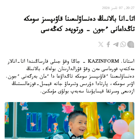
20:27, 07 تامىز 2026
اتا-انا بالانىڭ دەنساۋلىعىنا قاۋىپسىز سومكە
تاڭداعانى ءجون - ورتوپەد كەڭەسى
استانا. KAZINFORM - جاڭا وقۋ جىلى قارساڭىندا اتا-انالار
مەكتەپ فورماسى مەن وقۋ قۇرالدارىنان بولەك، بالانىڭ
دەنساۋلىعىنا ءقاۋىپسىز سومكە تاڭداۋعا دا ءمان بەرگەنى ءجون.
اۋىر سومكە، پارتادا دۇرىس وتىرماۋ جانە قيمىل-قوزعالىستىڭ
ازدىعى ومىرتقا قيسايۋىنا سەبەپ بولۋى مۇمكىن.