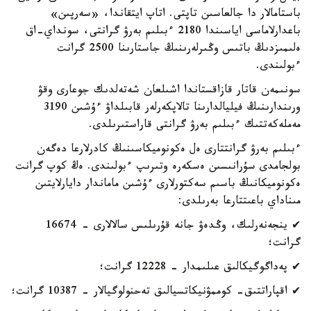
باستامالار دا جالعاسىن تاپتى. اتاپ ايتقاندا، «سەرپىن»
باعدارلاماسى اياسىندا 2180 ءبىلىم بەرۋ گرانتى، سونداي-اق
ەلىمىزدىڭ باتىس وڭىرلەرىنىڭ جاستارىنا 2500 گرانت
ءبولىندى.
سونىمەن قاتار قازاقستاندا اشىلعان شەتەلدىك جوعارى وقۋ
ورىندارىنىڭ فيليالدارىنا تالاپكەرلەر قابىلداۋ ءۇشىن 3190
مەملەكەتتىك ءبىلىم بەرۋ گرانتى قاراستىرىلدى.
ءبىلىم بەرۋ گرانتتارى ەل ەكونوميكاسىنىڭ كادرلارعا دەگەن
بولجامدى سۇرانىسىن ەسكەرە وتىرىپ ءبولىندى. ەڭ كوپ گرانت
ەكونوميكانىڭ باسىم سەكتورلارى ءۇشىن ماماندار دايارلايتىن
مىناداي باعىتتارعا بەرىلدى:
✔ ينجەنەرلىك، وڭدەۋ جانە قۇرىلىس سالالارى - 16674
گرانت؛
✔ پەداگوگيكالىق عىلىمدار - 12228 گرانت؛
✔ اقپاراتتىق- كوممۋنيكاتسيالىق تەحنولوگيالار - 10387 گرانت؛