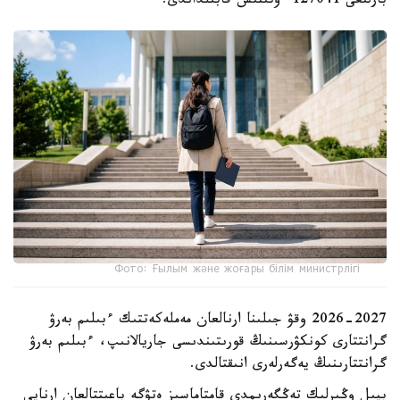
بارلىعى 127041 ءوتىنىش قابىلداندى.
Фото: Ғылым және жоғары білім министрлігі
2026-2027 وقۋ جىلىنا ارنالعان مەملەكەتتىك ءبىلىم بەرۋ
گرانتتارى كونكۋرسىنىڭ قورىتىندىسى جاريالانىپ، ءبىلىم بەرۋ
گرانتتارىنىڭ يەگەرلەرى انىقتالدى.
بيىل وڭىرلىك تەڭگەرىمدى قامتاماسىز ەتۋگە باعىتتالعان ارنايى