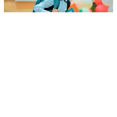
Фото: pexels.com
بۇل تۋرالى ورتوپەد-تراۆماتولوگ ولجاس باينازاروۆ Jibek Joly
تەلەارناسىنىڭ باعدارلاماسىندا ءتۇسىندىرىپ بەردى.
ماماننىڭ ايتۋىنشا، مەكتەپ سومكەسىن تاڭداعاندا ونىڭ سىرتقى
كەلبەتىنە ەمەس، ەڭ الدىمەن سالماعى مەن قۇرىلىمىنا نازار
اۋدارۋ قاجەت.
- باستاۋىش سىنىپ وقۋشىلارىنىڭ بوس سومكەسى 600-800
گرامنان اسپاۋى كەرەك. ورتا جانە جوعارى سىنىپ وقۋشىلارى
ءۇشىن ءبىر كەلىگە دەيىن بولعانى دۇرىس. يىققا اسىلاتىن
باۋىنىڭ ەنى كەمىندە 5-6 سانتيمەتر بولۋى قاجەت. سونداي-
اق سومكەنى ەكى يىققا بىردەي اسىنىپ جۇرگەن دۇرىس.