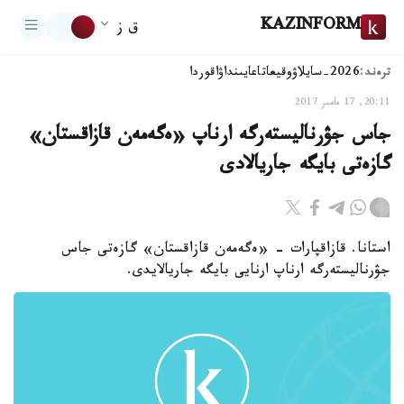
KAZINFORM
ق ز
ترەند:
2026-سايلاۋ
وقيعا
تاعايىنداۋ
اقوردا
20:11, 17 مامىر 2017
جاس جۋرناليستەرگە ارناپ «ەگەمەن قازاقستان»
گازەتى بايگە جاريالادى
استانا. قازاقپارات - «ەگەمەن قازاقستان» گازەتى جاس
جۋرناليستەرگە ارناپ ارنايى بايگە جاريالايدى.