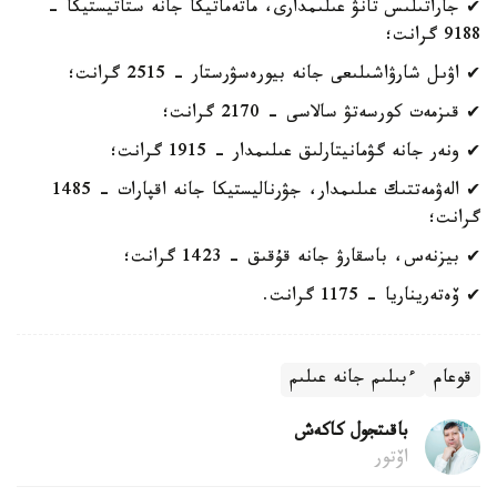
✔ جاراتىلىس تانۋ عىلىمدارى، ماتەماتيكا جانە ستاتيستيكا -
9188 گرانت؛
✔ اۋىل شارۋاشىلىعى جانە بيورەسۋرستار - 2515 گرانت؛
✔ قىزمەت كورسەتۋ سالاسى - 2170 گرانت؛
✔ ونەر جانە گۋمانيتارلىق عىلىمدار - 1915 گرانت؛
✔ الەۋمەتتىك عىلىمدار، جۋرناليستيكا جانە اقپارات - 1485
گرانت؛
✔ بيزنەس، باسقارۋ جانە قۇقىق - 1423 گرانت؛
✔ ۆەتەريناريا - 1175 گرانت.
قوعام
ءبىلىم جانە عىلىم
باقىتجول كاكەش
اۆتور