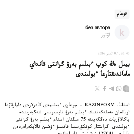
قوعام
без автора
اۆتور
20:45, 07 تامىز 2026
بيىل ەڭ كوپ ءبىلىم بەرۋ گرانتى قانداي
ماماندىقتارعا ءبولىندى
استانا. KAZINFORM - جوعارى ءبىلىمدى كادرلاردى دايارلاۋعا
ارنالعان مەملەكەتتىك ءبىلىم بەرۋ تاپسىرىسى شەڭبەرىندە
باكالاۆريات دەڭگەيىنە 75 مىڭنان استام ءبىلىم بەرۋ گرانتى
ءبولىندى. گرانتتار كونكۋرسىنا قاتىسۋ ءۇشىن تالاپكەرلەردەن