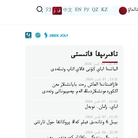
الداۋ
KZ
QZ
РУ
EN
中文
ق ز
ЎЗ
تاقىرىپقا قاتىستى
15:44, 07 تامىز 2026
الماتىدا اباي كۇنى قالاي اتاپ وتىلەدى
13:52, 07 تامىز 2026
قازاقستاندا العاش رەت بايانشىلار مەن
اككوردەونشىلاردىڭ الەم چەمپيوناتى وتەدى
12:06, 07 تامىز 2026
اباي. زامان. نوبەل
11:53, 07 تامىز 2026
بيىل 6 وتاندىق فيلم كەڭ پروكاتقا جول تارتتى
22:29, 06 تامىز 2026