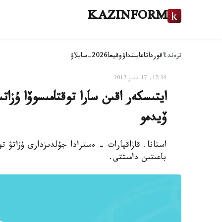
KAZINFORM
ترەند:
اقوردا
تاعايىنداۋ
وقيعا
2026-سايلاۋ
17:34, 17 مامىر 2017
ايتىسكەر اقىن سارا توقتامىسوۆا ۇزات
ۆيدەو
استانا. قازاقپارات - ەسترادا جۇلدىزدارى ۇزاتۋ 
باعىتىن دامىتتى.