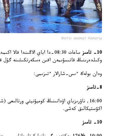
Фото: акимат Алматы
10- تامىز
ساعات 08:30-دا اباي الاڭىندا قا
وكىلدەرىنىڭ قاتىسۋىمەن اقىن ەسكەرتكىشىنە گۇل ق
ودان بولەك ءىس-شارالار ءتىزىمى:
8-تامىز
اكۋستيكالىق كەشى.
10- تامىز