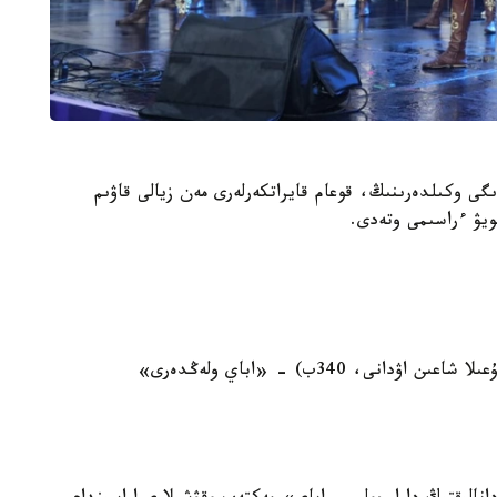
لا اكىمدىگى وكىلدەرىنىڭ، قوعام قايراتكەرلەرى مەن زيالى قاۋىم
ويۋ ءراسىمى وتەدى.
16:00, ناۋرىزباي اۋدانىنىڭ كوميۋنيتي ورتالىعى (شۇعىلا شاعىن اۋدانى، 340ب) - «اباي ولەڭدەرى»