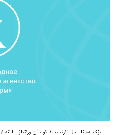
بۇگىندە تانىمال ءارتىستىڭ قولىنان ۇزاتىلۋ سانگە اي