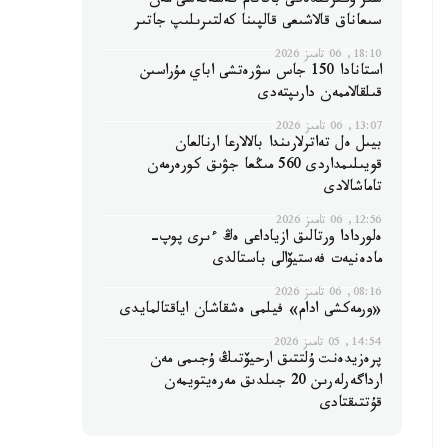
سىر وڭىرىندەگى باقاتام كەسەنەسى مەن
سىعاناق قالاشىعى قالپىنا كەلتىرىلىپ جاتىر
18:10, 06 تامىز 2026
استانادا 150 جاس سۋرەتشى اباي مۇراسىن
قىلقالاممەن دارىپتەدى
13:07, 06 تامىز 2026
بيىل ەل تەاترلارىندا بالالارعا ارنالعان
قويىلىمداردى 560 مىڭعا جۋىق كورەرمەن
تاماشالادى
12:56, 06 تامىز 2026
ەلوردادا ورتالىق ازياداعى ەڭ ءىرى پوپ-
مادەنيەت فەستيۆالى باستالدى
08:16, 06 تامىز 2026
«ورمەكشى ادام» فيلمى ەشقاشان اياقتالمايدى
14:54, 05 تامىز 2026
پرەزيدەنت ۇلتتىق ارحيۆتىڭ ۇجىمى مەن
ارداگەرلەرىن 20 جىلدىق مەرەيتويمەن
قۇتتىقتادى