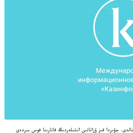
نالدى. جۋىردا قىز ۇزاتاتىن انشىلەردىڭ قاتارىنا قوس بىردەي