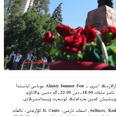
الماتى اكىمدىگىنىڭ مالىمەتىنشە، نەگىزگى ءىس-شارالاردىڭ ءبىرى - Almaty Summer Fest جوباسى اياسىندا
وتەتىن «اباي الەمى» كونسەرت-سپەكتاكلى. ول 8- تامىز ساعات 18:00-دەن 22:00-گە دەيىن «الاتاۋ»
قويىلىمنان كەيىن مەرەكەلىك كونسەرت ۇيىمداستىرىلادى.
باعدارلامادا ماقپال ءجۇنىسوۆا، جانار دۋعالوۆا، 6ellucci, KeshYou, اسحات تارعىن، IL Canto كۆارتەتى، تالعات