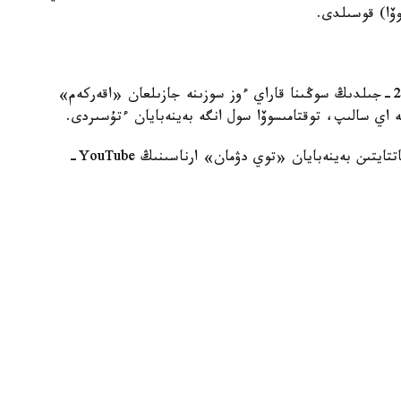
وۆا) قوسىلدى.
سەمەي وڭىرىنەن شىققان اقىن سارا توقتامىسوۆا 2016-جىلدىڭ سوڭىنا قاراي ءوز سوزىنە جازىلعان «اقەركەم»
شە اي سالىپ، توقتامىسوۆا سول انگە بەينەبايان ءتۇسىردى.
قازاقتىڭ سالت-ءداستۇرى مەن ادەت-عۇرپىن ناسيحاتتايتىن بەينەبايان «توي دۋمان» ارناسىنىڭ YouTube-