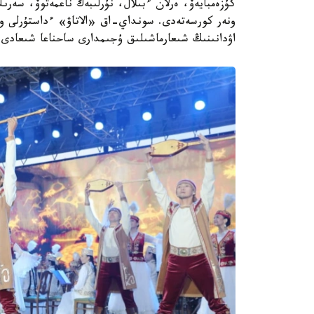
ونەر كورسەتەدى. سونداي-اق «الاتاۋ» ءداستۇرلى ونە
اۋدانىنىڭ شىعارماشىلىق ۇجىمدارى ساحناعا شىعادى.