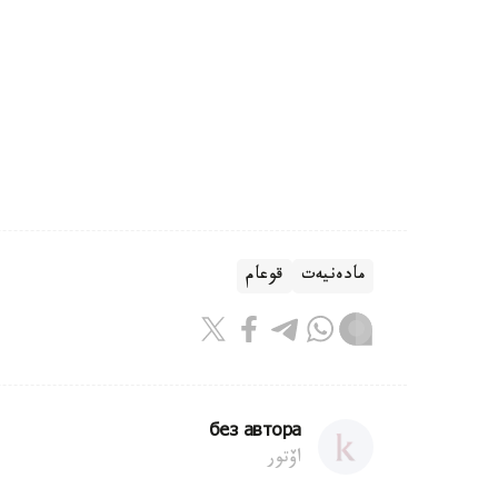
مادەنيەت
قوعام
без автора
اۆتور