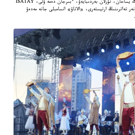
كۇزەمبايەۆ، ەرلان ءبىلال، نۇرلىبەك ناعمەتوۆ، سەرىك يساحان، نۇرلان بەردىبايەۆ، ءبىرجان دەمە ۇلى، ISATAY
ر تەاترىنىڭ ارتيستەرى، «الاتاۋ» انسامبلى جانە مەدەۋ