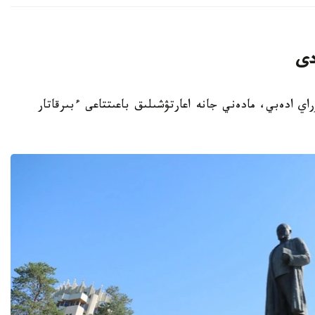
دى
باي كۇنىنە وراي ادەبي، مادەني جانە اعارتۋشىلىق باعىتتاعى ءبىرقاتار