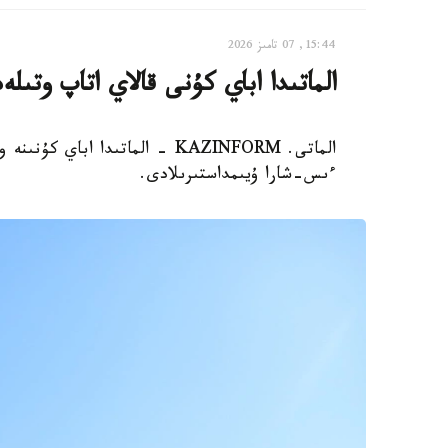
15:44, 07 تامىز 2026
الماتىدا اباي كۇنى قالاي اتاپ وتىلە
الماتى. KAZINFORM - الماتىدا ا
ءىس-شارا ۇيىمداستىرىلادى.