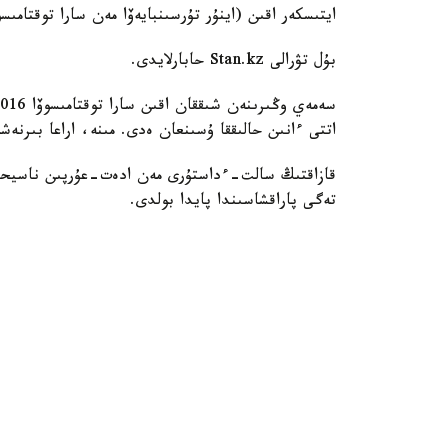
ايتىسكەر اقىن (اينۇر تۇرسىنبايەۆا مەن سارا توقتامىس
بۇل تۋرالى Stan.kz حابارلايدى.
اتتى ءانىن حالىققا ۇسىنعان ەدى. مىنە، اراعا بىرنە
تەگى پاراقشاسىندا پايدا بولدى.