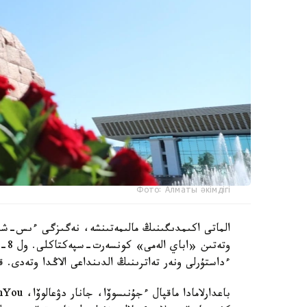
Фото: Алматы әкімдігі
ءداستۇرلى ونەر تەاترىنىڭ الدىنداعى الاڭدا وتەدى. 