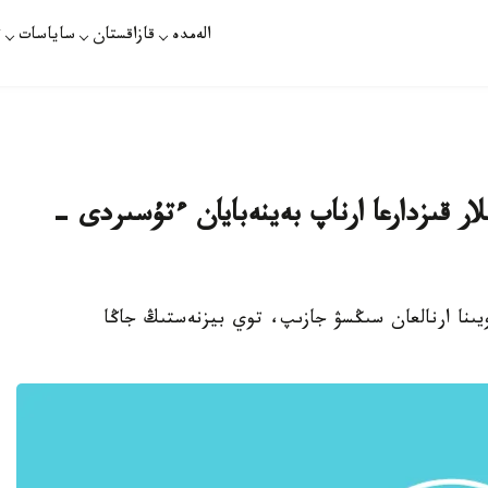
الەمدە
قازاقستان
ساياسات
ت
ىلار قىزدارعا ارناپ بەينەبايان ءتۇسىردى -
تويىنا ارنالعان سىڭسۋ جازىپ، توي بيزنەستىڭ جاڭا