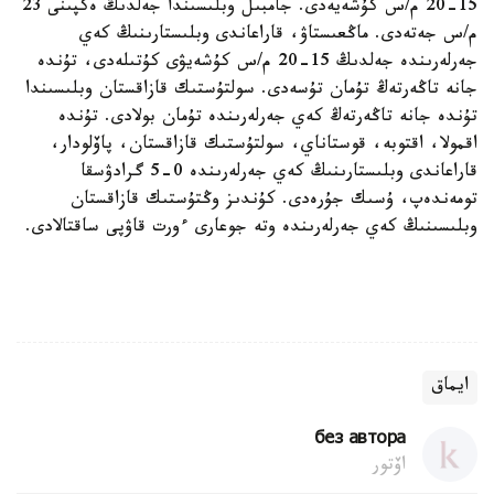
15-20 م/س كۇشەيەدى. جامبىل وبلىسىندا جەلدىڭ ەكپىنى 23
م/س جەتەدى. ماڭعىستاۋ، قاراعاندى وبلىستارىنىڭ كەي
جەرلەرىندە جەلدىڭ 15-20 م/س كۇشەيۋى كۇتىلەدى، تۇندە
جانە تاڭەرتەڭ تۇمان تۇسەدى. سولتۇستىك قازاقستان وبلىسىندا
تۇندە جانە تاڭەرتەڭ كەي جەرلەرىندە تۇمان بولادى. تۇندە
اقمولا، اقتوبە، قوستاناي، سولتۇستىك قازاقستان، پاۆلودار،
قاراعاندى وبلىستارىنىڭ كەي جەرلەرىندە 0-5 گرادۋسقا
تومەندەپ، ۇسىك جۇرەدى. كۇندىز وڭتۇستىك قازاقستان
وبلىسىنىڭ كەي جەرلەرىندە وتە جوعارى ءورت قاۋپى ساقتالادى.
ايماق
без автора
اۆتور