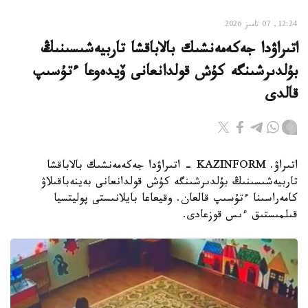
12:24, 07 تامىز 2026
اتىراۋدا جەكەمەنشىك بالاباقشا تاربيەشىسىنىڭ
بۇلدىرشىنگە كۇش قولدانعانى ۆيدەوعا ءتۇسىپ
قالدى
اتىراۋ. KAZINFORM - اتىراۋدا جەكەمەنشىك بالاباقشا
تاربيەشىسىنىڭ بۇلدىرشىنگە كۇش قولدانعانى بەينەباقىلاۋ
كامەراسىنا ءتۇسىپ قالعان. وقيعاعا بايلانىستى پوليتسيا
قىلمىستىق ءىس قوزعادى.