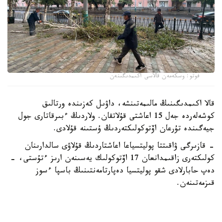
فوتو: وسكەمەن قالاسى اكىمدىگىنەن
قالا اكىمدىگىنىڭ مالىمەتىنشە، داۋىل كەزىندە ورتالىق
كوشەلەردە جەل 15 اعاشتى قۇلاتقان. ولاردىڭ ءبىرقاتارى جول
جيەگىندە تۇرعان اۆتوكولىكتەردىڭ ۇستىنە قۇلادى.
- قازىرگى ۋاقىتتا پوليتسياعا اعاشتاردىڭ قۇلاۋى سالدارىنان
كولىكتەرى زاقىمدانعان 17 اۆتوكولىك يەسىنەن ارىز ءتۇستى، -
دەپ حابارلادى شقو پوليتسيا دەپارتامەنتىنىڭ باسپا ءسوز
قىزمەتىنەن.
پوليتسياعا ءالى بارلىق زارداپ شەككەن كولىك يەلەرى جۇگىنىپ
ۇلگەرمەگەن بولۋى دا مۇمكىن.