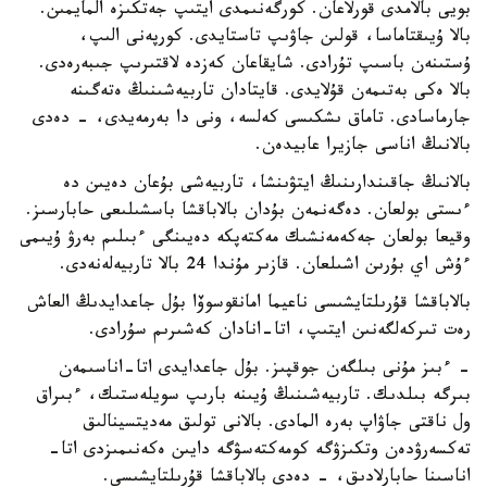
بويى بالامدى قورلاعان. كورگەنىمدى ايتىپ جەتكىزە المايمىن.
بالا ۇيىقتاماسا، قولىن جاۋىپ تاستايدى. كورپەنى الىپ،
ۇستىنەن باسىپ تۇرادى. شايقاعان كەزدە لاقتىرىپ جىبەرەدى.
بالا ەكى بەتىمەن قۇلايدى. قايتادان تاربيەشىنىڭ ەتەگىنە
جارماسادى. تاماق ىشكىسى كەلسە، ونى دا بەرمەيدى، - دەدى
بالانىڭ اناسى جازيرا عابيدەن.
بالانىڭ جاقىندارىنىڭ ايتۋىنشا، تاربيەشى بۇعان دەيىن دە
ءىستى بولعان. دەگەنمەن بۇدان بالاباقشا باسشىلىعى حابارسىز.
وقيعا بولعان جەكەمەنشىك مەكتەپكە دەيىنگى ءبىلىم بەرۋ ۇيىمى
ءۇش اي بۇرىن اشىلعان. قازىر مۇندا 24 بالا تاربيەلەنەدى.
بالاباقشا قۇرىلتايشىسى ناعيما امانقوسوۆا بۇل جاعدايدىڭ العاش
رەت تىركەلگەنىن ايتىپ، اتا-انادان كەشىرىم سۇرادى.
- ءبىز مۇنى بىلگەن جوقپىز. بۇل جاعدايدى اتا-اناسىمەن
بىرگە بىلدىك. تاربيەشىنىڭ ۇيىنە بارىپ سويلەستىك، ءبىراق
ول ناقتى جاۋاپ بەرە المادى. بالانى تولىق مەديتسينالىق
تەكسەرۋدەن وتكىزۋگە كومەكتەسۋگە دايىن ەكەنىمىزدى اتا-
اناسىنا حابارلادىق، - دەدى بالاباقشا قۇرىلتايشىسى.