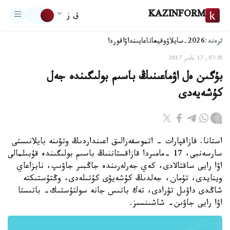
KAZINFORM
ق ز
ترەند:
2026-سايلاۋ
وقيعا
تاعايىنداۋ
اقوردا
07:35, 17 مامىر 2017
بۇگىن ەل اۋماعىنىڭ باسىم بولىگىندە جەل
كۇشەيەدى
استانا. قازاقپارات - اتموسفەرالىق اعىنداردىڭ وتۋىنە بايلانىستى
سارسەنبى، 17 -مامىردا قازاقستاننىڭ باسىم بولىگىندە قۇبىلمالى
اۋا رايى ساقتالادى، كەي جەرلەرىندە جاڭبىر جاۋىپ، نايزاعاي
وينايدى، تۇمان، جەلدىڭ كۇشەيۋى كۇتىلەدى، وڭتۇستىكتە
شاڭدى داۋىل تۇرادى، تەك باتىس جانە سولتۇستىك- باتىستا
اۋا رايى جاۋىن- شاشىنسىز.