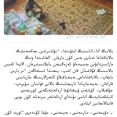
فوتو: ۆيدەودان الىنعان سكرين
بالانىڭ اتا-اناسىنىڭ ايتۋىنشا، ءبۇلدىرشىن جەكەمەنشىك
بالاباقشاعا نەبارى بەس كۇن بارعان. العاشىندا ونىڭ
مازاسىزدانۋىن بەيىمدەلۋ كەزەڭىمەن بايلانىستىرعان. الايدا كەيىن
بالاسىنىڭ قۇلاعىنان قان اعىپ، يىعىندا تىستەلگەن ءىز بارىن
بايقاپ، بالاباقشاداعى بەينەباقىلاۋ كامەرالارىنىڭ جازباسىن
قاراعان. بەينەجازبادا تاربيەشىنىڭ بالانى قولىنان سۇيرەپ،
جۇلقىلاپ، كۇشتەپ ۇيىقتاتۋعا ارەكەتتەنگەنى كورىنەدى.
كىشكەنتايدىڭ اناسى مۇنداي ارەكەتتەر بىرنەشە كۇن بويى
قايتالانعانىن ايتادى.
- دۇيسەنبى، سارسەنبى، بەيسەنبى، جۇما كۇندەرى ءتورت كۇن