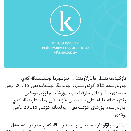
قازگيدومەتتىڭ حابارلاۋىنشا، قىزىلوردا وبلىسىنىڭ كەي
جەرلەرىندە شاڭ كوتەرىلىپ، جەلدىڭ جىلدامدىعى 15-20 م/س
جەتەدى، نايزاعاي جارقىلداپ، بۇرشاق جاۋۋى مۇمكىن.
وڭتۇستىك قازاقستان، شىعىس قازاقستان وبلىستارىنىڭ كەي
جەرلەرىندە بۇرشاق كۇتىلەدى، جەلدىڭ كۇشى 15-20 م/س
بولادى.
الماتى، پاۆلودار، جامبىل وبلىستارىنىڭ كەي جەرلەرىندە جەل