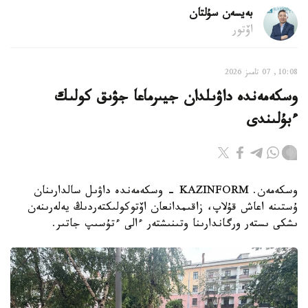
بەيسەن سۇلتان
اۆتور
10:08, 07 تامىز 2026
وسكەمەندە داۋىلدان جيىرماعا جۋىق كولىك
ءبۇلىندى
وسكەمەن. KAZINFORM - وسكەمەندە داۋىل سالدارىنان
ۇستىنە اعاش قۇلاپ، زاقىمدانعان اۆتوكولىكتەردىڭ يەلەرىنەن
ىشكى ىستەر ورگاندارىنا وتىنىشتەر ءالى ءتۇسىپ جاتىر.