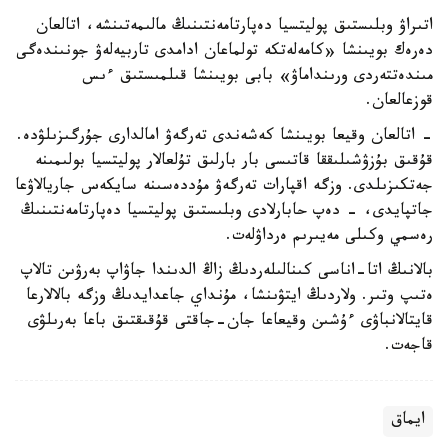
اتىراۋ وبلىستىق پوليتسيا دەپارتامەنتىنىڭ مالىمەتىنشە، اتالعان
دەرەك بويىنشا «كامەلەتكە تولماعان ادامدى تاربيەلەۋ جونىندەگى
مىندەتتەردى ورىنداماۋ» بابى بويىنشا قىلمىستىق ءىس
قوزعالعان.
- اتالعان وقيعا بويىنشا كەشەندى تەرگەۋ امالدارى جۇرگىزىلۋدە.
قۇقىق بۇزۋشىلىققا قاتىسى بار بارلىق تۇلعالار پوليتسيا بولىمىنە
جەتكىزىلدى. وزگە اقپارات تەرگەۋ مۇددەسىنە سايكەس جاريالاۋعا
جاتپايدى، - دەپ حابارلادى وبلىستىق پوليتسيا دەپارتامەنتىنىڭ
رەسمي وكىلى مەيىرىم ەرداۋلەت.
بالانىڭ اتا-اناسى كىنالىلەردىڭ زاڭ الدىندا جاۋاپ بەرۋىن تالاپ
ەتىپ وتىر. ولاردىڭ ايتۋىنشا، مۇنداي جاعدايدىڭ وزگە بالالارعا
قايتالانباۋى ءۇشىن وقيعاعا جان-جاقتى قۇقىقتىق باعا بەرىلۋى
قاجەت.
ايماق