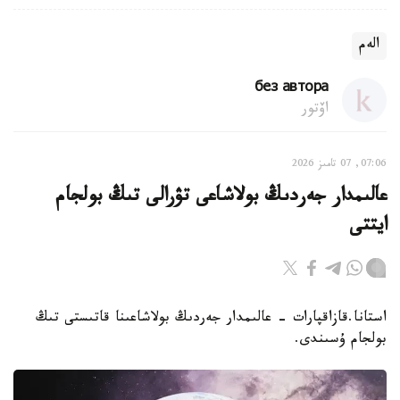
الەم
без автора
اۆتور
07:06, 07 تامىز 2026
عالىمدار جەردىڭ بولاشاعى تۋرالى تىڭ بولجام
ايتتى
استانا.قازاقپارات - عالىمدار جەردىڭ بولاشاعىنا قاتىستى تىڭ
بولجام ۇسىندى.