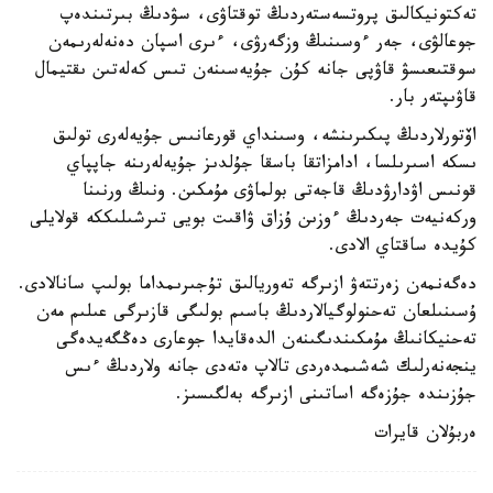
تەكتونيكالىق پروتسەستەردىڭ توقتاۋى، سۋدىڭ بىرتىندەپ
جوعالۋى، جەر ءوسىنىڭ وزگەرۋى، ءىرى اسپان دەنەلەرىمەن
سوقتىعىسۋ قاۋپى جانە كۇن جۇيەسىنەن تىس كەلەتىن ىقتيمال
قاۋىپتەر بار.
اۆتورلاردىڭ پىكىرىنشە، وسىنداي قورعانىس جۇيەلەرى تولىق
ىسكە اسىرىلسا، ادامزاتقا باسقا جۇلدىز جۇيەلەرىنە جاپپاي
قونىس اۋدارۋدىڭ قاجەتى بولماۋى مۇمكىن. ونىڭ ورنىنا
وركەنيەت جەردىڭ ءوزىن ۇزاق ۋاقىت بويى تىرشىلىككە قولايلى
كۇيدە ساقتاي الادى.
دەگەنمەن زەرتتەۋ ازىرگە تەوريالىق تۇجىرىمداما بولىپ سانالادى.
ۇسىنىلعان تەحنولوگيالاردىڭ باسىم بولىگى قازىرگى عىلىم مەن
تەحنيكانىڭ مۇمكىندىگىنەن الدەقايدا جوعارى دەڭگەيدەگى
ينجەنەرلىك شەشىمدەردى تالاپ ەتەدى جانە ولاردىڭ ءىس
جۇزىندە جۇزەگە اساتىنى ازىرگە بەلگىسىز.
ەربۇلان قايرات