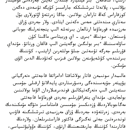
ارتىپ، شامامەن ءبىر ميلليارد جىلدان كەيىن جەردەگى مۇحيتتار
بۋلانىپ، پلانەتا تىرشىلىككە جارامسىز كۇيگە تۇسەدى دەگەن
كوزقاراس كەڭ تاراعان بولاتىن. جاڭا زەرتتەۋ اۆتورلارى بۇل
سەناري مىندەتتى ەمەس ەكەنىن ايتادى. ولار جەردى ۇزاق
مەرزىمدە قورعاۋعا ارنالعان بىرنەشە الىپ ينجەنەرلىك جوبانى
ۇسىنعان. سونىڭ ءبىرى - اي وربيتاسى ماڭىنا كۇن
ساۋلەسىنىڭ ءبىر بولىگىن بوگەيتىن الىپ قالقان ورناتۋ. مۇنداي
قۇرىلىم جەرگە تۇسەتىن جىلۋ مولشەرىن ازايتىپ، كۇننىڭ
بىرتىندەپ كۇشەيۋىنەن بولاتىن قىزىپ كەتۋدىڭ الدىن الۋى
مۇمكىن.
عالىمدار سونىمەن قاتار بولاشاقتا ادامزاتقا قاجەتتى ەنەرگيانى
يۋپيتەر جۇيەسىندەگى رەسۋرستاردى پايدالانۋ ارقىلى جۇمىس
ىستەيتىن الىپ ەنەرگەتيكالىق قوندىرعىلاردان الۋعا بولاتىنىن
بولجايدى. مۇنداي ينفراقۇرىلىم جەردى قورعاۋعا قاجەتتى
مەگاجوبالاردىڭ ۇزدىكسىز جۇمىسىن قامتاماسىز ەتۋگە مۇمكىندىك
بەرەدى. زەرتتەۋدە جەردىڭ ۇزاق مەرزىمدى تىرشىلىگىنە قاۋىپ
توندىرەتىن جەتى نەگىزگى فاكتور قاراستىرىلعان. ولاردىڭ
قاتارىندا كۇننىڭ جارىقتىعىنىڭ ارتۋى، كۇننىڭ ەۆوليۋتسياسى،