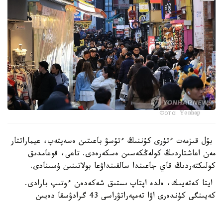
Фото: Yonhap
بۇل قىزمەت ءتۇرى كۇننىڭ ءتۇسۋ باعىتىن ەسەپتەپ، عيماراتتار
مەن اعاشتاردىڭ كولەڭكەسىن ەسكەرەدى. تاعى، قوعامدىق
كولىكتەردىڭ قاي جاعىندا سالقىنداۋعا بولاتىنىن ۇسىنادى.
ايتا كەتەيىك، ەلدە اپتاپ ىستىق شەكەدەن ءوتىپ بارادى.
كەيىنگى كۇندەرى اۋا تەمپەراتۋراسى 43 گرادۋسقا دەيىن
كوتەرىلگەن.