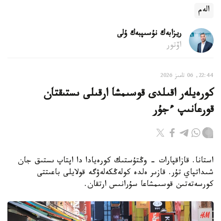
الەم
ريزابەك نۇسىپبەك ۇلى
اۆتور
22:44, 06 تامىز 2026
كورەيلەر اقىلدى قوسىمشا ارقىلى ىستىقتان
قورعانىپ ءجۇر
استانا. قازاقپارات - وڭتۇستىك كورەيادا دا اپتاپ ىستىق جان
شىداتپاي تۇر. قازىر ەلدە كولەڭكەلەۋگە قولايلى باعىتتى
كورسەتەتىن قوسىمشاعا سۇرانىس ارتقان.