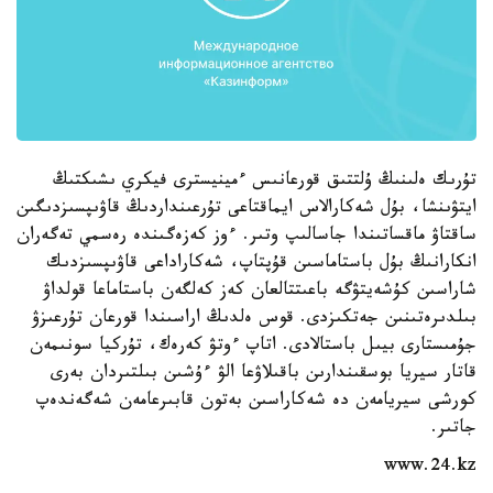
تۇرىك ەلىنىڭ ۇلتتىق قورعانىس ءمينيسترى فيكري ىشىكتىڭ
ايتۋىنشا، بۇل شەكارالاس ايماقتاعى تۇرعىنداردىڭ قاۋىپسىزدىگىن
ساقتاۋ ماقساتىندا جاسالىپ وتىر. ءوز كەزەگىندە رەسمي تەگەران
انكارانىڭ بۇل باستاماسىن قۇپتاپ، شەكاراداعى قاۋىپسىزدىك
شاراسىن كۇشەيتۋگە باعىتتالعان كەز كەلگەن باستاماعا قولداۋ
بىلدىرەتىنىن جەتكىزدى. قوس ەلدىڭ اراسىندا قورعان تۇرعىزۋ
جۇمىستارى بيىل باستالادى. اتاپ ءوتۋ كەرەك، تۇركيا سونىمەن
قاتار سيريا بوسقىندارىن باقىلاۋعا الۋ ءۇشىن بىلتىردان بەرى
كورشى سيريامەن دە شەكاراسىن بەتون قابىرعامەن شەگەندەپ
جاتىر.
www.24.kz