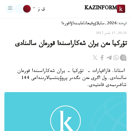
KAZINFORM
ق ز
ترەند:
2026-سايلاۋ
وقيعا
تاعايىنداۋ
اقوردا
02:15, 17 مامىر 2017
تۇركيا مەن يران شەكاراسىندا قورعان سالىنادى
استانا. قازاقپارات - تۇركيا - يران شەكاراسىندا قورعان
سالىنادى. ول اگرى مەن ىگدىر پروۆينتسيالارىنداعى 144
شاقىرىمدى قامتيدى.