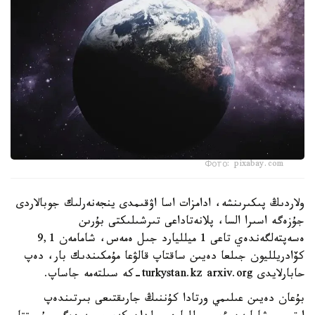
Фото: pixabay.com
ولاردىڭ پىكىرىنشە، ادامزات اسا اۋقىمدى ينجەنەرلىك جوبالاردى
جۇزەگە اسىرا السا، پلانەتاداعى تىرشىلىكتى بۇرىن
ەسەپتەلگەندەي تاعى 1 ميلليارد جىل ەمەس، شامامەن 9,1
كۆادريلليون جىلعا دەيىن ساقتاپ قالۋعا مۇمكىندىك بار، دەپ
حابارلايدى turkystan.kz arxiv.org-كە سىلتەمە جاساپ.
بۇعان دەيىن عىلىمي ورتادا كۇننىڭ جارىقتىعى بىرتىندەپ