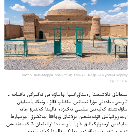
Фото: Қызылорда облыстық тарихи-мәдени мұраны қорғау
орталығы
سىعاناق قالاشىعىنا رەستاۆراتسيا جاساۋداعى نەگىزگى ماقسات -
تاريحي-مادەني مۇرا نىسانىن ساقتاپ قالۋ، ونىڭ باستاپقى
ساۋلەتتىك كەلبەتىن عىلىمي نەگىزدە قالپىنا كەلتىرۋ جانە
ارحەولوگيالىق قۇندىلىعىن بولاشاق ۇرپاققا جەتكىزۋ. جوسپارعا
سايكەس ارحەولوگيالىق قازبا بارىسىندا ارشىلعان 2 كەسەنە مەن