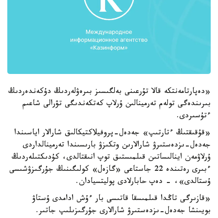
«دەپارتامەنتكە قالا تۇرعىنى بەلگىسىز بىرەۋلەردىڭ دۇكەندەردىڭ
بىرىندەگى تولەم تەرمينالىن ۇرلاپ كەتكەندىگى تۋرالى شاعىم
ءتۇسىردى.
«قۇقىقتىڭ ءتارتىپ» جەدەل-پروفيلاكتيكالىق شارالار اياسىندا
جەدەل-ىزدەستىرۋ شارالارىن وتكىزۋ بارىسىندا تەرمينالداردى
ۇرلاۋمەن اينالىساتىن قىلمىستىق توپ انىقتالدى، كۇدىكتىلەردىڭ
ءبىرى رەتىندە 22 جاستاعى «گازەل» كولىگىنىڭ جۇرگىزۋشىسى
ۇستالدى»، - دەپ حابارلادى پوليتسيادان.
«قازىرگى تاڭدا قىلمىسقا قاتىسى بار ءۇش ادامدى ۇستاۋ
بويىنشا جەدەل-ىزدەستىرۋ شارالارى جۇرگىزىلىپ جاتىر.