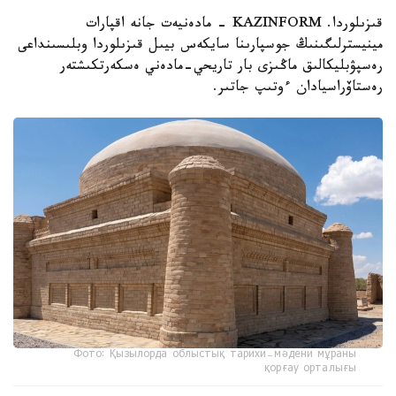
قىزىلوردا. KAZINFORM - مادەنيەت جانە اقپارات
مينيسترلىگىنىڭ جوسپارىنا سايكەس بيىل قىزىلوردا وبلىسىنداعى
رەسپۋبليكالىق ماڭىزى بار تاريحي-مادەني ەسكەرتكىشتەر
رەستاۆراسيادان ءوتىپ جاتىر.
Фото: Қызылорда облыстық тарихи-мәдени мұраны
қорғау орталығы