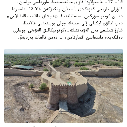
15- 17- عاسىرلاردا قازاق حاندىعىنىڭ ەلورداسى بولعان.
ءتۇرلى تاريحي كەزەڭدى باسىنان وتكىزگەن قالا 18-عاسىرعا
دەيىن ءومىر سۇرگەن. سىعاناقتىڭ «قىپشاق دالاسىنىڭ ايلاعى»
دەپ اتالۋى ايگىلى ۇلى جىبەك جولى بويىنداعى قالانىڭ
شارۋاشىلىعى مەن الەۋمەتتىك-ەكونوميكالىق الەۋەتى جوعارى
دەڭگەيدە دامىعانىن اڭعارتادى، - دەدى تالعات بەرديەۆ.