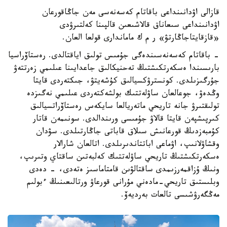
قازالى اۋدانىنداعى باقاتام كەسەنەسى مەن جاڭاقورعان
اۋدانىنداعى سىعاناق قالاشىعىن قالپىنا كەلتىرۋدى
«قازقايتاجاڭارتۋ» ر م ك ماماندارى قولعا العان.
- باقاتام كەسەنەسىندەگى جۇمىس تولىق اياقتالدى. رەستاۆراسيا
بارىسىندا ەسكەرتكىشتىڭ تەحنيكالىق جاعدايىنا عىلىمي زەرتتەۋ
جۇرگىزىلدى. كونسترۋكسيالىق كۇشەيتۋ، جىكتەردى قايتا
وڭدەۋ، جوعالعان ساۋلەتتىك بولشەكتەردى عىلىمي نەگىزدە
تولىقتىرۋ جانە تاريحي ماتەريالعا سايكەس رەستاۆراتسيالىق
كىرپىشپەن قايتا قالاۋ جۇمىسى ورىندالدى. سونىمەن قاتار
كۇمبەزدىڭ قورعانىش سىلاق قاباتى جاڭارتىلدى. سۋدان
وقشاۋلانىپ، اۋماعى اباتتاندىرىلدى. اتالعان شارالار
ەسكەرتكىشتىڭ تاريحي ساۋلەتتىك كەلبەتىن ساقتاي وتىرىپ،
ونىڭ ۇزاقمەرزىمدى ساقتالۋىن قامتاماسىز ەتەدى، - دەدى
وبلىستىق تاريحي-مادەني مۇرانى قورعاۋ ورتالىعىنىڭ ءبولىم
مەڭگەرۋشىسى تالعات بەرديەۆ.