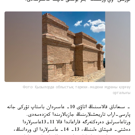
تۇرعىن ءۇي ورنىنىڭ ءبىر بولىگى قالپىنا كەلتىرىلەدى.
Фото: Қызылорда облыстық тарихи-мәдени мұраны қорғау
орталығы
- سىعاناق قالاسىنىڭ اتاۋى 10- عاسىردان باستاپ تۇركى جانە
پارسى-اراب تاريحشىلارىنىڭ جازبالارىندا كەزدەسەدى.
ورتاعاسىرلىق دەرەكتەرگە قاراعاندا قالا 11-13عاسىرلاردا
دەشتى- قىپشاق ەلىنىڭ، 13- 14- عاسىرلاردا اق وردانىڭ،