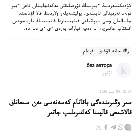
كۇدىكتىلەردىڭ ءبىرىنىڭ تۇرعىلىقتى مەكەنجايىنان تاعى ءبىر
تولەم تەرمينالى تابىلدى. پوليتسەيلەر ولاردىڭ قالا اۋماعىندا
جاسالعان وسى سيپاتتاعى قىلمىستارعا قاتىسىنىڭ بار-جوعىن
انىقتاپ جاتىر»، - دەپ اقپارات بەردى ءى ءى د- دە.
زاڭ جانە قۇقىق
قوعام
без автора
اۆتور
22:29, 06 تامىز 2026
سىر وڭىرىندەگى باقاتام كەسەنەسى مەن سىعاناق
قالاشىعى قالپىنا كەلتىرىلىپ جاتىر