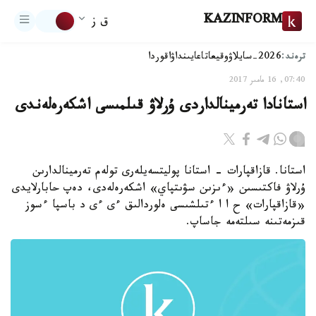
KAZINFORM
ق ز
ترەند:
2026-سايلاۋ
وقيعا
تاعايىنداۋ
اقوردا
07:40, 16 مامىر 2017
استانادا تەرمينالداردى ۇرلاۋ قىلمىسى اشكەرەلەندى
استانا. قازاقپارات - استانا پوليتسەيلەرى تولەم تەرمينالدارىن
ۇرلاۋ فاكتىسىن «ءىزىن سۋىتپاي» اشكەرەلەدى، دەپ حابارلايدى
«قازاقپارات» ح ا ا ءتىلشىسى ەلوردالىق ءى ءى د باسپا ءسوز
قىزمەتىنە سىلتەمە جاساپ.