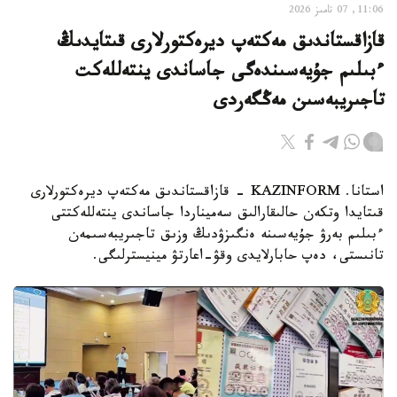
11:06, 07 تامىز 2026
قازاقستاندىق مەكتەپ ديرەكتورلارى قىتايدىڭ
ءبىلىم جۇيەسىندەگى جاساندى ينتەللەكت
تاجىريبەسىن مەڭگەردى
استانا. KAZINFORM - قازاقستاندىق مەكتەپ ديرەكتورلارى
قىتايدا وتكەن حالىقارالىق سەميناردا جاساندى ينتەللەكتتى
ءبىلىم بەرۋ جۇيەسىنە ەنگىزۋدىڭ وزىق تاجىريبەسىمەن
تانىستى، دەپ حابارلايدى وقۋ-اعارتۋ مينيسترلىگى.