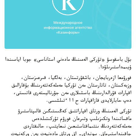
بۇل باسقوسۋ «تۇركى الەمىنىڭ مادەني استاناسى» جوبا اياسىندا
ۇيىمداستىرىلۋدا.
فورۋمعا ازەربايجان، باشقۇرتستان، بەلگيا، قىرعىزستان،
وزبەكستان، تاتارستان مەن تۇركيا مەملەكەتتەرىنىڭ بۇقارالىق
اقپارات قۇرالدارىنىڭ باسشىلارى مەن جۋرناليستەرى قاتىستى،
دەپ حابارلايدى قازاقپارات ح ا ا ءتىلشىسى.
تۇركى الەمىنىڭ ورتاق اقپاراتتىق كەڭىستىگىن قالىپتاستىرۋ
ماقساتىندا وتكىزىلىپ وتىرعان فورۋم تۇركىتىلدەس
مەملەكەتتەردىڭ ىنتىماقتاستىعىن نىعايتىپ، حالىقتاردى
جاقىنداستىرماق. سونداي- اق ورتاق مادەنيەت پەن وركەنيەت