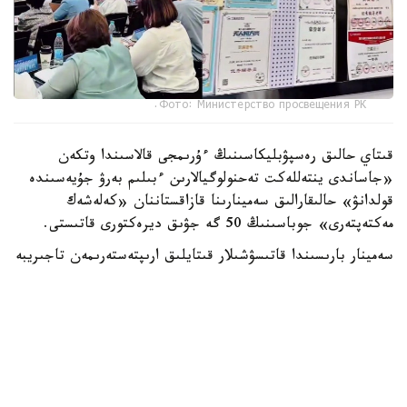
Фото: Министерство просвещения РК.
قىتاي حالىق رەسپۋبليكاسىنىڭ ءۇرىمجى قالاسىندا وتكەن
«جاساندى ينتەللەكت تەحنولوگيالارىن ءبىلىم بەرۋ جۇيەسىندە
قولدانۋ» حالىقارالىق سەمينارىنا قازاقستاننان «كەلەشەك
مەكتەپتەرى» جوباسىنىڭ 50 گە جۋىق ديرەكتورى قاتىستى.
سەمينار بارىسىندا قاتىسۋشىلار قىتايلىق ارىپتەستەرىمەن تاجىريبە
الماسىپ، ءبىلىم بەرۋ ۇيىمدارىن باسقارۋدىڭ زاماناۋي
تاسىلدەرىن زەردەلەدى. سونداي-اق سيفرلىق شەشىمدەردى
پايدالانۋ، جاساندى ينتەللەكت قۇرالدارىن ءبىلىم بەرۋ ۇدەرىسىنە
ەنگىزۋ جانە مەكتەپتەر مەن جوعارى وقۋ ورىندارى اراسىنداعى
ءتيىمدى ىنتىماقتاستىق ۇلگىلەرىمەن تانىستى.
«سەمينار قورىتىندىسى بويىنشا زەردەلەنگەن تاجىريبەلەردى