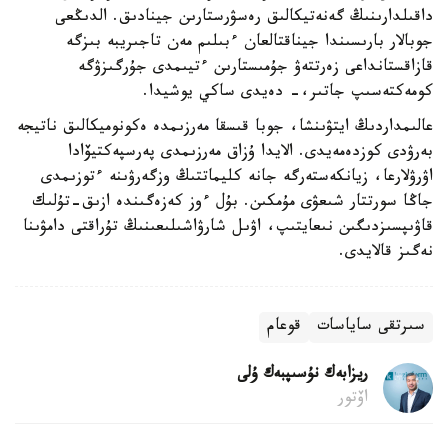
داقىلدارىنىڭ گەنەتيكالىق رەسۋرستارىن جينادىق. الدىڭعى
جوبالار بارىسىندا جيناقتالعان ءبىلىم مەن تاجىريبە بىزگە
قازاقستانداعى زەرتتەۋ جۇمىستارىن ءتيىمدى جۇرگىزۋگە
كومەكتەسىپ جاتىر،- دەيدى ساكي يوشيدا.
عالىمداردىڭ ايتۋىنشا، جوبا قىسقا مەرزىمدە ەكونوميكالىق ناتيجە
بەرۋدى كوزدەمەيدى. الايدا ۇزاق مەرزىمدى پەرسپەكتيۆادا
اۋرۋلارعا، زيانكەستەرگە جانە كليماتتىڭ وزگەرۋىنە ءتوزىمدى
جاڭا سورتتار شىعۋى مۇمكىن. بۇل ءوز كەزەگىندە ازىق-تۇلىك
قاۋىپسىزدىگىن نىعايتىپ، اۋىل شارۋاشىلىعىنىڭ تۇراقتى دامۋىنا
نەگىز قالايدى.
سىرتقى ساياسات
قوعام
ريزابەك نۇسىپبەك ۇلى
اۆتور