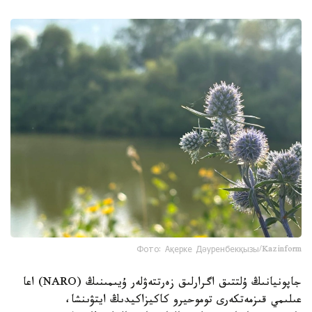
Фото: Ақерке Дәуренбекқызы/Kazinform
جاپونيانىڭ ۇلتتىق اگرارلىق زەرتتەۋلەر ۇيىمىنىڭ (NARO) اعا
عىلىمي قىزمەتكەرى توموحيرو كاكيزاكيدىڭ ايتۋىنشا،