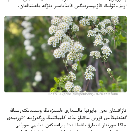
ازىق-تۇلىك قاۋىپسىزدىگىن قامتاماسىز ەتۋگە باعىتتالعان.
Фото: Ақерке Дәуренбекқызы/Kazinform
قازاقستان مەن جاپونيا عالىمدارى ەلىمىزدىڭ وسىمدىكتەرىنىڭ
گەنەتيكالىق قورىن ساقتاۋ جانە كليماتتىڭ وزگەرۋىنە ءتوزىمدى
جاڭا سورتتار شىعارۋ ماقساتىندا بىرلەسكەن عىلىمي جوبانى