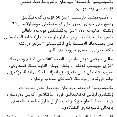
ەكسپەديتسيا بارىسىندا جينالعان ماتەريالداردىڭ عىلىمي
قۇندىلىعى وتە جوعارى.
- ەكسپەديتسيا بارىسىندا ءبىز 50 قۇندى گەنەتيكالىق
رەسۋرستى جيناي الدىق. بۇل كورسەتكىش جوسپارلانعان 70
ۇلگىگە جەتپەسە دە، ءبىز جەتكىلىكتى كولەمدە باعالى
ماتەريالدار جينادىق. وسى ساپار بارىسىندا قازاقستاننىڭ تابيعاتى
مەن وسىمدىك الەمىنىڭ باي ارتۇرلىلىگى ءبىزدى ەرەكشە
تاڭعالدىردى،-دەدى جاپونيالىق عالىم.
جالپى سوڭعى ءۇش عاسىردا الەمدە 600 دەن استام وسىمدىك
ءتۇرى جويىلىپ كەتكەن. بۇعان ورمان القاپتارىنىڭ قىسقارۋى،
جەردى شامادان تىس يگەرۋ، ۋربانيزاتسيا، كليماتتىڭ وزگەرۋى
جانە قورشاعان ورتانىڭ لاستانۋى سەبەپ بولعان.
ەكسپەديتسيا كەزىندە جينالعان تۇقىمدار مەن وسىمدىك
ۇلگىلەرى ارنايى گەنەتيكالىق قوردا ساقتالادى. كەيىن ولاردىڭ د
ن ق-سىنا تالداۋ جۇرگىزىلىپ، اۋىل شارۋاشىلىعىنا قاجەتتى
پايدالى قاسيەتتەرى انىقتالادى.