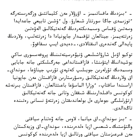
- ءبىزدىڭ ماقساتىمىز - اۋرۋلار مەن كليماتتىق وزگەرىستەرگە
ءتوزىمدى جاڭا سورتتار شىعارۋ. ول ءۇشىن تابيعي جاعدايدا
وسەتىن ۇقساس وسىمدىكتەردىڭ گەنەتيكالىق الەۋەتىن
زەرتتەيمىز. جينالعان تۇقىمدار جاپونيادا دا زەرتتەلىپ، ولاردىڭ
پايدالى گەندەرى انىقتالادى،-دەيدى ايىپ ىسقاقوۆ.
توكيو اۋىل شارۋاشىلىعى ۋنيۆەرسيتەتىنىڭ پروفەسسورى ساكي
يوشيدانىڭ ايتۋىنشا، قازاقستانداعى جەرگىلىكتى جانە جابايى
وسىمدىك تۇرلەرىن جويىلىپ كەتپەي تۇرىپ جيناۋعا، سونداي-
اق ولاردىڭ گەنەتيكالىق رەسۋرستارىن قازاقستان مەن جاپونيا
اراسىندا ساقتاپ، ءوزارا الماسۋعا باعىتتالعان. قازاقستان بىرنەشە
كوكونىس داقىلدارىنىڭ شىققان وتانى جانە گەنەتيكالىق
ارتۇرلىلىگى جوعارى ەل بولعاندىقتان زەرتتەۋ نىسانى رەتىندە
تاڭدالدى.
- ءبىز سونداي-اق ميانما، لاوس جانە ۆەتنام سياقتى
وڭتۇستىك-شىعىس ازيا ەلدەرىندە، سونداي-اق وزبەكستان
مەن قىرعىزستان سياقتى ورتالىق ازيا ەلدەرىندە كوكونىس