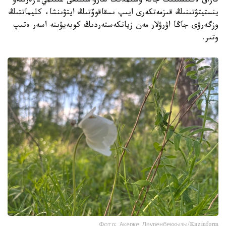
قازاق ەگىنشىلىك جانە وسىمدىك شارۋاشىلىعى عىلىمي-زەرتتەۋ
ينستيتۋتىنىڭ قىزمەتكەرى ايىپ ىسقاقوۆتىڭ ايتۋىنشا، كليماتتىڭ
وزگەرۋى جاڭا اۋرۋلار مەن زيانكەستەردىڭ كوبەيۋىنە اسەر ەتىپ
وتىر.
Фото: Ақерке Дәуренбекқызы/Kazinform