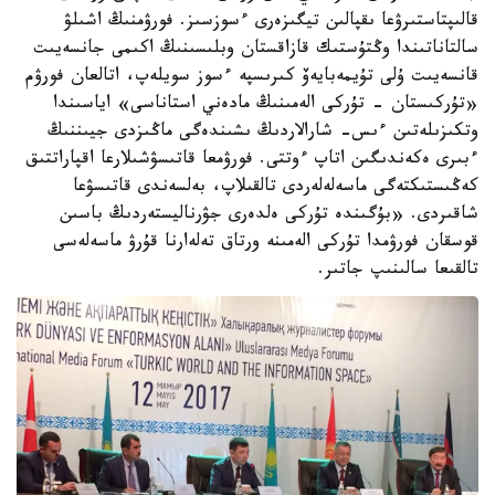
قالىپتاستىرۋعا ىقپالىن تيگىزەرى ءسوزسىز. فورۋمنىڭ اشىلۋ
سالتاناتىندا وڭتۇستىك قازاقستان وبلىسىنىڭ اكىمى جانسەيىت
قانسەيىت ۇلى تۇيمەبايەۆ كىرىسپە ءسوز سويلەپ، اتالعان فورۋم
«تۇركىستان - تۇركى الەمىنىڭ مادەني استاناسى» اياسىندا
وتكىزىلەتىن ءىس- شارالاردىڭ ىشىندەگى ماڭىزدى جيىننىڭ
ءبىرى ەكەندىگىن اتاپ ءوتتى. فورۋمعا قاتىسۋشىلارعا اقپاراتتىق
كەڭىستىكتەگى ماسەلەلەردى تالقىلاپ، بەلسەندى قاتىسۋعا
شاقىردى. «بۇگىندە تۇركى ەلدەرى جۋرناليستەردىڭ باسىن
قوسقان فورۋمدا تۇركى الەمىنە ورتاق تەلەارنا قۇرۋ ماسەلەسى
تالقىعا سالىنىپ جاتىر.