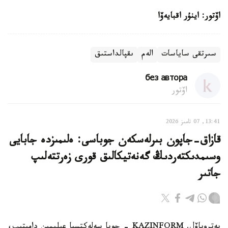
اۆتور: اينۇر اقبايەۆا
سىرتقى ساياسات
الەم
ىقپالداستىق
без автора
اۆتور
13:41, 07 تامىز 2026
قازاق-جاپون بىرلەسكەن جوباسى: ەلىمىزدە جابايى
وسىمدىكتەردىڭ گەنەتيكالىق قورى زەرتتەلىپ
جاتىر
پەتروپاۆل. KAZINFORM - جوبا سەلەكتسيا عىلىمىن دامىتىپ،