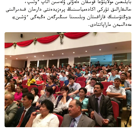
بايلىعىن مولايتۋعا قوسقان ەلەۋلى ۇلەسىن اتاپ ءوتىپ،
حالىقارالىق تۇركى اكادەمياسىنىڭ پرەزيدەنتى دارحان قىدىرالىنى
«وڭتۇستىك قازاقستان وبلىسىنا سىڭىرگەن ەڭبەگى ءۇشىن»
مەدالىمەن ماراپاتتادى.