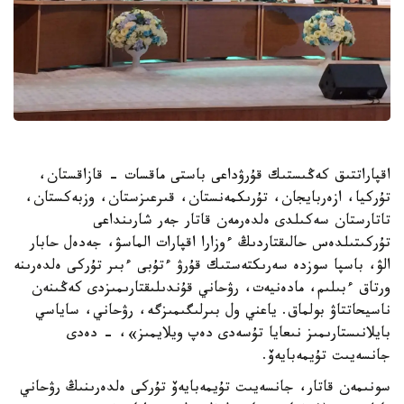
اقپاراتتىق كەڭىستىك قۇرۋداعى باستى ماقسات - قازاقستان،
تۇركيا، ازەربايجان، تۇرىكمەنستان، قىرعىزستان، وزبەكستان،
تاتارستان سەكىلدى ەلدەرمەن قاتار جەر شارىنداعى
تۇركىتىلدەس حالىقتاردىڭ ءوزارا اقپارات الماسۋ، جەدەل حابار
الۋ، باسپا سوزدە سەرىكتەستىك قۇرۋ ءتۇبى ءبىر تۇركى ەلدەرىنە
ورتاق ءبىلىم، مادەنيەت، رۋحاني قۇندىلىقتارىمىزدى كەڭىنەن
ناسيحاتتاۋ بولماق. ياعني ول بىرلىگىمىزگە، رۋحاني، ساياسي
بايلانىستارىمىز نىعايا تۇسەدى دەپ ويلايمىز»، - دەدى
جانسەيىت تۇيمەبايەۆ.
سونىمەن قاتار، جانسەيىت تۇيمەبايەۆ تۇركى ەلدەرىنىڭ رۋحاني