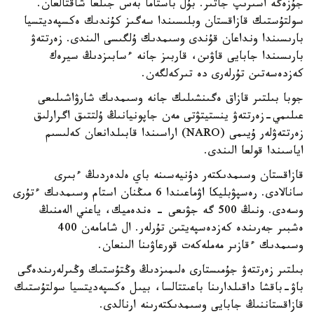
جۇزەگە اسىرىپ جاتىر. بۇل باستاما بەس جىلعا شاقتالعان.
سولتۇستىك قازاقستان وبلىسىندا سەگىز كۇندىك ەكسپەديتسيا
بارىسىندا ونداعان قۇندى وسىمدىك ۇلگىسى الىندى. زەرتتەۋ
بارىسىندا جابايى قاۋىن، قاربىز جانە ءسابىزدىڭ سيرەك
كەزدەسەتىن تۇرلەرى دە تىركەلگەن.
جوبا بىلتىر قازاق ەگىنشىلىك جانە وسىمدىك شارۋاشىلىعى
عىلىمي-زەرتتەۋ ينستيتۋتى مەن جاپونيانىڭ ۇلتتىق اگرارلىق
زەرتتەۋلەر ۇيىمى (NARO) اراسىندا قابىلدانعان كەلىسىم
اياسىندا قولعا الىندى.
قازاقستان وسىمدىكتەر دۇنيەسىنە باي ەلدەردىڭ ءبىرى
سانالادى. رەسپۋبليكا اۋماعىندا 6 مىڭنان استام وسىمدىك ءتۇرى
وسەدى. ونىڭ 500 گە جۋىعى - ەندەميك، ياعني الەمنىڭ
ەشبىر جەرىندە كەزدەسپەيتىن تۇرلەر. ال شامامەن 400
وسىمدىك ءقازىر مەملەكەت قورعاۋىنا الىنعان.
بىلتىر زەرتتەۋ جۇمىستارى ەلىمىزدىڭ وڭتۇستىك وڭىرلەرىندەگى
باۋ-باقشا داقىلدارىنا باعىتتالسا، بيىل ەكسپەديتسيا سولتۇستىك
قازاقستاننىڭ جابايى وسىمدىكتەرىنە ارنالدى.