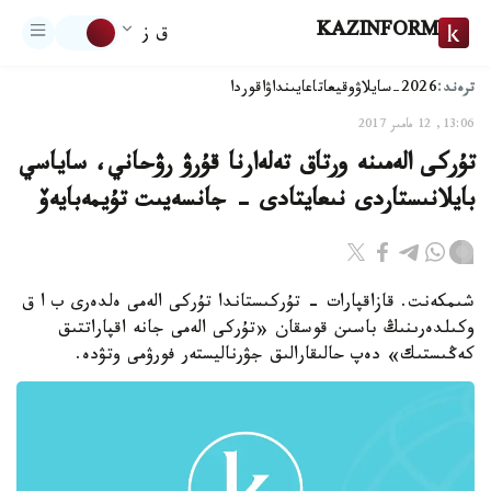
KAZINFORM
ق ز
ترەند:
2026-سايلاۋ
وقيعا
تاعايىنداۋ
اقوردا
13:06, 12 مامىر 2017
تۇركى الەمىنە ورتاق تەلەارنا قۇرۋ رۋحاني، ساياسي
بايلانىستاردى نىعايتادى - جانسەيىت تۇيمەبايەۆ
شىمكەنت. قازاقپارات - تۇركىستاندا تۇركى الەمى ەلدەرى ب ا ق
وكىلدەرىنىڭ باسىن قوسقان «تۇركى الەمى جانە اقپاراتتىق
كەڭىستىك» دەپ حالىقارالىق جۋرناليستەر فورۋمى وتۋدە.