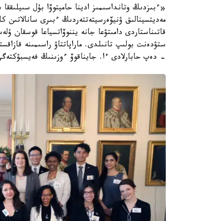
«ءبىزدىڭ وتانداسىمىز ادينا حاميتوۆا بۇل سىيلىققا
مەديتسينالىق ۋنيۆەرسيتەتتەردىڭ ءبىرى سانالاتىن كا
قاتىناستاردى دامىتۋعا جانە يننوۆاتسياعا قوسقان ۇ
ستۋدەنت بولىپ تانىلدى. ماراپاتتاۋ راسىمىنە قازاق
- دەپ حابارلادى ءا. جايناقوۆ ءوزىنىڭ فەيسبۋكتەگى