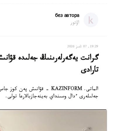
без автора
اۆتور
19:29, 07 تامىز 2026
گرانت يەگەرلەرىنىڭ جەلىدە قۋانىش 
تارادى
الماتى. KAZINFORM - قۋانىش پ
جەلىلەرى ءدال وسىنداي بەينەجازبالارعا تولى.