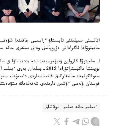
اتالمىش سىيلىقتى تابىستاۋ ءراسىمى جاقىندا شۆەتسي
حاميتوۆاعا ناگرادانى ەۋروپالىق وداق ىستەرى جانە س
ا. حاميتوۆا كارولين ۋنيۆەرسيتەتىندە «دەنساۋلىق 
ستوكگولمدە حالىقارالىق قاتىناستاردى دامىتۋعا، يننو
قوسقان ۇلەسى ءۇشىن دارىندى شەتەلدىك ستۋدەنتتەر
ءبىلىم جانە عىلىم
بولاشاق