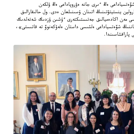
 شۆەتسياداعى ەڭ ءىرى جانە ەۋروپاداعى ەڭ ۇلكەن
رولين ينستيتۋتىنىڭ اتىنان ۇسىنىلعان ەدى. ول حالىقارالىق
لەسى مەن اكادەميالىق جەتىستىكتەرى ءۇشىن ۇزدىك شەتەلدىك
ستاننىڭ شۆەتسياداعى ەلشىسى داستان ەلەۋكەنوۆ تە قاتىستى»،
 پاراقشاسىندا.