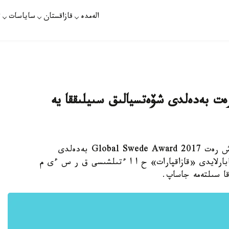
الەمدە
قازاقستان
ساياسات
ت
ەت بەدەلدى شۆەتسيالىق سىيلىققا يە
استانا. قازاقپارات - قازاقستاندىق ستۋدەنت العاش رەت Global Swede Award 2017 بەدەلدى
بارلايدى «قازاقپارات» ح ا ا ءتىلشىسى ق ر س ءى م
قا سىلتەمە جاساپ.