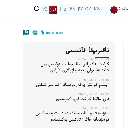
الداۋ
KZ
QZ
РУ
EN
中文
ق ز
ЎЗ
تاقىرىپقا قاتىستى
19:29, 07 تامىز 2026
گرانت يەگەرلەرىنىڭ جەلىدە قۋانىش پەن
شاتتىققا تولى بەينەجازبالارى تارادى
15:10, 07 تامىز 2026
ءبىلىم گرانتى يەگەرلەرىنىڭ ءتىزىمى شىقتى
19:45, 06 تامىز 2026
قاي سالاعا گرانت كوپ ءبولىندى
20:11, 05 تامىز 2026
ستۋدەنتتەردىڭ مەملەكەتتىك ستيپەندياسىن
تولەۋدىڭ جاڭا ءتارتىبى بەكىتىلدى