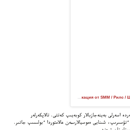
Публикация от SMM / Рилс / Шымкент / UGS creator (@nurdanka_askarkyzy)
ە اسەرلى بەينەجازبالار كوبەيىپ كەتتى. تالاپكەرلەر
تۇسىرىپ، شىنايى ەموسيالارىمەن عالامتوردا ءبولىسىپ جاتىر.