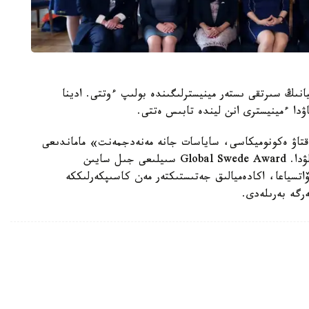
انىڭ سىرتقى ىستەر مينيسترلىگىندە بولىپ ءوتتى. ادينا
اۋدا ءمينيسترى انن ليندە تابىس ەتتى.
ساقتاۋ ەكونوميكاسى، ساياسات جانە مەنەدجمەنت» ماماندىعى
بويىنشا ماگيستراتۋرادا 2015-جىلدان بەرى ءبىلىم الۋدا. Global Swede Award سىيلىعى جىل سايىن
ۆاتسياعا، اكادەميالىق جەتىستىكتەر مەن كاسىپكەرلىككە
گە بەرىلەدى.