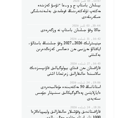
13:07, 05 تامىز 2026
بيىلدان باستاپ ج و و-عا ءتۇسۋ كەزىندە
مەكتەپ تۇلەكتەرىنىڭ قوعامدىق بەلسەندىلىگى
ەسكەرىلەدى
20:44, 03 تامىز 2026
جاڭا وقۋ جىلىنان باستاپ نە وزگەرەدى
16:42, 31 شىلدە 2026
مينيسترلىك 2026-2027 وقۋ جىلىنىڭ باستالۋ،
اياقتالۋ مەرزىمى مەن دەمالىس كەزەڭدەرىن
بەكىتتى
16:45, 27 شىلدە 2026
قازاقستان مەن قىتاي بيولوگيالىق قاۋىپسىزدىك
سالاسىندا حالىقارالىق زەرتحانا اشتى
19:06, 24 شىلدە 2026
استانانىڭ 50 مەكتەبىندە مۇعالىمدەردى
دايارلايتىن پەداگوگيكالىق سىنىپتار جۇمىس
ىستەيدى
18:26, 24 شىلدە 2026
قازاقستاندىق وقۋشىلار حالىقارالىق وليمپيادالاردا