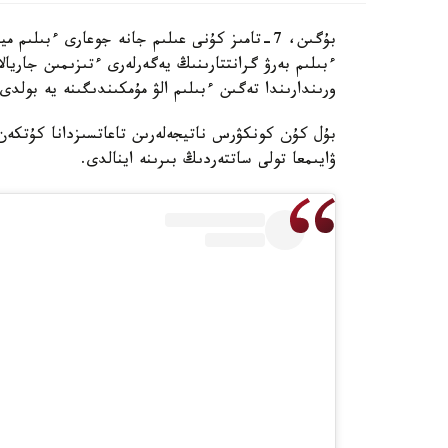
ورىندارىندا تەگىن ءبىلىم الۋ مۇمكىندىگىنە يە بولدى.
بۇل كۇن كونكۋرس ناتيجەلەرىن تاعاتسىزدانا كۇتكەن
ۋايىمعا تولى ساتتەردىڭ بىرىنە اينالدى.