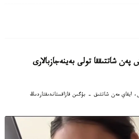
پەن شاتتىققا تولى بەينەجازبالارى
ەن كوز جاس، ايقاي مەن شاتتىق - بۇگىن قازاقستاندىقتاردىڭ