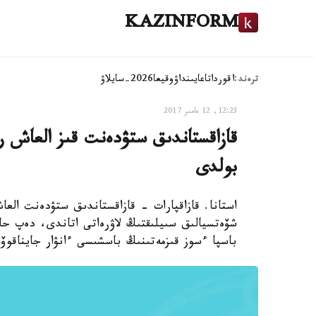
KAZINFORM
ترەند:
اقوردا
تاعايىنداۋ
وقيعا
2026-سايلاۋ
12:23, 12 مامىر 2017
قازاقستاندىق ستۋدەنت قىز العاش ر
بولدى
شۆەتسيالىق سىيلىقتىڭ لاۋرەاتى اتاندى، دەپ حا
باسپا ءسوز قىزمەتىنىڭ باسشىسى ءانۋار جايناقوۆ