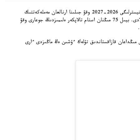
بۇگىن، 7-تامىز كۇنى عىلىم جانە جوعارى ءبىلىم مينيسترلىگى 2026-2027 وقۋ جىلىنا ارنالعان مەملەكەتتىك
ءبىلىم بەرۋ گرانتتارىنىڭ يەگەرلەرى ءتىزىمىن جاريالادى. بيىل 75 مىڭنان استام تالاپكەر ەلىمىزدىڭ جوعارى وقۋ
 مىڭداعان قازاقستاندىق تۇلەك ءۇشىن ەڭ ماڭىزدى ءارى