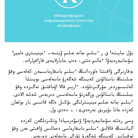
بۇل جايىندا ق ر ءبىلىم جانە عىلىم ۆيتسە- ءمينيسترى ەلميرا
سۋحانبەرديەۆا ءمالىم ەتتى، دەپ حابارلايدى قازاقپارات.
«قازىرگى ۋاقىتتا ەلوردانىڭ ءبىلىم باسقارماسىمەن كەلەسى وقۋ
جىلىنىڭ باستالۋىن كەيىنگە شەگەرۋ ماسەلەسى بويىنشا
كەلىسسوزدەر جۇرگىزىلۋدە. ءاربىر قالا اۋماقتىق نەگىزدە وقۋ
جىلىنىڭ باستالۋىن وزگەرتۋ ماسەلەسىن دەربەس شەشە الادى.
ءبىلىم جانە عىلىم مينيسترلىگى بۇكىل ەلگە قاتىسى بار بولعان
كەزدە عانا بۇيرىق بەرەدى»، - دەدى ول.
وسى رەتتە سۋحانبەرديەۆا ۋنيۆەرسيادا وتكىزىلگەن كەزدە
الماتىنىڭ قالالىق ءبىلىم باسقارماسى دەمالىس ۋاقىتى مەن وقۋ
توقسانىن كەيىنگە شەگەرۋ تۋرالى ماسەلەنى دەربەس