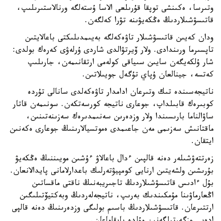
وتىرسا، ەكىنشى توپقا قۇرىلعى الاسا ۇستەلگە ورنالاستىرىلىپ،
قاتىسۋشىلاردىڭ ەڭكەيۋىنە تۋرا كەلگەن.
ودان كەيىن قاتىسۋشىلار تاۋەكەلگە بەيىمدىلىكتى باعالايتىن
تاپسىرما ورىندادى. ولار ۆيرتۋالدى شاردى ۇرلەۋى كەرەك بولدى:
شار ۇلكەيگەن سايىن سىياقى كولەمى ارتقانىمەن، جارىلىپ
كەتسە، جينالعان ۇپاي تۇگەل جويىلاتىن.
ناتيجەسىندە تىك وتىرعان ادامدار تاۋەكەلدى سانالى تۇردە
كوبىرەك قابىلداپ، جوعارى ناتيجە كورسەتكەن. سونىمەن قاتار
ساۋالناما بارىسىندا ولار وزدەرىن سەنىمدىرەك سەزىنەتىنىن،
ماقتانىش سەزىمى مەن جاعىمدى ەموتسيالارىنىڭ جوعارى ەكەنىن
ايتقان.
زەرتتەۋشىلەر دەنە قالپىن ءدال باعالاۋ ءۇشىن مويىننىڭ ەڭكەيۋ
بۇرىشىن ولشەيتىن ارنايى كومپيۋتەرلىك باعدارلامانى پايدالانعان.
بۇل ءادىس قاتىسۋشىلاردىڭ تاجىريبەنىڭ ناقتى ماقساتىن
اڭعارماۋىنا مۇمكىندىك بەرىپ، ناتيجەلەردىڭ وبەكتيۆتىلىگىن
ارتتىرعان. قاتىسۋشىلاردىڭ باسىم بولىگى وزدەرىنىڭ دەنە قالپى