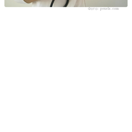
Фото: pexels.com
جۇرەك تۇسى قاتتى قىسىپ، اۋىرعاندا، اۋىرسىنۋ سول جاق
قولعا، يىققا نەمەسە جاق سۇيەگىنە تارالعاندا ۋاقىت جوعالتپاي
بىردەن «103» (جەدەل جاردەم) قىزمەتىنە حابارلاسىڭىز.
وزدىگىڭىزدەن ەمحاناعا بارۋعا ارەكەت جاساماڭىز.
فيزيكالىق قوزعالىستى توقتاتۋ
اۋىرسىنۋ بەلگىلەرى پايدا بولعان ساتتە كەز كەلگەن جۇمىستى،
ءجۇرۋدى نەمەسە سپورتتى شۇعىل توقتاتىڭىز. دەنەگە سالماق
ءتۇسىرۋ جۇرەكتىڭ وتتەگىگە دەگەن قاجەتتىلىگىن ارتتىرىپ،
جاعدايدى قيىنداتادى.
ىڭعايلى قالىپتا وتىرۋ
ەدەنگە نەمەسە ديۆانعا جارتىلاي وتىرعان قالىپتا (ارقاڭىزدى
جاستىققا تىرەپ) ورنالاسىڭىز. ەشقاشان تولىقتاي شالقاڭىزدان
جاتپاڭىز، ويتكەنى جاتقان كۇيدە جۇرەككە قان اعىمى