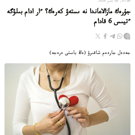
07:06, 06 تامىز 2026
جۇرەك مازالاعاندا نە ىستەۋ كەرەك؟ ءار ادام بىلۋگە
ءتيىس 6 قادام
جەدەل جاردەم شاقىرۋ (ەڭ باستى ەرەجە)