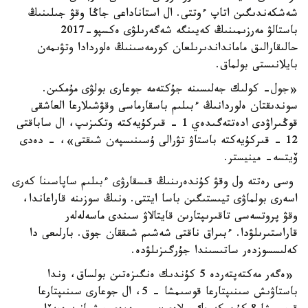
شەشكەندىگىن اتاپ ءوتتى. ال استاناداعى جاڭا وقۋ جىلىنىڭ
باستالۋ مەرزىمىنىڭ كەيىنگە شەگەرىلۋى ەكسپو-2017
حالىقارالىق مامانداندىرىلعان كورمەسىنىڭ ەلوردادا وتۋىمەن
بايلانىستى بولماق.
«جول- كولىك جەلىسىنە جۇكتەمە جوعارى بولۋى مۇمكىن.
سوندىقتان ەلوردانىڭ ءبىلىم باسقارماسى وقۋشىلارعا العاشقى
قوڭىراۋدى ادەتتەگىدەي 1 - قىركۇيەكتە وتكىزىپ، ال ساباقتى
12 - قىركۇيەكتە باستاۋ تۋرالى ۇسىنىسپەن شىقتى»، - دەدى
ۆيتسە- مينيستر.
وسى رەتتە ول وقۋ كۇندەرىنىڭ قىسقارۋى ءبىلىم ساپاسىنا كەرى
اسەرى بولماۋى تيىستىگىن باسا ايتتى. ونىڭ سوزىنە قاراعاندا،
وقۋ پروتسەسى تاقىرىپتارىن قايتالاۋ سىندى ماسەلەلەر
قاراستىرىلۋدا. ءبىراق ناقتى شەشىم شىققان جوق. بارلىعى دا
كەلىسسوزدەر ساتىسىندا جۇرگىزىلۋدە.
«ەگەر مەكتەپتەردە 5 كۇندىك ەنگىزەتىن بولساق، وندا
باستاۋىش سىنىپتارعا قوسىمشا - 5، ال جوعارى سىنىپتارعا