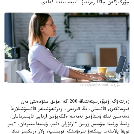
جۇرگىزگەن جاڭا زەرتتەۋ ناتيجەسىندە كەلدى.
سۋرەت: istockphoto.com
زەرتتەۋگە ۋنيۆەرسيتەتتىڭ 200 گە جۋىق ستۋدەنتى مەن
قىزمەتكەرى قاتىستى. ەڭ قىزىعى، زەرتتەۋشىلەر قاتىسۋشىلارعا
دەنەسىن تىك ۇستاۋدى نەمەسە ەڭكەيۋدى ارنايى تاپسىرماعان.
ونىڭ ورنىنا جۇمىس ورنىن ءارتۇرلى ەتىپ ۇيىمداستىرعان: ءبىر
توپقا پلانشەت بيىكتەۋ تىرەۋىشكە قويىلىپ، ولار ەرىكسىز تىك