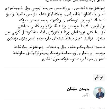
ادەيى وزگەرتىلگەنىن مۇلدە بايقاماعان.
زەرتتەۋ جەتەكشىسى، پروفەسسور حورحە ارموني بۇل ناتيجەلەردى
اسىرا باعالاماۋعا شاقىرادى. ونىڭ ايتۋىنشا، دۇرىس قالىپتا وتىرۋ
ادامنىڭ ءومىرىن تۇبەگەيلى وزگەرتىپ جىبەرەدى دەۋگە
بولمايدى. الايدا جۇمىس ورنىنىڭ ەرگونوميكاسى سياقتى
كۇندەلىكتى قورشاعان ورتا فاكتورلارى ادامنىڭ كوڭىل كۇيى مەن
مىنەز- قۇلقىنا ءبىز بايقامايتىنداي دارەجەدە اسەر ەتۋى مۇمكىن.
عالىمداردىڭ پىكىرىنشە، بۇل باعىتتاعى زەرتتەۋلەر بولاشاقتا
جۇمىس ورىندارىن ۇيىمداستىرۋدىڭ پسيحولوگيالىق ساۋلىققا
اسەرىن تەرەڭىرەك تۇسىنۋگە جول اشادى.
قوعام
بەيسەن سۇلتان
اۆتور