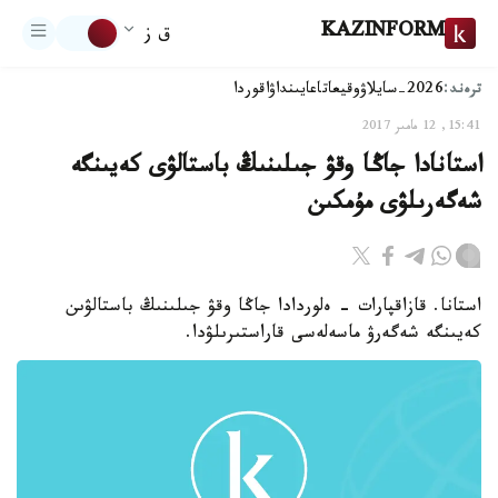
KAZINFORM
ق ز
ترەند:
2026-سايلاۋ
وقيعا
تاعايىنداۋ
اقوردا
15:41, 12 مامىر 2017
استانادا جاڭا وقۋ جىلىنىڭ باستالۋى كەيىنگە
شەگەرىلۋى مۇمكىن
استانا. قازاقپارات - ەلوردادا جاڭا وقۋ جىلىنىڭ باستالۋىن
كەيىنگە شەگەرۋ ماسەلەسى قاراستىرىلۋدا.