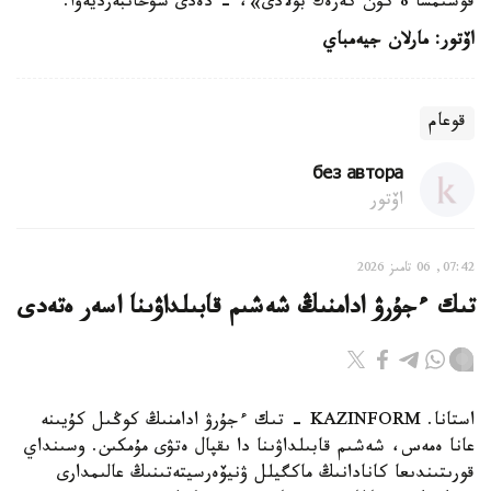
قوسىمشا 8 كۇن كەرەك بولادى»، - دەدى سۋحانبەرديەۆا.
اۆتور: مارلان جيەمباي
قوعام
без автора
اۆتور
07:42, 06 تامىز 2026
تىك ءجۇرۋ ادامنىڭ شەشىم قابىلداۋىنا اسەر ەتەدى
استانا. KAZINFORM - تىك ءجۇرۋ ادامنىڭ كوڭىل كۇيىنە
عانا ەمەس، شەشىم قابىلداۋىنا دا ىقپال ەتۋى مۇمكىن. وسىنداي
قورىتىندىعا كانادانىڭ ماكگيلل ۋنيۆەرسيتەتىنىڭ عالىمدارى