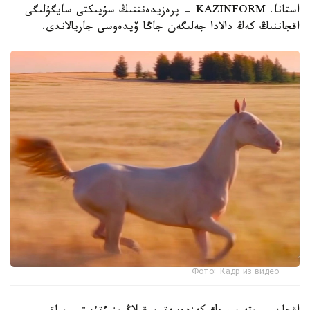
استانا. KAZINFORM - پرەزيدەنتتىڭ سۇيىكتى سايگۇلىگى
اقجاننىڭ كەڭ دالادا جەلىگەن جاڭا ۆيدەوسى جاريالاندى.
Фото: Кадр из видео