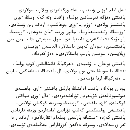
ايەل ادام ءوزىن ۇمىتىپ، تەك وزگەلەردى ويلاپ، سولاردى
باقىتتى ەتۋگە تىرىساتىن بولسا، ۋاقىت وتە كەلە ونىڭ ءوزى
باقىتسىز بولادى، ءوزىن-ءوزى جوعالتىپ، ارماندارىن ۇمىتادى.
ءوزىنىڭ ارتىقشىلىقتارىنا، جالپى وزىنە ءمان بەرمەي، ءوزىنىڭ
بار مۇمكىنشىلىكتەرىن دامىتپايدى. سول سەبەپتى «الدىمەن مەن
باقىتتىمىن، سودان كەيىن باسقالار، الدىمەن ءوزىمدى
ويلايمىن، سوسىن بارىپ باسقالاردى» دەۋ كەرەك.
باقىتتى بولعان - ۇتىمدى. ەنەرگياڭ قانشالىقتى كوپ بولسا،
اقشاڭ دا سونشالىقتى مول بولادى، ال باقىتىڭ ەسەلەنگەن سايىن
- ەنەرگياڭ ارتا تۇسەدى.
بۇدان بولەك، باقىت ادامنىڭ بارلىق باقىتتى ءارى جاعىمدى
ەموتسيونالدىق كۇيلەرىن تۇرلەندىرەدى. ءدال ءوزى سياقتى
كوڭىلدى ءارى باقىتتى، ءوزىنىڭ ومىرىنە كوڭىلى تولاتىن،
باقىتىمەن بولىسكىسى كەلىپ تۇراتىن ادامداردى وزىنە تارتادى.
باقىتتى كەزدە ءىستىڭ بارلىعى جىلدام اتقارىلادى، ارماندار دا
تەز ورىندالادى، ومىرگە دەگەن كوزقاراس جەڭىلدەي تۇسەدى.