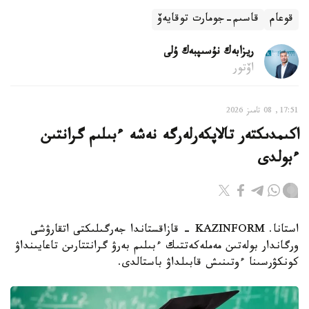
قوعام
قاسىم-جومارت توقايەۆ
ريزابەك نۇسىپبەك ۇلى
اۆتور
17:51, 08 تامىز 2026
اكىمدىكتەر تالاپكەرلەرگە نەشە ءبىلىم گرانتىن
ءبولدى
استانا. KAZINFORM - قازاقستاندا جەرگىلىكتى اتقارۋشى
ورگاندار بولەتىن مەملەكەتتىك ءبىلىم بەرۋ گرانتتارىن تاعايىنداۋ
كونكۋرسىنا ءوتىنىش قابىلداۋ باستالدى.