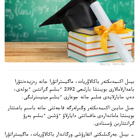
Фото: Gov.kz
بيىل اكىمدىكتەر باكالاۆريات، ماگيستراتۋرا جانە رەزيدەنتۋرا
باعدارلامالارى بويىنشا بارلىعى 2392 ءبىلىم گرانتىن ءبولدى،
دەپ حابارلايدى عىلىم جانە جوعارى ءبىلىم مينيسترلىگى.
جىل سايىن اكىمدىكتەر وڭىرلەرگە قاجەتتى جانە باسىم باعىتتار
بويىنشا مامانداردى ماقساتتى دايارلاۋ ءۇشىن ءبىلىم بەرۋ
گرانتتارىن ۇسىنادى.
- بيىل جەرگىلىكتى اتقارۋشى ورگاندار باكالاۆريات، ماگيستراتۋرا