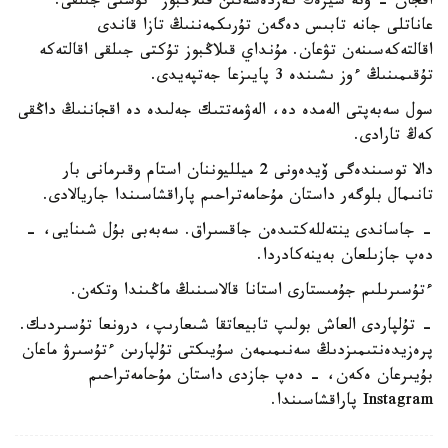
اقجان - وتە سيرەك كەزدەسەتىن قىلاڭبوز ءتۇستى جىلقى.
عاناتلى جانە تابىس دەگەن تۇرىكمەننىڭ تازا قاندى
اقالتەكەسىنەن تۋعان. مۇنداي قىلاڭبوز تۇكتى جىلقى اقالتەكە
تۇقىمىنىڭ ءوز ىشىندە 3 پايىزعا جەتپەيدى.
سول سەبەپتى الەمدە دە، الەۋمەتتىك جەلىدە دە اقجاننىڭ داڭقى
كەڭ تارادى.
دالا توسىندەگى ۆيدەونى 2 ميلليوننان استام وقىرمانى بار
تانىمال بلوگەر داستان مۇحامەتراحىم پاراقشاسىندا جاريالادى.
- جاساندى ينتەللەكتىدەن جاقسىراق. سەبەبى بۇل شىنايى، -
دەپ جازىلعان بەينەكادردا.
ءتۇسىرىلىم جۇمىستارى استانا قالاسىنىڭ ماڭىندا وتكەن.
- تۇلپاردى العاش بولىپ تابيعاتقا شىعارىپ، درونعا تۇسىردىك.
پرەزيدەنتىمىزدىڭ سەنىمىمەن سۇيىكتى تۇلپارىن ءتۇسىرۋ ماعان
بۇيىرعان ەكەن، - دەپ جازدى داستان مۇحامەتراحىم
Instagram پاراقشاسىندا.