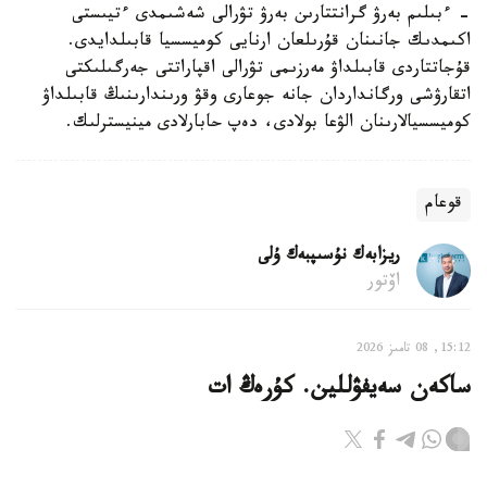
- ءبىلىم بەرۋ گرانتتارىن بەرۋ تۋرالى شەشىمدى ءتيىستى
اكىمدىك جانىنان قۇرىلعان ارنايى كوميسسيا قابىلدايدى.
قۇجاتتاردى قابىلداۋ مەرزىمى تۋرالى اقپاراتتى جەرگىلىكتى
اتقارۋشى ورگانداردان جانە جوعارى وقۋ ورىندارىنىڭ قابىلداۋ
كوميسسيالارىنان الۋعا بولادى، دەپ حابارلادى مينيسترلىك.
قوعام
ريزابەك نۇسىپبەك ۇلى
اۆتور
15:12, 08 تامىز 2026
ساكەن سەيفۋللين. كۇرەڭ ات