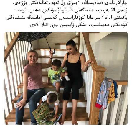
جارالارىڭدى ەمدەيسىڭ، ءبىراق ول تەپە-تەڭدىكتى بۇزادى.
ۇنەمى الا بەرىپ، ەشتەڭەنى قايتارماۋ مۇمكىن ەمەس نارسە.
باقىتتى ادام ءبىر عانا كوزقاراسىمەن كەلىسى ادامنىڭ ىشىندەگى
كۇدىكتى سەيىلتىپ، ىشكى ۋايىمىن جوق قىلا الادى.