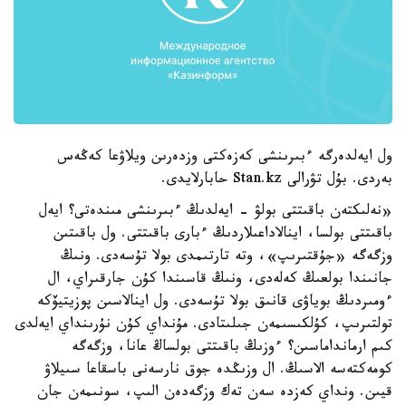
ول ايەلدەرگە ءبىرىنشى كەزەكتى وزدەرىن ويلاۋعا كەڭەس
بەردى. بۇل تۋرالى Stan.kz حابارلايدى.
«نەلىكتەن باقىتتى بولۋ - ايەلدىڭ ءبىرىنشى مىندەتى؟ ايەل
باقىتتى بولسا، اينالاداعىلاردىڭ ءبارى باقىتتى. ول باقىتىن
وزگەگە «جۇقتىرىپ»، وتە تارتىمدى بولا تۇسەدى. ونىڭ
جانىندا بولعىڭ كەلەدى، ونىڭ قاسىندا كۇن جارقىراي، ال
ءومىردىڭ بوياۋى قانىق بولا تۇسەدى. ول اينالاسىن پوزيتيۆكە
تولتىرىپ، كۇلكىسىمەن جىلىتادى. مۇنداي كۇن نۇرىنداي ايەلدى
كىم ارمانداماسىن؟ ءوزىڭ باقىتتى بولساڭ عانا، وزگەگە
كومەكتەسە الاسىڭ. ال وزىڭدە جوق نارسەنى باسقاعا سىيلاۋ
قيىن. ونداي كەزدە سەن تەك وزگەدەن الىپ، سونىمەن جان