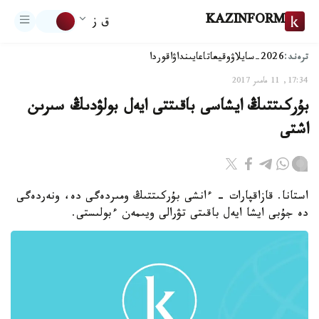
KAZINFORM
ق ز
ترەند:
2026-سايلاۋ
وقيعا
تاعايىنداۋ
اقوردا
17:34, 11 مامىر 2017
بۇركىتتىڭ ايشاسى باقىتتى ايەل بولۋدىڭ سىرىن
اشتى
استانا. قازاقپارات - ءانشى بۇركىتتىڭ ومىردەگى دە، ونەردەگى
دە جۇبى ايشا ايەل باقىتى تۋرالى ويىمەن ءبولىستى.