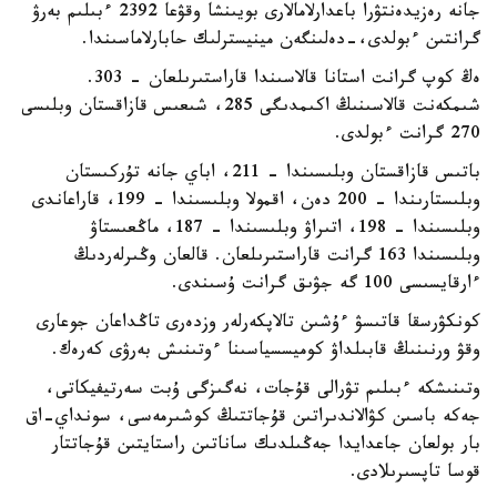
جانە رەزيدەنتۋرا باعدارلامالارى بويىنشا وقۋعا 2392 ءبىلىم بەرۋ
گرانتىن ءبولدى،-دەلىنگەن مينيسترلىك حابارلاماسىندا.
ەڭ كوپ گرانت استانا قالاسىندا قاراستىرىلعان - 303.
شىمكەنت قالاسىنىڭ اكىمدىگى 285، شىعىس قازاقستان وبلىسى
270 گرانت ءبولدى.
باتىس قازاقستان وبلىسىندا – 211، اباي جانە تۇركىستان
وبلىستارىندا – 200 دەن، اقمولا وبلىسىندا – 199، قاراعاندى
وبلىسىندا – 198، اتىراۋ وبلىسىندا – 187، ماڭعىستاۋ
وبلىسىندا 163 گرانت قاراستىرىلعان. قالعان وڭىرلەردىڭ
ءارقايسىسى 100 گە جۋىق گرانت ۇسىندى.
كونكۋرسقا قاتىسۋ ءۇشىن تالاپكەرلەر وزدەرى تاڭداعان جوعارى
وقۋ ورنىنىڭ قابىلداۋ كوميسسياسىنا ءوتىنىش بەرۋى كەرەك.
وتىنىشكە ءبىلىم تۋرالى قۇجات، نەگىزگى ۇبت سەرتيفيكاتى،
جەكە باسىن كۋالاندىراتىن قۇجاتتىڭ كوشىرمەسى، سونداي-اق
بار بولعان جاعدايدا جەڭىلدىك ساناتىن راستايتىن قۇجاتتار
قوسا تاپسىرىلادى.