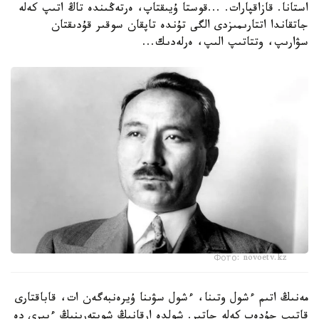
استانا. قازاقپارات. ...قوستا ۇيىقتاپ، ەرتەڭىندە تاڭ اتىپ كەلە
جاتقاندا اتتارىمىزدى الگى تۇندە تاپقان سوقىر قۇدىقتان
سۋارىپ، وتتاتىپ الىپ، ەرلەدىك...
Фото: novoetv.kz
مەنىڭ اتىم ءشول وتىنا، ءشول سۋىنا ۇيرەنبەگەن ات، قاباقتارى
قاتىپ جۇدەپ كەلە جاتىر. شولدە ارقانىڭ شوپتەرىنىڭ ءبىرى دە