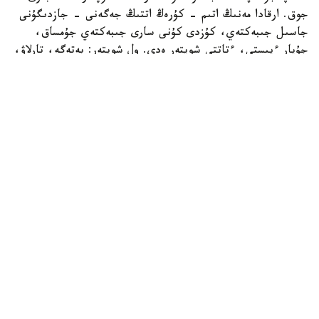
جوق. ارقادا مەنىڭ اتىم - كۇرەڭ اتتىڭ جەگەنى - جازدىگۇنى
جاسىل جىبەكتەي، كۇزدى كۇنى سارى جىبەكتەي جۇمساق،
جۇپار ءيىستى، ءتاتتى شوپتەر ەدى. ول شوپتەر: بەتەگە، تارلاۋ،
كوك جۋسان، قارا جۋسان، جوڭىشقا، قياق، بيدايىق، كودە،
شالعىن، ميا، مايسا جانە تولىپ جاتقان ادەمى شوپتەر.
بەتپاقتا بۇل شوپتەر جوق. بەتپاقتىڭ شوپتەرى سەلدىر، قوڭىر،
سۇر، قۋارعان، سوياۋلانعان قاتتى، قوڭىرسۇر وسىمدىك. ول
شوپتەر: سوياۋ جۋسان، قارا قوڭىر جۋسان، يزەن، ەبەلەك.
راس، كوكپەك پەن جۋسان ارقادا دا بار. بەتپاقتا دا بار.
ارقانىڭ سۋى كوبىنەسە تۇشى، ءتاتتى، تۇنىق سۋ جانە ونداي
سۋلار كوپ. ۇلكەن شالقار ايدىن كولدەر، ۇزىن اققان وزەندەر،
تاۋدان، ادىردان سىلدىراپ اققان كۇمىس سۋلى بۇلاقتار، كوك
شالعىندى، ءمولدىر سۋلى تومارلار ءتاتتى سۋىق سۋلى قۇدىقتار
ارقانىڭ جان- جانۋارلارىنىڭ سۇيگەن، ۇيرەنگەن سۋسىنى.
بەتپاقتا سۋ سيرەك كەزدەسەدى. ول سۋدىڭ ءوزى تاپشى جانە
ءدامى دە باسقالاۋ بولادى. ول سۋلار كوبىنەسە سول، اندا- ساندا
ءبىر جەردە، سوقىردىڭ كوزىندەي سىعىرايعان ناشار قۇدىقشالار