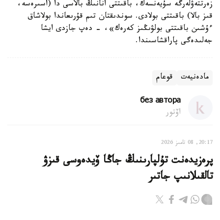
زەرتتەۋلەرگە سۇيەنسەك، باقىتتى انانىڭ بالاسى دا (اسىرەسە،
قىز بالا) باقىتتى بولادى. سوندىقتان تىم قۇرىعاندا بولاشاق
ءۇشىن باقىتتى بولۋىڭىز كەرەك»، - دەپ جازدى ايشا
جەلىدەگى پاراقشاسىندا.
مادەنيەت
قوعام
без автора
اۆتور
20:17, 08 تامىز 2026
پرەزيدەنت تۇلپارىنىڭ جاڭا ۆيدەوسى قىزۋ
تالقىلانىپ جاتىر