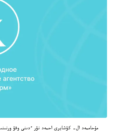
مۇحاممەد ال- كۋشايري احمەد نۋر ءدىني وقۋ ورنىنى