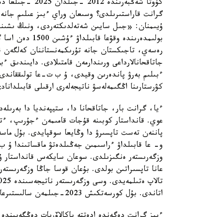
گرانت قاراستىرىلدى؟ وسىعان وراي ءبىز عىلىم جانە 
ۇيىمنان: «جىل سايىن شەتەلدىكتەردى، ونىڭ ىشىندە
بولىمدەرىندە وقۋ
رەسەي، تاجىكستان جانە تۇرىكمەنستاننان كەلگەن قا
جاتاقحانالارداعى ورىندارمەن قامتىلادى. دايىندىق ءبو
ءبىلىم بەرۋ پاندەرىن وقيدى، ۇ ب ت-عا تولىققاندى 
كۋرستارىنا اڭگىمەلەسۋ ناتيجەلەرى ارقىلى قابىلدان
ءيا، گرانت بار، جاتاقحانا دا، ستيپەنديا دا بەرىلە
و- عا قابىلداۋ ءراسىمىن جەڭىلدەتۋ ماقساتىندا ۇ ب 
عانا تاپسىراتىن بولدى. بۇعان قوسا جاڭا وزگەرىستە
اتاندى. بۇل كورسەتكىش 2023-جىلمەن سالىستىرعاندا 2,5 ەسە جوعارى.
ءبىز گرانت دەگەندە ادەتتە باكالاۆريات دەڭگەيىندە وق