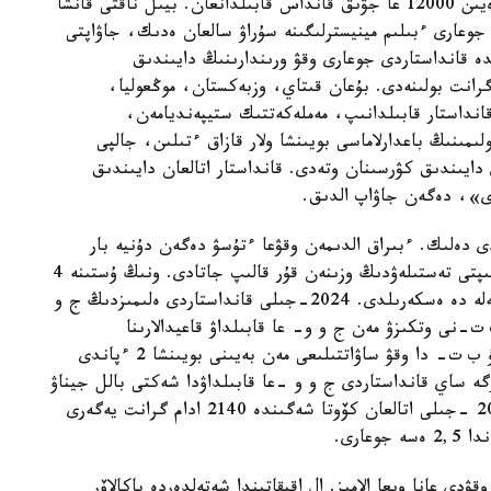
كۆوتا شەڭبەرىندە 2012 -جىلدان 2025 -جىلعا دەيىن 12000 عا جۋىق قانداس قابىلدانعان. بيىل ناقتى قانشا
جوعارى ءبىلىم مينيسترلىگىنە سۇراۋ سالعان ەدىك، جاۋاپتى
 قانداستاردى جوعارى وقۋ ورىندارىنىڭ دايىندىق
عا قابىلداۋ ءۇشىن 1500 دەن اسا گرانت بولىنەدى. بۇعان قىتاي، وزبەكستان، موڭعوليا،
نداستار قابىلدانىپ، مەملەكەتتىك ستيپەنديامەن،
لىمىنىڭ باعدارلاماسى بويىنشا ولار قازاق ءتىلىن، جالپى
دايىندىق كۋرسىنان وتەدى. قانداستار اتالعان دايىندىق
ادى»، دەگەن جاۋاپ الدىق.
دى دەلىك. ءبىراق الدىمەن وقۋعا ءتۇسۋ دەگەن دۇنيە بار
عوي. قانداستار كوبىنە قۇجات قامىمەن ءجۇرىپ، ءتىپتى تەستىلەۋدىڭ وزىنەن قۇر قالىپ جاتادى. ونىڭ ۇستىنە 4
پاننەن تەست تاپسىرۋ دا وڭايعا سوقپايدى. بۇل ماسەلە دە ەسكەرىلدى. 2024-جىلى قانداستاردى ەلىمىزدىڭ ج و
ت-نى وتكىزۋ مەن ج و و- عا قابىلداۋ قاعيدالارىنا
وزگەرىستەر ەنگىزىلدى. سوعان سايكەس قانداستار ۇ ب ت- دا وقۋ ساۋاتتىلىعى مەن بەيىنى بويىنشا 2 ءپاندى
رگە ساي قانداستاردى ج و و -عا قابىلداۋدا شەكتى بالل جيناۋ
تالاپ ەتىلمەيدى. وسى وزگەرىستەر ناتيجەسىندە 2025 -جىلى اتالعان كۆوتا شەگىندە 2140 ادام گرانت يەگەرى
ۋدى عانا ويعا الامىز. ال اقيقاتىندا شەتەلدەردە باكالاۆر