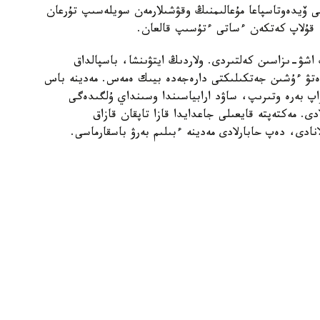
عى ۆيدەوتاسپاعا مۇعالىمنىڭ وقۋشىلارمەن سويلەسىپ تۇرعان
، قۇلاپ كەتكەن ءساتى ءتۇسىپ قالعان.
ڭ اشۋ-ىزاسىن كەلتىردى. ولاردىڭ ايتۋىنشا، باسپالداق
ز ەتۋ ءۇشىن جەتكىلىكتى دارەجەدە بيىك ەمەس. مەدينە باس
ۋاپ بەرە وتىرىپ، ساۋد ارابياسىندا وسىنداي ۇلگىدەگى
ى. مەكتەپتە قايعىلى جاعدايدا قازا تاپقان قازاق
نادى، دەپ حابارلادى مەدينە ءبىلىم بەرۋ باسقارماسى.