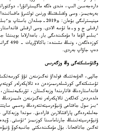
دارەجەسىن الىپ، ەندى ەلگە ماگيستراتۋرا، دوكتورانت
بەرمەيمىز. وسى ولقىلىقتىڭ ورنىن تولتىرۋ ماقساتىندا
مينيسترلىگى بۇعان: «2019-جىلدا
ارقىلى ج و و-عا تۇسە الادى. وسى ارقىلى قانداستار
دەپ جاۋاپ بەردى.
وڭتۇستىكتەگى وڭ وزگەرىس
جالپى، الەۋمەتتىك قولداۋ نەگىزىنەن تۋۋ كورسەتكى
تۇستىكتەگى كورشىلەرىمىزدەن دە تالاپكەرلەر كوپتە
قانداستاردىڭ قاتارىندا وزبەكستان، تۇرىكمەنستان،
ەلدەردەن كەلگەن تالاپكەرلەر نەگىزىنەن ەلىمىزدىڭ
ءبىز سول جاقتاعى ۋنيۆەرسيتەتتەردىڭ رەسمي سايتتارى
جەلىلەردەگى پاراقشالارىن قارادىق. سوندا وزبەكالى 
تەگىن جاتاقحانا. بۇل مۇمكىندىكتى جانىبەكوۆ ۋنيۆەرسي