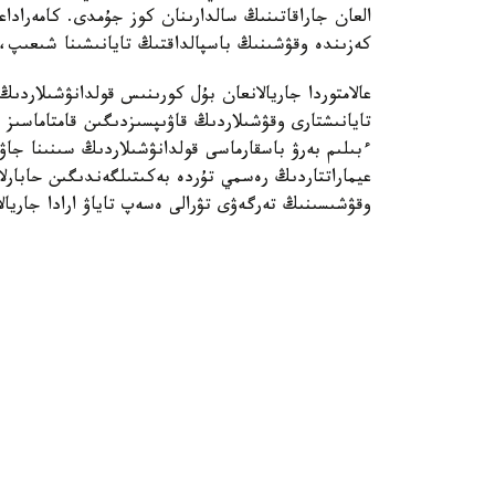
العان جاراقاتىنىڭ سالدارىنان كوز جۇمدى. كامەرادا
كەزىندە وقۋشىنىڭ باسپالداقتىڭ تايانىشىنا شىعىپ
عالامتوردا جاريالانعان بۇل كورىنىس قولدانۋشىلاردى
تايانىشتارى وقۋشىلاردىڭ قاۋىپسىزدىگىن قامتاماسى
ءبىلىم بەرۋ باسقارماسى قولدانۋشىلاردىڭ سىنىنا جا
عيماراتتاردىڭ رەسمي تۇردە بەكىتىلگەندىگىن حابارلاد
وقۋشىسىنىڭ تەرگەۋى تۋرالى ەسەپ تاياۋ ارادا جاريالا