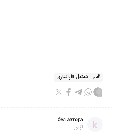
الەم
شەتەل قازاقتارى
без автора
اۆتور