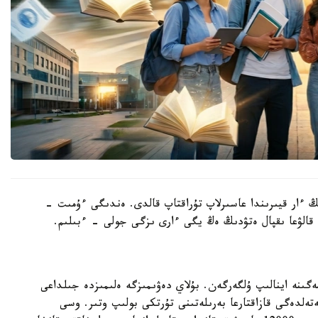
 ءار قيىرىندا عاسىرلاپ تۇراقتاپ قالدى. ەندىگى ءۇمىت -
پ قالۋعا ىقپال ەتۋدىڭ ەڭ يگى ءارى ىزگى جولى - ءبىلىم.
گىنە اينالىپ ۇلگەرگەن. بۇلاي دەۋىمىزگە ەلىمىزدە جىلداعى
ۋعا بولىنەتىن گرانتتىڭ 4 پايىزى شەتەلدەگى قازاقتارعا بەرىلەتىنى تۇرتكى بولىپ وتىر. وسى