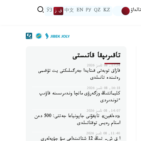
الداۋ
KZ
QZ
РУ
EN
中文
ق ز
ЎЗ
تاقىرىپقا قاتىستى
17:24, 08 تامىز 2026
قازاق توبەتى قىتايدا جەرگىلىكتى يت تۇقىمى
رەتىندە تانىلدى
16:18, 08 تامىز 2026
كليماتتىڭ وزگەرۋى ماتچا وندىرىسىنە قاۋىپ
ءتوندىردى
14:07, 08 تامىز 2026
«دەلفين» تايفۋنى جاپونياعا جەتتى: 500 دەن
استام رەيس توقتاتىلدى
11:40, 08 تامىز 2026
ا ق ش- تىڭ 12 شتاتىنداعى سۋ جۇيەلەرى