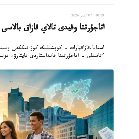
10:39, 07 تامىز 2026
اتاجۇرتتا وقيدى تالاي قازاق بالاسى
استانا.قازاقپارات - كوپشىلىك كوز تىككەن وسىناۋ
ءتاسىلى - اتاجۇرتىنا قانداستاردى قايتارۋ، قونى