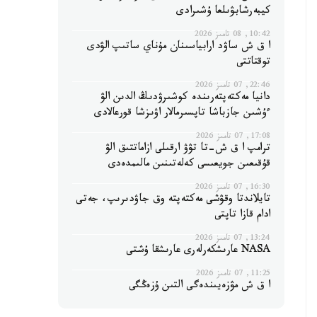
كيبەرشابۋىلعا ۇشىرادى
10:42, 08 تامىز 2026
ا ق ش ساۋد ارابياسىنان مۇناي ساتىپ الۋدى
توقتاتتى
22:46, 07 تامىز 2026
دانيا مەكتەپتەرىندە كوشىرۋدىڭ الدىن الۋ
ءۇشىن جازباشا تاپسىرمالار اۋىزشا قورعالادى
17:08, 07 تامىز 2026
ترامپ ا ق ش-تا تۋۋ ارقىلى ازاماتتىق الۋ
قۇقىعىن جويعىسى كەلەتىنىن مالىمدەدى
16:30, 07 تامىز 2026
تايلاندتا وقۋشى مەكتەپتە وق جاۋدىرىپ، جەتى
ادام قازا تاپتى
13:24, 07 تامىز 2026
NASA عارىشكەرلەرى عارىشقا ۇشتى
11:25, 07 تامىز 2026
ا ق ش مۋزەيىندەگى التىن ۇزەڭگى