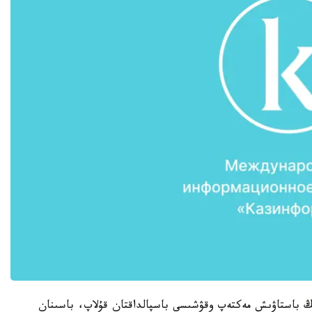
ڭ باستاۋىش مەكتەپ وقۋشىسى باسپالداقتان قۇلاپ، باسىنان