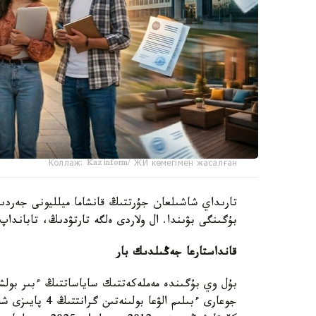
Коллаж: Kazinform/ ЖИ көмегімен жасалған
تارىداي شاشىلعان جۇرتتىڭ قانشاما ميلليونى جەردىڭ
بۇگىنگى بۋىندا. ال ولاردى ەلگە تارتۋدىڭ، تاباندا
قانداستارعا جەڭىلدىك بار
بۇل وي بۇگىندە مەملەكەتتىك ساياساتتىڭ ءبىر بولشە
جوعارى ءبىلىم ال