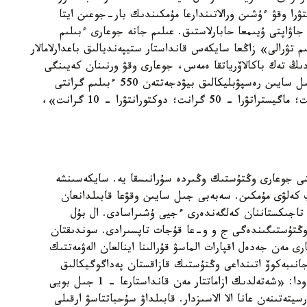
ۋرا وقۋ ءۇشىن ورالاتىندارعا مۇمكىندىك بار-جوعىن ايتا
 جاۋاپتى ۇيىمعا حابارلاستىق. عىلىم جانە جوعارى ءبىلىم
ن باستاپ «ءبىلىم تۋرالى» زاڭعا سايكەس قانداستار ستيپەنديالىق باعدارلامالار
دىڭ تەك باكالاۆرياتقا ەمەس، جوعارى وقۋ ورنىنان كەيىنگى
ءبىلىم الۋعا دا مۇمكىندىگى بار. باعدارلاما بويىنشا جىل سايىن رەسپۋبليكالىق بيۋدجەتتەن 550 ءبىلىم گرانتى
كوزدەلگەن، ونىڭ ىشىندە: باكالاۆريات - 490 گرانت؛ ماگيستراتۋرا - 50 گرانت؛ دوكتورانتۋرا - 10 گرانت»،
شى جوعارى وڭتۇستىك وڭىردە سۇرانىسقا يە. سايكەسىنشە
پ كەلۋى مۇمكىن. سەبەبى جىل سايىن وقۋعا قابىلدانعان
 تاجىكستاننان كەلگەندەرى ءجيى ۇشىراسادى. ال بۇل
 وڭتۇستىگىندەگى ج و و-عا قۇجات تاپسىرادى. سوندىقتان
 مەن جەدەل اقپارات الماسۋ قۇرالىنا اينالعان الەۋمەتتىك
جانىبەكوۆ اتىنداعى وڭتۇستىك قازاقستان پەداگوگيكالىق
ۋنيۆەرسيتەتىنىڭ جارناماسىنا كوزىمىز ءتۇستى. ۆيدەودا: «شەتەلدىك ازاماتتار مەن قانداستارعا - 1 جىل بويى
تەتىنەن عانا الا الاسىزدار. قابىلداۋ سۇحباتتاسۋ ارقىلى