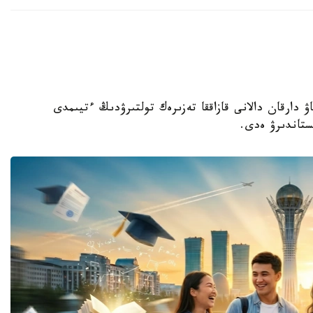
 دارقان دالانى قازاققا تەزىرەك تولتىرۋدىڭ ءتيىمدى
ستاندىرۋ ەدى.