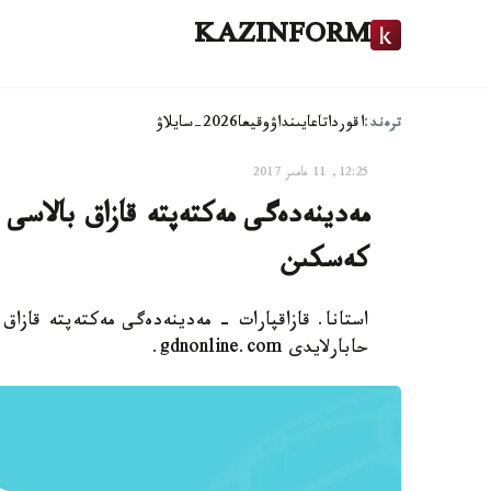
KAZINFORM
ترەند:
اقوردا
تاعايىنداۋ
وقيعا
2026-سايلاۋ
12:25, 11 مامىر 2017
مەدينەدەگى مەكتەپتە قازاق بالاسى ب
كەسكىن
استانا. قازاقپارات - مەدينەدەگى مەكتەپتە قازاق
حابارلايدى gdnonline.com.