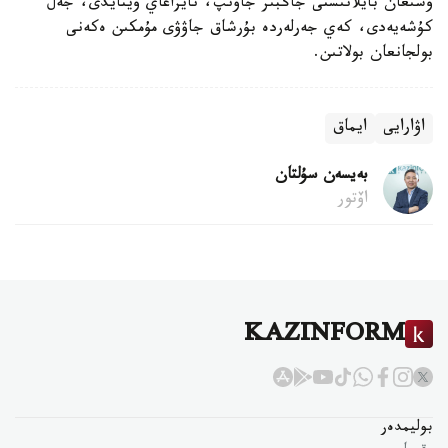
وسىعان بايلانىستى جاڭبىر جاۋىپ، نايزاعاي وينايدى، جەل
كۇشەيەدى، كەي جەرلەردە بۇرشاق جاۋۋى مۇمكىن ەكەنى
بولجانعان بولاتىن.
اۋارايى
ايماق
بەيسەن سۇلتان
اۆتور
KAZINFORM
بوليمدەر