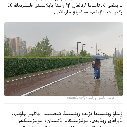
-جىلعى 6-تامىزعا ارنالعان اۋا رايىنا بايلانىستى ەلىمىزدىڭ 16
وڭىرىندە داۋىلدى ەسكەرتۋ جاريالادى.
فوتو: ەلميرا ورالبايەۆا/kazinform
ۇلىتاۋ وبلىسىندا تۇندە وبلىستىڭ شىعىسىندا جاڭبىر جاۋىپ،
نايزاعاي وينايدى. سولتۇستىك- باتىستان، سولتۇستىكتەن