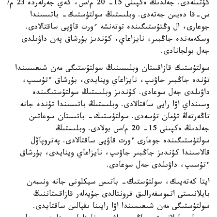
كۇتىلەدى. جەلدىڭ ەكپىنى 15- 20 م/س، كەي جەرلەردە 23 م/
س-قا دەيىن جەتەدى. وبلىستىڭ سولتۇستىك- باتىسىندا
جوعارى، ال وڭتۇستىگىندە توتەنشە ءورت قاۋپى ساقتالادى.
وسكەمەندە جاڭبىر، نايزاعاي، كۇندىز بۇرشاق پەن داۋىلدى
جەل بولجانادى.
سولتۇستىك قازاقستان وبلىسىنىڭ سولتۇستىگى مەن شىعىسىندا
تۇندە جاڭبىر جاۋىپ، نايزاعاي وينايدى، بۇرشاق ءتۇسىپ،
داۋىلدى جەل سوعادى. كۇندىز وبلىستىڭ سولتۇستىگىندە
وسىنداي اۋا رايى ساقتالادى. وبلىستىڭ باتىسىندا تۇندە جانە
تاڭەرتەڭ تۇمان تۇسەدى. سولتۇستىك- باتىستان سوعاتىن
جەلدىڭ ەكپىنى 15- 20 م/س بولادى. وبلىستىڭ
سولتۇستىگىندە جوعارى ءورت قاۋپى ساقتالادى. پەتروپاۆل
قالاسىندا كۇندىز جاڭبىر جاۋىپ، نايزاعاي وينايدى، بۇرشاق
ءتۇسىپ، داۋىلدى جەل سوعادى.
ايتا كەتەيىك، سولتۇستىك- باتىس سيكلونى جانە ونىمەن
بايلانىستى اتموسفەرالىق فرونتالدى جۇيەلەر قازاقستاننىڭ
سولتۇستىگى مەن شىعىسىندا اۋا رايىنا ىقپالىن ساقتايدى.