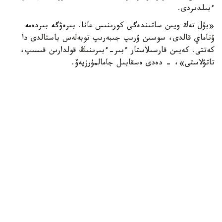
ءبىلدىردى.
«بۇل تەك ويىن ساتىندەگى كورىنىس عانا. بىرەۋگە بىردەمە
ۇناماي قالدى، سوسىن ۇرىپ جىبەرىپ توبەلەس باستالدى دا
كەتتى. كەيىن قارسىلاستار ءبىر-ءبىرىنىڭ قولدارىن قىسىپ،
تاتۋلاستى»، - دەدى ەسقابىل جامالمۇرزيەۆ.