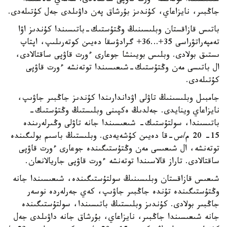
شىعىسىندا توتەنشە ءورت قاۋپى ساقتالادى. سەمەي قالاسىندا
جاڭبىر، نايزاعاي، كۇندىز بۇرشاق پەن داۋىلدى جەل كۇتىلەدى.
باتىس قازاقستان وبلىسىنىڭ وڭتۇستىك-باتىسىندا كۇندىز اۋا
تەمپەراتۋراسى 35+…36+ گرادۋسقا دەيىن كوتەرىلىپ، اپتاپ
ىستىق بولادى. وبلىس بويىنشا جوعارى ءورت قاۋپى ساقتالادى،
ال باتىسى مەن وڭتۇستىك-شىعىسىندا توتەنشە ءورت قاۋپى
كۇتىلەدى.
جامبىل وبلىسىنىڭ تاۋلى اۋداندارىندا كۇندىز جاڭبىر جاۋىپ،
نايزاعاي وينايدى. جەلدىڭ ەكپىنى وبلىستىڭ وڭتۇستىك-
باتىسىندا، سولتۇستىك- شىعىسىندا جانە تاۋلى وڭىرلەرىندە
15- 20 م/س-قا دەيىن كۇشەيەدى. وبلىستىڭ باسىم بولىگىندە
توتەنشە، ال شىعىسى مەن وڭتۇستىگىندە جوعارى ءورت قاۋپى
ساقتالادى. تاراز قالاسىندا توتەنشە ءورت قاۋپى جاريالانعان.
شىعىس قازاقستان وبلىسىنىڭ سولتۇستىگىندە، شىعىسىندا جانە
وڭتۇستىگىندە تۇندە جاڭبىر جاۋىپ، كەي جەرلەردە نوسەر
جاڭبىر بولادى. كۇندىز وبلىستىڭ باتىسىندا، سولتۇستىگىندە
جانە شىعىسىندا جاڭبىر، نايزاعاي، بۇرشاق جانە داۋىلدى جەل