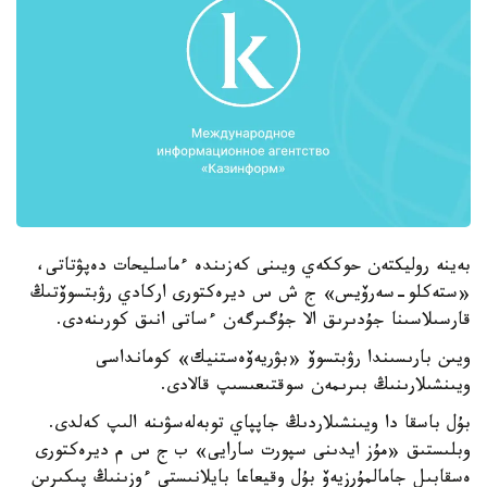
بەينە روليكتەن حوككەي ويىنى كەزىندە ءماسليحات دەپۋتاتى،
«ستەكلو-سەرۆيس» ج ش س ديرەكتورى اركادي رۋبتسوۆتىڭ
قارسىلاسىنا جۇدىرىق الا جۇگىرگەن ءساتى انىق كورىنەدى.
ويىن بارىسىندا رۋبتسوۆ «بۋريەۆەستنيك» كومانداسى
ويىنشىلارىنىڭ بىرىمەن سوقتىعىسىپ قالادى.
بۇل باسقا دا ويىنشىلاردىڭ جاپپاي توبەلەسۋىنە الىپ كەلدى.
وبلىستىق «مۇز ايدىنى سپورت سارايى» ب ج س م ديرەكتورى
ەسقابىل جامالمۇرزيەۆ بۇل وقيعاعا بايلانىستى ءوزىنىڭ پىكىرىن