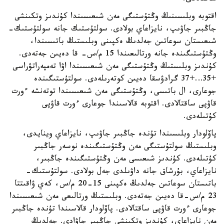
اقتوبە وبلىسىنىڭ وڭتۇستىگى مەن شىعىسىندا كۇندىز وتكىنشى
جاڭبىر جاۋىپ، نايزاعاي بولادى. سولتۇستىك جانە سولتۇستىك-
شىعىستان سوعاتىن جەلدىڭ ەكپىنى وبلىستىڭ باتىسىندا،
وڭتۇستىگىندە جانە ورتالىعىندا 15 م/س- قا دەيىن جەتەدى.
كۇندىز وبلىستىڭ وڭتۇستىگى مەن شىعىسىندا اۋا تەمپەراتۋراسى
+35…+37 گرادۋسقا دەيىن كوتەرىلەدى. سولتۇستىگىندە
جوعارى، ال باتىسى، وڭتۇستىگى مەن شىعىسىندا توتەنشە ءورت
قاۋپى ساقتالادى. اقتوبە قالاسىندا جوعارى ءورت قاۋپى
كۇتىلەدى.
پاۆلودار وبلىسىندا تۇندە جاڭبىر جاۋىپ، نايزاعاي وينايدى،
وبلىستىڭ سولتۇستىگى مەن وڭتۇستىگىندە نوسەر جاڭبىر
كۇتىلەدى. كۇندىز شىعىسى مەن وڭتۇستىگىندە جاڭبىر،
نايزاعاي، بۇرشاق جانە داۋىلدى جەل بولادى. سولتۇستىك-
باتىستان سوعاتىن جەلدىڭ ەكپىنى 15-20 م/س، كەي ۋاقىتتا
23 م/س-قا دەيىن جەتەدى. وبلىستىڭ ورتالىعى مەن شىعىسىندا
جوعارى ءورت قاۋپى ساقتالادى. پاۆلودار قالاسىندا تۇندە جاڭبىر
مەن نايزاعاي، كۇندىز وتكىنشى جاڭبىر جاۋادى. جەلدىڭ