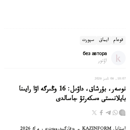
قوعام
ايماق
سپورت
без автора
اۆتور
10:07, 06 تامىز 2026
نوسەر، بۇرشاق، داۋىل: 16 وڭىرگە اۋا رايىنا
بايلانىستى ەسكەرتۋ جاسالدى
استانا. KAZINFORM - «قازگيدرومەت» ر م ك 2026