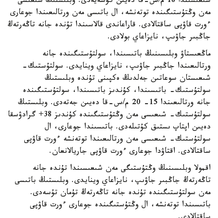
شىعىسىندا 18 م/س-قا دەيىن كۇشەيەدى. وبلىستىڭ شىعىسى
مەن وڭتۇستىگىندە توتەنشە، ال باتىسى مەن ورتالىعىندا جوعارى
ءورت قاۋپى ساقتالادى. قاراعاندى قالاسىندا تۇندە جانە تاڭەرتەڭ
جاڭبىر جاۋىپ، نايزاعاي بولادى.
ماڭعىستاۋ وبلىسىنىڭ باتىسىندا، سولتۇستىگىندە جانە
ورتالىعىندا جاڭبىر جاۋىپ، نايزاعاي وينايدى. سولتۇستىك-
شىعىستان سوعاتىن جەلدىڭ ەكپىنى تۇندە وبلىستىڭ
سولتۇستىك- باتىسىندا، كۇندىز باتىسىندا، سولتۇستىگىندە
جانە ورتالىعىندا 15- 20 م/س-قا دەيىن جەتەدى. وبلىستىڭ
سولتۇستىك- شىعىسى مەن وڭتۇستىگىندە كۇندىز 38+ گرادۋسقا
دەيىن اپتاپ ىستىق كۇتىلەدى. باتىسىندا جوعارى، ال
سولتۇستىك- شىعىسى مەن ورتالىعىندا توتەنشە ءورت قاۋپى
ساقتالادى. اقتاۋدا جوعارى ءورت قاۋپى جاريالانعان.
اقمولا وبلىسىنىڭ وڭتۇستىگى مەن شىعىسىندا تۇندە جانە
تاڭەرتەڭ جاڭبىر جاۋىپ، نايزاعاي وينايدى. وبلىستىڭ باتىسى
مەن سولتۇستىگىندە تۇندە جانە تاڭەرتەڭ تۇمان تۇسەدى.
باتىسىندا توتەنشە، ال وڭتۇستىگىندە جوعارى ءورت قاۋپى
ساقتالادى.