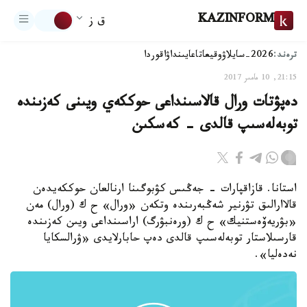
KAZINFORM
ق ز
ترەند:
2026-سايلاۋ
وقيعا
تاعايىنداۋ
اقوردا
21:15, 10 مامىر 2017
دەپۋتات ورال قالاسىنداعى حوككەي ويىنى كەزىندە
توبەلەسىپ قالدى - كەسكىن
استانا. قازاقپارات - جەڭىس كۋبوگىنا ارنالعان حوككەيدەن
قالاارالىق تۋرنير شەڭبەرىندە وتكەن «ورال» ح ك (ورال) مەن
«بۋريەۆەستنيك» ح ك (ورەنبۋرگ) اراسىنداعى ويىن كەزىندە
قارسىلاستار توبەلەسىپ قالدى دەپ حابارلايدى «ۋرالسكايا
نەدەليا».