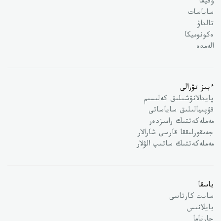
وقيعا
ساياسات
تالداۋ
ەكونوميكا
الەمدە
ءبىز تۋرالى
پايدالانۋشىلىق كەلىسىم
قۇپىيالىلىق ساياساتى
مەملەكەتتىك رامىزدەر
جەمقورلىققا قارسى شارالار
مەملەكەتتىك ساتىپ الۋلار
باسقا
سايت كارتاسى
بايلانىس
جارناما