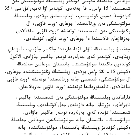
سوعاتىن جەلدىڭ ەكپىنى كۇندىز وبلىستىڭ سولتۇستىگى مەن
شىعىسىندا 15 م/س- قا جەتەدى. كۇندىز اۋا تەمپەراتۋراسى +35
گرادۋسقا دەيىن كوتەرىلىپ، اپتاپ ىستىق بولادى. وبلىستىڭ
سولتۇستىگى مەن ورتالىعىندا جوعارى ءورت قاۋپى، ال
وڭتۇستىگى مەن شىعىسىندا توتەنشە ءورت قاۋپى ساقتالادى.
جەزقازعان قالاسىندا دا جوعارى ءورت قاۋپى كۇتىلەدى.
جەتىسۋ وبلىسىنىڭ تاۋلى اۋداندارىندا جاڭبىر جاۋىپ، نايزاعاي
وينايدى، كۇندىز كەي جەرلەردە نوسەر جاڭبىر جاۋادى. الاكول
كولدەرى ماڭىندا سولتۇستىك- باتىستان سوعاتىن جەلدىڭ
ەكپىنى 15- 20 م/س بولادى. وبلىستىڭ وڭتۇستىگىندە جوعارى،
ال سولتۇستىگى، شىعىسى جانە ورتالىعىندا توتەنشە ءورت قاۋپى
ساقتالادى. تالدىقورعاندا توتەنشە ءورت قاۋپى جاريالانعان.
قاراعاندى وبلىسىنىڭ سولتۇستىگى مەن شىعىسىندا جاڭبىر،
نايزاعاي، بۇرشاق جانە داۋىلدى جەل كۇتىلەدى. وبلىستىڭ
شىعىسىندا تۇندە كەي جەرلەردە نوسەر جاڭبىر جاۋادى.
سولتۇستىك- باتىستان جانە سولتۇستىكتەن سوعاتىن جەلدىڭ
ەكپىنى كۇندىز وبلىستىڭ باتىسىندا، سولتۇستىگىندە جانە