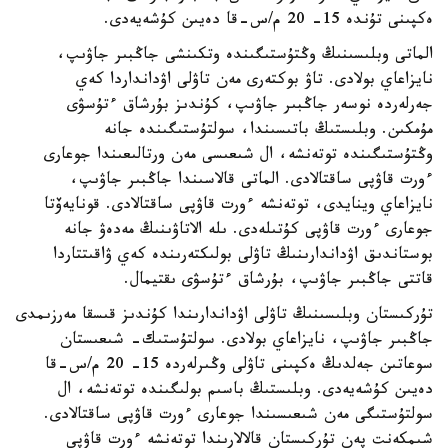
ەكپىنى تۇندە 15- 20 م/س-قا دەيىن كۇشەيەدى.
الماتى وبلىسىنىڭ وڭتۇستىگىندە وتكىنشى جاڭبىر جاۋىپ،
نايزاعاي بولادى. تاۋ بوكتەرى مەن تاۋلى اۋدانداردا كەي
جەرلەردە نوسەر جاڭبىر جاۋىپ، كۇندىز بۇرشاق ءتۇسۋى
مۇمكىن. وبلىستىڭ باتىسىندا، سولتۇستىگىندە جانە
وڭتۇستىگىندە توتەنشە، ال شىعىسى مەن ورتالىعىندا جوعارى
ءورت قاۋپى ساقتالادى. الماتى قالاسىندا جاڭبىر جاۋىپ،
نايزاعاي وينايدى، توتەنشە ءورت قاۋپى ساقتالادى. قونايەۆتا
جوعارى ءورت قاۋپى كۇتىلەدى. ىلە الاتاۋىنىڭ مەدەۋ جانە
بوستاندىق اۋداندارىنىڭ تاۋلى بولىكتەرىندە كەي ۋاقىتتاردا
قاتتى جاڭبىر جاۋىپ، بۇرشاق ءتۇسۋى ىقتيمال.
تۇركىستان وبلىسىنىڭ تاۋلى اۋداندارىندا كۇندىز قىسقا مەرزىمدى
جاڭبىر جاۋىپ، نايزاعاي بولادى. سولتۇستىك- شىعىستان
سوعاتىن جەلدىڭ ەكپىنى تاۋلى وڭىرلەردە 15- 20 م/س-قا
دەيىن كۇشەيەدى. وبلىستىڭ باسىم بولىگىندە توتەنشە، ال
سولتۇستىگى مەن شىعىسىندا جوعارى ءورت قاۋپى ساقتالادى.
شىمكەنت پەن تۇركىستان قالالارىندا توتەنشە ءورت قاۋپى