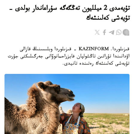
تۇيەمدى 2 ميلليون تەڭگەگە سۇراعاندار بولدى -
تۇيەشى كەلىنشەك
قىزىلوردا. KAZINFORM - قىزىلوردا وبلىسىنىڭ قازالى
اۋدانىندا تۇراتىن تاڭشولپان فايزراحمانوۆانى جەرگىلىكتى جۇرت
تۇيەشى كەلىنشەك رەتىندە تانيدى.