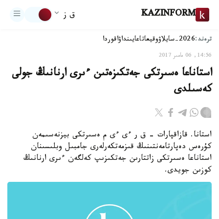
KAZINFORM
ق ز
ترەند:
2026-سايلاۋ
وقيعا
تاعايىنداۋ
اقوردا
14:56, 06 مامىر 2017
استاناعا ەسىرتكى جەتكىزەتىن ءىرى ارنانىڭ جولى
كەسىلدى
استانا. قازاقپارات - ق ر ءى ءى م ەسىرتكى بيزنەسىمەن
كۇرەس دەپارتامەنتىنىڭ قىزمەتكەرلەرى جامبىل وبلىسىنان
استاناعا ەسىرتكى زاتتارىن جەتكىزىپ كەلگەن ءىرى ارنانىڭ
كوزىن جويدى.