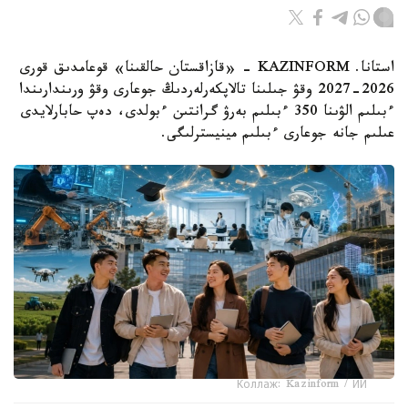
استانا. KAZINFORM - «قازاقستان حالقىنا» قوعامدىق قورى
2026-2027 وقۋ جىلىنا تالاپكەرلەردىڭ جوعارى وقۋ ورىندارىندا
ءبىلىم الۋىنا 350 ءبىلىم بەرۋ گرانتىن ءبولدى، دەپ حابارلايدى
عىلىم جانە جوعارى ءبىلىم مينيسترلىگى.
Коллаж: Kazinform / ИИ