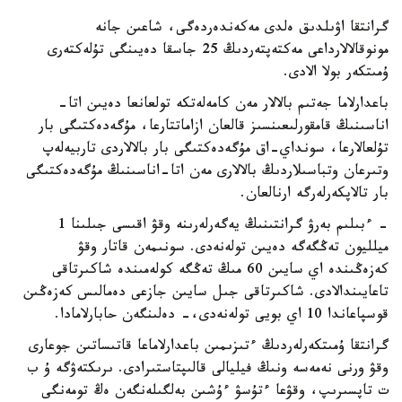
گرانتقا اۋىلدىق ەلدى مەكەندەردەگى، شاعىن جانە
مونوقالالارداعى مەكتەپتەردىڭ 25 جاسقا دەيىنگى تۇلەكتەرى
ۇمىتكەر بولا الادى.
باعدارلاما جەتىم بالالار مەن كامەلەتكە تولعانعا دەيىن اتا-
اناسىنىڭ قامقورلىعىنسىز قالعان ازاماتتارعا، مۇگەدەكتىگى بار
تۇلعالارعا، سونداي-اق مۇگەدەكتىگى بار بالالاردى تاربيەلەپ
وتىرعان وتباسىلاردىڭ بالالارى مەن اتا-اناسىنىڭ مۇگەدەكتىگى
بار تالاپكەرلەرگە ارنالعان.
- ءبىلىم بەرۋ گرانتىنىڭ يەگەرلەرىنە وقۋ اقىسى جىلىنا 1
ميلليون تەڭگەگە دەيىن تولەنەدى. سونىمەن قاتار وقۋ
كەزەڭىندە اي سايىن 60 مىڭ تەڭگە كولەمىندە شاكىرتاقى
تاعايىندالادى. شاكىرتاقى جىل سايىن جازعى دەمالىس كەزەڭىن
قوسپاعاندا 10 اي بويى تولەنەدى،- دەلىنگەن حابارلامادا.
گرانتقا ۇمىتكەرلەردىڭ ءتىزىمىن باعدارلاماعا قاتىساتىن جوعارى
وقۋ ورنى نەمەسە ونىڭ فيليالى قالىپتاستىرادى. ىرىكتەۋگە ۇ ب
ت تاپسىرىپ، وقۋعا ءتۇسۋ ءۇشىن بەلگىلەنگەن ەڭ تومەنگى