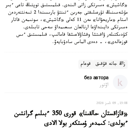
«گاشيش» ەسىرتكى زاتى الىندى. قىلمىستىق توپتىڭ تاعى ءبىر
مۇشەسىنىڭ تۇرعىلىقتى جەرىن ءتىنتۋ بارىسىندا 2 تسەنتنەردەن
استام «ماريحۋانا» مەن 11 كەلى «گاشيش»، سونىمەن قاتار
ەسىرتكى دايىنداۋعا ارنالعان سىعىمداۋ سەحى تابىلدى.
كۇدىكتىلەر ۋاقىتشا وقشاۋلاعىشقا قامالىپ، قىلمىستىق ءىس
قوزعالدى»، - دەدى الماس سادۋبايەۆ.
زاڭ جانە قۇقىق
قوعام
без автора
اۆتور
15:08, 09 تامىز 2026
«قازاقستان حالقىنا» قورى 350 ءبىلىم گرانتىن
ءبولدى: كىمدەر ۇمىتكەر بولا الادى