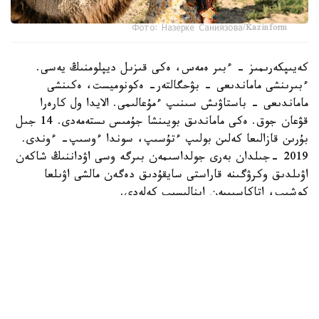
Фото: Назерке Саниязова/Kazinform
كەيىپكەرىمىز - ءبىر ەمەس، ەكى قىزىل ديپلومنىڭ يەسى.
ءبىرىنشى ماماندىعى - بۋحگالتەر- ەكونوميست، ەكىنشى
ماماندىعى - باستاۋىش سىنىپ ءمۇعالىمى. الايدا ول كارەرا
قۋعان جوق. ەكى ماماندىق بويىنشا جۇمىس ىستەمەدى. 14 جىل
بۇرىن قازالىعا كەلىن بولىپ ءتۇسىپ، سوندا ءوسىپ- ءوندى.
2019 -جىلدان بەرى جولداسىمەن بىرگە وسى اۋداننىڭ شاكەن
اۋىلدىق وكرۋگىنە قاراستى سايقۇدىق دەگەن مالشى اۋىلعا
كوشىپ، اتاكاسىپپەن اينالىسىپ كەلەدى.
- اۋەلگى كەزدە ءشوپ شاۋىپ، ونى ساتىپ كۇنەلتتىك. كەيىن
جەر الىپ، قوي، سيىر، جىلقى باسىن كوبەيتتىك. تۇيە
شارۋاشىلىعىنا دەن قويعالى بەس جىلعا جۋىقتادى. كاسىبىمىز
ەكى باس تۇيە ساتىپ الۋدان باستالدى. ءوزىم بالا كۇنىمنەن بۇل
تۇلىكتى كورىپ وسكەنمىن، اكەم اسىرادى. سوندىقتان ماعان
تاڭسىق بولعان جوق. 5 جىلدا 50 گە جۋىق تۇيە جيناپپىز، -