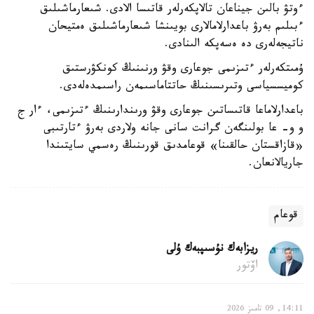
ءوتۋ بالىن جيناعان تالاپكەرلەر قاتىسا الادى. شىعارماشىلىق
ءبىلىم بەرۋ باعدارلامالارى بويىنشا شىعارماشىلىق ەمتيحان
ناتيجەلەرى دە ەسەپكە الىنادى.
ۇمىتكەرلەر ءتىزىمى جوعارى وقۋ ورنىنىڭ كونكۋرستىق
كوميسسياسى وتىرىسىنىڭ حاتتاماسىمەن راسىمدەلەدى.
باعدارلاماعا قاتىساتىن جوعارى وقۋ ورىندارىنىڭ ءتىزىمى، ءار ج
و و- عا بولىنگەن گرانت سانى جانە ولاردى بەرۋ ءتارتىبى
«قازاقستان حالقىنا» قوعامدىق قورىنىڭ رەسمي سايتىندا
جاريالانعان.
قوعام
ريزابەك نۇسىپبەك ۇلى
اۆتور
14:11, 09 تامىز 2026