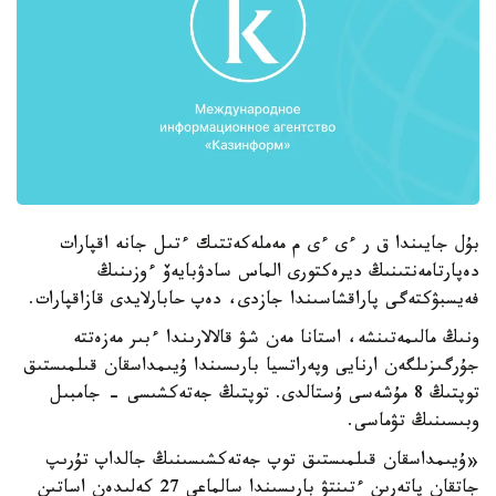
بۇل جايىندا ق ر ءى ءى م مەملەكەتتىك ءتىل جانە اقپارات
دەپارتامەنتىنىڭ ديرەكتورى الماس سادۋبايەۆ ءوزىنىڭ
فەيسبۋكتەگى پاراقشاسىندا جازدى، دەپ حابارلايدى قازاقپارات.
ونىڭ مالىمەتىنشە، استانا مەن شۋ قالالارىندا ءبىر مەزەتتە
جۇرگىزىلگەن ارنايى وپەراتسيا بارىسىندا ۇيىمداسقان قىلمىستىق
توپتىڭ 8 مۇشەسى ۇستالدى. توپتىڭ جەتەكشىسى - جامبىل
وبىسىنىڭ تۋماسى.
«ۇيىمداسقان قىلمىستىق توپ جەتەكشىسىنىڭ جالداپ تۇرىپ
جاتقان پاتەرىن ءتىنتۋ بارىسىندا سالماعى 27 كەلىدەن اساتىن