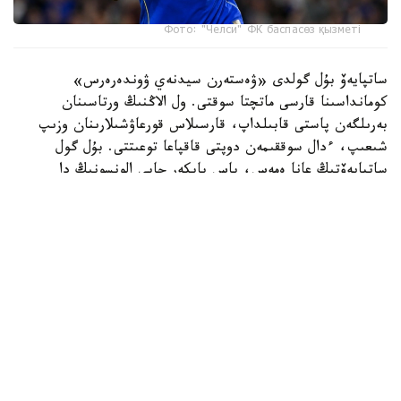
Фото: "Челси" ФК баспасөз қызметі
ساتپايەۆ بۇل گولدى «ۋەستەرن سيدنەي ۋوندەرەرس»
كومانداسىنا قارسى ماتچتا سوقتى. ول الاڭنىڭ ورتاسىنان
بەرىلگەن پاستى قابىلداپ، قارسىلاس قورعاۋشىلارىنان وزىپ
شىعىپ، ءدال سوققىمەن دوپتى قاقپاعا توعىتتى. بۇل گول
ساتپايەۆتىڭ عانا ەمەس، باس باپكەر حابي الونسونىڭ دا
«چەلسي» ساپىنداعى العاشقى دوبى بولاتىن.
ءتۋرنيردىڭ ۇزدىك گولدارى رەيتينگىندە ەكىنشى ورىنعا
«توتتەنحەم» شابۋىلشىسى ماتيس تەلدىڭ «سيدنەي» قاقپاسىنا
ايىپ دوبىنان سوققان گولى جايعاستى.
ءۇشىنشى ورىن ايدان حەمموندتىڭ «چەلسيگە» سوققان گولىنا
بۇيىردى. ءتورتىنشى ورىنعا «چەلسي» جارتىلاي قورعاۋشىسى
داريۋ ەسسۋگۋدىڭ دوبى ەندى. بۇل شابۋىلدىڭ باستالۋىنا
ساتپايەۆ تا قاتىسقان.
بەسىنشى ورىندا ديلان سيكلۋنانىڭ «چەلسيگە» سوققان گولى