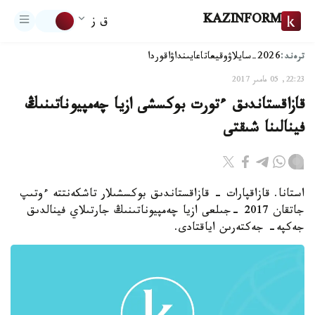
KAZINFORM
ق ز
ترەند:
2026-سايلاۋ
وقيعا
تاعايىنداۋ
اقوردا
22:23, 05 مامىر 2017
قازاقستاندىق ءتورت بوكسشى ازيا چەمپيوناتىنىڭ
فينالىنا شىقتى
استانا. قازاقپارات - قازاقستاندىق بوكسشىلار تاشكەنتتە ءوتىپ
جاتقان 2017 -جىلعى ازيا چەمپيوناتىنىڭ جارتىلاي فينالدىق
جەكپە- جەكتەرىن اياقتادى.