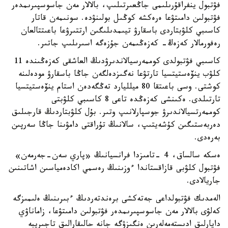
فۋتبول ينفراقۇرىلىمى جاڭعىرتىلىپ، بالالار مەن جاسوسپىرىمدەر
فۋتبولىن دامىتۋعا ەرەكشە كوڭىل بولىنۋدە. سونىمەن قاتار
كاسىبي كلۋبتاردى باسقارۋ تيىمدىلىگىن ارتتىرۋعا باعىتتالعان
رەفورمالار كەزەڭ- كەزەڭىمەن جۇزەگە اسىرىلىپ جاتىر.
كاسىبي فۋتبولدى كوممەرسيالاندىرۋدىڭ العاشقى كەزەڭىندە 11
كلۋب ينۆەستيتسيا تارتۋعا نەگىزدەلگەن جاڭا باسقارۋ مودەلىنە
كوشتى. وسى باعىتقا 80 ميلليارد تەڭگەدەن استام ينۆەستيتسيا
تارتىلدى. ەكىنشى كەزەڭدە تاعى 8 كاسىبي كلۋبتى
كوممەرتسيالاندىرۋ جوسپارلانىپ وتىر. بۇل كلۋبتاردىڭ قارجىلىق
دەربەستىگىن كۇشەيتىپ، سالانىڭ تۇراقتى دامۋىنا جاڭا سەرپىن
بەرەدى.
ەسكە سالساق، 4 -تامىزدا فرانسيانىڭ «پاري سەن-جەرمەن»
فۋتبول كلۋبى قازاقستاندا ءوزىنىڭ رەسمي اكادەمياسىن اشاتىنىن
جاريالادى.
الەمدىك فۋتبولداعى جەتەكشى برەندتەردىڭ ءبىرىنىڭ ەلىمىزگە
كەلۋى بالالار مەن جاسوسپىرىمدەر فۋتبولىن دامىتۋعا، زاماناۋي
دايارلىق ادىستەمەلەرىن ەنگىزۋگە جانە حالىقارالىق تاجىريبە