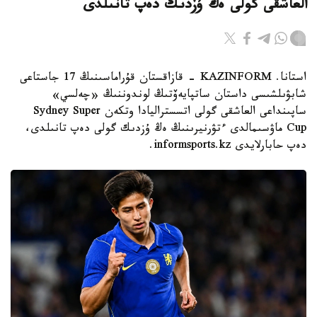
العاشقى گولى ەڭ ۇزدىك دەپ تانىلدى
استانا. KAZINFORM - قازاقستان قۇراماسىنىڭ 17 جاستاعى
شابۋىلشىسى داستان ساتپايەۆتىڭ لوندوننىڭ «چەلسي»
ساپىنداعى العاشقى گولى اتسستراليادا وتكەن Sydney Super
Cup ماۋسىمالدى ءتۋرنيرىنىڭ ەڭ ۇزدىك گولى دەپ تانىلدى،
دەپ حابارلايدى informsports.kz.