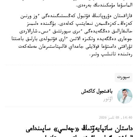
الماسۋعا مۇمكىندىك بەرەدى.
قازاقستان ەۋروپانىڭ فۋتبول كەڭىستىگىندەگى ءوز ورنىن
كەزەڭ-كەزەڭىمەن نىعايتىپ كەلەدى. بۇگىندە ەلىمىز
حالىقارالىق دەڭگەيدەگى ءىرى سپورتتىق ءىس-شارالاردى
جوعارى دەڭگەيدە وتكىزە الاتىن ءارى فۋتبولدى بارلىق باعىتتا
تۇراقتى دامىتۋعا قولايلى جاعداي قالىپتاستىرعان مەملەكەت
رەتىندە تانىلىپ وتىر.
سپورت
باقىتجول كاكەش
اۆتور
14:40, 05 تامىز 2026
داستان ساتپايەۆتىڭ «چەلسي» ساپىنداعى