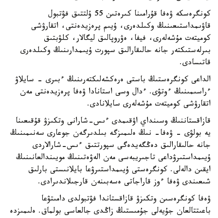
كونگرەسكە ۋەفا قۇرامىنا كىرەتىن 55 ۇلتتىق فۋتبول
قاۋىمداستىعىنىڭ وكىلدەرى، ۇيىم پرەزيدەنتى، اتقارۋشى
كوميتەت مۇشەلەرى، فيفا، ەۋروپالىق ليگالار، كلۋبتىق
بىرلەستىكتەر جانە حالىقارالىق سپورت ۇيىمدارىنىڭ وكىلدەرى
قاتىسادى.
الداعى كونگرەستىڭ باستى ەرەكشەلىكتەرىنىڭ ءبىرى - سايلاۋ
ءراسىمىنىڭ ءوتۋى. ءدال وسى استانادا ۋەفا پرەزيدەنتى مەن
اتقارۋشى كوميتەت مۇشەلەرى سايلانادى.
قازاقستاننىڭ وسىنداي اۋقىمدى ءىس-شارانى وتكىزۋ قۇقىعىنا
يە بولۋى - ۋەفا- نىڭ ەلىمىزگە بىلدىرگەن جوعارى سەنىمىنىڭ
جانە حالىقارالىق دەڭگەيدەگى سپورتتىق ءىس-شارالاردى
ۇيىمداستىرۋداعى تاجىريبەسى مەن الەۋەتىنىڭ مويىندالعانىنىڭ
ايقىن دالەلى. كونگرەستى ۇيىمداستىرۋعا بايلانىستى بارلىق
شىعىندى ۋەفا ءوز قاراجاتى ەسەبىنەن قارجىلاندىرادى.
ۋەفا كونگرەسىن وتكىزۋ قازاقستاندا فۋتبولدى دامىتۋعا
باعىتتالعان جۇيەلى جۇمىستىڭ زاڭدى جالعاسى بولماق. ەلىمىزدە