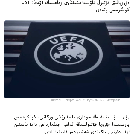
ەۋروپالىق فۋتبول قاۋىمداستىقتارى وداعىنىڭ (ۋەفا) 51-
كونگرەسى وتەدى.
Фото: Спорт және туризм министрлігі
بۇل - ۇيىمنىڭ ەڭ جوعارى باسقارۋشى ورگانى. كونگرەسس
بارىسىندا ەۋروپا فۋتبولىنىڭ الداعى جىلدارداعى دامۋ باعىتىن
ايقىندايتىن ماڭىزدى شەشىمدەر قابىلدانادى.