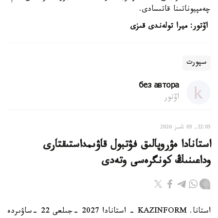
چەمپيوناتىنا قاتىسادى.
اۆتور: ميرا تولەندى قىزى
سپورت
без автора
اۆتور
22:05, 05 تامىز 2026
استانادا ەۋروپالىق فۋتبول قاۋىمداستىقتارى
وداعىنىڭ كونگرەسى وتەدى
استانا. KAZINFORM - استانادا 2027 -جىلعى 22 -ساۋىردە