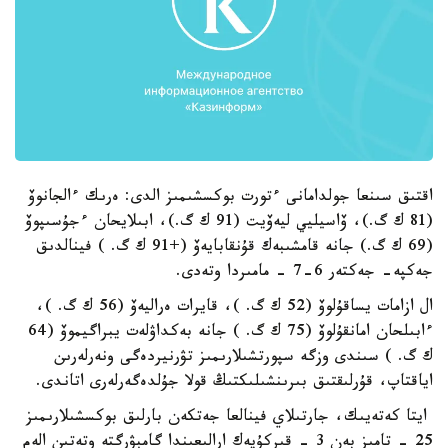
اقتىق سىنعا جولدامانى ءتورت بوكسشىمىز الدى: ەرىك ءالجانوۆ
(81 ك گ.)، ۆاسيليي ليەۆيت (91 ك گ.)، ابىلايحان ءجۇسىپوۆ
(69 ك گ.) جانە قامشىبەك قۇنقابايەۆ (+91 ك گ. ) فينالدىق
جەكپە- جەكتەر 6-7 - مامىردا وتەدى.
ال ازامات يساقۇلوۆ (52 ك گ. )، قايرات ەراليەۆ (56 ك گ. )،
ءابىلحان امانقۇلوۆ (75 ك گ. ) جانە بەكداۋلەت يبراگيموۆ (64
ك گ. ) سىندى وزگە سپورتشىلارىمىز تۋرنيردەگى ونەرلەرىن
اياقتاپ، قۇرلىقتىق بىرىنشىلىكتىڭ قولا جۇلدەگەرلەرى اتاندى.
ايتا كەتەيىك، جارتىلاي فينالعا جەتكەن بارلىق بوكسشىلارىمىز
25 - تامىز بەن 3 - قىركۇيەك ارالىعىندا گامبۋرگتە وتەتىن الەم