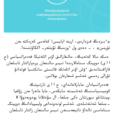
«ءبىزدىڭ قىزداردى، ارينە ايايمىن! كەلەسى كەزەكتە مەن
تۇرمىن» ، - دەدى ول ءوزىنىڭ تۆيتتەر- اككاۋنتىندا.
ەسكە سالا كەتەيىك، حالىقارالىق اۋىر اتلەتيكا فەدەراتسياسى (ح
ا ا ف) دوپينگ سىنامالارىندا تىيىم سالىنعان پرەپاراتتار تابىلعان
قازاقستاندىق ءۇش اۋىر اتلەتكە قاتىستى سانكتسيا قولدانۋ
تۋرالى رەسمي شەشىم شىعارعان بولاتىن.
فەدەراتسيادان حابارلاعانداي، ح ا ا ف تارتىپتىك
كوميسسياسىنىڭ شەشىمىنە سايكەس، مايا مانەزا مەن زۋلفيا
چينشانلو سپورتتان ەكى جىلعا، ال سۆەتلانا پودوبەدوۆا 8
-جىلعا شەتتەتىلدى. شەشىم لوندونداعى وليمپيادانىڭ دوپينگ
سىناماسىن تالداۋ ناتيجەسىنەن تىيىم سالىنعان زاتتار تابىلعان