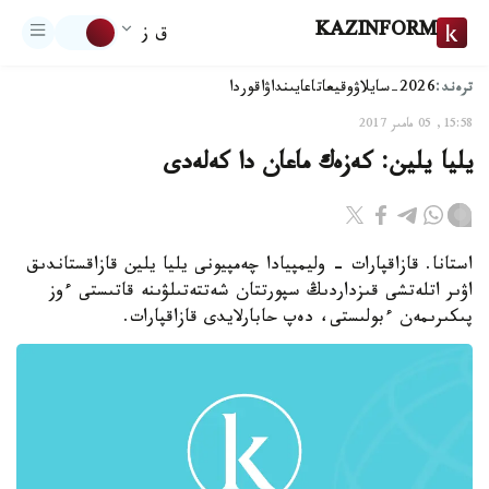
KAZINFORM
ق ز
ترەند:
2026-سايلاۋ
وقيعا
تاعايىنداۋ
اقوردا
15:58, 05 مامىر 2017
يليا يلين: كەزەك ماعان دا كەلەدى
استانا. قازاقپارات - وليمپيادا چەمپيونى يليا يلين قازاقستاندىق
اۋىر اتلەتشى قىزداردىڭ سپورتتان شەتتەتىلۋىنە قاتىستى ءوز
پىكىرىمەن ءبولىستى، دەپ حابارلايدى قازاقپارات.