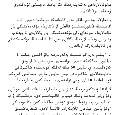
مونوقالالارداعى مەكتەپتەردىڭ 25 جاسقا دەيىنگى تۇلەكتەرى
ۇمىتكەر بولا الادى.
باعدارلاما جەتىم بالالار مەن كامەلەتكە تولعانعا دەيىن اتا-
اناسىنىڭ قامقورلىعىنسىز قالعان ازاماتتارعا، مۇگەدەكتىگى بار
تۇلعالارعا، سونداي-اق مۇگەدەكتىگى بار بالالاردى تاربيەلەپ
وتىرعان وتباسىلاردىڭ بالالارى مەن اتا-اناسىنىڭ مۇگەدەكتىگى
بار تالاپكەرلەرگە ارنالعان.
- ءبىلىم بەرۋ گرانتىنىڭ يەگەرلەرىنە وقۋ اقىسى جىلىنا 1
ميلليون تەڭگەگە دەيىن تولەنەدى. سونىمەن قاتار وقۋ
كەزەڭىندە اي سايىن 60 مىڭ تەڭگە كولەمىندە شاكىرتاقى
تاعايىندالادى. شاكىرتاقى جىل سايىن جازعى دەمالىس كەزەڭىن
قوسپاعاندا 10 اي بويى تولەنەدى،- دەلىنگەن حابارلامادا.
گرانتقا ۇمىتكەرلەردىڭ ءتىزىمىن باعدارلاماعا قاتىساتىن جوعارى
وقۋ ورنى نەمەسە ونىڭ فيليالى قالىپتاستىرادى. ىرىكتەۋگە ۇ ب
ت تاپسىرىپ، وقۋعا ءتۇسۋ ءۇشىن بەلگىلەنگەن ەڭ تومەنگى
ءوتۋ بالىن جيناعان تالاپكەرلەر قاتىسا الادى. شىعارماشىلىق