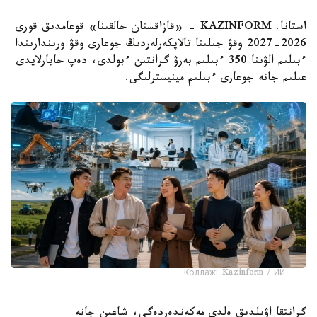
استانا. KAZINFORM - «قازاقستان حالقىنا» قوعامدىق قورى
2026-2027 وقۋ جىلىنا تالاپكەرلەردىڭ جوعارى وقۋ ورىندارىندا
ءبىلىم الۋىنا 350 ءبىلىم بەرۋ گرانتىن ءبولدى، دەپ حابارلايدى
عىلىم جانە جوعارى ءبىلىم مينيسترلىگى.
Коллаж: Kazinform / ИИ
گرانتقا اۋىلدىق ەلدى مەكەندەردەگى، شاعىن جانە