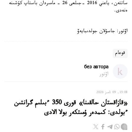
ساتتەن، ياعني 2016 -جىلعى 26 - مامىردان باستاپ كۇشىنە
ەنەدى.
اۆتور: جاسۇلان جولدىبايەۆ
قوعام
без автора
اۆتور
15:08, 09 تامىز 2026
«قازاقستان حالقىنا» قورى 350 ءبىلىم گرانتىن
ءبولدى: كىمدەر ۇمىتكەر بولا الادى