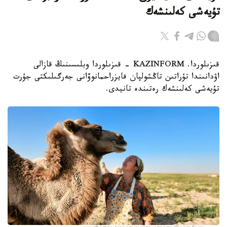
تۇيەشى كەلىنشەك
قىزىلوردا. KAZINFORM - قىزىلوردا وبلىسىنىڭ قازالى
اۋدانىندا تۇراتىن تاڭشولپان فايزراحمانوۆانى جەرگىلىكتى جۇرت
تۇيەشى كەلىنشەك رەتىندە تانيدى.