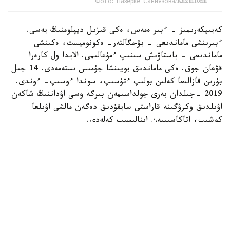
Фото: Назерке Саниязова/Kazinform
كەيىپكەرىمىز - ءبىر ەمەس، ەكى قىزىل ديپلومنىڭ يەسى.
ءبىرىنشى ماماندىعى - بۋحگالتەر- ەكونوميست، ەكىنشى
ماماندىعى - باستاۋىش سىنىپ ءمۇعالىمى. الايدا ول كارەرا
قۋعان جوق. ەكى ماماندىق بويىنشا جۇمىس ىستەمەدى. 14 جىل
بۇرىن قازالىعا كەلىن بولىپ ءتۇسىپ، سوندا ءوسىپ- ءوندى.
2019 -جىلدان بەرى جولداسىمەن بىرگە وسى اۋداننىڭ شاكەن
اۋىلدىق وكرۋگىنە قاراستى سايقۇدىق دەگەن مالشى اۋىلعا
كوشىپ، اتاكاسىپپەن اينالىسىپ كەلەدى.
- اۋەلگى كەزدە ءشوپ شاۋىپ، ونى ساتىپ كۇنەلتتىك. كەيىن
جەر الىپ، قوي، سيىر، جىلقى باسىن كوبەيتتىك. تۇيە
شارۋاشىلىعىنا دەن قويعالى بەس جىلعا جۋىقتادى. كاسىبىمىز
ەكى باس تۇيە ساتىپ الۋدان باستالدى. ءوزىم بالا كۇنىمنەن بۇل
تۇلىكتى كورىپ وسكەنمىن، اكەم اسىرادى. سوندىقتان ماعان
تاڭسىق بولعان جوق. 5 جىلدا 50 گە جۋىق تۇيە جيناپپىز، -
دەدى تاڭشولپان فايزراحمانوۆا.