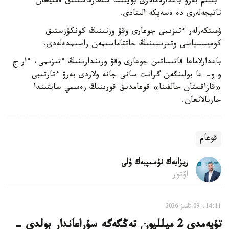
ءبىلىم بەرۋ باعدارلامالارى بويىنشا شىعارماشىلىق ەمتيحان
ناتيجەلەرى دە ەسەپكە الىنادى.
ۇمىتكەرلەر ءتىزىمى جوعارى وقۋ ورنىنىڭ كونكۋرستىق
كوميسسياسى وتىرىسىنىڭ حاتتاماسىمەن راسىمدەلەدى.
باعدارلاماعا قاتىساتىن جوعارى وقۋ ورىندارىنىڭ ءتىزىمى، ءار ج
و و- عا بولىنگەن گرانت سانى جانە ولاردى بەرۋ ءتارتىبى
«قازاقستان حالقىنا» قوعامدىق قورىنىڭ رەسمي سايتىندا
جاريالانعان.
قوعام
ريزابەك نۇسىپبەك ۇلى
اۆتور
14:11, 09 تامىز 2026
تۇيەمدى 2 ميلليون تەڭگەگە سۇراعاندار بولدى -