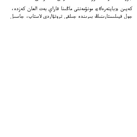
كەيىن «بايتەرەك» مونۋمەنتى ماڭىنا قاراي بەت العان كەزدە،
جول قيىلىستارىنىڭ بىرىندە جىلقى تروتۋاردى لاستاپ، جاسىل
جەلەكتەرگە زاقىم كەلتىرگەن.
وسىلايشا اباتتاندىرۋ سالاسىنداعى زاڭناما تالاپتارى بۇزىلعان.
اتالعان ەكى قۇقىق بۇزۋشىلىق فاكتىسى بويىنشا ەر ادام
اكىمشىلىك جاۋاپتىلىققا تارتىلدى. استانا قالاسىنىڭ پوليتسيا
دەپارتامەنتى قالا تۇرعىندارى مەن قوناقتارىن قازاقستان
رەسپۋبليكاسى زاڭناماسىنىڭ تالاپتارىن ساقتاۋعا،
اينالاسىنداعىلاردىڭ قۇقىقتارىن قۇرمەتتەۋگە جانە جول
قوزعالىسىنىڭ باسقا قاتىسۋشىلارى مەن جاياۋ جۇرگىنشىلەرگە
قولايسىزدىق نەمەسە قاۋىپ توندىرەتىن ارەكەتتەرگە جول
بەرمەۋگە شاقىرادى، - دەپ حابارلادى استانا قالاسىنىڭ پ د
باسپا ءسوز قىزمەتى.
قوعام