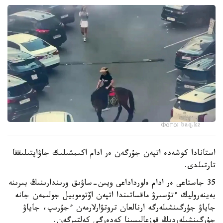
Фото: baq.kz
استانادا كوشەدە اتپەن جۇرگەن ەر ادام اكىمشىلىك جاۋاپتىلىققا
تارتىلدى.
35 جاستاعى ەر ادام ەلورداداعى ويىن-ساۋىق ورىندارىنىڭ بىرىنە
بەينەروليك ءتۇسىرۋ ماقساتىندا اتپەن اۆتوموبيل جولىمەن جانە
جاياۋ جۇرگىنشىلەرگە ارنالعان تروتۋارلارمەن ءجۇرىپ، جاياۋ
جۇرگىنشىلەردىڭ قوزعالىسىنا كەدەرگى كەلتىرگەن.