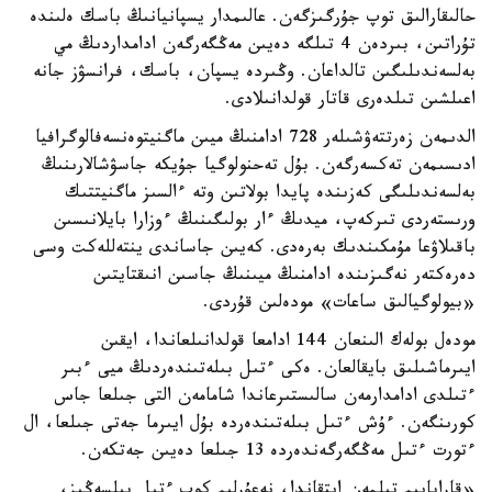
حالىقارالىق توپ جۇرگىزگەن. عالىمدار يسپانيانىڭ باسك ەلىندە
تۇراتىن، بىردەن 4 تىلگە دەيىن مەڭگەرگەن ادامداردىڭ مي
بەلسەندىلىگىن تالداعان. وڭىردە يسپان، باسك، فرانسۋز جانە
اعىلشىن تىلدەرى قاتار قولدانىلادى.
الدىمەن زەرتتەۋشىلەر 728 ادامنىڭ ميىن ماگنيتوەنسەفالوگرافيا
ادىسىمەن تەكسەرگەن. بۇل تەحنولوگيا جۇيكە جاسۋشالارىنىڭ
بەلسەندىلىگى كەزىندە پايدا بولاتىن وتە ءالسىز ماگنيتتىك
ورىستەردى تىركەپ، ميدىڭ ءار بولىگىنىڭ ءوزارا بايلانىسىن
باقىلاۋعا مۇمكىندىك بەرەدى. كەيىن جاساندى ينتەللەكت وسى
دەرەكتەر نەگىزىندە ادامنىڭ ميىنىڭ جاسىن انىقتايتىن
«بيولوگيالىق ساعات» مودەلىن قۇردى.
مودەل بولەك الىنعان 144 ادامعا قولدانىلعاندا، ايقىن
ايىرماشىلىق بايقالعان. ەكى ءتىل بىلەتىندەردىڭ ميى ءبىر
ءتىلدى ادامدارمەن سالىستىرعاندا شامامەن التى جىلعا جاس
كورىنگەن. ءۇش ءتىل بىلەتىندەردە بۇل ايىرما جەتى جىلعا، ال
ءتورت ءتىل مەڭگەرگەندەردە 13 جىلعا دەيىن جەتكەن.
«قاراپايىم تىلمەن ايتقاندا، نەعۇرلىم كوپ ءتىل بىلسەڭىز،