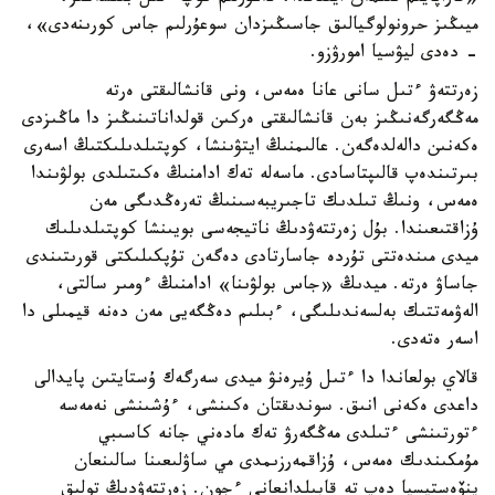
ميىڭىز حرونولوگيالىق جاسىڭىزدان سوعۇرلىم جاس كورىنەدى»،
- دەدى ليۋسيا امورۋزو.
زەرتتەۋ ءتىل سانى عانا ەمەس، ونى قانشالىقتى ەرتە
مەڭگەرگەنىڭىز بەن قانشالىقتى ەركىن قولداناتىنىڭىز دا ماڭىزدى
ەكەنىن دالەلدەگەن. عالىمنىڭ ايتۋىنشا، كوپتىلدىلىكتىڭ اسەرى
بىرتىندەپ قالىپتاسادى. ماسەلە تەك ادامنىڭ ەكىتىلدى بولۋىندا
ەمەس، ونىڭ تىلدىك تاجىريبەسىنىڭ تەرەڭدىگى مەن
ۇزاقتىعىندا. بۇل زەرتتەۋدىڭ ناتيجەسى بويىنشا كوپتىلدىلىك
ميدى مىندەتتى تۇردە جاسارتادى دەگەن تۇپكىلىكتى قورىتىندى
جاساۋ ەرتە. ميدىڭ «جاس بولۋىنا» ادامنىڭ ءومىر سالتى،
الەۋمەتتىك بەلسەندىلىگى، ءبىلىم دەڭگەيى مەن دەنە قيمىلى دا
اسەر ەتەدى.
قالاي بولعاندا دا ءتىل ۇيرەنۋ ميدى سەرگەك ۇستايتىن پايدالى
داعدى ەكەنى انىق. سوندىقتان ەكىنشى، ءۇشىنشى نەمەسە
ءتورتىنشى ءتىلدى مەڭگەرۋ تەك مادەني جانە كاسىبي
مۇمكىندىك ەمەس، ۇزاقمەرزىمدى مي ساۋلىعىنا سالىنعان
ينۆەستيسيا دەپ تە قابىلدانعانى ءجون. زەرتتەۋدىڭ تولىق