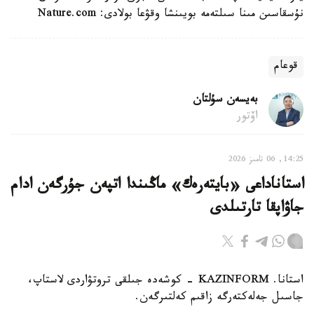
نۇسقاسىن مىنا سىلتەمە بويىنشا وقۋعا بولادى: Nature.com
قوعام
بەيسەن سۇلتان
اۆتور
14:25, 06 تامىز 2026
استاناداعى «بايتەرەك» ماڭىندا اتپەن جۇرگەن ادام
جاۋاپقا تارتىلدى
استانا. KAZINFORM - كوشەدە جىلقى تروتۋاردى لاستاپ،
جاسىل جەلەكتەرگە زاقىم كەلتىرگەن.