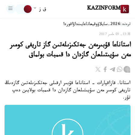
KAZINFORM
ق ز
ترەند:
2026-سايلاۋ
وقيعا
تاعايىنداۋ
اقوردا
13:38, 05 مامىر 2017
استاناعا قۇبىرمەن جەتكىزىلەتىن گاز تاريفى كومىر
مەن سۇيىتىلعان گازدان دا قىمبات بولماق
استانا. قازاقپارات - استاناعا قۇبىر ارقىلى جەتكىزىلەتىن گازدىڭ
تاريفى كومىر مەن سۇيىتىلعان گازدان دا قىمبات بولايىن دەپ
تۇر.