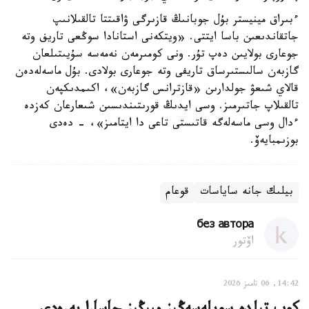
ءبىراق مينيستر بۇل جوبانىڭ قازىرگى ۋاقىتتا تالقىلانىپ
جاتقاندىعىن باسا ايتتى. «ويتكەنى استانادا سوڭعى تاريف وتە
جوعارى بولايىن دەپ تۇر. ونى كومىرمەن نەمەسە سۇيىتىلعان
گازبەن سالىستىرساق تاريفى وتە جوعارى بولادى. بۇل ماسەلەدەن
قالاي شىعۋ جولدارىن «قازترانس گازبەن»، اكىمدىكپەن
تالقىلاپ جاتىرمىز. وسى ايدىڭ قورىتىندىسىن شىعارعان كەزدە
ءدال وسى ماسەلەگە قاتىستى تاعى دا ايتامىز»، - دەدى
بوزىمبايەۆ.
بيلىك جانە ساياسات
قوعام
без автора
اۆتور
14:42, 06 تامىز 2026