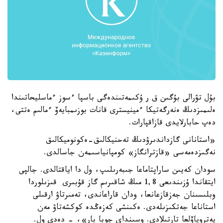
بۇل تۋرالى بۇگىن ق ر ۇكىمەتىندەگى باسپا ءسوز ءماسليحاتىندا
ەلىمىزدىڭ ەنەرگەتيكا ءمينيسترى قانات بوزىمبايەۆ ءمالىم ەتتى،
دەپ حابارلايدى قازاقپارات.
«استانانى گازداندىرۋدىڭ تەحنيكالىق-ەكونوميكالىق
نەگىزدەمەسى «قازترانگاز» كومپانياسىمەن جاسالدى.
سودان كەيىن ساراپتاماعا جىبەرىلىپ، ول دا اياقتالدى. جالپى
ايتقاندا ۇزىندىعى 1,8 مىڭ شاقىرىم گاز قۇبىرى قىزىلوردا
وبلىسىنان جەزقازعانعا، ودان قاراعاندى، تەمىرتاۋ ارقىلى
استاناعا جەتكىزىلەدى. ەكىنشى كەزەڭدە كوكشەتاۋ مەن
پەتروپاۆلعا تارتىلادى. وسىنداي جوبا بار»، - دەدى ول.