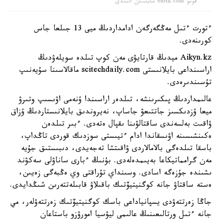
فوتو earth.com سايتىنان الىندى
ءتورت ءتىل مەڭگەرگەن ادامداردىڭ ميى 13 جىلعا جاس
كورىنەدى.
Aikyn.kz ميدىڭ قارتايۋى مەن كوپ تىلدە سويلەۋدىڭ
اراسىنداعى بايلانىستى scitechdaily.com ماقالاسىنا سۇيەنىپ
تۇسىندىرەدى.
عالىمداردىڭ پىكىرىنشە، تىلدەر اراسىندا ۇنەمى اۋىسىپ وتىرۋ
ميعا ۇزدىكسىز جاتتىعۋ جاساپ، نەيروندىق بايلانىستاردىڭ ۇزاق
ۋاقىت بەلسەندى ساقتالۋىنا ىقپال ەتەدى. ءبىر تىلدەن
ەكىنشىسىنە اۋىسقاندا ادام ءتيىستى سوزدىك قوردى تاڭداپ،
باسقا تىلدەگى بالامالاردى ۋاقىتشا تەجەيدى، دىبىستىق جۇيە
مەن گرامماتيكاعا بەيىمدەلەدى. بۇنىڭ ءبارى ساناۋلى سەكۋند
ىشىندە جۇزەگە اسادى. وسىنداي تۇراقتى وي ەڭبەگى زەيىن،
ەستە ساقتاۋ جانە كوگنيتيۆتىك باقىلاۋ قابىلەتتەرىن شىڭدايدى.
جاڭا زەرتتەۋدى يسپانياداعى باسك كوگنيتيۆتىك زەرتتەۋلەر، مي
جانە ءتىل ورتالىعىنىڭ عالىمى ليۋسيا امورۋزو باستاعان