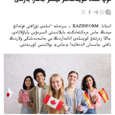
كوپ تىلدە سويلەسەڭىز ميىڭىز جاسارا بەرەدى
استانا. KAZINFORM - بىرنەشە ءتىلدى تۇراقتى قولدانۋ
ميدىڭ جاس ەرەكشەلىگىنە بايلانىستى السىرەۋىن باياۋلاتادى.
جاڭا زەرتتەۋ كوپتىلدى ادامداردىڭ مي بەلسەندىلىگى ولاردىڭ
ناقتى جاسىنان الدەقايدا «جاس» بولاتىنىن كورسەتتى.