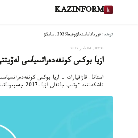
KAZINFORM
ترەند:
اقوردا
تاعايىنداۋ
وقيعا
2026-سايلاۋ
09:33, 04 مامىر 2017
ازيا بوكس كونفەدەراتسياسى لەۆيت
تاشكەنتتە ءوتىپ جاتقان ازيا-2017 چەمپيوناتىنداعى ايقاستاردىڭ ءبىرىنىڭ ناتيجەسى قاتە جاريالاندى.