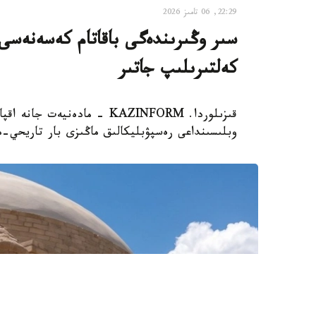
22:29, 06 تامىز 2026
سىر وڭىرىندەگى باقاتام كەسەنەسى م
كەلتىرىلىپ جاتىر
قىزىلوردا. KAZINFORM - مادە
وبلىسىنداعى رەسپۋبليكالىق ماڭىزى بار تاريحي-