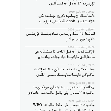
تۋرنيردە 17 مەدال جەڭىپ الدى
09:55, 05 تامىز 2026
داستاننىڭ «چەلسيدەگى» مۇمكىندىگى:
قازاقستاندىق تالانتتىڭ باستى قارۋى نە
22:04, 04 تامىز 2026
الماتىدا 45 مىڭ ورىندىق ستاديوننىڭ قۇرىلىسى
قالاي ءجۇرىپ جاتىر
10:08, 04 تامىز 2026
قازاقستاندىق جەڭىل اتلەت تاجىكستانداعى
حالىقارالىق مارافوندا قولا جۇلدە يەلەندى
09:55, 04 تامىز 2026
چەلسيدەگى باسەكە: داستان ساتبايەۆتىڭ
نەگىزگى قارسىلاستارىنىڭ ەسىمى اتالدى
18:30, 03 تامىز 2026
«كانەلو الدە شيراز... شايناماي جۇتامىن»:
جانىبەك ءالىمحان ۇلى باتىل مالىمدەمە جاسادى
12:54, 03 تامىز 2026
جانىبەك ءالىمحان ۇلى جاڭا سالماقتا WBO