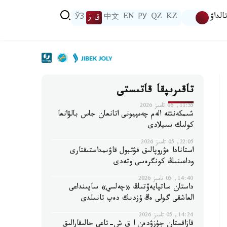
الداۋ
KZ
QZ
РУ
EN
中文
ق ز
ЎЗ
تاقىرىپقا قاتىستى
11:55, 06 تامىز 2026
شىمكەنتتە الەم چەمپيونى اتانعان جاس بالۋانعا
كولىك سىيلادى
22:05, 05 تامىز 2026
استانادا ەۋروپالىق فۋتبول قاۋىمداستىقتارى
وداعىنىڭ كونگرەسى وتەدى
14:40, 05 تامىز 2026
داستان ساتپايەۆتىڭ «چەلسي» ساپىنداعى
العاشقى گولى ەڭ ۇزدىك دەپ تانىلدى
14:24, 05 تامىز 2026
قازاقستان جۇزۋدەن ا ق ش-تاعى حالىقارالىق