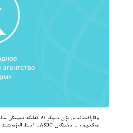
«قازاقستاندىق يۆان دىچكو 91
جەڭدى»، - دەلىنگەن ASBC- ءدىڭ الەۋمەتتىك جەلىدەگى جازباسىندا.