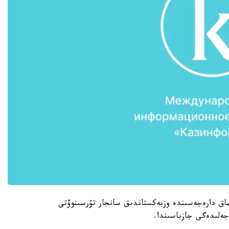
 كەلىگە دەيىنگى سالماق دارەجەسىندە وزبەكستاندىق سانجار تۇرسىنوۆتى