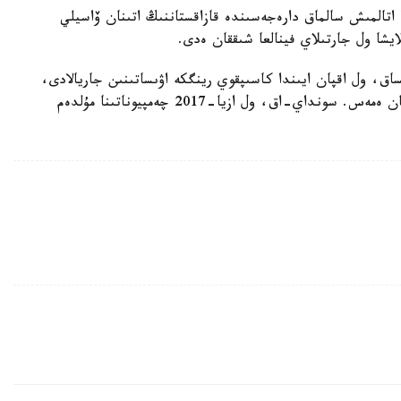
ىندا ازيا-2017 چەمپيوناتىندا اتالمىش سالماق دارەجەسىندە قازاقستاننىڭ اتىنان ۆاسيلي
شا ول جارتىلاي فينالعا شىققان ەدى.
اق، ول اقپان ايىندا كاسىپقوي رينگكە اۋىساتىنىن جاريالادى،
الايدا ءالى كۇنگە دەيىن پروفي-رينگتە جۇدىرىقتاسقان ەمەس. سونداي-اق، ول ازيا-2017 چەمپيوناتىنا مۇلدەم