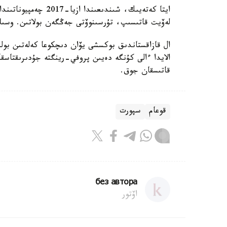
ايتا كەتەيىك، شىندىع
لەۆيت قاتىسىپ، تۇرسىنوۆتى جەڭگەن بولاتىن. وسىلاي
ال قازاقستاندىق بوكسشى يۆان دىچكوعا كەلەتىن بولس
قاتىسقان جوق.
قوعام
سپورت
без автора
اۆتور