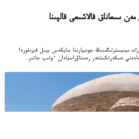
ەن سىعاناق قالاشىعى قالپىنا
نيەت جانە اقپارات مينيسترلىگىنىڭ جوسپارىنا سايكەس بيىل قىزىلوردا
مادەني ەسكەرتكىشتەر رەستاۆراسيادان ءوتىپ جاتىر.