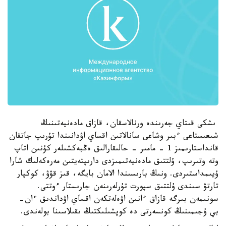
ىشكى قىتاي جەرىندە ورنالاسقان، قازاق مادەنيەتىنىڭ
شىعىستاعى ءبىر وشاعى سانالاتىن اقساي اۋدانىندا تۇرىپ جاتقان
قانداستارىمىز 1 - مامىر - حالىقارالىق ەڭبەكشىلەر كۇنىن اتاپ
وتە وتىرىپ، ۇلتتىق مادەنيەتىمىزدى دارىپتەيتىن مەرەكەلىك شارا
ۇيىمداستىردى. ونىڭ بارىسىندا الامان بايگە، قىز قۋۋ، كوكپار
تارتۋ سىندى ۇلتتىق سپورت تۇرلەرىنەن جارىستار ءوتتى.
سونىمەن بىرگە قازاق ءانىن اۋەلەتكەن اقساي اۋداندىق ءان-
بي ۇجىمىنىڭ كونسەرتى دە كوپشىلىكتىڭ ىقىلاسىنا بولەندى.