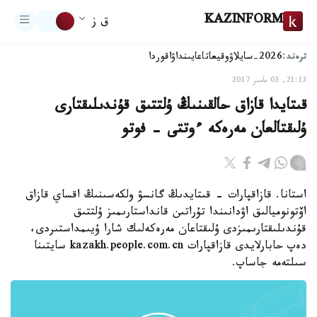
KAZINFORM
ق ز
ترەند:
2026-سايلاۋ
وقيعا
تاعايىنداۋ
اقوردا
21:13, 03 مامىر 2017
قىتايدا قازاق حالقىنىڭ ۇلتتىق قۇندىلىقتارى
ۇلىقتالعان مەرەكە ءوتتى - فوتو
استانا. قازاقپارات - قىتايدىڭ گانسۋ ولكەسىنىڭ اقساي قازاق
اۆتونوميالىق اۋدانىندا تۇراتىن قانداستارىمىز ۇلتتىق
قۇندىلىقتارىمىزدى ۇلىقتاعان مەرەكەلىك شارا ۇيىمداستىردى،
دەپ حابارلايدى قازاقپارات kazakh.people.com.cn سايتىنا
سىلتەمە جاساپ.