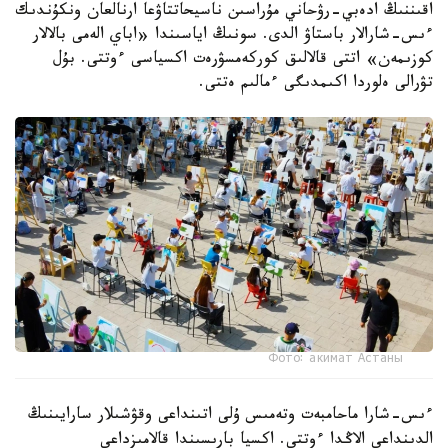
اقىننىڭ ادەبي-رۋحاني مۇراسىن ناسيحاتتاۋعا ارنالعان ونكۇندىك
ءىس-شارالار باستاۋ الدى. سونىڭ اياسىندا «اباي الەمى بالالار
كوزىمەن» اتتى قالالىق كوركەمسۋرەت اكسياسى ءوتتى. بۇل
تۋرالى ەلوردا اكىمدىگى ءمالىم ەتتى.
Фото: акимат Астаны
ءىس-شارا ماحامبەت وتەمىس ۇلى اتىنداعى وقۋشىلار سارايىنىڭ
الدىنداعى الاڭدا ءوتتى. اكسيا بارىسىندا قالامىزداعى