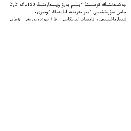
جەكەمەنشىك قوسىمشا ءبىلىم بەرۋ ۇيىمدارىنىڭ 150-گە تارتا
جاس سۋرەتشىسى ءبىر مەزەتتە ابايدىڭ ءومىرى،
شىعارماشىلىعى، تابيعات ليريكاسى، قارا سوزدەرى مەن رۋحاني
مۇراسىنان شابىت الىپ، قيالدارىن شىڭدادى. بالالار ءوز
تۋىندىلارى ارقىلى اباي الەمىن شىعارماشىلىق تۇرعىدان
بەينەلەپ، ونىڭ ۇلت رۋحانياتىنداعى ورنى مەن تاعىلىمىن سۋرەت
ونەرى ارقىلى جەتكىزە ءبىلدى.