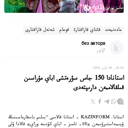
مادەنيەت
قئتاي قازاقتارئ
قوعام
شەتەل قازاقتارى
без автора
اۆتور
18:10, 06 تامىز 2026
استانادا 150 جاس سۋرەتشى اباي مۇراسىن
قىلقالاممەن دارىپتەدى
استانا. KAZINFORM - استانا قالاسى ءبىلىم باسقارماسىنىڭ
ۇيىمداستىرۋىمەن «10- تامىز - اباي كۇنىنە وراي» قالادا ۇلى