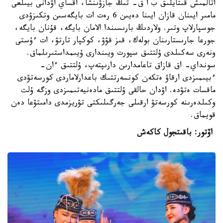
اتالمىش قىتايلىق ب ا ق- تىڭ جازۋىنشا، اقساي اۋدانى بيىلعى
مامىر ايىنان قازان ايىنا دەيىن 6 رەت ات بايگەسىن وتكىزۋدى
جوسپارلاپ وتىر. ولاردىڭ بارىسىندا الامان بايگە، قۇنان بايگە،
جورعا جارىستارىنان بولەك، قىز قۋۋ، كوكپار تارتۋ، ات ءۇستى
ونەرى سەكىلدى ۇلتتىق سپورت ويىندارى ۇيىمداستىرىلماق.
سونداي- اق قازاق تاعامدارىن دارىپتەپ، ۇلتتىق ءان-
ءبيىمىزدى ارقاۋ ەتكەن كونسەرتتىك باعدارلاماردى كورسەتۋدى
ماقسات ەتۋدە. اۋدان حالقى ۇلتتىق مادەنيەتىمىزدى وزگە ۇلت
وكىلدەرىنە كورسەتۋ ارقىلى جەرگىلىكتى تۋريزمدى دامىتۋعا دەن
قويماق.
اۆتور: باقىتجول كاكەش