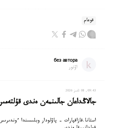
قوعام
без автора
اۆتور
09:43, 08 تامىز 2026
جالاڭداعان جالىنمەن ەندى قۇلتەمى
استانا.قازاقپارات - پاۆلودار وبلىسىندا ءوندىر