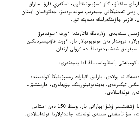
ارماي ساقتاۋ، گاز ءسۇيىوتىقتارى، اسكەري قارۋ-جاراق
وسى تەحنيكانى جىبەرىپ سوندىرەمىز. جەلتوقسان ايىنان
. قازىر جاۋىنگەرلىك ەسەپتە تۇر.
 جۇمىس ىستەيدى. ولاردىڭ قاتارىندا ءورت ءسوندىرۋ
ار، دروندار مەن موتوپومپالار بار. ءورت قاۋىپسىزدىگىن
ن سيفرلىق شەشىمدەردىڭ دە ءرولى ارتقان .
كوميتەتى باسقارماسىنىڭ اعا ينجەنەرى:
ەسەك تە بولادى. بارلىق اقپارات رەسپۋبليكا كولەمىندە
ىگىن تيگىزەدى. بەينەمونيتورينگ جۇيەلەرى، عارىشتىق-
ەن قولدانىلادى.
قازىر توتەنشە جاعدايلار مينيسترلىگىندە 200 دەن اسا ۇشقىشسىز ۇشۋ اپپاراتى بار. ونىڭ 150 دەن استامى
ت، سۋ تاسقىنى سىندى توتەنشە جاعدايلاردا قولدانىلادى.