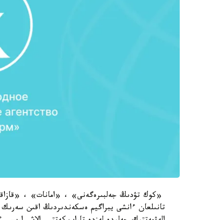
«كوك تۋدىڭ جەلبىرەگەنى» ، «امانات» ، «قازاقست
تانىلعان ءانشى يبراگيم ەسكەندىردىڭ اقىن سەرىك 