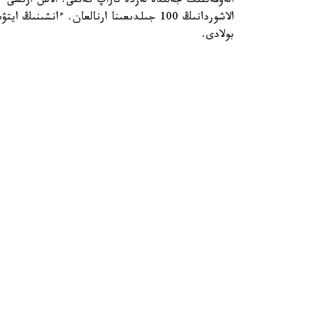
الەۋمەتتىك جەلىدە لەزدە تاراپ كەتتى. الاش ارىسى 
الاشوردانىڭ 100 جىلدىعىنا ارنالعان. ءانش
بولادى.