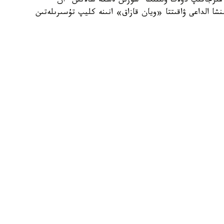
ءمىرجاقىپ دۋلات ۇلىنىڭ ءسوزىن ەسكە سالاتىن ءان
ىنىڭ ايتۋىنشا الداعى ۋاقىتتا «ويان قازاق» انىنە كليپ تۇسىرىلەتىن