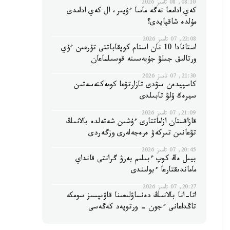
08:10, 08 تامىز 2026
كەي ادامعا نەگە ماسا ءۇيىر، ال كەي ادامدى
مۇلدە شاقپايدى؟
22:08, 07 تامىز 2026
استانادا 10 نان استام كوپقاباتتى تۇرعىن ءۇي
ورتالىق جىلۋ جۇيەسىنە قوسىلماعان
21:30, 07 تامىز 2026
كاسپيدەن سۋدى تازارتۋعا كومەكتەسەتىن
سيرەك ۇلۋ تابىلدى
21:09, 07 تامىز 2026
قازاقستان ازاماتتارى ءۇشىن شەتەلدە بالانىڭ
تۋعانىن تىركەۋ ەرەجەلەرى وزگەردى
20:45, 07 تامىز 2026
بيىل ەڭ كوپ ءبىلىم بەرۋ گرانتى قانداي
ماماندىقتارعا ءبولىندى
20:27, 07 تامىز 2026
اتا-انا بالانىڭ دەنساۋلىعىنا قاۋىپسىز سومكە
تاڭداعانى ءجون - ورتوپەد كەڭەسى