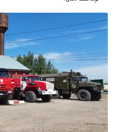
قولدانىسقا ەندى.