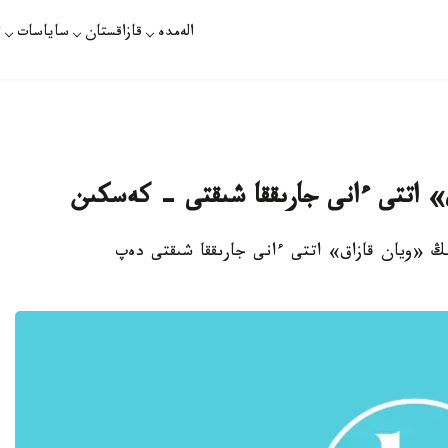
الەمدە
قازاقستان
ساياسات
ت
» اتتى ءانى جارىققا شىقتى - كەسكىن
ىڭ «ويان قازاق» اتتى ءانى جارىققا شىقتى دەپ