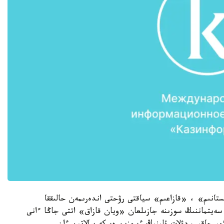
انىم» ، «قازاعىم» سياقتى رۋحتى اندەرىمەن حالىققا
سەيتماننىڭ سوزىنە جازىلعان «ويان قازاق» اتتى جاڭا ءانى