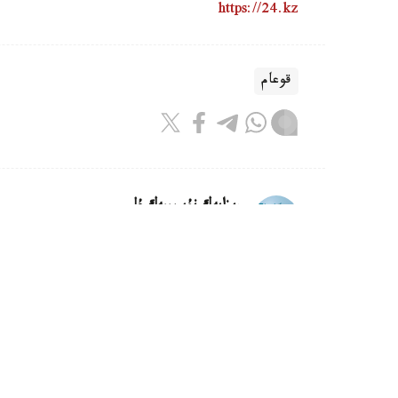
https://24.kz
قوعام
ريزابەك نۇسىپبەك ۇلى
اۆتور
09:12, 08 تامىز 2026
شىڭداعى جاۋىنگەرلەر: ەلىمىزدە اسكە