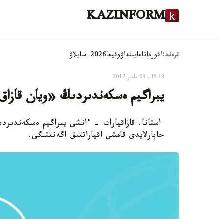
KAZINFORM
ترەند:
اقوردا
تاعايىنداۋ
وقيعا
2026-سايلاۋ
15:18, 03 مامىر 2017
يبراگيم ەسكەندىردىڭ «ويان قازاق
استانا. قازاقپارات - ءانشى يبراگيم ەسكەندىرد
حابارلايدى قامشى اقپاراتتىق اگەنتتىگى.