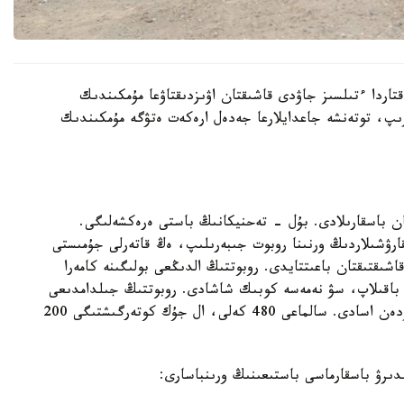
قتاردا ءتىلسىز جاۋدى قاشىقتان اۋىزدىقتاۋعا مۇمكىندىك
رىپ، توتەنشە جاعدايلارعا جەدەل ارەكەت ەتۋگە مۇمكىندىك
ن باسقارىلادى. بۇل - تەحنيكانىڭ باستى ەرەكشەلىگى.
قارۋشىلاردىڭ ورنىنا روبوت جىبەرىلىپ، ەڭ قاتەرلى جۇمىستى
ا اتقارادى. وپەراتور قۇرىلعىنا 700 مەتر قاشىقتىقتان باعىتتايدى. روبوتتىڭ الدىڭعى بولىگىنە كامەرا
 باقىلاپ، سۋ نەمەسە كوبىك شاشادى. روبوتتىڭ جىلدامدىعى
ساعاتىنا 10 شاقىرىم. سۋ بۇركۋ قاشىقتىعى 100 مەتردەن اسادى. سالماعى 480 كەلى، ال جۇك كوتەرگىشتىگى 200
دىرۋ باسقارماسى باستىعىنىڭ ورىنباسارى: