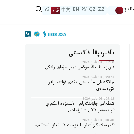
الداۋ
KZ
QZ
РУ
EN
中文
ق ز
ЎЗ
تاقىرىپقا قاتىستى
11:06, 08 تامىز 2026
فاريزانىڭ ەڭ سوڭعى ءبىر شۋماق ولەڭى
09:43, 08 تامىز 2026
جالاڭداعان جالىنمەن ەندى قۇلتەمىرلەر
كۇرەسەدى
09:12, 08 تامىز 2026
شىڭداعى جاۋىنگەرلەر: ەلىمىزدە اسكەري
الپينيستەر قالاي دايارلانادى
08:40, 08 تامىز 2026
اكىمدىك گرانتتارىنا قۇجات قابىلداۋ باستالدى