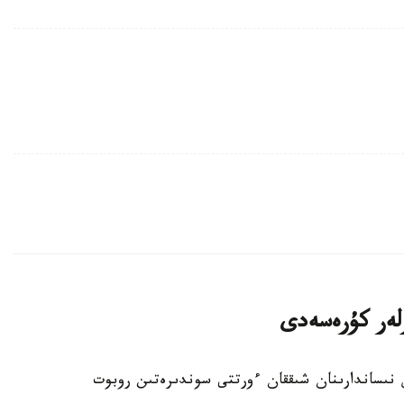
رلەر كۇرەسەدى
ىس نىساندارىنان شىققان ءورتتى سوندىرەتىن روبوت