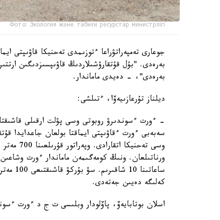
Фото: Экология және табиғи ресурстар министрлігі
جوعارى تەمپەراتۋراعا ءتوزىمدى تەحنيكا قاۋىپتى ايما
بەرەدى. "بۇل قۇتقارۋشىلاردىڭ قاۋىپسىزدىگىن ارتتى
بەرەدى"، - دەيدى ماماندار.
ديلناز تۇرعازىيەۆا، ءتىلشى:
- ءورت ءسوندىرۋ روبوتى وسى پۋلت ارقىلى قاشىقتا
سەبەبى ءورت ءقاۋىپتى ايماقتا بولعان جاعدايدا قۇت
وسى تەحنيك
ورناتىلعان. ونىڭ كومەگىمەن ماماندار ءورت وشاعىن
كەلىگە دەيىن جەتەدى.
اسلان بوتابايەۆ، پاۆلودار وبلىسى ت ج د ءورت ءسون