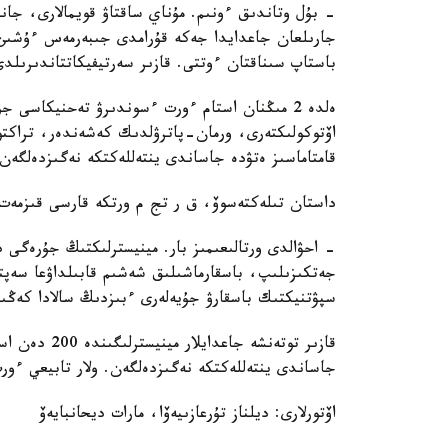
- بۇل وتاندىق ءونىم. مۇناي ساقتاۋ قويمالارى، جان
جارىلعان جاعدايدا جەكە قۇرامدى جىبەرمەس ءۇشىن 
باستاپ سىناقتان ءوتتى. قازىر سەرتيفيكاتتاندىرىلدى
ەلدە 2 مىڭنان استام ءورت ءسوندىرۋ تەحنيكاسى
اۆتوكولىكتەرى، ورمان-پاترۋلدىك كەشەندەر، تراكتورل
قامتاماسىز ەتۋدە جاساندى ينتەللەكتكە نەگىزدەلگە
داستان تىلەكتەسوۆ، ق ر تج م ورتكە قارسى قىزمەت 
- احۋالدى ورتالىعىمىز بار. مينيسترلىكتىڭ جۇرەگى د
جەتكىزىلىپ، باسقارماشىلىق شەشىم قابىلداۋعا سەپت
سپۋتنيكتىك باسقارۋ جۇيەلەرى ءبىزدىڭ سالادا كەڭىن
جاساندى ينتەللەكتكە نەگىزدەلگەن. ولار تابيعي ءور
اۆتورلارى: ديلناز تۇرعازىيەۆا، مارات ديحانبايەۆ