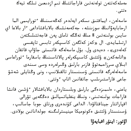
مەملەكەتتەن تولەنەتىن قاراجاتتىڭ تىم ازدىعىن تىلگە تيەك
ەتتى.
ماسەلەن، ايماقتىق ىسكەر ايەلدەر كەڭەسىنىڭ ءتورايىمى الما
ارحابايەۆانىڭ سوزىنشە، جەكەمەنشىك بالاباقشاداعى ءار بالاعا اي
سايىن بولىنەتىن 8 مىڭ تەڭگە تاماق پەن قاجەتتىلىكتەن
ارتىلمايدى. ال «كەز كەلگەن كاسىپكەر تابىس تاپقىسى
كەلەدى»، دەيدى ول. بۇل ماسەلەگە قاتىستى جاۋاپ قاتقان
«اتامەكەن» ۇلتتىق كاسىپكەرلەر پالاتاسىنىڭ باسقارما ءتوراعاسى
ابىلاي مىرزاحمەتوۆ قازىر بارلىق وڭىرلەردە وسى سىندى
ماسەلەلەرگە قاتىستى ۇسىنىستار تالقىلانىپ، ونى وڭتايلى شەشۋ
جاعى قاراستىرىلىپ جاتقانىن اتاپ ءوتتى.
ياعني، ەلىمىزدەگى بارلىق وبلىستاردان بالاباقشالار ءۇشىن قانشا
قاراجات بولىنەتىنى، ونىڭ ينفلياتسيالىق دەڭگەيى تۋرالى
اقپاراتتار جيناقتالۋدا. الداعى كۇندەرى ورتاق جوبا جاسالىپ،
ۇسىنىستار ۇلتتىق ەكونوميكا مينيسترلىگىنە جولداناتىن بولادى.
اۆتور: اينۇر اقبايەۆا