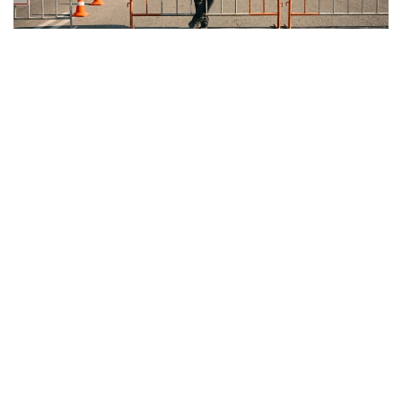
كوللاج: kazinform/ج ي
الماتى اكىمدىگىنىڭ مالىمەتىنشە، نەگىزگى باسىمدىق قوعامدىق
كولىك جۇمىسىنا بەرىلەدى. ءىس-شارا اياقتالعاننان كەيىن
قوناقتاردى قالانىڭ التى باعىتى بويىنشا 60 تەگىن شاتتل
تاسىمالدايدى. كورەرمەندەرگە قولايلى بولۋ ءۇشىن اۆتوبۋستار
ورتالىق ستاديوننان مىنا باعىتتارعا قاتىنايدى:
الماتى ارەنا - 10 اۆتوبۋس؛
رايىمبەك باتىر / «الاتاۋ» مەترو بەكەتى - 10 اۆتوبۋس؛
الماتى-1 تەمىرجول ۆوكزالى - 5 اۆتوبۋس؛
«وربيتا» - 5 اۆتوبۋس؛
«جۇلدىز» شاعىن اۋدانى - 10 اۆتوبۋس؛
الماتى حالىقارالىق اۋەجايى - 10 اۆتوبۋس.