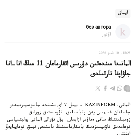
ايماق
без автора
اۆتور
15:25, 10 تامىز 2026
الماتىدا مىندەتىن دۇرىس اتقارماعان 11 مىڭ اتا-انا
جاۋاپقا تارتىلدى
الماتى. KAZINFORM - بيىل 7 اي ىشىندە جاسوسپىرىمدەر
جاساعان قىلمىس پەن وتباسىلىق-تۇرمىستىق زورلىق-
زومبىلىقتىڭ سانى ەداۋىر ازايعان. بۇل تۋرالى الماتى پوليتسياسى
قوعامدىق قاۋىپسىزدىك باسقارماسىنىڭ باستىعى تيمۋر نوعايبايەۆ
ايتتتى.