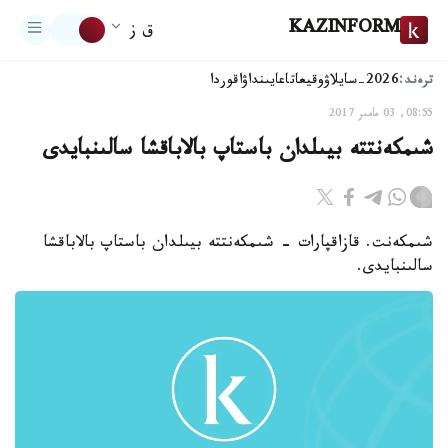
KAZINFORM
ق ز
ترەند:
2026-سايلاۋ
وقيعا
تاعايىنداۋ
اقوردا
08:55, 03 مامىر 2017
شىمكەنتتە بيىلدان باستاپ بالاباقشا سالىنبايدى
شىمكەنت. قازاقپارات - شىمكەنتتە بيىلدان باستاپ بالاباقشا
سالىنبايدى.