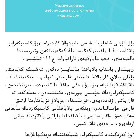
بۇل تۋرالى شاھار باسشىسى عابيدوللا ءابدىراحىموۆ كاسىپكەرلەر
پالاتاسىنىڭ ايماقتىق كەڭەسىنىڭ كەڭەيتىلگەن وتىرىسىندا
مالىمدەدى، دەپ حابارلايدى قازاقپارات ح ا ا ءتىلشىسى.
«بيىلدان باستاپ بالاباقشا سالمايمىز دەگەن شەشىمگە كەلدىك.
بۇدان بىلاي ءار بالاعا قاجەتتى قارجىنى ءبولىپ، جەكەمەنشىك
بالاباقشالارعا تولەيمىز. بۇل ەكى جاققا دا ءتيىمدى. بىرىنشىدەن،
كاسىپكەرلەردىڭ جۇمىسى جۇرەدى. ەكىنشىدەن، مەملەكەت تە
قاراجاتىن ۇنەمدەيدى. قۇرىلىسقا، جوبالاۋ قۇجاتتارىنا ارتىق
قارجى جۇمسالمايدى. ويتكەنى بالاباقشانى كاسىپكەردىڭ سالعانى
جەڭىلدەۋ. ەڭ باستىسى، بالاباقشاعا باراتىن بالالاردىڭ سانى
ارتادى»، - دەدى قالا اكىمى.
ءوز كەزەگىندە كاسىپكەرلەر شىمكەنتتىك بوبەكجايلارعا