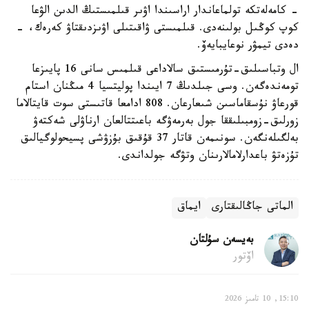
- كامەلەتكە تولماعاندار اراسىندا اۋىر قىلمىستىڭ الدىن الۋعا
كوپ كوڭىل بولىنەدى. قىلمىستى ۋاقىتىلى اۋىزدىقتاۋ كەرەك، -
دەدى تيمۋر نوعايبايەۆ.
ال وتباسىلىق-تۇرمىستىق سالاداعى قىلمىس سانى 16 پايىزعا
تومەندەگەن. وسى جىلدىڭ 7 ايىندا پوليتسيا 4 مىڭنان استام
قورعاۋ نۇسقاماسىن شىعارعان. 808 ادامعا قاتىستى سوت قايتالاما
زورلىق-زومبىلىققا جول بەرمەۋگە باعىتتالعان ارناۋلى شەكتەۋ
بەلگىلەنگەن. سونىمەن قاتار 37 قۇقىق بۇزۋشى پسيحولوگيالىق
تۇزەتۋ باعدارلامالارىنان وتۋگە جولداندى.
الماتى جاڭالىقتارى
ايماق
بەيسەن سۇلتان
اۆتور
15:10, 10 تامىز 2026