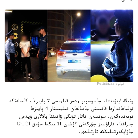
فوتو: Polisia.kz
ونىڭ ايتۋىنشا، جاسوسپىرىمدەر قىلمىسى 7 پايىزعا، كامەلەتكە
تولماعاندارعا قاتىستى جاسالعان قىلمىستار 4 پايىزعا
تومەندەگەن. سونىمەن قاتار تۇنگى ۋاقىتتا بالالارى ۇيدەن
جىراقتا، قاراۋسىز جۇرگەنى ءۇشىن 11 مىڭعا جۋىق اتا-انا
جاۋاپكەرشىلىككە تارتىلدى.