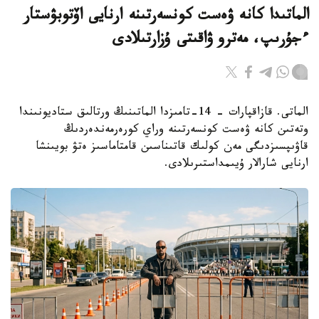
الماتىدا كانە ۋەست كونسەرتىنە ارنايى اۆتوبۋستار
ءجۇرىپ، مەترو ۋاقىتى ۇزارتىلادى
الماتى. قازاقپارات – 14-تامىزدا الماتىنىڭ ورتالىق ستاديونىندا
وتەتىن كانە ۋەست كونسەرتىنە وراي كورەرمەندەردىڭ
قاۋىپسىزدىگى مەن كولىك قاتىناسىن قامتاماسىز ەتۋ بويىنشا
ارنايى شارالار ۇيىمداستىرىلادى.