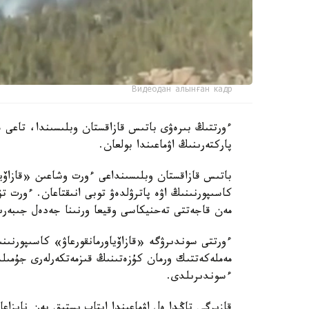
Видеодан алынған кадр
ءورتتىڭ بىرەۋى باتىس قازاقستان وبلىسىندا، تاعى ە
پاركتەرىنىڭ اۋماعىندا بولعان.
باتىس قازاقستان وبلىسىنداعى ءورت وشاعىن «قازاۆياو
كاسىپورنىنىڭ اۋە پاترۋلدەۋ توبى انىقتاعان. ءورت ت
مەن قاجەتتى تەحنيكاسى وقيعا ورنىنا جەدەل جىبەرى
ءورتتى سوندىرۋگە «قازاۆياورمانقورعاۋ» كاسىپورنى
مەملەكەتتىك ورمان كۇزەتىنىڭ قىزمەتكەرلەرى جۇمىل
ءسوندىرىلدى.
قازىرگى تاڭدا ەل اۋماعىندا اپتاپ ىستىق پەن نايزاعا