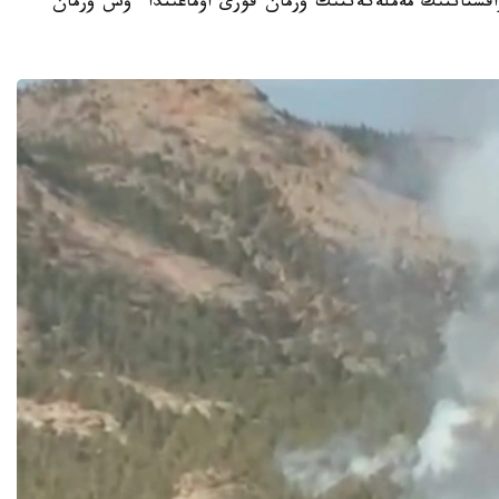
ت - 2026-جىلعى 7-تامىزدا قازاقستاننىڭ مەملەكەتتىك ورمان قورى اۋماعىندا ءۇش ورمان