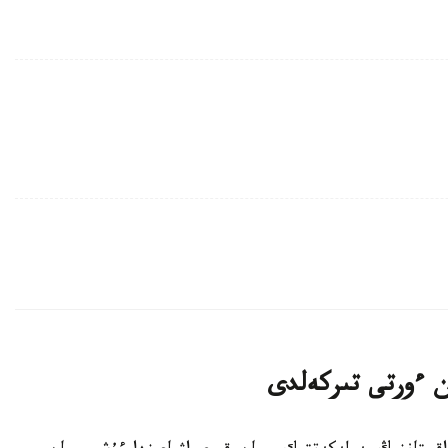
ان ءورتى تىركەلدى