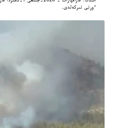
استانا. قازاقپارا
ءورتى تىركەلدى.