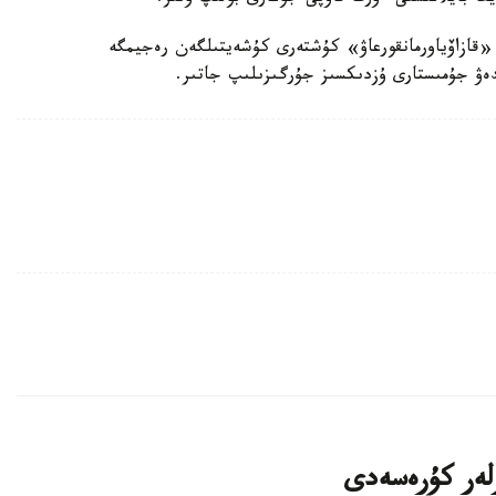
«قازاۆياورمانقورعاۋ» كۇشتەرى كۇشەيتىلگەن رەجيمگە
لدەۋ جۇمىستارى ۇزدىكسىز جۇرگىزىلىپ جاتىر.
رلەر كۇرەسەدى