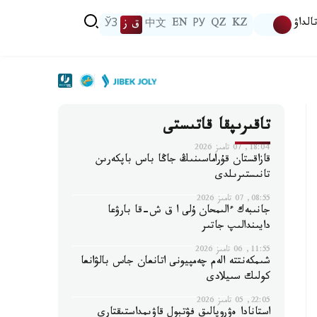
الداۋ
KZ
QZ
РУ
EN
中文
ق ز
ЎЗ
تاقىرىپقا قاتىستى
18:04, 07 تامىز 2026
قازاقستان قۇراماسىنىڭ جاڭا باس باپكەرىن
تانىستىرىلدى
08:55, 07 تامىز 2026
جانىبەك ءالىمحان ۇلى ا ق ش-قا بارۋعا
دايىندالىپ جاتىر
11:55, 06 تامىز 2026
شىمكەنتتە الەم چەمپيونى اتانعان جاس بالۋانعا
كولىك سىيلادى
22:05, 05 تامىز 2026
استانادا ەۋروپالىق فۋتبول قاۋىمداستىقتارى