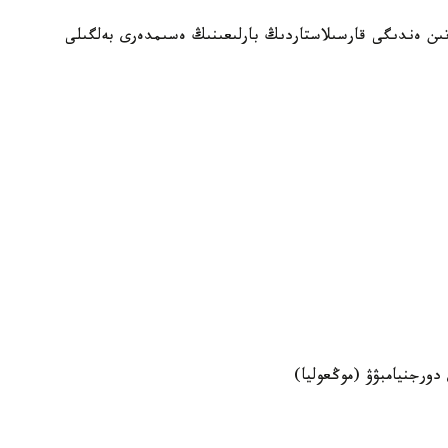
ىن ەندىگى قارسىلاستاردىڭ بارلىعىنىڭ ەسىمدەرى بەلگىلى