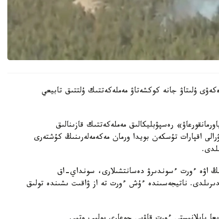
كەۋى ۇلىتاۋ جانە كوكشەتاۋ مەملەكەتتىك ۇلتتىق تابيعي
رمانقورعاۋ» رەسپۋبليكالىق مەملەكەتتىك قازىنالىق
ۋرالى اقپارات تۇسكەن بويدا ورمان مەكەمەلەرىنىڭ كۇشتەرى
لدى.
نىڭ اۋە ءورت ءسوندىرۋ دەسانتشىلارى، سونداي-اق
دىرىلدى. ناتيجەسىندە ءۇش ءورت تە از ۋاقىت ىشىندە تولىق
يعا بايلانىستى ءورت قاۋپى جوعارى بولىپ وتىر.