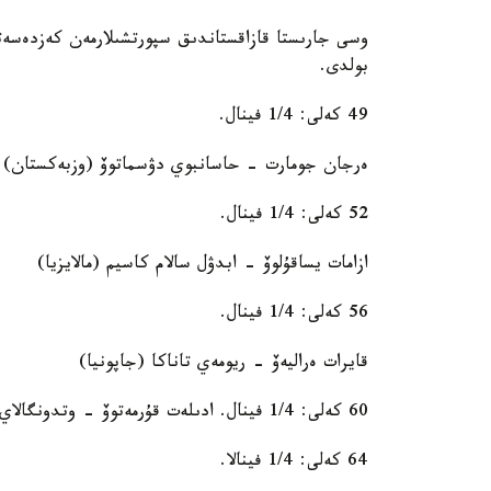
وسى جارىستا قازاقستاندىق سپورتشىلارمەن كەزدەسەت
بولدى.
49 كەلى: 1/4 فينال.
ەرجان جومارت - حاسانبوي دۋسماتوۆ (وزبەكستان)
52 كەلى: 1/4 فينال.
ازامات يساقۇلوۆ - ابدۋل سالام كاسيم (مالايزيا)
56 كەلى: 1/4 فينال.
قايرات ەراليەۆ - ريومەي تاناكا (جاپونيا)
60 كەلى: 1/4 فينال. ادىلەت قۇرمەتوۆ - وتدونگالاي دورجنيامبۋۋ (موڭعوليا)
64 كەلى: 1/4 فينالا.