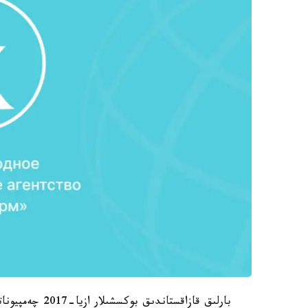
بارلىق قازاقستاندىق بوكسشىلار ازيا-2017 چەمپيوناتىنىڭ ¼ فينالىندا ءساتتى ونەر كورسەتتى.