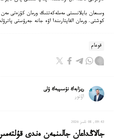
وسىعان بايلانىستى مەملەكەتتىك ورمان كۇزەتى مەن 
كوشتى. ورمان القاپتارىندا اۋە جانە جەرۇستى پاترۋ
قوعام
ريزابەك نۇسىپبەك ۇلى
اۆتور
09:43, 08 تامىز 2026
جالاڭداعان جالىنمەن ەندى قۇلتەمى