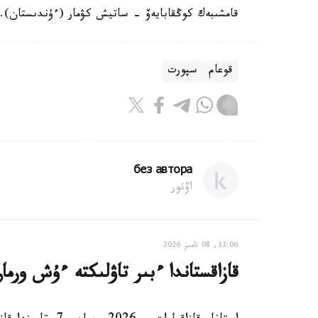
قامشىبەك كوڭقابايەۆ - ساتيش كۋمار (ءۇندىستان).
قوعام
سپورت
без автора
اۆتور
13:06, 08 تامىز 2026
قازاقستاندا ءبىر تاۋلىكتە ءۇش ورم