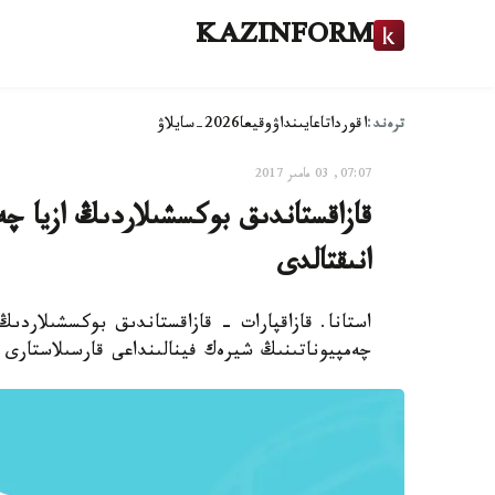
KAZINFORM
ترەند:
اقوردا
تاعايىنداۋ
وقيعا
2026-سايلاۋ
07:07, 03 مامىر 2017
قازاقستاندىق بوكسشىلاردىڭ ازيا چە
انىقتالدى
استانا. قازاقپارات - قازاقستاندىق بوكسشىلاردىڭ
چەمپيوناتىنىڭ شيرەك فينالىنداعى قارسىلاستارى بەلگى