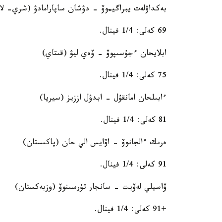
بەكداۋلەت يبراگيموۆ - دۋشان ساپارامادۋ (شري- لان
69 كەلى: 1/4 فينال.
ابلايحان ءجۇسىپوۆ - ۆەي ليۋ (قىتاي)
75 كەلى: 1/4 فينال.
ءابىلحان امانقۇل - ابدۋل اززيز (سيريا)
81 كەلى: 1/4 فينال.
ەرىك ءالجانوۆ - اۆايس الي حان (پاكىستان)
91 كەلى: 1/4 فينال.
ۆاسيلي لەۆيت - سانجار تۇرسىنوۆ (وزبەكستان)
+91 كەلى: 1/4 فينال.