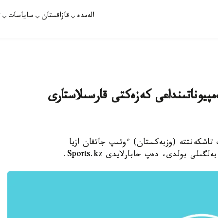
الەمدە
قازاقستان
ساياسات
ت
مپيوناتىنداعى كەزەكتى قارسىلاستارى
 تاشكەنتتە (وزبەكستان) ءوتىپ جاتقان ازيا
لى بولدى، دەپ حابارلايدى Sports.kz.