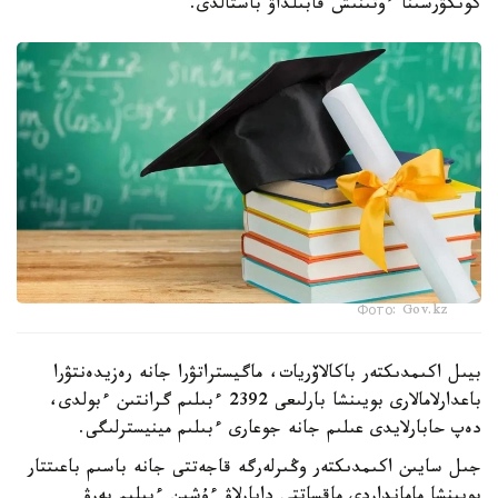
كونكۋرسىنا ءوتىنىش قابىلداۋ باستالدى.
Фото: Gov.kz
بيىل اكىمدىكتەر باكالاۆريات، ماگيستراتۋرا جانە رەزيدەنتۋرا
باعدارلامالارى بويىنشا بارلىعى 2392 ءبىلىم گرانتىن ءبولدى،
دەپ حابارلايدى عىلىم جانە جوعارى ءبىلىم مينيسترلىگى.
جىل سايىن اكىمدىكتەر وڭىرلەرگە قاجەتتى جانە باسىم باعىتتار
بويىنشا مامانداردى ماقساتتى دايارلاۋ ءۇشىن ءبىلىم بەرۋ