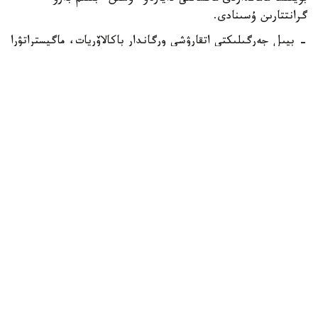
گرانتتارىن ۇسىنادى.
- بيىل جەرگىلىكتى اتقارۋشى ورگاندار باكالاۆريات، ماگيستراتۋرا
جانە رەزيدەنتۋرا باعدارلامالارى بويىنشا وقۋعا 2392 ءبىلىم بەرۋ
گرانتىن ءبولدى،-دەلىنگەن مينيسترلىك حابارلاماسىندا.
ەڭ كوپ گرانت استانا قالاسىندا قاراستىرىلعان - 303.
شىمكەنت قالاسىنىڭ اكىمدىگى 285، شىعىس قازاقستان وبلىسى
270 گرانت ءبولدى.
باتىس قازاقستان وبلىسىندا – 211، اباي جانە تۇركىستان
وبلىستارىندا – 200 دەن، اقمولا وبلىسىندا – 199، قاراعاندى
وبلىسىندا – 198، اتىراۋ وبلىسىندا – 187، ماڭعىستاۋ
وبلىسىندا 163 گرانت قاراستىرىلعان. قالعان وڭىرلەردىڭ
ءارقايسىسى 100 گە جۋىق گرانت ۇسىندى.
كونكۋرسقا قاتىسۋ ءۇشىن تالاپكەرلەر وزدەرى تاڭداعان جوعارى
وقۋ ورنىنىڭ قابىلداۋ كوميسسياسىنا ءوتىنىش بەرۋى كەرەك.
وتىنىشكە ءبىلىم تۋرالى قۇجات، نەگىزگى ۇبت سەرتيفيكاتى،