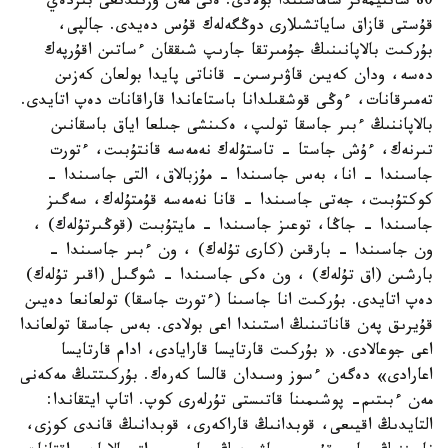
80 سانتيمەتر شاماسىندا بولادى. ەنى مەن ۇزىندىعى بىردەي
قۇستى قازاق ساياتشىلارى دوڭگەلەك قۇس دەيدى. جالپى،
بۇركىت بالاپانىنىڭ جۇمىرتقا جارىپ شىققان ءساتىن اقۇرپەك
دەسە، ودان كەيىن قاۋىرسىن- قاناتى پايدا بولعان كەزىن
تەمىرقانات، ءوڭى قوشقىلدانا باستاعاندا قاراقانات دەپ اتايدى.
بالاپاننىڭ ءبىر جاسقا تولىپ، ەكىنشى جىلعا اياق باسقانىن
تىرنەك، ءۇش جاستا - تاستۇلەك نەمەسە قانتۇبىت، ءتورت
جاسىندا - انا، بەس جاسىندا - مۇزبالاق، التى جاسىندا -
كوكتۇبىت، جەتى جاسىندا - قانا نەمەسە قۇمتۇلەك، سەگىز
جاسىندا - جاڭا، توعىز جاسىندا - مايتۇبىت (قوڭىرتۇلەك) ،
ون جاسىندا - بارقىن (كارى تۇلەك) ، ون ءبىر جاسىندا -
بارشىن (اق تۇلەك) ، ون ەكى جاسىندا - شوگىل (اقىر تۇلەك)
دەپ اتايدى. بۇركىت انا جاسىنا (ءتورت جاسقا) تولعانعا دەيىن
قۇيرىق پەن قاناتىنىڭ استىندا اعى بولادى. بەس جاسقا تولعاندا
اعى جوعالادى. « بۇركىت قارتايسا قارايادى، ادام قارتايسا
اعارادى» دەگەن ءسوز وسىدان قالسا كەرەك. بۇركىتتىڭ مەكەنى
مەن ءبىتىم- پوشىمىنا قاتىستى تۇرلەرى كوپ. اتاپ ايتقاندا:
التايدىڭ اقيىعى، قوبدانىڭ قاراكەرى، قوبدانىڭ قاندى كوزى،