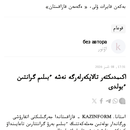
بەكەن قايرات ۇلى، « ەگەمەن قازاقستان»
قوعام
без автора
اۆتور
17:51, 08 تامىز 2026
اكىمدىكتەر تالاپكەرلەرگە نەشە ءبىلىم گرانتىن
ءبولدى
استانا. KAZINFORM - قازاقستاندا جەرگىلىكتى اتقارۋشى
ورگاندار بولەتىن مەملەكەتتىك ءبىلىم بەرۋ گرانتتارىن تاعايىنداۋ