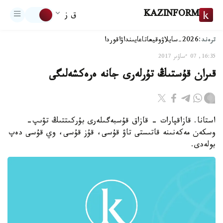
KAZINFORM
ق ز
ترەند:
2026-سايلاۋ
وقيعا
تاعايىنداۋ
اقوردا
16:35, 07 ءساۋىر 2017
قىران قۇستىڭ تۇرلەرى جانە ەرەكشەلىگى
استانا. قازاقپارات - قازاق قۇسبەگىلەرى بۇركىتتىڭ تۋىپ-
وسكەن مەكەنىنە قاتىستى تاۋ قۇسى، قۇز قۇسى، وي قۇسى دەپ
بولەدى.