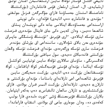
تابيعي اقشىل قۇستار تۇلەك سايىن ارشىلعانىمەن اعىنان تولىق
ارىلمايدى. ال، اعىنان ارىلعان قۇس قانتاماردان (بۇركىتتىڭ
تاماعىنىڭ استىنان جەمساۋىنا قاراي جۇگىرگەن قىزىل جولىقتى
ءجۇندى « قانتامار» دەپ اتايدى) قۇلداي، ەكى توپشى
اراسىنداعى جەمساۋدىڭ اينالاسى جانە ەكى توپشىدان پىشاق
شالعىعا دەيىن، ودان كەيىن ەكى جاق قاپتال جۇندەرى قىزعىلت
سارى تۇسكە اينالادى. ءارى قۇيرىق ءتۇبىنىڭ ۇستىڭگى جاپىراق
جۇندەرى مەن بالاق شۋدالارى، سانىنداعى اق بۇرشاق جۇندەر
قىزعىلت سارى تۇسكە وزگەرەدى. مۇنداي قىزعىلت تۇسكە وڭعان
بۇركىتتى قاندىبالاق دەيدى. سول سياقتى بۇركىتتىڭ
كەڭسىرىگى، ساۋساق سالالارى تۇلەك سايىن توتيايىن كوكشىل
تۇسكە اينالسا، بۇنداي قۇستى قۇسبەگىلەر كوك اياقتاعان، كوك
تۇمسىقتانعان بۇركىت دەپ اتايدى. بۇركىت ەسەيگەن سايىن
قۇيرىق شالعىداعى اعى تارلانداي باستاسا، مۇنداي بۇركىتتى «
تارلان» دەيدى. تارلانداعان بۇركىت الىمىر قىران بولادى. قازاق
بۇركىتشىلەرى « تارلان سالعان تالىقباس» دەپ بەكەر ايتپاعان.
بالاپان بۇركىتتىڭ قۇيرىعىنىڭ ۇشى ءتورت ەلىدەي قارا بولىپ
كەلەدى دە، ودان جوعارى جاعى اق بولادى. انىقتاپ قاراعاندا،