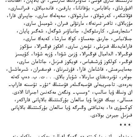
نارىننىڭ سارى قۇسى، ساۋىردىڭ سارىسى، اق بالاپان، اققانات،
اقبۇرشاق، باقاباس، بۇقاتانا، بارقىن، قاندىبالاق، قىرانسارى،
قۇلاشكەر، كەرشولاق، سارشولاق، سەپەلەك سارى، جاپىراق قارا،
مۇزبالاق، تاقىر تىرنەك، مارتۋلى قىران، شومبىل سارى،
ءىشجارعىش، كارىشوگەل، جانباۋىر شوگەل، شەگىر پايان،
جىلانباس، جارىق جەمساۋ، كوك سارشا، كەبەك سارى،
قاراعايدىڭ قىزىلى، تۇمەن سارى، اقكوز قوڭىرالا، سۋكوز
قوڭىرالا، الدامبال قوڭىرالا، ۇزىن شۋدا، ۇزبە شۋدا، كۇيسىز
قوڭىر، كولكوز ۇرشىقباس، قويكوز قىزىل، جاتاعان سارى،
جەمايىرعىش، قاشاعان قارا، قۇرتىرناق، قوسقىران، شىرعاشىل،
جولەر، تۋىردىقتاي سارىالا، شۇبار بالاق. . . ت. ب. دەپ كەتە
بەرەدى. تاجىريبەلى قۇسبەگىلەر قۇستىڭ ءتۇر- تۇسىنە قاراپ-
اق ونىڭ ۇيا سالىپ، ءوسىپ- ونگەن مەكەنىن اجىراتا الادى.
مىسالى، بيىك قۇزعا ۇيا سالعان بۇركىتتىڭ بالاپانى قاراكەر،
كوكسۇرى دا، بەتباقتى وڭىرگە ۇيا سالعان بۇركىتتىڭ بالاپانى
قىزىل جيرەن بولادى.
* * *