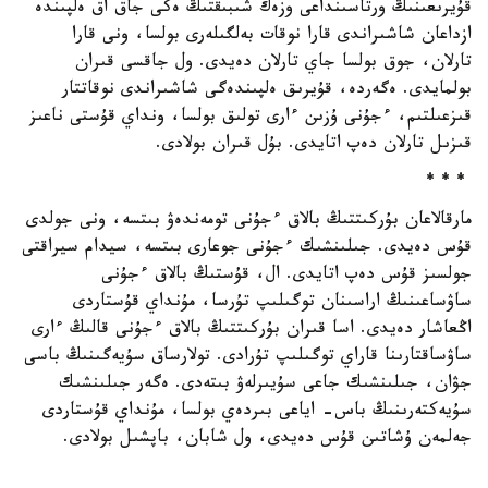
قۇيرىعىنىڭ ورتاسىنداعى وزەك شىبىقتىڭ ەكى جاق اق ەلپىندە
ازداعان شاشىراندى قارا نوقات بەلگىلەرى بولسا، ونى قارا
تارلان، جوق بولسا جاي تارلان دەيدى. ول جاقسى قىران
بولمايدى. ەگەردە، قۇيرىق ەلپىندەگى شاشىراندى نوقاتتار
قىزعىلتىم، ءجۇنى ۇزىن ءارى تولىق بولسا، ونداي قۇستى ناعىز
قىزىل تارلان دەپ اتايدى. بۇل قىران بولادى.
* * *
مارقالاعان بۇركىتتىڭ بالاق ءجۇنى تومەندەۋ بىتسە، ونى جولدى
قۇس دەيدى. جىلىنشىك ءجۇنى جوعارى بىتسە، سيدام سيراقتى
جولسىز قۇس دەپ اتايدى. ال، قۇستىڭ بالاق ءجۇنى
ساۋساعىنىڭ اراسىنان توگىلىپ تۇرسا، مۇنداي قۇستاردى
اڭعاشار دەيدى. اسا قىران بۇركىتتىڭ بالاق ءجۇنى قالىڭ ءارى
ساۋساقتارىنا قاراي توگىلىپ تۇرادى. تولارساق سۇيەگىنىڭ باسى
جۋان، جىلىنشىك جاعى سۇيىرلەۋ بىتەدى. ەگەر جىلىنشىك
سۇيەكتەرىنىڭ باس- اياعى بىردەي بولسا، مۇنداي قۇستاردى
جەلمەن ۇشاتىن قۇس دەيدى، ول شابان، باپشىل بولادى.