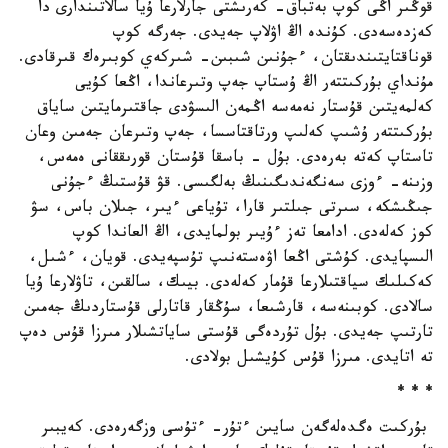
قوڭىر اڭى كوپ بەتباق- كەرىشتى جارلارعا ۇيا سالاتىندارى دا
كەزدەسەدى. كۇندە اڭ اۋلاپ جەيدى. جەرگە كوپ
قوناقتايتىندىقتان، ءجۇنىن شىبىن- شىركەي كوبىرەك قىرقادى.
مۇنداي بۇركىتتەر اڭ ۇستاپ جەپ وتىرعاندا، اڭعا كۇيى
كەلمەيتىن قۇستار نەمەسە اڭمەن الىسۋدى جاقتىرمايتىن ساياق
بۇركىتتەر ۇشىپ كەلىپ ورتاقتاسسا، جەپ وتىرعان جەمىن وعان
تاستاپ كەتە بەرەدى. بۇل - باسقا قۇستان قورىققانى ەمەس،
وزىنە- ءوزى سەنگەندىگىنىڭ بەلگىسى. قۋ قۇستىڭ ءجۇنى
جىڭىشكە، سىرتى جىلتىر قارا، تۇياعى ءيىر، جىلان باس، سۋ
كوز كەلەدى. ادامعا تەز ءۇيىر بولمايدى، اڭ العاندا كوپ
الىسپايدى. كۇشتى اڭعا اۋەستەنىپ تۇسپەيدى. قويان، ءشىل،
كەكىلىك سياقتىلارعا قۇمار كەلەدى. بيىك، سالقىن، تاۋلارعا ۇيا
سالادى. كوبىنەسە، قارشىعا، سۇڭقار قاتارلى قۇستاردىڭ جەمىن
تارتىپ جەيدى. بۇل تۇردەگى قۇستى ساياتشىلار مىرزا قۇس دەپ
تە اتايدى. مىرزا قۇس كۇيشىل بولادى.
* * *
بۇركىت ەگدەلەگەن سايىن ءتۇر- ءتۇسى وزگەرەدى. كەيبىر