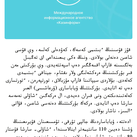
قۇز قۇسىنىڭ ءبىتىمى كەسەك، كەۋدەلى كەلسە، وي قۇسى
شاعىن دەنەلى بولادى. ونىڭ ەكى يىعىنداعى اق تەڭبىل
بەلگىسىنە قاراپ اقسەڭگىر دەپ اسپەتتەيدى. وي بۇركىتى مەن
قىر بۇركىتىنىڭ ەرەكشەلىگى ولار ىقشام، جيناقى ءبىتىمدى
كەلەدى. بۇلاردى سيپاتىنا قاراپ مۇزبالاق، تورتپەرەن، ءتورتسارى
دەپ تە اتايدى. بۇركىتتىڭ ۇياباسارى (ۇرعاشىسى) العىر
كەلەتىندىكتەن ونى قىران دەيدى، ال ەركەگىن ءشاۋلى نەمەسە
سارشا دەپ اتايدى. ەركەك بۇركىتتىڭ دەنەسى شاعىن، قۋاتى
ءالسىز، ناشار بولادى.
ادەتتە، ۇياباساردىڭ جالپى تۇرقى، تۇمسىعىنان قۇيرىعىنىڭ
ۇشىنا دەيىن 110 سانتيمەتر اينالاسىندا، ءشاۋلى- سارشا قۇستار