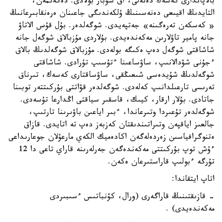
بالاپاندارى كەسەك دەنەلى، اق شۇبار بولادى. دەگەنمەن،
التايدىڭ اقيىعى دەنەسىنىڭ ۇلكەندىگى جاعىنان ەرەنقابىرعانىڭ
« كەسكەن تەرەگىنە» جەتپەيدى. شوگەلدەر. بۇل قۇس الاتاۋ
جانە پامير تاۋلارىن مەكەندەيدى. بۇلاردى مۇزبالاق شوگەل جانە
شاشاقتى شوگەل دەپ ەكىگە بولەدى. مۇزبالاق شوگەلدىڭ بالاق
ءجۇنى شۋدالانىپ، ساۋساعىنا ءتۇسىپ تۇرادى. شاشاقتى
شوگەلدىڭ شۇيدەسى شىعىڭقى، ساۋساقتارى كەسەك، تىرناق
تەرىسى تارعىلدانىپ كەلەدى. شوگەلدەر قۋاتتى بۇركىتتەر توبىنا
جاتادى. بۇلار ارقار، كيىك، قاسقىر سياقتى اڭدارعا تۇسەدى.
شوگەلدەر تۇعىردا وتىرعاندا، ءبىر اياعىن باۋىرىنا تارتىپ،
جالعىز اياقپەن وتىراتىندىقتان كەزبەز دەپ تە اتايدى. قازاق
ەتنوگرافياسىن زەردەلەگەن اكادەميك الكەي مارعۇلان جوعارىداعى
ءۇش توپ بۇركىتتى مەكەندەگەن جەرلەرىنە قاراي تاعى دا 12
تۇرگە ءبولىپ قاراستىرعان ەكەن.
اتاپ ايتقاندا:
- قازىقتىنىڭ قاراگەرى (ورال، كۇنباتىس ءسىبىردى
مەكەندەيدى) .