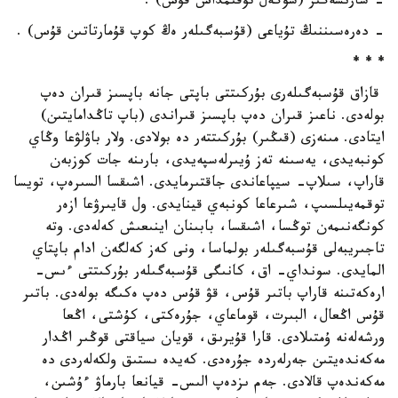
- سارىشەگىر (شوگەل تۇقىمداس قۇس) .
- دەرەسىننىڭ تۇياعى (قۇسبەگىلەر ەڭ كوپ قۇمارتاتىن قۇس) .
* * *
قازاق قۇسبەگىلەرى بۇركىتتى باپتى جانە باپسىز قىران دەپ
بولەدى. ناعىز قىران دەپ باپسىز قىراندى (باپ تاڭدامايتىن)
ايتادى. مىنەزى (قىڭىر) بۇركىتتەر دە بولادى. ولار باۋلۋعا وڭاي
كونبەيدى، يەسىنە تەز ۇيىرلەسپەيدى، بارىنە جات كوزبەن
قاراپ، سىلاپ- سيپاعاندى جاقتىرمايدى. اشىقسا السىرەپ، تويسا
توقمەيىلسىپ، شىرعاعا كونبەي قينايدى. ول قايىرۋعا ازەر
كونگەنىمەن توڭسا، اشىقسا، بابىنان اينىعىش كەلەدى. وتە
تاجىريبەلى قۇسبەگىلەر بولماسا، ونى كەز كەلگەن ادام باپتاي
المايدى. سونداي- اق، كانىگى قۇسبەگىلەر بۇركىتتى ءىس-
ارەكەتىنە قاراپ باتىر قۇس، قۋ قۇس دەپ ەكىگە بولەدى. باتىر
قۇس اڭعال، البىرت، قوماعاي، جۇرەكتى، كۇشتى، اڭعا
ورشەلەنە ۇمتىلادى. قارا قۇيرىق، قويان سياقتى قوڭىر اڭدار
مەكەندەيتىن جەرلەردە جۇرەدى. كەيدە ىستىق ولكەلەردى دە
مەكەندەپ قالادى. جەم ىزدەپ الىس- قيانعا بارماۋ ءۇشىن،