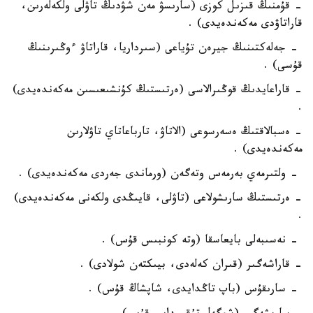
- قۇمنىڭ قىزىل كوزى (سارىسۋ مەن شۋدىڭ تاۋلى ولكەلەرىن،
قاراتاۋدى مەكەندەيدى) .
- جەلەكتىنىڭ جيرەن تۇياعى (سىرداريا، قاراتاۋ ءوڭىرىنىڭ
قۇسى) .
- قاراعايدىڭ قوڭىرالاسى (ەرتىستىڭ كۇنشىعىسىن مەكەندەيدى)
.
- ەسبالاقتىڭ ەسەرسوعى (الاتاۋ، تارباعاتاي تاۋلارىن
مەكەندەيدى) .
- ولتىرمەي بەرمەس وتەگەن (ورماندى جەردى مەكەندەيدى) .
- ەرتىستىڭ سارىشولاعى (تاۋلى، قايىڭدى ولكەنى مەكەندەيدى)
.
- نەسىبەلى بايعاسقا (وتە كونبىس قۇس) .
- قاراشەگىر (قىران كەلەدى، بيىكتەن شولادى) .
- سارىقۇس (باپ تاڭدايدى، شاپشاڭ قۇس) .