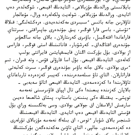
سونداي- اق، بۇركىتتەردى گەوگرافيالىق مەكەن- ولكەلەرىنە
بايلانىستى ورالدىڭ مۇزبالاعى، التايدىڭ اقيىعى، شوگەلدەر دەپ
اتايدى. ورالدىڭ مۇزبالاعى. شولەيت ولكەلەردە ورال، مۇعالجار
تاۋلارىن جانە باتىس ءسىبىردى مەكەندەيدى. ەرەكشەلىگى: قىلاڭ
ءتۇستى، باسى قارا قوڭىر، يىق جۇندەرى جاپىراقتى، سىرتتاي
قاراعاندا اقتەڭبىل، باۋىرى كەرىتارلان، بالاق جانە ساڭعۋىر
جۇندەرى اقتاڭداق- كەرشۇبار، قاناتىنىڭ استى قوڭىر، قاراسى
از بولادى. بۇل بۇركىت اڭنان قايمىقپايتىن قايراتتى بولىپ
كەلەدى. التايدىڭ اقيىعى. بۇل اسا قارۋلى قۇس، وتە قىران، تىم
ءىرى بولادى. بالاق جانە باۋىر جۇندەرى قوڭىر، سىرت كەلبەتى
قاراتارلان. التاي تاۋ سىلەمدەرىندە، كەيبىر كەزدەردە تارباعاتاي
تاۋلارىندا دا كەزدەسەدى. التايدىڭ اقيىعى اتالۋ سەبەبى -
بالاپان كەزىندە يىعىندا ەكى تال اپپاق قاۋىرسىنى نەمەسە
توپشى- يىقتىڭ ەكى يىنىنەن باستاپ، پىشاق شالعىعا دەيىن
سارعىش ارالاسقان اق جولاعى بولادى. وسى بەلگىسىنە وراي بۇل
قۇستى التايدىڭ اقيىعى دەپ اتايدى. التايدىڭ اقيىعىنىڭ
شىنجىر بالاق شۇبار ءتوس، اق بىلەك نەمەسە مۇزبالاق تۇرلەرى
دە كەزدەسەدى. جالپى، التاي تاۋىن مەكەندەگەن بۇركىتتىڭ