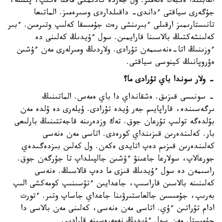
القابىندا ەڭبەك ەتەمىز. ول جەردە كادىمگى ماقتا ەگىپ، پىستە،
جۇگەرى سياقتى ءداندى- داقىلداردى وسىرەمىز. الماتىعا
تانىستارىمىز ارقىلى ءبىرىنشى رەت جۇمىسقا كەلىپ وتىرمىن. ءبىر
كەلىنشەكتىڭ بالاسىنا قارايمىن. سول ءۇيدىڭ كەلىنى دە
ءوزىنىڭ اتا-ەنەسىمەن تۇرادى. ولاردىڭ ومىرلەرى مەن ءۇشىن
ەۋروپانىڭ كينوسى سياقتى.
- ولار سوندا باي تۇرادى ما؟
- سونىسى قىزىق. ەشقانداي دا باي ەمەس. الماتىنىڭ
ىرگەسىندە، قاراپايىم جەر ۇيدە تۇرادى. ۇيلەرى دە ۇلدە مەن
بۇلدەگە تولىپ تۇرعان جوق. تەك وزدەرىنە قاجەتتىنىڭ بارلىعى
بار. كەلىندەرىن قىزىنداي كورەدى. اتاسى مەن ەنەسى
كەلىندەرىن قىزىم دەپ اتايدى ەكەن. ول كەلىن بىزدەگىدەي
جورعالاپ، سولارعا جاعىنۋ ءۇشىن جالپىلداپ تا جۇرگەن جوق.
راسىمەن دە سول ءۇيدىڭ قىزى ما دەپ قالاسىڭ. ەنەسى
كەلىنىنە بالاسىن قاراسىپ، جاعدايىن ءتۇسىنىپ كومەكشى الىپ
بەرىپ، جۇمىسىن جالعاستىرۋىنا جاعداي جاساپ وتىر. ءتورت
ادام تۇراتىن ءۇي. اتاسى مەن ەنەسى، كەلىنى مەن بالاسى دا
جۇمىستا. مەن سول ءۇيدىڭ نەمەرەسىنە قارادىم.