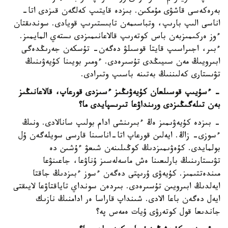
بەرەكەسى قاشۋى مۇمكىن. بىزدە قايتىپ كەلگەن قىزدى اتا-
اناسى الىپ بارىپ، وتباسىمەن تابىستىرىپ قويادى. سوندىقتان
ءوز ەركىمىزبەن باس كوتەرىپ قالاعانىمىزدى ىستەي المايمىز.
ءبىر، اجىراسىپ قايتا قوسىلۋ دەگەن- تۇسكەن جەرىڭدەگى
ابىرويىڭ مەن سىيىڭدى تۇسىرەدى. ءومىر بويىنا كۇيەۋىنىڭ
تۋىستارى كەلىننىڭ بەتىنە باسىپ وتىرادى.
- ءسۇيىپ قوسىلعان كۇيەۋىڭىز ءسىزدى قورعاپ، قالاعانىڭىز
بەن تىلەگىڭىزدى ورىنداۋعا تىرىسپايدى ما؟
- بىزدە كۇيەۋىمىز ەڭ ءبىرىنشى ادام بولىپ سانالادى. ونىڭ
ءسوزى- زاڭ. ايەلىن قورعاپ اتا-اناسىنا قارسى سويلەگەن ۇل
بولمايدى. كۇەۋىمىزدىڭ كوڭىلىنەن شىعۋ ءۇشىن دە
تۋىستارىنىڭ بارلىعىنا ەش ماسەلەسىز ۇناۋعا، جاعىنۋعا
مىندەتتىمىز. كۇيەۋى ۇرىپتى دەگەن ءسوز ءبىزدىڭ جاقتا
ايەلدىڭ ابىرويىن تۇسىرەدى. بىردەن سونداي تاياقتاۋعا لايىقتى
ايەل دەگەن باعا الادى. شىنداپ قاراسا ەر ادامنىڭ نازىك
جاندىعا قول كوتەرۋى ۇيات ەمەس پە؟