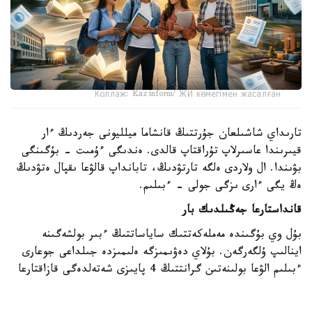
Коллаж: Kazinform/ ЖИ көмегімен жасалған
تارىداي شاشىلعان جۇرتتىڭ قانشاما ميلليونى جەردىڭ ءار
قيىرىندا عاسىرلاپ تۇراقتاپ قالدى. ەندىگى ءۇمىت - بۇگىنگى
بۋىندا. ال ولاردى ەلگە تارتۋدىڭ، تابانداپ قالۋعا ىقپال ەتۋدىڭ
ەڭ يگى ءارى ىزگى جولى - ءبىلىم.
قانداستارعا جەڭىلدىك بار
بۇل وي بۇگىندە مەملەكەتتىك ساياساتتىڭ ءبىر بولشەگىنە
اينالىپ ۇلگەرگەن. بۇلاي دەۋىمىزگە ەلىمىزدە جىلداعى جوعارى
ءبىلىم الۋعا بولىنەتىن گرانتتىڭ 4 پايىزى شەتەلدەگى قازاقتارعا
بەرىلەتىنى تۇرتكى بولىپ وتىر. وسى كۆوتا شەڭبەرىندە 2012
-جىلدان 2025 -جىلعا دەيىن 12000 عا جۋىق قانداس