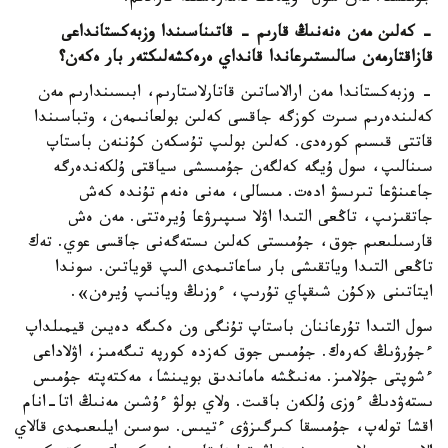
- كەلىن مەن ەنەنىڭ قارىم - قاتىناسىندا وزبەكستانداعى
قازاقتارمەن سالىستىرعاندا قانداي ەرەكشەلىكتەر بار ەكەن؟
- وزبەكستاندا مەن ارالاساتىن قاتارلاستارىم، ابىسىندارىم مەن
كەلىندەرىم سىرت كوزگە جاقسى كەلىن بولعانىمەن، وتباسىندا
قاتتى قىسىم كورەدى. كەلىن بولىپ تۇسكەن كۇننەن باستاپ
سىنالىپ، سول ۇيگە كەلگەن جۇمىسشى سياقتى ۇلكەندەرگە
جاعىنۋعا تىرىسۋ ادەت. مىسالى، مەنى ەنەم تۇندە كەش
جاتقىزىپ، تاڭعى التىدا اۋلا سىپىرۋعا ۇيرەتتى. مەن ەش
قارسىلىعىم جوق، جۇمىستى كەلىن ىستەگەنى جاقسى عوي. تەك
تاڭعى التىدا وياتقىشى بار ساعاتىمدى الىپ قوياتىن. سوندا
ايتاتىنى «كۇن شىقپاي تۇرىپ، ءوزىڭ ويانىپ ۇيرەن».
سول التىدا تۇرعاننان باستاپ تۇنگى ون ەكىگە دەيىن قيمىلداپ
ءجۇرۋىڭ كەرەك. جۇمىس جوق كەزدە كورپە تىگەمىز، اۋلاداعى
ءشوپتى جۇلامىز. مەنىڭشە ماماندىق بويىنشا، مەكتەپتە جۇمىس
ىستەۋدىڭ ءوزى ۇلكەن باقىت. ولاي بولۋ ءۇشىن مەنىڭ اتا-انام
اقشا تولەپ، جۇمىسقا كىرگىزۋى ءتيىس. سوسىن ايلىعىمدى قالاي