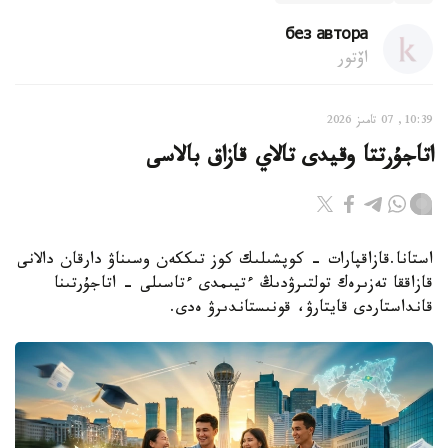
без автора
اۆتور
10:39, 07 تامىز 2026
اتاجۇرتتا وقيدى تالاي قازاق بالاسى
استانا.قازاقپارات - كوپشىلىك كوز تىككەن وسىناۋ دارقان دالانى
قازاققا تەزىرەك تولتىرۋدىڭ ءتيىمدى ءتاسىلى - اتاجۇرتىنا
قانداستاردى قايتارۋ، قونىستاندىرۋ ەدى.