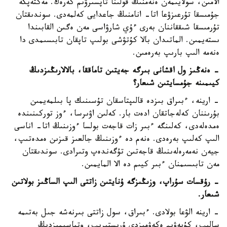
الامىن، سولايىمەن ەنەمنىڭ قولىنا تاپسىرۋىم كەرەك. مەكتەپكە
جۇمىسقا تۇرعىزۋعا اتا- انامنىڭ جاعدايى كەلمەدى. سوندىقتان
تۇرمىسقا شىققاننان بەرى ءۇي شارۋاسى مەن ەگىن القابىندا
ىستەيمىن. الماتىدان بالا كۇتۋشى بولىپ تاپقان تابىسىمدى دا
ەنەمە الىپ بارىپ بەرەمىن.
- ەنەڭىز ول اقشانى بىرگە جەيتىن تاماققا، بالالارىڭىزدىڭ
كيىمىنە جۇمسايتىن شىعار؟
- ارينە، ءبىراق بىزدە قالىپتاسقان تۇسىنىك پا بىلمەيمىن
بۇرىننان كەلەجاتقان ادەت بار. كەلىن اۋىرسا، ءوز توركىنىندە
ەمدەلەدى، كەلىنگە ءبىر زات قاجەت بولسا ءوزىنىڭ اتا- اناسى
الىپ كەلىپ بەرەدى. ەنەم دە ءوزىنىڭ جالعىز قىزىن ەمدەتىپ،
جيەن نەمەرەلەىنىڭ قاجەتىن تۇگەندەپ وتىرادى. سوندىقتان
مەن تابىسىمنان ءبىر كيىم دە الا المايمىن.
- رۇقسات سۇراپ، وزىڭىزگە ۇنايتىن زاتتى الىپ الساڭىز بولاتىن
شىعار.
- ارينە الۋعا بولادى. ءبىراق، سول زاتتى بىرنەشە جىل بەتىمە
سالىپ، كۇيەۋىم ەكەۋمىزدى ۇرىستىرىپ، وتباسىمىزدىڭ