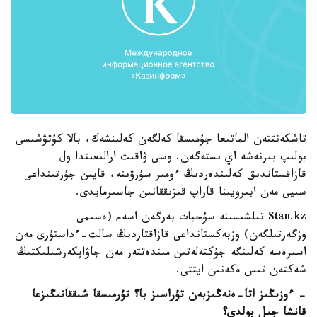
تاشكەنتتەن الماتىعا جۇمىسقا كەلگەن كەلىنشەك، بالا كۇتۋشىسى
بولىپ بىرنەشە اي ىستەگەن. وسى ۋاقىت ارالىعىندا ول
قازاقستاندىق كەلىندەردىڭ ءومىر سۇرۋىنە، قايىن جۇرتىنداعى
سىيى مەن ابىرويىنا قاراپ قىزىققانىن جاسىرمايدى.
Stan.kz تىلشىسىنە سۇحبات بەرگەن اسەم (ەسىمى
وزگەرتىلگەن) وزبەكستانداعى قازاقتاردىڭ سالت-ءداستۇرى مەن
اسىرەسە كەلىنگە جۇكتەلەتىن مىندەتتەر مەن جاۋاپكەرشىلىكتىڭ
شەكتەن تىس ەكەنىن ايتتى.
- ءوزىڭىز اتا-ەنەڭىزبەن تۇراسىز با؟ تۇرمىسقا شىققانىڭىزعا
قانشا جىل بولدى؟