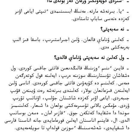
- ءسىزدى كۇيەۋىڭىز ۇرعان كەز بولدى ما؟
- ءيا. بىرنەشە مارتە. مەنىڭ ابىسىنىمدى ءتىپتى اياعى اۋىر
كەزدە ەنەسى ساباپ تاستادى.
- نە سەبەپتى؟
- كەلىنى ۇناماي قالعان. ۇلىن اجىراستىرىپ، باسقا قىز الىپ
بەرمەكشى ەدى.
- ول كەلىن نە سەبەپتى ۇناماي قالدى؟
- قايىن ءىنىم ءوزىنىڭ قالىڭدىعىن قاتتى جاقسى كوردى. ول
ەشقاشان تۋىستارىنىڭ سوزىنە ەرىپ، ايەلىنە قول كوتەرگەن
ەمەس. كەلىنىم دە كۇيەۋىن قاتتى جاقسى كورەدى. اناسى ۇلىن
ايەلىنەن قىزعانعان بولار، كەلىندى بىرنەشە رەت ۇيىنەن قۋىپ
جىبەردى. اياعى اۋىر كەزدە شاشىنان جۇلىپ، اۋناتىپ تۇرىپ
ۇردى. مۇمكىن بالانى تۇسىرمەكشى بولعان دا شىعار. كەلىنىمىز
سوندا دا ەشقايدا كەتكەن جوق. ءقازىر امان- ەسەن بوسانىپ
الدى. ال، قاينىم اناسىنان ايەلىن قورعامايدى جانە اناسىنا قارسى
دا شىقپايدى، شەشەسىنىڭ ءسوزىن قولداپ تا سويلەمەيدى.