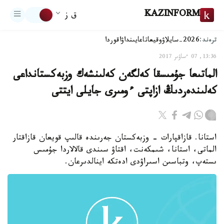
KAZINFORM
ق ز
ترەند:
2026-سايلاۋ
وقيعا
تاعايىنداۋ
اقوردا
13:36, 07 ءساۋىر 2017
الماتىعا جۇمىسقا كەلگەن كەلىنشەك وزبەكستانداعى
كەلىندەردىڭ ازاپتى ءومىرى جايلى ايتتى
استانا. قازاقپارات - وزبەكستان جەرىندە قالىپ قويعان قازاقتار
الماتى، استانا، شىمكەنت، اقتاۋ سىندى قالالاردا جۇمىس
ىستەپ، وتباسىن اسىراۋدى ادەتكە اينالدىرعان.