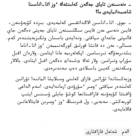
- ەنەسىنەن تاياق جەگەن كەلىنشەك ءوز اتا-اناسىنا
شاعىمدانبايدى ما؟
- جوق. اتا-اناسىن الاڭداتقىسى كەلمەيدى. بىزدە كۇيەۋىنەن،
قايىن ەنەسى مەن قايىن سىڭلىسىنەن تاياق جەپتى دەگەن جاي
قالىپتى جاعداي سياقتى. وندايدى باسىنان وتكىزبەيتىندەر كەم.
مىسالى، مەن دە قانشا قورلىق كورگەنىممەن ءوز اتا-اناما
بىلدىرمەۋگە تىرىسامىن. اپكەلەرىمە عانا ايتامىن. ولاردان اقىل
سۇراپ وتىرامىن. ولار تەك «شىدا» دەگەن اقىل ايتادى. بالالار
وسكەننەن كەيىن باسىلادى دەپ سەندىرەدى.
وزبەكستاندا تۇراتىن قازاق كەلىنى وسىلايشا الماتىدا تۇراتىن
كەلىندەر سياقتى ءومىر ءسۇرۋدى ارماندايدى. اسەم الداعى
ۋاقىتتا كۇيەۋىنە قازاقستانعا كوشۋ جايلى ۇسىنىس ايتىپ
كورمەكشى. سەبەبى، ول قىزىنىڭ ءوز ءومىرىن قايتالاعانىن
قالامايدى.
الەم
شەتەل قازاقتارى