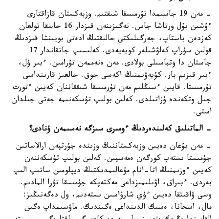
- مەن 19 جاسىمدا تۇرمىسقا شىقتىم. وزبەكستان قازاقتارى
ءۇشىن بۇل ورتاشا جاس. نەگىزىنەن قىزدار 16 جاسقا تولعان
كەزدەن باستاپ، جەرگىلىكتى حالىقتىڭ ادەتى بويىنشا قىزدىڭ
قولىن سۇراپ كەلۋشىلەر كوبەيەدى. كەلىسىپ جاتقاندار 17
جاستان دا وتباسىلى بولادى. مەن ەنەممەن تۇرامىن. ءبىر ۇل،
ءبىر قىزىم بار. كۇيەۋىمنىڭ اكەسى جوق. جالعىز قارىنداسى
تۇرمىستا. قايىن ءسىڭلىم مەن تۇرمىسقا شىققاننان كەيىن ءتورت
جىل وتكەندە ۇزاتىلدى. كەلىن بولىپ تۇسكەنىمە جەتى جىلدان
استى.
- الماتىلىق كەلىندەردىڭ ءومىرى سىزگە نەسىمەن ۇنادى؟
- مەن بۇعان دەيىن وزبەكستاننىڭ وزىندە جۇرتپەن ارالاساتىن
جۇمىستا ىستەپ كورگەن ەمەسپىن. كەلىن بولىپ تۇسكەننەن
كەيىن ءوزىمنىڭ اتا-انام مۇعالىمدىكتىڭ ديپلومىن ساتىپ الىپ
بەردى. ءبىراق، اۋىلىمىزداعى مەكتەپكە جۇمىسقا تۇرا المادىم.
وسى ۋاقىتقا دەيىن ءۇي شارۋاسىن ىستەدىم، ول دەگەنىڭىز:
مال، اسحانا، ەسىك الدىنداعى ەگىندىك. ماۋسىمداپ ەگىن