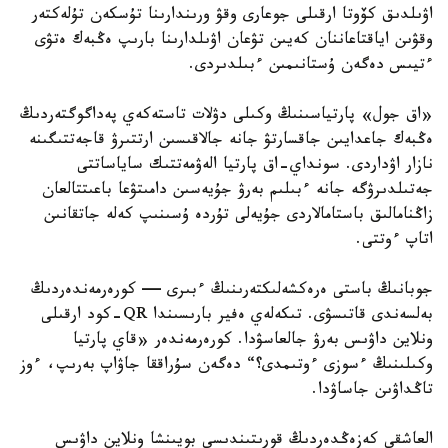
اۋىلدىق كۆوتا ارقىلى جوعارى وقۋ ورىندارىنا تۇسكەن تۇلەكتەر
وقۋىن اياقتاعاننان كەيىن تۋعان اۋىلدارىنا بارىپ ەڭبەك ەتۋى
ءتيىس دەگەن ۇستانىمىن ءبىلدىردى.
«اق جول» پارتياسىنىڭ وكىلى دۋلات تاستەكەي پەداگوگتەردىڭ
ەڭبەك جاعدايىن جاقسارتۋ جانە جالاقىسىن ارتتىرۋ قاجەتتىگىنە
نازار اۋداردى. سونداي-اق پارتيا الەۋمەتتىك ساياساتتى
جەتىلدىرۋگە جانە ءبىلىم بەرۋ جۇيەسىن دامىتۋعا باعىتتالعان
زاڭنامالىق باستامالاردى جۇيەلى تۇردە ۇسىنىپ كەلە جاتقانىن
اتاپ ءوتتى.
جوبانىڭ باستى ەرەكشەلىكتەرىنىڭ ءبىرى — كورەرمەندەردىڭ
بەلسەندى قاتىسۋى. تىكەلەي ەفير بارىسىندا QR-كود ارقىلى
ونلاين داۋىس بەرۋ جالعاسۋدا. كورەرمەندەر «قاي پارتيا
وكىلىنىڭ ءسوزى ءوتىمدى؟“ دەگەن سۇراققا جاۋاپ بەرىپ، ءوز
تاڭداۋىن جاساۋدا.
العاشقى كەزەڭدەردىڭ قورىتىندىسى بويىنشا ونلاين داۋىس