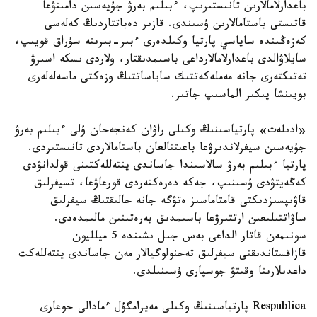
باعدارلامالارىن تانىستىرىپ، ءبىلىم بەرۋ جۇيەسىن دامىتۋعا
قاتىستى باستامالارىن ۇسىندى. قازىر دەباتتاردىڭ كەلەسى
كەزەڭىندە ساياسي پارتيا وكىلدەرى ءبىر-بىرىنە سۇراق قويىپ،
سايلاۋالدى باعدارلامالارداعى باسىمدىقتار، ولاردى ىسكە اسىرۋ
تەتىكتەرى جانە مەملەكەتتىك ساياساتتىڭ وزەكتى ماسەلەلەرى
بويىنشا پىكىر الماسىپ جاتىر.
«ادىلەت» پارتياسىنىڭ وكىلى راۋان كەنجەحان ۇلى ءبىلىم بەرۋ
جۇيەسىن سيفرلاندىرۋعا باعىتتالعان باستامالاردى تانىستىردى.
پارتيا ءبىلىم بەرۋ سالاسىندا جاساندى ينتەللەكتىنى قولدانۋدى
كەڭەيتۋدى ۇسىنىپ، جەكە دەرەكتەردى قورعاۋعا، تسيفرلىق
قاۋىپسىزدىكتى قامتاماسىز ەتۋگە جانە حالىقتىڭ سيفرلىق
ساۋاتتىلىعىن ارتتىرۋعا باسىمدىق بەرەتىنىن مالىمدەدى.
سونىمەن قاتار الداعى بەس جىل ىشىندە 5 ميلليون
قازاقستاندىقتى سيفرلىق تەحنولوگيالار مەن جاساندى ينتەللەكت
داعدىلارىنا وقىتۋ جوسپارى ۇسىنىلدى.
Respublica پارتياسىنىڭ وكىلى مەيرامگۇل ءمادالى جوعارى