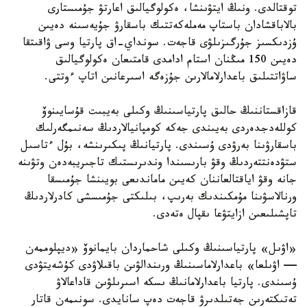
توقتالدى. ونىڭ ايتۋىنشا، ەكولوگيالىق اعارتۋ جۇمىستارى
بالاباقشادان باستاپ مەملەكەتتىك باسقارۋ جۇيەسىنە دەيىن
ۇزدىكسىز جۇرگىزىلۋى قاجەت. سونداي-اق پارتيا وسى ۋاقىتقا
دەيىن 150 مىڭنان استام ادامدى قامتىعان ەكولوگيالىق
ساۋاتتىلىق باعدارلامالارىن جۇزەگە اسىرعانىن اتاپ ءوتتى.
قازاقستاننىڭ حالىق پارتياسىنىڭ وكىلى بەيبىت قۇسايىنوۆ
كوللەدجدەردى بەيىندى جەكە كومپانيالاردىڭ سەنىمگەرلىك
باسقارۋىنا بەرۋدى ۇسىندى. پارتيانىڭ پىكىرىنشە، بۇل ءتاسىل
ستۋدەنتتەردىڭ وقۋ بارىسىندا وندىرىستىك تاجىريبەدەن وتۋىنە
جانە وقۋ اياقتالعاننان كەيىن ماماندىعى بويىنشا جۇمىسقا
ورنالاسۋىنا مۇمكىندىك بەرىپ، بىلىكتى جۇمىسشى كادرلاردىڭ
تاپشىلىعىن ازايتۋعا ىقپال ەتەدى.
«اۋىل» پارتياسىنىڭ وكىلى شاحماردان بايمانوۆ «ديپلوممەن
— اۋىلعا» باعدارلاماسىنىڭ ورىندالۋىن باقىلاۋدى كۇشەيتۋدى
ۇسىندى. پارتيا باعدارلامانىڭ ىسكە اسىرىلۋىن قاداعالاۋ
تەتىكتەرىن جەتىلدىرۋ قاجەت دەپ سانايدى. سونىمەن قاتار