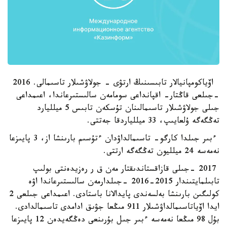
اۆياكومپانيالار تابىسىنىڭ ارتۋى - جولاۋشىلار تاسىمالى. 2016
-جىلعى قاڭتار- اقپانداعى سومامەن سالىستىرعاندا، اعىمداعى
جىلى جولاۋشىلار تاسىمالىنان تۇسكەن تابىس 5 ميلليارد
تەڭگەگە ۇلعايىپ، 33 ميللياردقا جەتتى.
ءبىر جىلدا كارگو- تاسىمالداۋدان ءتۇسىم بارىنشا از، 3 پايىزعا
نەمەسە 24 ميلليون تەڭگەگە ارتتى.
2017 -جىلى قازاقستاندىقتار مەن ق ر رەزيدەنتى بولىپ
تابىلمايتىندار 2015-2016 -جىلدارمەن سالىستىرعاندا اۋە
كولىگىن بارىنشا بەلسەندى پايدالانا باستادى. اعىمداعى جىلعى 2
ايدا اۆياتاسىمالداۋشىلار 911 مىڭعا جۋىق ادامدى تاسىمالدادى.
بۇل 98 مىڭعا نەمەسە ءبىر جىل بۇرىنعى دەڭگەيدەن 12 پايىزعا