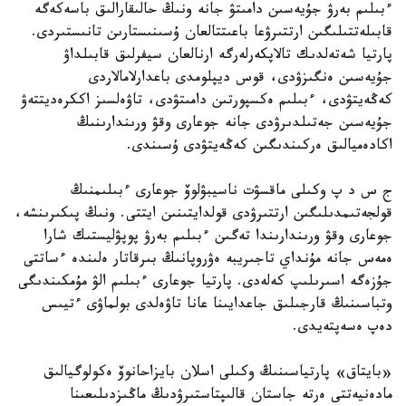
ءبىلىم بەرۋ جۇيەسىن دامىتۋ جانە ونىڭ حالىقارالىق باسەكەگە
قابىلەتتىلىگىن ارتتىرۋعا باعىتتالعان ۇسىنىستارىن تانىستىردى.
پارتيا شەتەلدىك تالاپكەرلەرگە ارنالعان سيفرلىق قابىلداۋ
جۇيەسىن ەنگىزۋدى، قوس ديپلومدى باعدارلامالاردى
كەڭەيتۋدى، ءبىلىم ەكسپورتىن دامىتۋدى، تاۋەلسىز اككرەديتتەۋ
جۇيەسىن جەتىلدىرۋدى جانە جوعارى وقۋ ورىندارىنىڭ
اكادەميالىق ەركىندىگىن كەڭەيتۋدى ۇسىندى.
ج س د پ وكىلى ماقسۋت ناسيبۋلوۆ جوعارى ءبىلىمنىڭ
قولجەتىمدىلىگىن ارتتىرۋدى قولدايتىنىن ايتتى. ونىڭ پىكىرىنشە،
جوعارى وقۋ ورىندارىندا تەگىن ءبىلىم بەرۋ پوپۋليستىك شارا
ەمەس جانە مۇنداي تاجىريبە ەۋروپانىڭ بىرقاتار ەلىندە ءساتتى
جۇزەگە اسىرىلىپ كەلەدى. پارتيا جوعارى ءبىلىم الۋ مۇمكىندىگى
وتباسىنىڭ قارجىلىق جاعدايىنا عانا تاۋەلدى بولماۋى ءتيىس
دەپ ەسەپتەيدى.
«بايتاق» پارتياسىنىڭ وكىلى اسلان بايزاحانوۆ ەكولوگيالىق
مادەنيەتتى ەرتە جاستان قالىپتاستىرۋدىڭ ماڭىزدىلىعىنا