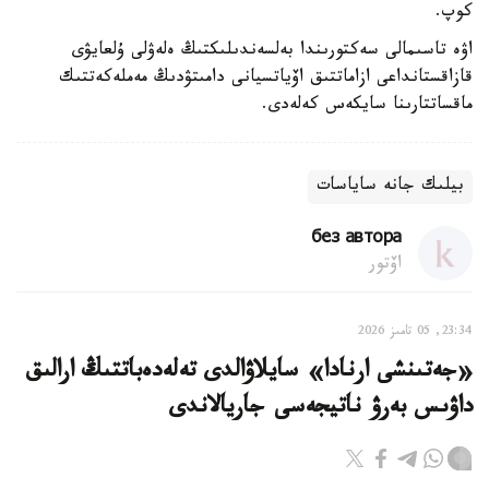
كوپ.
اۋە تاسىمالى سەكتورىندا بەلسەندىلىكتىڭ ەلەۋلى ۇلعايۋى
قازاقستانداعى ازاماتتىق اۆياتسيانى دامىتۋدىڭ مەملەكەتتىك
ماقساتتارىنا سايكەس كەلەدى.
بيلىك جانە ساياسات
без автора
اۆتور
23:34, 05 تامىز 2026
«جەتىنشى ارنادا» سايلاۋالدى تەلەدەباتتىڭ ارالىق
داۋىس بەرۋ ناتيجەسى جاريالاندى