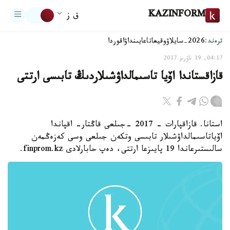
KAZINFORM
ق ز
ترەند:
2026-سايلاۋ
وقيعا
تاعايىنداۋ
اقوردا
04:17, 19 ناۋرىز 2017
قازاقستاندا اۆيا تاسىمالداۋشىلاردىڭ تابىسى ارتتى
استانا. قازاقپارات - 2017 -جىلعى قاڭتار- اقپاندا
اۆياتاسىمالداۋشىلار تابىسى وتكەن جىلعى وسى كەزەڭمەن
سالىستىرعاندا 19 پايىزعا ارتتى، دەپ حابارلادى finprom.kz.