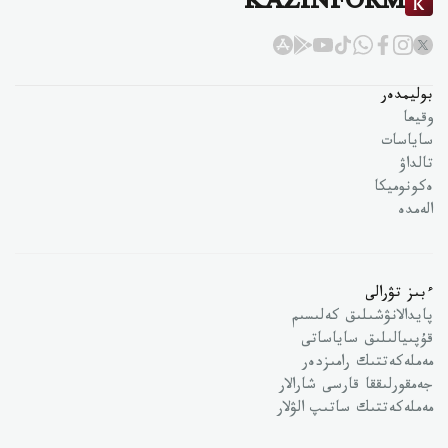
KAZINFORM
بوليمدەر
وقيعا
ساياسات
تالداۋ
ەكونوميكا
الەمدە
ءبىز تۋرالى
پايدالانۋشىلىق كەلىسىم
قۇپىيالىلىق ساياساتى
مەملەكەتتىك رامىزدەر
جەمقورلىققا قارسى شارالار
مەملەكەتتىك ساتىپ الۋلار