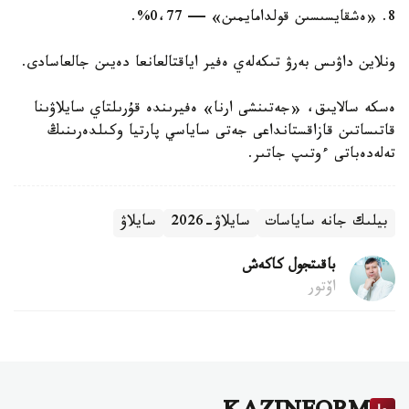
8. «ەشقايسىسىن قولدامايمىن» — 0،77%.
ونلاين داۋىس بەرۋ تىكەلەي ەفير اياقتالعانعا دەيىن جالعاسادى.
ەسكە سالايىق، «جەتىنشى ارنا» ەفيرىندە قۇرىلتاي سايلاۋىنا
قاتىساتىن قازاقستانداعى جەتى ساياسي پارتيا وكىلدەرىنىڭ
تەلەدەباتى ءوتىپ جاتىر.
بيلىك جانە ساياسات
سايلاۋ-2026
سايلاۋ
باقىتجول كاكەش
اۆتور