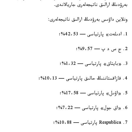
بەرۋدىڭ ارالىق ناتيجەلەرى جاريالاندى.
ونلاين داۋىس بەرۋدىڭ ارالىق ناتيجەلەرى:
1. ادىلەت» پارتياسى — 42،53%؛
2. ج س د پ — 9،57%؛
3. «بايتاق» پارتياسى — 1،32%؛
4. قازاقستاننىڭ حالىق پارتياسى — 10،13%؛
5. «اۋىل» پارتياسى — 17،58%؛
6. «اق جول» پارتياسى — 7،22%؛
7. Respublica پارتياسى — 10،88%؛