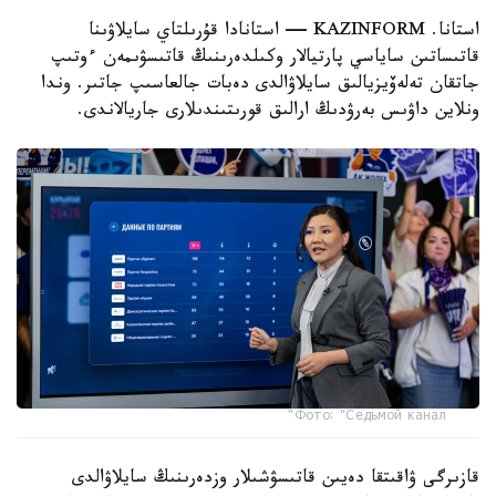
استانا. KAZINFORM — استانادا قۇرىلتاي سايلاۋىنا
قاتىساتىن ساياسي پارتيالار وكىلدەرىنىڭ قاتىسۋىمەن ءوتىپ
جاتقان تەلەۆيزيالىق سايلاۋالدى دەبات جالعاسىپ جاتىر. وندا
ونلاين داۋىس بەرۋدىڭ ارالىق قورىتىندىلارى جاريالاندى.
Фото: "Седьмой канал"
قازىرگى ۋاقىتقا دەيىن قاتىسۋشىلار وزدەرىنىڭ سايلاۋالدى