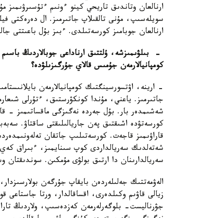
ارنالعان وتاندىق تاريحي كينو ءونىم ءتۇسىرۋىمىز مۇ
سويلەسىپ، مۇنى تالقىلاپ جاتىرمىز. ال دەرەكتى فيلم
ارنالعان جوبامىز كورسەتىلدى. ءبىز بۇل باعىتتى جالع
- بىلۋىمىزشە، ۇلتتىق ارناداعى جوبالاردىڭ باسىم
كومپانيالارمەن جۇمىس قالاي جۇرگىزىلۋدە؟
- ارينە، اۋتسورسينگتىك كومپانيالارمەن بايلانىستام
جاتىرمىز. ياعني، مۇندا كونكۋرستىق، ءتۇرلى شىعار
شەشىمدەر بار. بۇل جەردە نەگىزگى ماقساتىمىز - قان
كورسەتۋدە اشىقتىق پەن جاريالىلىقتى ساقتاۋ. سەبە
قاراۋىمىز قاجەت. كورسەتىلىپ جاتقان تەلەونىمدەردىڭ، 
شەتەلدىك سەريالداردى كوپ سىنايمىز، ءبىراق كەي 
سەريالدارىنان دا ارتىق بولۋى مۇمكىن. سوندىقتان وس
الەۋمەتتىك جەلىلەردەن بايقاپ جۇرگەن بولارسىزدار، 
زيالى قاۋىم وكىلدەرى، اقساقالدار، ورتا جاستاعى ق
جۋرناليست- بلوگەرلەرمەن كەزدەسىپ، ولاردىڭ تاراپ