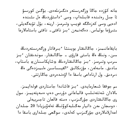
جانە كۇزدە جاڭا وزگەرىستەر ەنگىزىلەدى. بۇگىن كورىسۋ
ا جىل رەتىندە قابىلداپ، وسى ءداستۇردىڭ ەل ىشىندە
دەيى وسى كەزەڭگە قويىپ وتىرمىز. ارينە، بۇل تۇبەگەيلى،
تىرۋعا بولماس. دەگەنمەن ءبىز ناقتى- ناقتى باستامالارعا
يقاعانىمىز، جاڭالىقتار بويىنشا ءبىرقاتار وزگەرىستەردىڭ
سىن، ونىڭ ەڭ باستى قارۋى - جاڭالىقتار. سوندىقتان ءبىز
سىرىپ وتىرمىز. ءبىز جاڭالىقتاردىڭ «شاپكاسىنان» باستاپ،
سادىق. ماسەلەن، مۋزىكالىق ءالقيسساسىن ەلىمىزدەگى ەڭ
ىردىق. ول ارناداعى باسقا دا اۋەندەردى جاڭارتتى.
 جوققا شىعارمايدى. ءبىز قاشاندا جاستاردى قولدايمىز.
الادان شەتتەتىلىپ قالماعانى دۇرىس دەپ ەسەپتەيمىز. سول
ەرى جاڭالىقتاردى جۇرگىزىپ، ەستە قالعان تاجىريبەلى
جۋرناليستەردى شاقىرىپ جاتىرمىز. ماسەلەن، قىمبات دوسجان مەن دانيار مەڭىلبەكوۆتىڭ تەلەۆيزيادا 20 جىلدان
باعدارلامالاردى جۇرگىزىپ كەلدى، سوڭعى جىلدارى باسقا دا