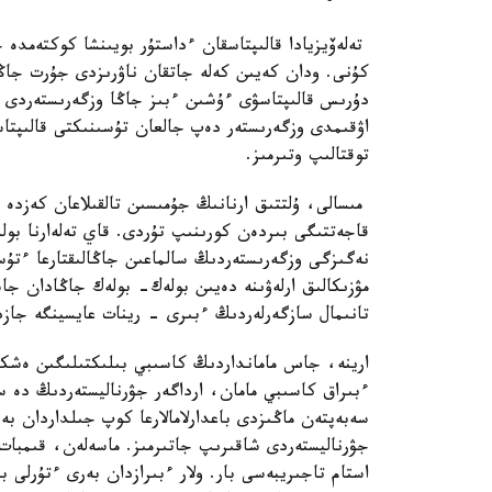
تەلەۆيزيادا قالىپتاسقان ءداستۇر بويىنشا كوكتەمدە 
كۇنى. ودان كەيىن كەلە جاتقان ناۋرىزدى جۇرت جاڭ
دۇرىس قالىپتاسۋى ءۇشىن ءبىز جاڭا وزگەرىستەردى ا
اۋقىمدى وزگەرىستەر دەپ جالعان تۇسىنىكتى قالىپتاس
توقتالىپ وتىرمىز.
مىسالى، ۇلتتىق ارنانىڭ جۇمىسىن تالقىلاعان كەزدە با
قاجەتتىگى بىردەن كورىنىپ تۇردى. قاي تەلەارنا بول
نەگىزگى وزگەرىستەردىڭ سالماعىن جاڭالىقتارعا ءتۇ
مۋزىكالىق ارلەۋىنە دەيىن بولەك- بولەك جاڭادان جا
تانىمال سازگەرلەردىڭ ءبىرى - رينات عايسينگە جازد
ارينە، جاس مامانداردىڭ كاسىبي بىلىكتىلىگىن ەشكىم
ءبىراق كاسىبي مامان، ارداگەر جۋرناليستەردىڭ دە س
سەبەپتەن ماڭىزدى باعدارلامالارعا كوپ جىلداردان ب
استام تاجىريبەسى بار. ولار ءبىرازدان بەرى ءتۇرلى 