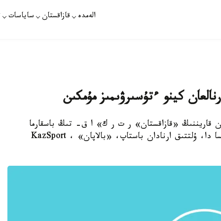
الەمدە
قازاقستان
ساياسات
ت
ارنالعان كينو ءتۇسىرۋىمىز مۇمكىن
لان قاريننىڭ «قازاقستان» ر ت ر ك» ا ق- تىڭ باسقارما
ءتوراعالىعىنا تاعايىندالعانىنا ءبىر ايدان ءسال اسسا دا، ۇلتتىق ارنادان باستاپ، «بالاپان» ، KazSport