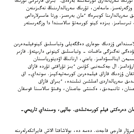
تۇرىك سەريالدارى كورسەتىلە بەرەدى. ءبىراق قازىرگى تۇرىك
ى وزگەرتەمىز. ماسەلەن، تۇرىك سەريالدارىنىڭ نەگىزىنەن
 سەريالدارىنا كوبىرەك ءمان بەرەمىز. ورتا عاسىرلارداعى
 تىرىسامىز. بىزدە كينو كورسەتۋ سالاسىندا دا وزگەرىستەر
سىنداعى ۇزدىك جوعارى دەڭگەيلى وتباسىلىق كينوفيلمدەرىن
دەگى نەگىزگى ماقسات - وتباسىلىق كينونى دارىپتەۋ. قازىر
ىمەن اينالىسۋدامىز. ياعني، ارنانىڭ اۋديتورياسىنان
رۋدامىز. ال جەكسەنبى كۇنىن ءبىز تۇراقتى تۇردە قازاق
اتقان ۇزدىك قازاق فيلمدەرىن كورسەتپەكپىز. سونداي- اق
انىمال بريتاندىق سەريالداردى اعىلشىن تىلىندە، ءبىراق قازاق
عىنان، تانىمدىق، ەكىنشى جاعىنان، وقىتۋ سالاسىنا قوسقان
العان دەرەكتى فيلم كورسەتىلدى. جالپى، وسىنداي تاريحي-
رۋار قارجى قاجەت. دەسە دە، بولاشاقتا الاش قايراتكەرلەرىنە