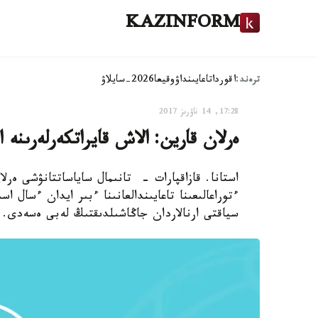
KAZINFORM
ترەند:
اقوردا
تاعايىنداۋ
وقيعا
2026-سايلاۋ
17:28, 14 ناۋرىز 2017
ەرلان قارين: الاش قايراتكەرلەرىنە 
استانا. قازاقپارات - تانىمال ساياساتتانۋشى ەر
سياقتى ارنالاردان جاڭاشىلدىقتىڭ لەبى ەسەدى.