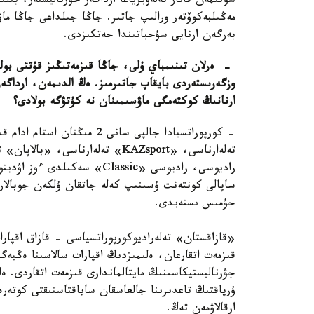
سونىمەن قاتار تەلەۆيزياعا ارداگەر جۋرناليستەر، بىل
مەڭىلبەكوۆتەر ورالىپ جاتىر. جاڭا جىلداعى جاڭا ماۋ
بەرگەن ارنايى سۇحباتىندا جەتكىزدى.
- ەرلان تىنىمباي ۇلى، جاڭا قىزمەتىڭىز قۇتتى بولس
وزگەرىستەردى بايقاپ جاتىرمىز. ەڭ الدىمەن، ارداگەر 
ارنانىڭ كوكتەمگى ماۋسىمىنان نە كۇتۋگە بولادى؟
- كورپوراتسيادا جالپى سانى 2
تەلەارناسى، «KAZsport» تەلەارنا
راديوسى، راديوسى «Classic» س
ساپالى كونتەنت ۇسىنىپ كەلە جاتقان ۇلكەن جوبالار ب
جۇمىس ىستەيدى.
«قازاقستان» تەلەراديوكورپوراتسياسى - قازاق اقپارا
قىزمەت اتقارعان، ەلىمىزدىڭ اقپارات سالاسىنا ەڭبەگ
جۋرناليستيكاسىنىڭ مايتالماندارى قىزمەت اتقاردى. ە
ۇرپاقتىڭ تاعدىرىنا جالعاسقان ساباقتاستىقتى كوتەر
ارقالاۋمەن تەڭ.