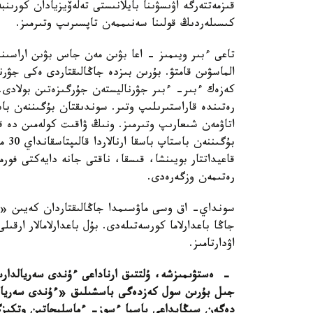
قىزمەتتەرگە اۋىسۋىنا بايلانىستى تەلەۆيزيادان كورى
كىسىلەردىڭ قولىنا سەنىممەن تاپسىرىپ وتىرمىز.
تاعى ءبىر ويىمىز - اعا بۋىن مەن جاس بۋىن اراسىند
الماسۋىن قامتۋ. بۇرىن بىزدە جاڭالىقتاردى ەكى جۋر
كەزەك ءبىر- ءبىر جۋرناليستەن جۇرگىزەتىن بولادى. 
رەتىندە قاراستىرىلىپ وتىر. سوندىقتان بۇگىننەن با
بۇگى
قاعيداتتار بويىنشا، قىسقا، ناقتى جانە دايەكتى فورم
رەتىمەن وزگەرەدى.
سونداي- اق وسى ماۋسىمدا جاڭالىقتاردان كەيىن «
جاڭا باعدارلاما كورسەتىلەدى. بۇل باعدارلامالار ارقىل
اۋدارتامىز.
جىل بۇرىن سول كەزدەگى باسشىلىق «ءۇندى سەريالدا
دەگەن سىڭايداعى باسپا ءسوز- ءماسليحاتىن وتكىز