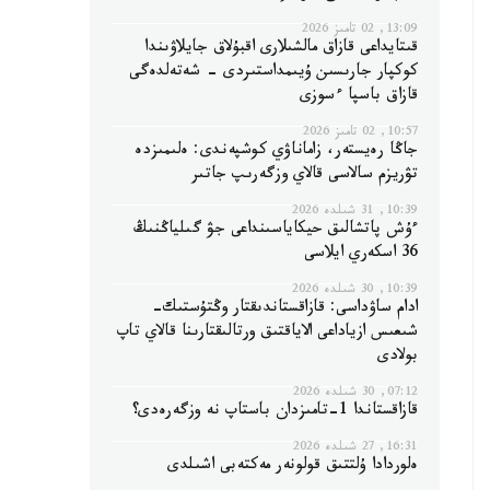
13:09, 02 تامىز 2026
قىتايداعى قازاق مالشىلارى اقبۇلاق جايلاۋىندا
كوكپار جارىسىن ۇيىمداستىردى - شەتەلدەگى
قازاق باسپا ءسوزى
10:57, 02 تامىز 2026
جاڭا رەيستەر، زاماناۋي كوشپەندى: ەلىمىزدە
تۋريزم سالاسى قالاي وزگەرىپ جاتىر
10:39, 31 شىلدە 2026
ءۇش پاتشالىق حيكاياسىنداعى جۋ گىلياڭنىڭ
36 اسكەري ايلاسى
10:39, 30 شىلدە 2026
ادام ساۋداسى: قازاقستاندىقتار وڭتۇستىك-
شىعىس ازياداعى الاياقتىق ورتالىقتارىنا قالاي تاپ
بولادى
07:12, 30 شىلدە 2026
قازاقستاندا 1-تامىزدان باستاپ نە وزگەرەدى؟
16:31, 27 شىلدە 2026
ەلوردادا ۇلتتىق قولونەر مەكتەبى اشىلدى