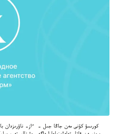
كورىسۋ كۇنى مەن جاڭا جىل - ءاز- ناۋرىزدان باستاپ