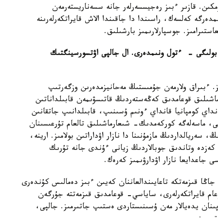
مكىن. قازىر ءبىز رەجيسسەرلەر جانە سسەناريستەرمەن
دەرگە كەلسەك، راسىندا دا جاقىندا الاش قايراتكەرلەرىنە
استىرامىز. جوسپارلارىمىز بارشىلىق.
 بولىگى - ءتول ونىمدەرى. ال جالپى اۋتسورسينگتىك
ىز. ءبىراق ولارمەن جۇمىستىڭ مەحانيزمدەرىن وزگەرتىپ
ماشىلىق قوعامدىق كەڭەستەردىڭ قاتىسۋىمەن قابىلداناتىن
داي كومپانيا قانداي ءونىم ۇسىنىپ، قابىلدانىپ جاتقانىن
بى، ماسەلەگە كوركەمدىك- شىعارماشىلىق تالعام تۇرعىسىنان
سەريالداردىڭ مازمۇنىنا دا نازار اۋداراتىن بولامىز. ارينە،
كەزدە وتاندىق جوبالاردىڭ زيانى ءۇندى جانە تۇرىك
ى جاعدايعا نازار اۋدارۋىمىز كەرەك.
جاڭا قىزمەتكە تاعايىندالعاننان كەيىن ءبىز دەمالىس كۇندەرى
وعام قايراتكەرلەرى، ساياسي- قوعامدىق قىزمەتتە جۇرگەن
ىنان يدەيالار مەن ۇسىنىستاردى ەستىپ جاتىرمىز. جالپى،