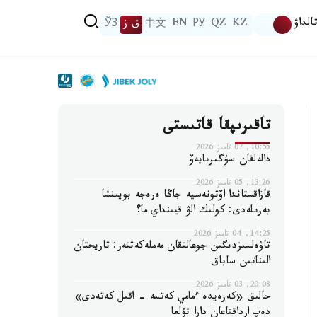
الداۋ
KZ
QZ
РУ
EN
中文
ق ز
ЎЗ
تاقىرىپقا قاتىستى
10:55, 07 تامىز 2026
دالەلقان سۇگىربايەۆ
13:26, 05 تامىز 2026
قازاقستاندا اۆتونەسيە جاڭا ەرەجە بويىنشا
بەرىلەدى: كولىك الۋ قيىنداي ما؟
14:25, 04 تامىز 2026
تاۋەلسىزدىگىن جوعالتقان مەملەكەتتەر: تاريحتان
الىناتىن ساباق
20:08, 03 تامىز 2026
حالىق «كەرەيدە ءمامي كەتسە - اقىل كەتەدى»
دەپ ارداقتاعان دارا تۇلعا