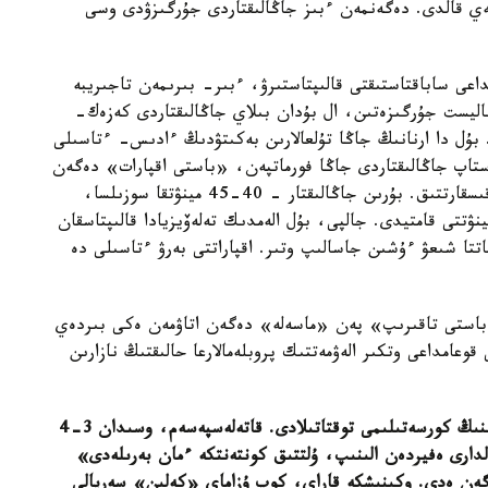
نبەي قالدى. دەگەنمەن ءبىز جاڭالىقتاردى جۇرگىزۋدى وسى
اعى ساباقتاستىقتى قالىپتاستىرۋ، ءبىر- بىرىمەن تاجىريبە
ناليست جۇرگىزەتىن، ال بۇدان بىلاي جاڭالىقتاردى كەزەك-
بۇل دا ارنانىڭ جاڭا تۇلعالارىن بەكىتۋدىڭ ءادىس- ءتاسىلى
ستاپ جاڭالىقتاردى جاڭا فورماتپەن، «باستى اقپارات» دەگەن
اتاۋمەن شىعارىپ وتىرمىز. ونىڭ ۋاقىت كولەمىن دە قىسقارتتىق. بۇرىن جاڭالىقتار - 40-45 مينۋتقا سوزىلسا،
ننەن باستاپ باسقا ارنالاردا قالىپتاسقانداي 30 مينۋتتى قامتيدى. جالپى، بۇل الەمدىك تەلەۆيزيادا قالىپتاسقان
اتتا شىعۋ ءۇشىن جاسالىپ وتىر. اقپاراتتى بەرۋ ءتاسىلى دە
باستى تاقىرىپ» پەن «ماسەلە» دەگەن اتاۋمەن ەكى بىردەي
ى قوعامداعى وتكىر الەۋمەتتىك پروبلەمالارعا حالىقتىڭ نازارىن
- ەستۋىمىزشە، ۇلتتىق ارناداعى ءۇندى سەريالدارىنىڭ كورسەتىلىمى توقتاتىلادى. قاتەلەسپەسەم، وسىدان 3-4
رى ەفيردەن الىنىپ، ۇلتتىق كونتەنتكە ءمان بەرىلەدى»
گەن ەدى. وكىنىشكە قاراي، كوپ ۇزاماي «كەلىن» سەريالى