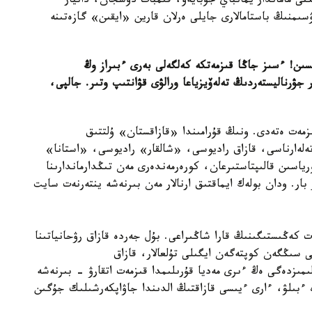
ىكتى ماماندار يمانباي جۇبايەۆ، قىمبات دوسجان، دانيار
سىمنىڭ باستامالارى جايلى ەرلان قارين «ايقىن» گازەتىنە
ىن! ءسىز جاڭا قىزمەتكە كەلگەلى بەرى ءبىراز وڭ
جۋرناليستەردىڭ تەلەۆيزياعا ورالۋى قۋانتىپ وتىر. جالپى،
 مىڭنان استام ادام قىزمەت ەتەدى. ونىڭ قۇرامىندا «قازاقستان» ۇلتتىق
سى، «بالاپان» تەلەارناسى، قازاق راديوسى، «شالقار» راديوسى، «استانا»
ەكىلدى ءوز اۋديتورياسىن قالىپتاستىرعان، كورەرمەندەرى مەن تىڭدارماندارىنا
ار. ودان بولەك ايماقتىق ارنالار مەن بىرنەشە ينتەرنەت سايت
ت كەڭىستىگىنىڭ قارا شاڭىراعى. بۇل جەردە قازاق رۋحانياتىنا
ى سىڭگەن كوپتەگەن ايگىلى تۇلعالار، قازاق
لىمىزدەگى ەڭ ءىرى مەديا قۇرىلىمدا قىزمەت اتقارۋ - بىرنەشە
ە ءبىلۋ، ءارى ءيىسى قازاقتىڭ الدىندا جاۋاپكەرشىلىك جۇگىن