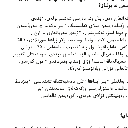
ىمەن نە بولماق؟
ىلدانعان ەدى. بۇل وتە دۇرىس شەشىم بولدى. ءۇندى
دار وكىلدەرىمەن بىلاي كەلىستىك: ءبىز «كەلىن» سەريالىمەن
 دوعارامىز. نەگىزىنەن، ءۇندى سەريالدارى - ارزان
تەلەونىمدەر. كوپتەگەن ەلدەردىڭ نارىعىن ولار ارزان باعاسىمەن الادى. ونىڭ ۇستىنە، ولار ۇزاققا سوزىلادى، 200-
300، ءتىپتى 500 سەريالى بوپ شىعا بەرەدى. كوپتەگەن تەلەارنالارعا بۇل وتە ءتيىمدى. ماسەلەن، 30 سەريالى
ن جاڭا سەريال ساتىپ الۋعا ءماجبۇر بولادى. سوندىقتان كەيبىر
ر سەريالدىڭ الدىندا ۇزاق ۇستاپ وتىرعاندى ءجون كورەدى.
لعامى تۋرالى ويلانۋىمىز كەرەك.
بەلگىلى ءبىر ايماققا ءتان مادەنيەتتىڭ تۋىندىسى. ءبىزدىڭ
سالت- داستۇرلەرىمىز وزگەشەلەۋ. سوندىقتان ءوز
 رەيتينگتى قۋالاي بەرمەي، كورەرمەن تالعامىن
اي؟