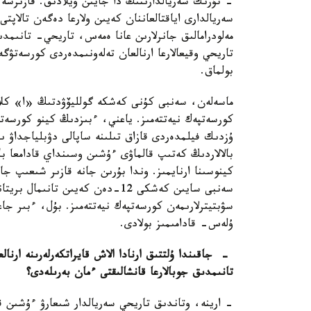
- تۇرىك سەريالدارىنىڭ دا جايىن ويلادىق. قازىرشە 
سەريالدارى اياقتالعاننان كەيىن ولارعا دەگەن تالاپت
مەلودرامالىق جانرلارىن عانا ەمەس، تاريحي- تانىمدىق
تاريحي وقيعالارعا ارنالعان تەلەونىمدەردى كورسەتۋگە
بولماق.
ماسەلەن، سەنبى كۇنى كەشكە گولليۆۋدتىڭ «ا» كلا
كورسەتپەك نيەتتەمىز. ياعني، ءبىزدىڭ كينو كورسەتۋ
ۇزدىك فيلمدەردى قازاق تىلىنە ساپالى دۋبلياجداۋ ىس
بالالاردىڭ كەتىپ قالماۋى ءۇشىن وسىنداي قادامعا با
كينوسىنا ارنايمىز. وندا بۇرىن جانە قازىر شىعىپ ج
سەنبى سايىن كەشكى 12-دەن كەيىن ت
سۋبتيترلارىمەن كورسەتپەك نيەتتەمىز. بۇل، ءبىر جا
ۇلەس- قادامىمىز بولادى.
- جاقىندا ۇلتتىق ارنادا الاش قايراتكەرلەرىنە ارن
تانىمدىق جوبالارعا قانشالىقتى ءمان بەرىلەدى؟
- ارينە، وتاندىق تاريحي سەريالدار شىعارۋ ءۇشىن قى