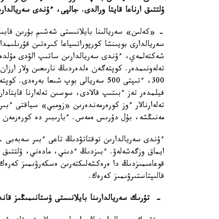
ۇلتتىق ارناعا قايتا ورالدى. جالپى، ءۇندى سەريالدار
- «كەلىن» سەريالىنا بايلانىستى شەشىم بۇرىن قاب
سەريالدارى بويىنشا كورپوراتسياعا كىرەتىن قۇرىلىم
شەكتەلمەي، ءۇندى سەريالدارىن ساتىپ الۋدى مۇلدەم
فيلمدەر تەز ءبىتىپ قالادى، سوسىن تەلەارنا قايتادا
تەلەارنالار ءوز كورەرمەندەرىن «زومبي» سياقتى ءبى
مەنىڭشە، بۇل دۇرىس ەمەس. ءبارىبىر دە كورەرمەن تا
ءۇندى سەريالدارىن توقتاتۋدىڭ تاعى ءبىر سەبەبى - 
ايماق وزگەشەلەۋ. ءبىزدىڭ ءدىني، مادەني، ۇلتتىق 
قوعامىمىزدىڭ دا ەرەكشەلىكتەرىن ەسكەرۋىمىز كەرەك.
قالىپتاستىرۋىمىز كەرەك.
- تۇرىك سەريالدارىنا بايلانىستى ۇستانىمىڭىز قاند