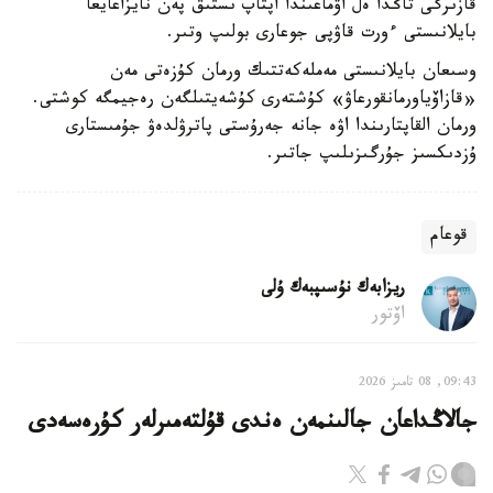
قازىرگى تاڭدا ەل اۋماعىندا اپتاپ ىستىق پەن نايزاعايعا
بايلانىستى ءورت قاۋپى جوعارى بولىپ وتىر.
وسىعان بايلانىستى مەملەكەتتىك ورمان كۇزەتى مەن
«قازاۆياورمانقورعاۋ» كۇشتەرى كۇشەيتىلگەن رەجيمگە كوشتى.
ورمان القاپتارىندا اۋە جانە جەرۇستى پاترۋلدەۋ جۇمىستارى
ۇزدىكسىز جۇرگىزىلىپ جاتىر.
قوعام
ريزابەك نۇسىپبەك ۇلى
اۆتور
09:43, 08 تامىز 2026
جالاڭداعان جالىنمەن ەندى قۇلتەمىرلەر كۇرەسەدى