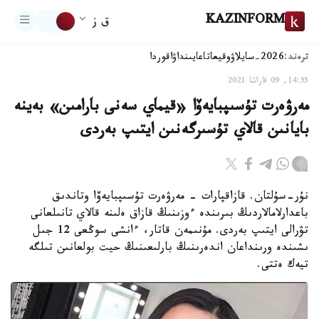
KAZINFORM
ق ز
ترەند:
2026-سايلاۋ
وقيعا
تاعايىنداۋ
اقوردا
14:55, 09 قاراشا 2021
مەرۋەرت تۇسىپبايەۆا «قيماي سەنى بارامىن» بەينە
بايانىن قالاي تۇسىرگەنىن ايتىپ بەردى
نۇر-سۇلتان. قازاقپارات - مەرۋەرت تۇسىپبايەۆا وتاندىق
باعدارلامالاردىڭ بىرىندە ءوزىنىڭ قازاق ەلىنە قالاي تانىلعانى
تۋرالى ايتىپ بەردى. مۇنىمەن قاتار، ءانشى سوڭعى 12 جىل
ىشىندە ورىنداعان اندەرىنىڭ بارلىعىنىڭ حيت بولعانىن تىلگە
تيەك ەتتى.