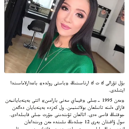
بۇل تۋرالى ك ت ك ارناسىنىڭ «باستى رولدە» باعدارلاماسىندا
ايتىلدى.
«مەن 1995 -جىلى «قيماي سەنى بارامىن» اتتى بەينەبايانمەن
قازاق ەلىنە تانىلعان بولاتىنمىن. ول كەزدە بەينەبايان دەگەن
جوقتىڭ قاسى ەدى. اتالعان تۋىندىنى جۇرت جىلى قابىلدادى.
سول ۋاقىتان بەرى 12 جىلدىڭ ىشىندە مەن ورىنداعان