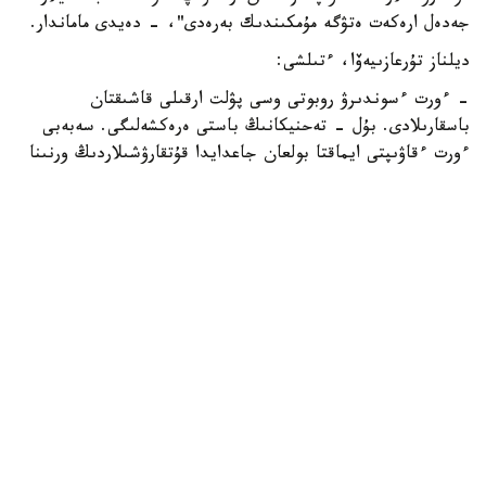
جەدەل ارەكەت ەتۋگە مۇمكىندىك بەرەدى"، - دەيدى ماماندار.
ديلناز تۇرعازىيەۆا، ءتىلشى:
- ءورت ءسوندىرۋ روبوتى وسى پۋلت ارقىلى قاشىقتان
باسقارىلادى. بۇل - تەحنيكانىڭ باستى ەرەكشەلىگى. سەبەبى
ءورت ءقاۋىپتى ايماقتا بولعان جاعدايدا قۇتقارۋشىلاردىڭ ورنىنا
روبوت جىبەرىلىپ، ەڭ قاتەرلى جۇمىستى وسى تەحنيكا اتقارادى.
وپەراتور قۇرىلعىنا 700 مەتر قاشىقتىقتان باعىتتايدى. روبوتتىڭ
الدىڭعى بولىگىنە كامەرا ورناتىلعان. ونىڭ كومەگىمەن ماماندار
ءورت وشاعىن باقىلاپ، سۋ نەمەسە كوبىك شاشادى. روبوتتىڭ
جىلدامدىعى ساعاتىنا 10 شاقىرىم. سۋ بۇركۋ قاشىقتىعى 100
مەتردەن اسادى. سالماعى 480 كەلى، ال جۇك كوتەرگىشتىگى
200 كەلىگە دەيىن جەتەدى.
اسلان بوتابايەۆ، پاۆلودار وبلىسى ت ج د ءورت ءسوندىرۋ
باسقارماسى باستىعىنىڭ ورىنباسارى:
- بۇل وتاندىق ءونىم. مۇناي ساقتاۋ قويمالارى، جانارماي
ساقتاۋ، گاز ءسۇيىوتىقتارى، اسكەري قارۋ-جاراق جارىلعان