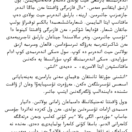
اندەرىمنىڭ بارلىعى حيت بولدى دەسەم قاتەلەسپەيمىن. بۇل
ارتىق ايتقانىم ەمەس. ءدال قازىرگى ۋاقىتتا مەن جاڭا اندەر
جازعىزىپ جاتىرمىن. ارينە، بارلىق اندەرىم حيت بولادى دەپ
ماقتانىپ ايتا المايمىن. شىعارماشىلىعىمدا بالكىم توقىراۋ بولىپ
جاتقان شىعار. قۇدايعا شۇكىر، مەن قازىرگى ۋاقىتتا كينوعا دا
ءتۇسىپ جاتىرمىن. ونەر سالاسىندا جيناعان بارلىق تاجىريبەمدى
مەن شاكىرتتەرىمە بەرۋگە تىرىسۋدامىن. قالعان ومىرىمە ازىق
بولاتىن حيت اندەرىم دە كوپ. سول ەسكى اندەرىمدى كوپ ادام
سۇرايدى. ەسكى اندەرىمنىڭ كوپ سۇرانىسقا يە ەكەنىن
ماقتانىشپەن ايتا الامىن»، - دەيدى ءانشى.
ءانشىنى جۇرتقا تانىتقان «قيماي سەنى بارامىن» بەينەبايانى
اسىعىس تۇسىرىلگەن ەكەن. مەرۋەرت تۇسىپبايەۆا وعان از ۋاقىت
ىشىندە دايىندالىپ ۇلگەرگەنىن ايتىپ جاتىر.
«ول ۋاقىتتا تەحنيكانىڭ دامىماعان زامانى بولاتىن. دانيار
ەسىمدى ازامات تۇسىرەتىن بولدى. مەن ول كەزدە تەاتردا جۇمىس
جاساپ ءجۇردىم. الگى بالا ءبىر كۇنى كەلىپ «مەن ەرتەڭگە
كامەرانى الدىم. باسقا كۇنى كامەرا بولمايدى» دەدى. مەندە نە