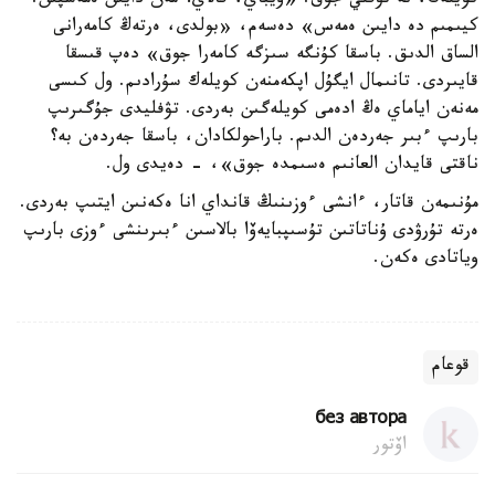
كويلەك، نە تۋفلي جوق. «ويباي، قالاي؟ مەن دايىن ەمەسپىن.
كيىمىم دە دايىن ەمەس» دەسەم، «بولدى، ەرتەڭ كامەرانى
الساق الدىق. باسقا كۇنگە سىزگە كامەرا جوق» دەپ قىسقا
قايىردى. تانىمال ايگۇل اپكەمنەن كويلەك سۇرادىم. ول كىسى
مەنەن اياماي ەڭ ادەمى كويلەگىن بەردى. تۋفليدى جۇگىرىپ
بارىپ ءبىر جەردەن الدىم. باراحولكادان، باسقا جەردەن بە؟
ناقتى قايدان العانىم ەسىمدە جوق»، - دەيدى ول.
مۇنىمەن قاتار، ءانشى ءوزىنىڭ قانداي انا ەكەنىن ايتىپ بەردى.
ەرتە تۇرۋدى ۇناتاتىن تۇسىپبايەۆا بالاسىن ءبىرىنشى ءوزى بارىپ
وياتادى ەكەن.
قوعام
без автора
اۆتور