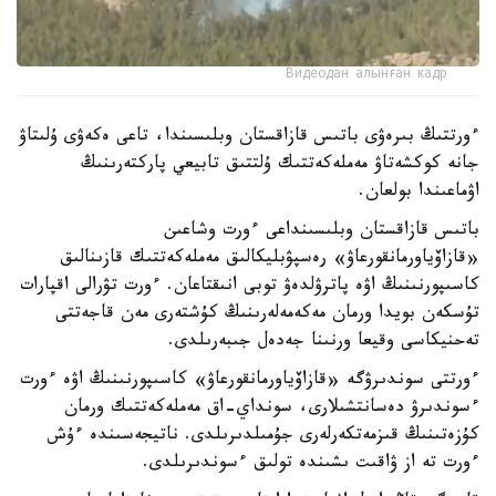
Видеодан алынған кадр
ءورتتىڭ بىرەۋى باتىس قازاقستان وبلىسىندا، تاعى ەكەۋى ۇلىتاۋ
جانە كوكشەتاۋ مەملەكەتتىك ۇلتتىق تابيعي پاركتەرىنىڭ
اۋماعىندا بولعان.
باتىس قازاقستان وبلىسىنداعى ءورت وشاعىن
«قازاۆياورمانقورعاۋ» رەسپۋبليكالىق مەملەكەتتىك قازىنالىق
كاسىپورنىنىڭ اۋە پاترۋلدەۋ توبى انىقتاعان. ءورت تۋرالى اقپارات
تۇسكەن بويدا ورمان مەكەمەلەرىنىڭ كۇشتەرى مەن قاجەتتى
تەحنيكاسى وقيعا ورنىنا جەدەل جىبەرىلدى.
ءورتتى سوندىرۋگە «قازاۆياورمانقورعاۋ» كاسىپورنىنىڭ اۋە ءورت
ءسوندىرۋ دەسانتشىلارى، سونداي-اق مەملەكەتتىك ورمان
كۇزەتىنىڭ قىزمەتكەرلەرى جۇمىلدىرىلدى. ناتيجەسىندە ءۇش
ءورت تە از ۋاقىت ىشىندە تولىق ءسوندىرىلدى.