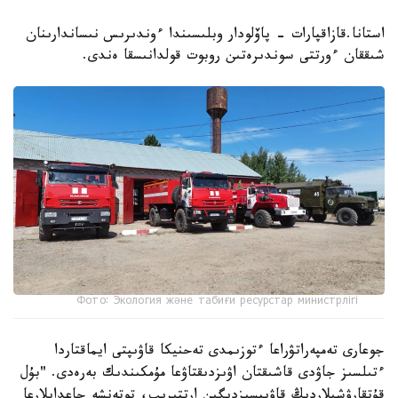
استانا.قازاقپارات - پاۆلودار وبلىسىندا ءوندىرىس نىساندارىنان
شىققان ءورتتى سوندىرەتىن روبوت قولدانىسقا ەندى.
Фото: Экология және табиғи ресурстар министрлігі
جوعارى تەمپەراتۋراعا ءتوزىمدى تەحنيكا قاۋىپتى ايماقتاردا
ءتىلسىز جاۋدى قاشىقتان اۋىزدىقتاۋعا مۇمكىندىك بەرەدى. "بۇل
قۇتقارۋشىلاردىڭ قاۋىپسىزدىگىن ارتتىرىپ، توتەنشە جاعدايلارعا