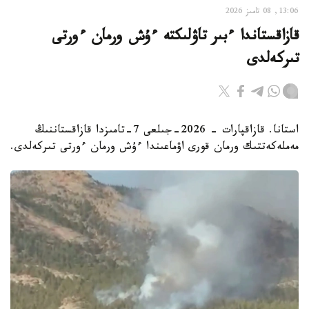
13:06, 08 تامىز 2026
قازاقستاندا ءبىر تاۋلىكتە ءۇش ورمان ءورتى
تىركەلدى
استانا. قازاقپارات - 2026-جىلعى 7-تامىزدا قازاقستاننىڭ
مەملەكەتتىك ورمان قورى اۋماعىندا ءۇش ورمان ءورتى تىركەلدى.