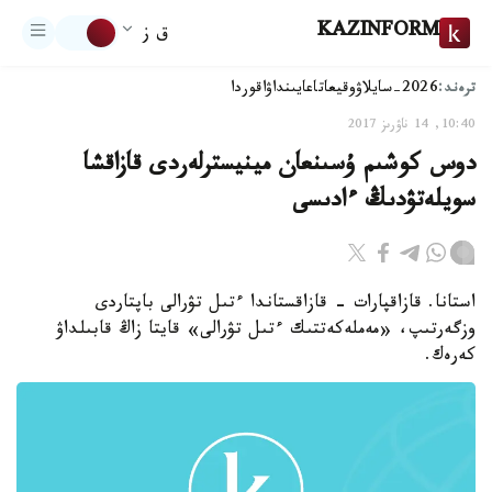
KAZINFORM
ق ز
ترەند:
2026-سايلاۋ
وقيعا
تاعايىنداۋ
اقوردا
10:40, 14 ناۋرىز 2017
دوس كوشىم ۇسىنعان مينيسترلەردى قازاقشا
سويلەتۋدىڭ ءادىسى
استانا. قازاقپارات - قازاقستاندا ءتىل تۋرالى باپتاردى
وزگەرتىپ، «مەملەكەتتىك ءتىل تۋرالى» قايتا زاڭ قابىلداۋ
كەرەك.