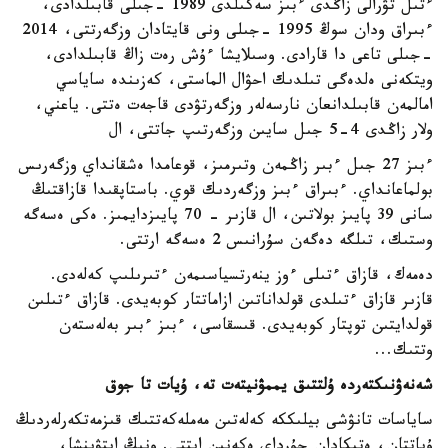
ءتىل تۋرالى زاڭدى ءبىز سەكىلدى 1989 -جىلى قابىلدادى،
ءبىراق ودان سوڭ 1995 -جىلى ونى قايتادان وزگەرتتى، 2014
-جىلى تاعى دا قارادى. وسىلايشا ءۇش رەت زاڭ قابىلدادى،
ويتكەنى ەلدەگى تىلدىك احۋال الماستى، كەزىندە ساياسي
امالمەن قابىلدانعان نارسەلەر وزگەرتۋدى قاجەت ەتتى. ياعني،
ولار زاڭدى 4-5 جىل سايىن وزگەرتىپ جاتتى، ال
ءبىز 27 جىل ءبىر زاڭمەن وتىرمىز، قوعامدا ەشقانداي وزگەرىس
بولماعانداي. ءبىراق ءبىز وزگەردىك قوي. باستاپقىدا قازاقتىڭ
سانى 39 پايىز بولاتىن، ال قازىر - 70 پايىزدايمىز. ەكى ەسەگە
وستىك، تىلگە دەگەن سۇرانىس 2 ەسەگە ارتتى.
دەمەك، قازاق ءتىلى ءوز ينەرتسياسىمەن ءتىرىلىپ كەلەدى.
قازىر قازاق ءتىلدى قولداناتىن ازاماتتار كوبەيدى. قازاق ءتىلىن
قولدايتىن توپتار كوبەيدى. قىسقاسى، ءبىز ءبىر بەلەستەن
وتتىك...
شەنەۋنىكتەردە ۇلتتىق يممۋنيتەت تە، ۇيات تا جوق
ساياسات تانۋشى بيلىككە كەلەتىن مەملەكەتتىك قىزمەتكەرلەردىڭ
ۇياتتان، ەتيكادان جۇرداي ەكەنىن ايتتى. ونىڭ ايتۋىنشا،