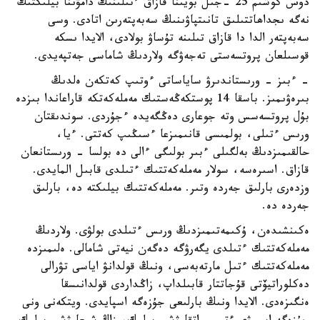
دوس كوشىم 25 -جىل بويىنا قازاق ءتىلىنىڭ دامۋىنا بيلىكتىڭ
نەگە ىجداھاتتىلىق تانىتپاۋىنىڭ سەبەپتەرىن اتادى. وسى
سەبەپتەر الدا دا قازاق تىلىنە تۇساۋ بولادى، الايدا ىسكە
قوسىلعان پروتسەستى تەجەۋگە ولاردىڭ شاماسى جەتپەيدى.
- ءبىز - ورىستاندىرۋ ساياساتى ءوتىپ كەتكەن ەلدىڭ
بىرەۋىمىز. باسقا 14 پوستكەڭەستىك مەملەكەتكە قاراعاندا بىزدە
بۇل پروتسەسس وتە جوعارى دەڭگەيدە ءجۇردى. سوندىقتان
ورىس ءتىلى، بولمىسى قانىمىزعا ءسىڭىپ كەتتى. ءيا،
حالقىمىزدىڭ بەلگىلى ءبىر بولىگى ءالى دە بولسا - ورىستانعان
قازاق. اسىرەسە، سولار مەملەكەتتىك ءتىلدى قابىل المايدى.
وزدەرى بارلىق جەردە وتىر. مەملەكەتتىك بيلىكتە دە، بارلىق
جەردە دە.
ەكىنشىدەن، ۇكىمەتىمىزدىڭ ورىس ءتىلدى بولۋى. ولاردىڭ
مەملەكەتتىك ءتىلدى يگەرۋگە دەگەن نيەتى شامالى. ەلىمىزدە
مەملەكەتتىك ءتىل مارتەبەسى، ونىڭ قولدانۋ اياسى تۋرالى
دەكلوراتيۆتى قۇجاتتار قابىلداپ، زاڭداردى قولدانىسقا
ەنگىزەدى. الايدا ونىڭ بارلىعى جۇزەگە اسپايدى. ويتكەنى ونى