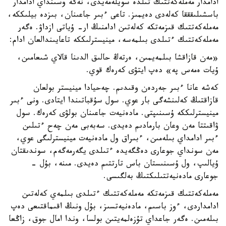
ادامدار مەملەكەتتىك تىلدە سويلەمەيدى، نەگە وسىنداي ادامدار
باسشىلىقققا كەلەدى دەيمىز. تاعى ءبىر جاعىنان، بىزدە بيلىككە،
مەملەكەتتىك قىزمەتكە كەلەتىن ادامنىڭ ار- ۇياتى ازداۋ. ەگەر
مەملەكەتتىك ءتىلدى بىلمەسە، مينيسترلىككە تاعايىندالعان ادام:
«مەن قازاقشا بىلمەيمىن، ەرتەڭ حالىق الدىنا قالاي شىعامىن،
ۇيات ەمەس پە» دەپ ايتۋى كەرەك قوي.
كەشە عانا ءبىر جەردەن وقىدىم. چەحيادا مينيستر بولعان
قازاقتىڭ كەلىنشەگى بار عوي. سول سۇقباتىندا ايتادى. ونى ءبىر
مينيسترلىككە ۇسىنىپتى. مادەنيەت جاعىنان بولۋى كەرەك. سول
ۋاقىتتا مەن وعان بارمادىم دەيدى. سەبەبى مەن چەح ءتىلىن
ءبىر ادامداي بىلەمىن، ءبىراق ول مادەنيەت مينيسترلىگى عوي،
مەن سونداي جوعارى دەڭگەيدە ءتىلدى يگەرمەگەم، سوندىقتان
ۇيالىپ، ول ۇسىنىستان باس تارتتىم دەيدى. مىنە، بۇل -
جوعارى مادەنيەتتىلىكتىڭ بەلگىسى.
مەملەكەتتىك قىزمەتكە مەملەكەتتىك ءتىلدى بىلمەي كەلەتىن
ادامداردى، ءوز باسىم، مادەنيەتسىز، بۇل ونىڭ اقىماقتىعى دەپ
بىلەمىن. ەگەر جاعداي تۇزەلمەيتىن بولسا، وندا امال جوق، زاڭعا