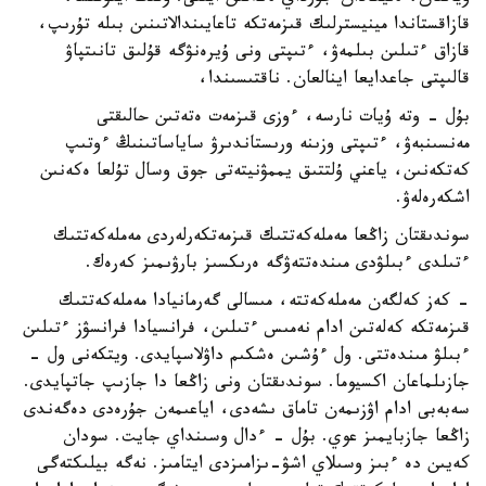
قازاقستاندا مينيسترلىك قىزمەتكە تاعايىندالاتىنىن بىلە تۇرىپ،
قازاق ءتىلىن بىلمەۋ، ءتىپتى ونى ۇيرەنۋگە قۇلىق تانىتپاۋ
قالىپتى جاعدايعا اينالعان. ناقتىسىندا،
بۇل - وتە ۇيات نارسە، ءوزى قىزمەت ەتەتىن حالىقتى
مەنسىنبەۋ، ءتىپتى وزىنە ورىستاندىرۋ ساياساتىنىڭ ءوتىپ
كەتكەنىن، ياعني ۇلتتىق يممۋنيتەتى جوق وسال تۇلعا ەكەنىن
اشكەرەلەۋ.
سوندىقتان زاڭعا مەملەكەتتىك قىزمەتكەرلەردى مەملەكەتتىك
ءتىلدى ءبىلۋدى مىندەتتەۋگە ەرىكسىز بارۋىمىز كەرەك.
- كەز كەلگەن مەملەكەتتە، مىسالى گەرمانيادا مەملەكەتتىك
قىزمەتكە كەلەتىن ادام نەمىس ءتىلىن، فرانسيادا فرانسۋز ءتىلىن
ءبىلۋ مىندەتتى. ول ءۇشىن ەشكىم داۋلاسپايدى. ويتكەنى ول -
جازىلماعان اكسيوما. سوندىقتان ونى زاڭعا دا جازىپ جاتپايدى.
سەبەبى ادام اۋزىمەن تاماق ىشەدى، اياعىمەن جۇرەدى دەگەندى
زاڭعا جازبايمىز عوي. بۇل - ءدال وسىنداي جايت. سودان
كەيىن دە ءبىز وسىلاي اشۋ-ىزامىزدى ايتامىز. نەگە بيلىكتەگى