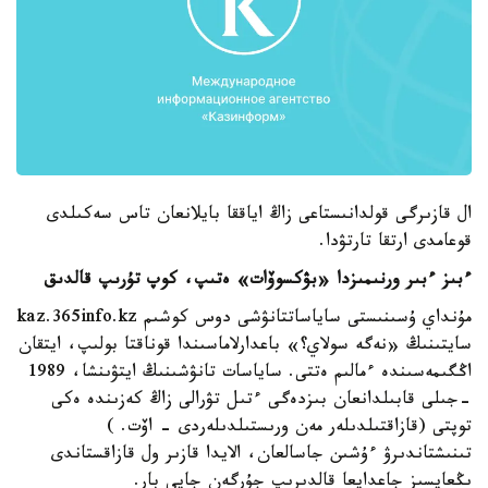
ال قازىرگى قولدانىستاعى زاڭ اياققا بايلانعان تاس سەكىلدى
قوعامدى ارتقا تارتۋدا.
ءبىز ءبىر ورنىمىزدا «بۋكسوۆات» ەتىپ، كوپ تۇرىپ قالدىق
مۇنداي ۇسىنىستى ساياساتتانۋشى دوس كوشىم kaz.365info.kz
سايتىنىڭ «نەگە سولاي؟» باعدارلاماسىندا قوناقتا بولىپ، ايتقان
اڭگىمەسىندە ءمالىم ەتتى. ساياسات تانۋشىنىڭ ايتۋىنشا، 1989
-جىلى قابىلدانعان بىزدەگى ءتىل تۋرالى زاڭ كەزىندە ەكى
توپتى (قازاقتىلدىلەر مەن ورىستىلدىلەردى - اۆت. )
تىنىشتاندىرۋ ءۇشىن جاسالعان، الايدا قازىر ول قازاقستاندى
ىڭعايسىز جاعدايعا قالدىرىپ جۇرگەن جايى بار.