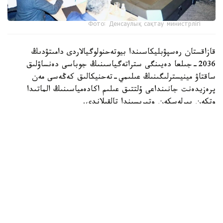
Фото: Денсаулық сақтау министрлігі
قازاقستان رەسپۋبليكاسىندا بيوتەحنولوگيالاردى دامىتۋدىڭ
2036-جىلعا دەيىنگى ستراتەگياسىنىڭ جوباسى دەنساۋلىق
ساقتاۋ مينيسترلىگىنىڭ عىلىمي-تەحنيكالىق كەڭەسى مەن
پرەزيدەنت جانىنداعى ۇلتتىق عىلىم اكادەمياسىنىڭ الماتىدا
وتكەن بىرلەسكەن وتىرىسىندا تالقىلاندى.
جيىنعا دەنساۋلىق ساقتاۋ ءمينيسترى اقمارال ءالنازاروۆا،
پرەزيدەنت جانىنداعى ۇلتتىق عىلىم اكادەمياسىنىڭ پرەزيدەنتى
اقىلبەك كۇرىشبايەۆ، اكادەميكتەر، مەديتسينالىق جوعارى وقۋ
ورىندارى مەن عىلىمي ۇيىمداردىڭ باسشىلارى، مەملەكەتتىك
ورگانداردىڭ وكىلدەرى، عالىمدار مەن ساراپشىلار قاتىستى.
اقمارال ءالنازاروۆا بيوتەحنولوگيالاردى دامىتۋ عىلىممەن قاتار،
ەلدىڭ تەحنولوگيالىق دامۋى ءۇشىن دە ماڭىزدى باعىت ەكەنىن
اتاپ ءوتتى.