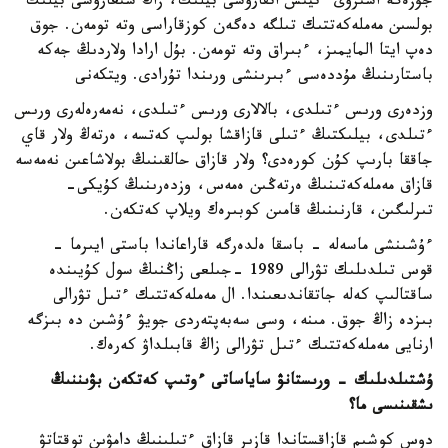
جۇزەگە اسىرۋى ءتيىس اتقارۋشى بيلىك، زاڭ شىعارۋشى بيلىك
بولسىن مەملەكەتتىك تىلگە دەگەن كوزقاراسى وتە تومەن. جوق
دەپ ايتا المايمىز، ءبىراق وتە تومەن. بۇل ارادا ولاردىڭ جەكە
باستارىنىڭ مۇددەسى ءبىرىنشى ورىندا تۇرادى. ويتكەنى
وزدەرى ورىس ءتىلدى، بالالارى ورىس ءتىلدى، نەمەرەلەرى ورىس
ءتىلدى، بيلىكتىڭ ءتىلى قازاقشا بولىپ كەتسە، ەرتەڭ ولار قاي
جاققا بارىپ كۇن كورەدى؟ ولار قازاق حالقىنىڭ بولاشاعىن نەمەسە
قازاق مەملەكەتىنىڭ ەرتەڭىن ەمەس، وزدەرىنىڭ كۇيكى-
تىرلىگىن، قارنىنىڭ قامىن كوبىرەك ويلاپ كەتكەن.
ءۇشىنشى ماسەلە - باسقا ەلدەرگە قاراعاندا باستى ايىرما -
قوس تىلدىلىك تۋرالى 1989 -جىلعى زاڭنىڭ سول كۇيىندە
ساقتالىپ كەلە جاتقاندىعىندا. ال مەملەكەتتىك ءتىل تۋرالى
بىزدە زاڭ جوق. مىنە، وسى سەبەپتەردى جويۋ ءۇشىن دە بىزگە
ارنايى مەملەكەتتىك ءتىل تۋرالى زاڭ قابىلداۋ كەرەك.
ۇشتىلدىلىك - ورىستانۋ ساياساتى ءوتىپ كەتكەن بۋىننىڭ
ىشقىنىسى ما؟
دوس كوشىم قازاقستاندا قازىر قازاق ءتىلىنىڭ دامۋىن توقتاتۋ