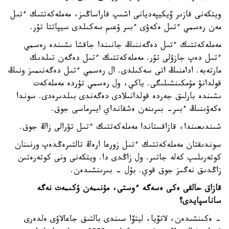
ويتكەنى قازىر ۆيكيپەديانى اشىپ قاراساڭىز، مەملەكەتتىك ءتىل
مەن رەسمي ءتىل ەكەۋى ءبىر ۇعىم سەكىلدى سيپاتتا تۇر.
مەملەكەتتىك ءتىل دەگەننىڭ جانىندا جاقشا ىشىندە رەسمي
ءتىل دەپ جازۋلى تۇر. مەملەكەتتىك ءتىل دەگەن تىلدىك
مارتەبە. ادامنىڭ اتى سەكىلدى. ال رەسمي ءتىل دەگەنىمىز ونىڭ
قولدانۋ مۇمكىنشىلىگى. ياكي، ول رەسمي تۇردە مەملەكەت
ىشىندە بارلىق جەردە قولدانىلادى دەگەندى بىلدىرەدى. سوندا
ەكەۋىنىڭ ءبىر- بىرىنەن ەشقانداي ايىرماسى جوق.
شىندىعىندا، قازاقستاندا مەملەكەتتىك ءتىل تۋرالى زاڭ جوق.
سوندىقتان مەملەكەتتىك ءتىل زورعا ارەڭ تالتىرەڭدەپ ورنىنان
كوتەرىلىپ كەلە جاتىر. ول زاڭدى دا. ويتكەنى ونى كوتەرەتىن
زاڭدىق نەگىز جوق قوي. بۇل - بىرىنشىدەن.
قازاق حالقى ەكى ەسەگە ءوستى، مۇنىمەن ۇكىمەت نەگە
ساناسپايدى؟
- ەكىنشىدەن، لاتۆيا، ليتۆا سىندى بالتىق جاعالاۋى ەلدەرى