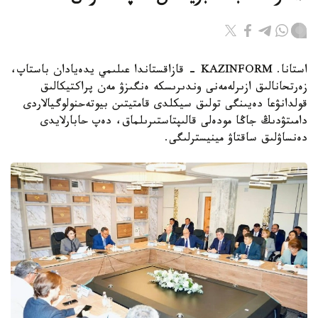
استانا. KAZINFORM - قازاقستاندا عىلىمي يدەيادان باستاپ،
زەرتحانالىق ازىرلەمەنى وندىرىسكە ەنگىزۋ مەن پراكتيكالىق
قولدانۋعا دەيىنگى تولىق سيكلدى قامتيتىن بيوتەحنولوگيالاردى
دامىتۋدىڭ جاڭا مودەلى قالىپتاستىرىلماق، دەپ حابارلايدى
دەنساۋلىق ساقتاۋ مينيسترلىگى.