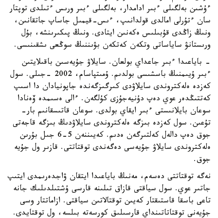
ءۇشىن بەلگىلى ءبىر ادامدار، بەلگىلى ءبىر ورىس ءتىلدى توپتار
سان ءتۇرلى امالدى قولدانىپ، ءىس-قيمىل جاساپ جاتقانىن،
ونىڭ زاڭدى قۇبىلىس ەكەنىن ايتادى. ونىڭ پىكىرىنشە، بۇل
ورىستانۋ ساياساتى وتكەن كەتكەن بۋىننىڭ سوڭعى ىشقىنىسى.
- باياعىدا ءبىر جاعداي بولعان. سايلاۋ جۇيەسىن باقىلايتىن
ءبىر ۇيىمنىڭ باسشىسى بولدىم. ۇمىتپاسام، 2002 -جىلى. سول
كەزدە ەلەكتروندى سايلاۋدى كىرگىزگەندە جاپونيادان دا اسىپ
كەتتىڭدەر عوي دەپ دۇنيەجۇزى كۇلگەن. ءالى ەسىمدە ۆەنادا
سوعان بايلانىستى ءبىر ايقاي بولدى. سوعان قاتىسقانىم بار-
تۇعىن. سول كەزدە بىزگە ەلەكتروندى سايلاۋدىڭ بىزگە قاجەتى
جوق دەپ دالەل كەلتىرگەن ەدىم. كەيىننەن 5-6 جىل بۇرىن
ەلەكتروندى سايلاۋ جۇيەسى دەگەندى توقتاتتى. قازىر ول جۇيە
جوق.
نەگە توقتاتتى دەسەم، مەنىڭ باياعىدا ايتقان ۋاجدەرىمدى ايتىپ
جاتىر عوي. سول سياقتى قازاق تىلىنە قارسى ۇشتىلدىلىك جانە
تاعى باسقا قاستىقتار كەيىن توقتالاتىن سياقتى. ازاماتتار وسى
جۇيەنى توقتاتاتىنداي قارسىلىق كورسەتە بىلسە، ول توقتايدى.