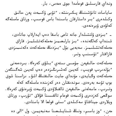
ونداي قارسىلىق قوعامدا جوق ەمەس، بار.
ساياسات تانۋشىنىڭ پىكىرىنشە، ءتۇبى ۇكىمەت پەن حالىق
وكىلدەرى ءبىر داستارقان باسىندا باس قوسىپ، ورتاق مامىلەگە
كەلۋدى ۇيرەنەدى.
- ءبىزدى ۇلتشىلدار جانە تاعى باسقا دەپ ايدارلاپ جاتادى،
شىنداپ كەلگەندە، ءبىز بارلىعىمىز مەملەكەتشىلمىز. قازاق
مەملەكەتشىلىمىز. سەبەبى بۇل ءبىزدىڭ مەملەكەت ەكەنىمىزدى
قازاقتار ءتۇسىنىپ وتىر.
مەملەكەت حالىقپەن جۇمىس ىستەي ءبىلۋى كەرەك. بىردەمەنى
ءبۇلدىرىپ قويىپ، كەيىن كەشىرىڭىزدەر دەپ كەيىن شەگىنگەن
مەملەكەت وڭبايدى، مۇنداي جايت حالىقتىڭ اشۋ- ىزاسىنا شوق
بوپ تۇسە بەرەدى. سوندىقتان دەر كەزىندە مامىلەگە كەلە
وتىرىپ، ماسەلەنى حالىقپەن تالقىلاۋدى ۇكىمەت ۇيرەنۋى كەرەك.
سوڭعى كەزدەرى ۇكىمەت قوعام تالقىسىنا قۇلاق ءتۇرىپ، ورتاق
ويلاردى جيناقتاۋ سەكىلدى ءىستى قولعا الا باستادى.
مەن، ءوز باسىم، ونىڭ شىنايىلىعىنا سەنبەيمىن. ول ءالى دە