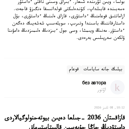
بولسا، ويىن تۇرىندە شىعار. ءبىراق وسىنى ناقتى ءداستۇر
ەسەبىندە قابىلداپ، كۇندەلىكتى قولدانىسقا ەنگىزۋ قاجەت.
ازاماتتىق قوعامنىڭ ءداستۇرى، قازاق ەلىنىڭ ءداستۇرى، بۇل
داستارقاننىڭ باسىندا وتىرىپ، سويلەسىپ شەشەيىك دەگەن
ءداستۇر. مەنىڭ ويىمشا، وسى جول ءبىزدىڭ ەلىمىزدىڭ دامۋىنا
ۇلكەن سەرپىلىس بەرەدى.
بيلىك جانە ساياسات
قوعام
без автора
اۆتور
10:12, 08 تامىز 2026
قازاقستان 2036 -جىلعا دەيىن بيوتەحنولوگيالاردى
دامىتۋدىڭ جاڭا جۇيەسىن قالىپتاستىرماق