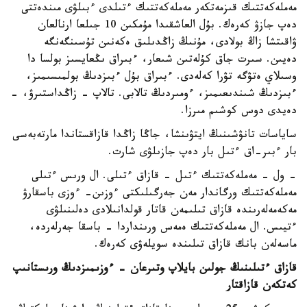
مەملەكەتتىك قىزمەتكەر مەملەكەتتىك ءتىلدى ءبىلۋى مىندەتتى
دەپ جازۋ كەرەك. بۇل العاشقىدا مۇمكىن 10 جىلعا ارنالعان
ۋاقىتشا زاڭ بولادى، مۇنىڭ زاڭدىلىق ەكەنىن تۇسىنگەنگە
دەيىن. سىرت جاق كۇلەتىن شىعار، ءبىراق ىڭعايسىز بولسا دا
وسىلاي ەتۋگە تۋرا كەلەدى. ءبىراق بۇل ءبىزدىڭ بولمىسىمىز،
ءبىزدىڭ شىندىعىمىز، ءومىردىڭ تالابى. تالاپ - زاڭداستىرۋ، -
دەيدى دوس كوشىم مىرزا.
ساياسات تانۋشىنىڭ ايتۋىنشا، جاڭا زاڭدا قازاقستاندا مارتەبەسى
بار ءبىر-اق ءتىل بار دەپ جازىلۋى شارت.
- ول - مەملەكەتتىك ءتىل - قازاق ءتىلى. ال ورىس ءتىلى
مەملەكەتتىك ورگاندار مەن جەرگىلىكتى ءوزىن- ءوزى باسقارۋ
مەكەمەلەرىندە قازاق تىلىمەن قاتار قولدانىلادى دەلىنىلۋى
ءتيىس. ال مەملەكەتتىك ەمەس ورىنداردا - باسقا جەرلەردە،
ماسەلەن بانك قازاق تىلىندە سويلەۋى كەرەك.
قازاق ءتىلىنىڭ جولىن بايلاپ وتىرعان - ءوزىمىزدىڭ ورىستانىپ
كەتكەن قازاقتار