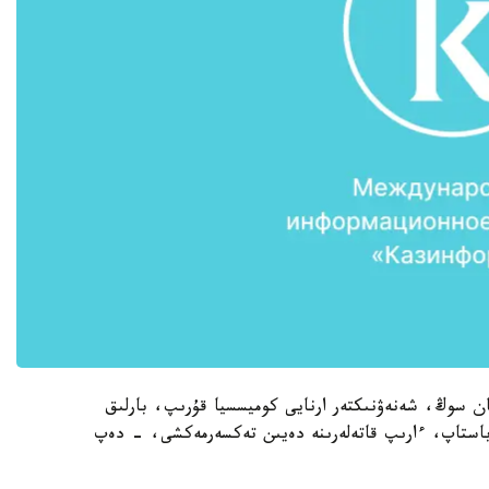
ان سوڭ، شەنەۋنىكتەر ارنايى كوميسسيا قۇرىپ، بارلىق
 باستاپ، ءارىپ قاتەلەرىنە دەيىن تەكسەرمەكشى، - دەپ