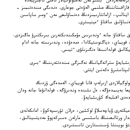
لەمەلەردەن ءبىلىم مەن تەحنولوگيالار ناقتى تاجىريبەدە
 قازاقستاننىڭ عىلىمي الەۋەتى جوعارى. ەندىگى مىندەتىمىز -
ا اينالىپ، ازاماتتارىمىزدىڭ دەنساۋلىعى مەن ءومىر ساپاسىن
ساۋلىق ساقتاۋ ءمينيسترى.
ىق ساقتاۋ جانە ءوندىرىس مۇمكىندىكتەرىن بىرىكتىرۋ ماڭىزدى.
ىپ قويماي، دياگنوستيكادا، ەمدەۋدە، وندىرىستە جانە ادام
تيكالىق قولدانىسقا ەنگىزىلۋى ءتيىس.
رىشبايەۆ ستراتەگيانىڭ نەگىزگى مىندەتتەرىنىڭ ءبىرى
ىپتاستىرۋ ەكەنىن ايتتى.
وگيالاردى ازىرلەپ قانا قويماي، الەمدەگى ۇزدىك
ا بەيىمدەۋگە، ەل ىشىندە وندىرۋگە، قولدانۋعا جانە ودان
ەدى اقىلبەك كۇرىشبايەۆ.
ەميكتەرى ۆياچەسلاۆ لوكشين، ەرلان تۇرىسپەكوۆ، امانكەلدى
مدار ورتالىعىنىڭ باسشىسى مارلەن ەسىركەپوۆ مەديتسينالىق،
تۋ بويىنشا ۇسىنىستارىن تانىستىردى.