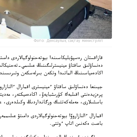
Фото: Денсаулық сақтау министрлігі
دەنساۋلىق ساقتاۋ مينيسترلىگىنىڭ عىلىمي-تەحنيكال
اكادەمياسىنىڭ الماتىدا وتكەن بىرلەسكەن وتىرىسىندا 
جيىنعا دەنساۋلىق ساقتاۋ ءمينيسترى اقمارال ءالنازار
پرەزيدەنتى اقىلبەك كۇرىشبايەۆ، اكادەميكتەر، مەدي
باسشىلارى، مەملەكەتتىك ورگانداردىڭ وكىلدەرى، عال
اقمارال ءالنازاروۆا بيوتەحنولوگيالاردى دامىتۋ عىلى
باعىت ەكەنىن اتاپ ءوتتى.