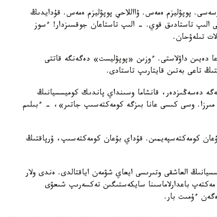
سەسى. پوپۋليزم ەمەس. ۋااللاحي پوپۋليزم ەمەس. قۇدايدىڭ
ى الىپ تاستادىق قوي. - الىپ تاستاعان جوقسىزدار! ءسوز
ات تىلەۋحان.
عا دەيىن داۋلاستى. ءوزىن «پوپۋليست» دەگەنگە قاتتى
ىڭ تاعى بەتىن قايتارىپ تاستادى.
نەگە دەسەڭىزدەر، قانشاما وسىنداي پاندىك كوميسسيانىڭ
ڭ مىرزا. وسى كىسى عانا بىزگە كومەكتەسىپ جاتىر»، - ءبىلىم
عان كومەكتەسپەيمىن. قۇداي بۇعان كومەكتەسىپ، ۇرپاقتىڭ
سيانىڭ العاشقى وتىرىسى ايعاي شۋمەن اياقتالدى. ەندى ولار
 مەكتەپ باعدارلاماسىنا سايكەستىگىن تەكسەرىپ شىعۋى
ەگەن ءۇمىت بار.