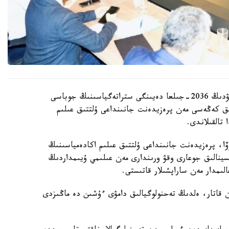
قازاقستان رەسپۋبليكاسىندا بيوتەحنولوگيالاردى دامىتۋدىڭ 2036-جىلعا دەيىنگى ستراتەگياسىنىڭ جوباسى
ىق كەڭەسى مەن پرەزيدەنت جانىنداعى ۇلتتىق عىلىم
تالقىلاندى.
وۆا، پرەزيدەنت جانىنداعى ۇلتتىق عىلىم اكادەمياسىنىڭ
تسينالىق جوعارى وقۋ ورىندارى مەن عىلىمي ۇيىمداردىڭ
ىمدار مەن ساراپشىلار قاتىستى.
ممەن قاتار، ەلدىڭ تەحنولوگيالىق دامۋى ءۇشىن دە ماڭىزدى