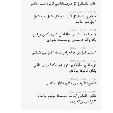
جانە باسقارۋ تۇجىرىمداماسى ازىرلەنىپ جاتىر
21:58, 07 تامىز 2026
اسكەري ينستيتۋتتاردا كونكۋرستىق ىرىكتەۋ
ءجۇرىپ جاتىر
20:31, 07 تامىز 2026
ق م گ باسشىسى جاڭادان ءىرى كەن ورنىن
يگەرۋگە قاتىستى تۇسىنىك بەردى
15:10, 07 تامىز 2026
ءبىلىم گرانتى يەگەرلەرىنىڭ ءتىزىمى شىقتى
14:52, 07 تامىز 2026
قۇرىلتاي سايلاۋى: ءوز ۋچاسكەڭىزدى قالاي
وڭاي تابۋعا بولادى
10:39, 07 تامىز 2026
اتاجۇرتتا وقيدى تالاي قازاق بالاسى
19:09, 06 تامىز 2026
ۇلكەن الماتى اينالما جولىندا تولەم جاساۋ
ءتارتىبى وزگەردى