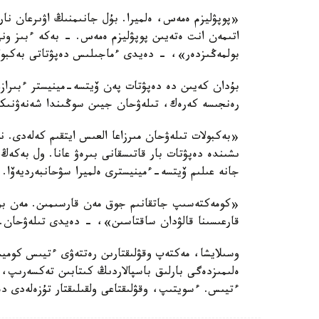
«پوپۋليزم ەمەس، ەلميرا. بۇل جانىمنىڭ اۋىرعان نار
اتىمەن انت ەتەيىن پوپۋليزم ەمەس. - بەكە ءبىز ون
بولمەڭىزدەر»، - دەيدى ءماجىلىس دەپۋتاتى بەكبول
بۇدان كەيىن دە دەپۋتات پەن ۆيتسە-مينيستر ءبىراز
رەنجىسە كەرەك، تىلەۋحان جيىن سوڭىندا شەنەۋنىكت
«بەكبولات تىلەۋحان مىرزاعا العىس ايتقىم كەلەدى. 
ىشىندە دەپۋتات بار قاتىسقانى بىرەۋ عانا. ول بەكە
جانە عىلىم ۆيتسە-ءمينيسترى ەلميرا سۋحانبەرديەۆا.
«كومەكتەسىپ جاتقانىم جوق مەن قارسىمىن. مەن بۇ
قارعىسىنا قالۋدان ساقتاسىن»، - دەيدى تىلەۋحان.
وسىلايشا، مەكتەپ وقۋلىقتارىن رەتتەۋى ءتيىس كوميس
ەلىمىزدەگى بارلىق باسپالاردىڭ كىتابىن تەكسەرىپ،
ءتيىس. ءسويتىپ، وقۋلىقتاعى ولقىلىقتار تۇزەلەدى د