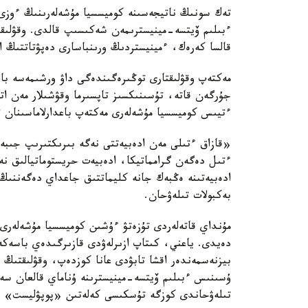
تەك سونىڭ ناتيجەسىنە كوميسسيا مۇشەلەرىنىڭ ءوزى 
ءبىلىم ۆيتسە-مينيسترىمەن شەكىسىپ قالدى. وقۋلىقت
قالسا كەرەك، ءمينيستردىڭ ورىنباسارى دەپۋتاتتىڭ 
مەكتەپ وقۋلىقتارى توڭىرەگىندەگى داۋ ورشىمەسە با
جۇرگەن قاتە، تۇسىنىكسىز تاپسىرما وقۋشىلار مەن ات
ءتيىس كوميسسيا مۇشەلەرى مەكتەپ باعدارلاماسىنان ت
«قازاق ءتىلى مەن ادەبيەتتى نەگە بىرىكتىرىپ جىبەر
ءتىل دەگەن گرامماتيكا، ادەبيەت حريستوماتيالىق نە
ادەبيەتىنە ەڭبەك جانە كليماتتىق جاعداي دەگەننى
بەكبولات تىلەۋحان.
مۇنداي قاتەلەردى تۇزەتۋ ءۇشىن كوميسسيا مۇشەلەرى 
دەيدى. ياعني، كىتاپ ازىرلەۋدى قازىرگىدەي باسەكەل
بيزنەسمەندەر اقشا تابۋدى عانا كوزدەپ، وقۋلىقتىڭ 
ۇسىنىس ءبىلىم ۆيتسە-مينيسترىنە ۇناماي قالعان سەك
تىلەۋحاندى كوزگە تۇسكىسى كەلەتىن «پوپۋليست» د