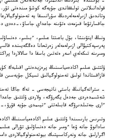
- بۇگىندە ءبىزدىڭ الدىمىزدا جەكەلەگەن عىلىمي ازىر
قولدانىلاتىن تولىققاندى جۇيەگە كوشۋ مىندەتى تۇر.
وتاندىق ازىرلەمەلەردىڭ سۇرانىسقا يە تەحنولوگيالارع
جاقسارتۋعا قىزمەت ەتۋىنە جاعداي جاساۋ،-دەدى دەن
ونىڭ ايتۋىنشا، بۇل باعىتتا عىلىم، ءبىلىم، دەنساۋل
پەرسپەكتيۆالى ازىرلەمەلەر زەرتحانا دەڭگەيىندە قال
ومىرىنە تىكەلەي اسەر ەتەتىن باسقا دا سالالاردا پراك
ۇلتتىق عىلىم اكادەمياسىنىڭ پرەزيدەنتى اقىلبەك كۇ
قازاقستاندا تولىق تەحنولوگيالىق تسيكل جۇيەسىن قال
- ستراتەگيانىڭ باستى ناتيجەسى - تەك جاڭا تەحنول
شەشىمدەردى جەدەل يگەرۋگە، ولاردى ۇلتتىق جاعدايع
ءارى جەتىلدىرۋگە قابىلەتتى ءتيىمدى جۇيە قۇرۋ،-د
وتىرىس بارىسىندا ۇلتتىق عىلىم اكادەمياسىنىڭ اكاد
سادانوۆ جانە ۇعا ءومىر جانە دەنساۋلىق تۋرالى عىلى
اگرارلىق جانە ونەركاسىپتىك بيوتەحنولوگيالاردى دامى