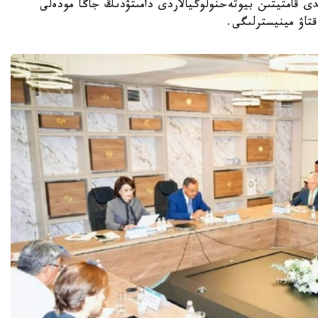
ى قامتيتىن بيوتەحنولوگيالاردى دامىتۋدىڭ جاڭا مودەلى
قتاۋ مينيسترلىگى.