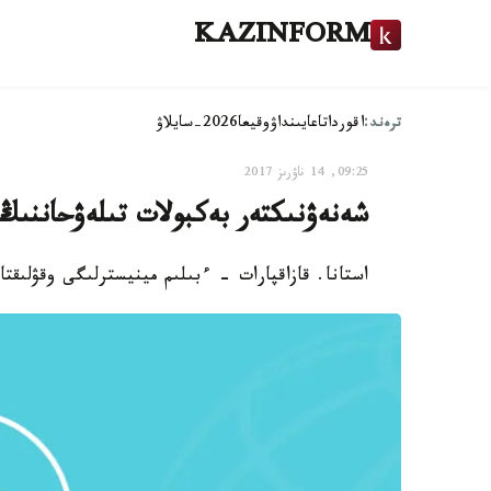
KAZINFORM
ترەند:
اقوردا
تاعايىنداۋ
وقيعا
2026-سايلاۋ
09:25, 14 ناۋرىز 2017
شەنەۋنىكتەر بەكبولات تىلەۋحاننىڭ
استانا. قازاقپارات - ءبىلىم مينيسترلىگى وقۋلىق