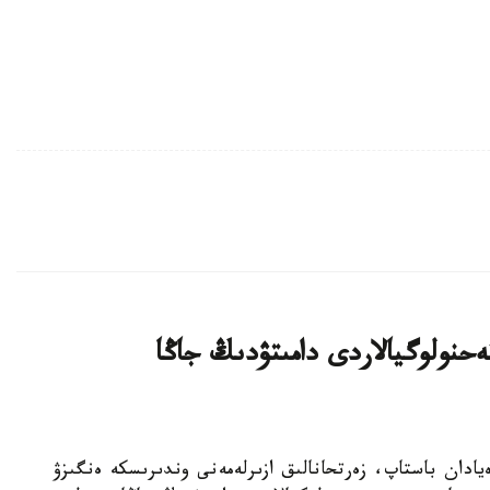
يىن بيوتەحنولوگيالاردى دامىتۋدىڭ جاڭا
ا عىلىمي يدەيادان باستاپ، زەرتحانالىق ازىرلەمەنى وندىرىسكە ەنگىزۋ