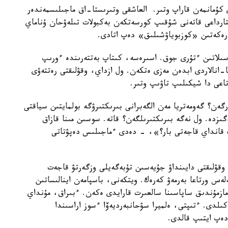
كۇمانمەن قاراپ وتىر. العاشقى وتىرىستا-اق ماجىلىسمەندەر
ارداعى قاتەنى شۇقىپ كورسەتكەن بەكبولات تىلەۋحان ۇناماي
ارەكەتىن «كوزبوياۋشىلىق» دەپ اتادى.
سىلاتىن ءتۇرى جوق. اسىرەسە، كىتاپ بەتتەرىندە ءورىپ
ا-انالاردى ابدەن مەزى ەتكەن. ول ازداي، وقۋلىقتى رەتتەۋى
اعى دا شيكىلىپ تاۋىپ وتىر.
گەن؟ گەومەتريا مەن الگەبرانى بىرىكتىرۋگە بولمايتىن سياقتى
گىزدە. ول نەگە بىرىكتىرىلگەن؟ قاتە. سوسىن مىنا قازاق
ڭ قانداي قاجەتى بار؟»، - دەدى ءماجىلىس دەپۋتاتى
وقۋلىقتى دايىنداۋ جۇيەسىن تۇبەگەيلى وزگەرتۋ قاجەت
ەس ورتاعا بەرمەۋ كەرەك. ويتكەنى، باسپامەن اينالىساتىن
مازمۇندىق ساپاسىنا سالعىرت قارايدى ەكەن. ءبىراق، مۇنداي
ىلدى. ءتىپتى، ەلميرا سۋحانبەرديەۆا ءسوز اراسىندا
ەپ ايتىپ قالدى.