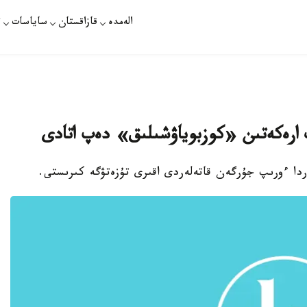
الەمدە
قازاقستان
ساياسات
ت
 ارەكەتىن «كوزبوياۋشىلىق» دەپ اتادى
تاردا ءورىپ جۇرگەن قاتەلەردى اقىرى تۇزەتۋگە كىرىستى.