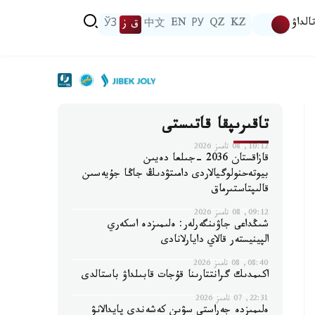
الداۋ
KZ
QZ
РУ
EN
中文
ق ز
ЎЗ
تاقىرىپقا قاتىستى
10:12, 08 تامىز 2026
قازاقستان 2036 -جىلعا دەيىن
بيوتەحنولوگيالاردى دامىتۋدىڭ جاڭا جۇيەسىن
قالىپتاستىرماق
09:12, 08 تامىز 2026
شىڭداعى جاۋىنگەرلەر: ەلىمىزدە اسكەري
الپينيستەر قالاي دايارلانادى
08:40, 08 تامىز 2026
اكىمدىك گرانتتارىنا قۇجات قابىلداۋ باستالدى
22:31, 07 تامىز 2026
ەلىمىزدە جەراستى سۋىن كەشەندى پايدالانۋ