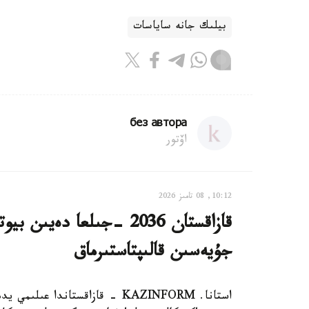
بيلىك جانە ساياسات
без автора
اۆتور
10:12, 08 تامىز 2026
قازاقستان 2036 -جىلعا دە
جۇيەسىن قالىپتاستىرماق
استانا. KAZINFORM - قازاقستاند