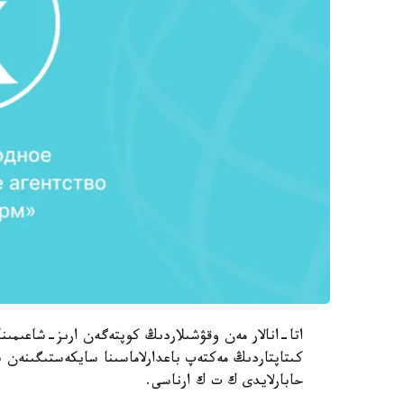
اتا-انالار مەن وقۋشىلاردىڭ كوپتەگەن ارىز-شاعىمىن
كىتاپتاردىڭ مەكتەپ باعدارلاماسىنا سايكەستىگىنەن
حابارلايدى ك ت ك ارناسى.