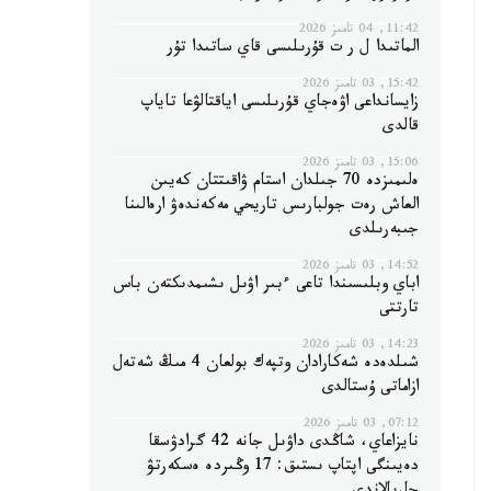
11:42, 04 تامىز 2026
الماتىدا ل ر ت قۇرىلىسى قاي ساتىدا تۇر
15:42, 03 تامىز 2026
زايسانداعى اۋەجاي قۇرىلىسى اياقتالۋعا تاياپ
قالدى
15:06, 03 تامىز 2026
ەلىمىزدە 70 جىلدان استام ۋاقىتتان كەيىن
العاش رەت جولبارىس تاريحي مەكەندەۋ ارەالىنا
جىبەرىلدى
14:52, 03 تامىز 2026
اباي وبلىسىندا تاعى ءبىر اۋىل ىشىمدىكتەن باس
تارتتى
14:23, 03 تامىز 2026
شىلدەدە شەكارادان وتپەك بولعان 4 مىڭ شەتەل
ازاماتى ۇستالدى
07:12, 03 تامىز 2026
نايزاعاي، شاڭدى داۋىل جانە 42 گرادۋسقا
دەيىنگى اپتاپ ىستىق: 17 وڭىردە ەسكەرتۋ