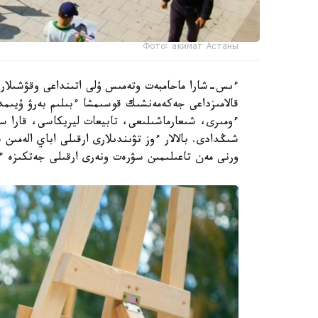
Фото: акимат Астаны
ءىس-شارا ماحامبەت وتەمىس ۇلى اتىنداعى وقۋشىلار سا
ءومىرى، شىعارماشىلىعى، تابيعات ليريكاسى، قارا س
شىڭدادى. بالالار ءوز تۋىندىلارى ارقىلى اباي الەمى
ورنى مەن تاعىلىمىن سۋرەت ونەرى ارقىلى جەتكىزە ء