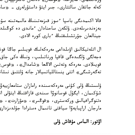
ورناتىلماق. مەيرامدا «مۇشەل» دەگەن تاقىرىپپەن ت
كەلە جاتقان سالتتارى، جىر ايتۋ داستۇرلەرى - «سا
قالا اكىمدىگى باسپا ءسوز قىزمەتىنىڭ مالىمەتىنە سۇ
بەزەندىرىلەدى. ۇلكەن ساحنادان ءماندى دە كوڭىلدى
جينالعان جۇرتشىلىقتىڭ ءبارى كورە الادى.
ال اتلەتيكالىق اۋىلداعى مەرەكەلىك قويىلىم جاڭا قون
ەجەلگى ۇلگىدەگى قاقپا ورناتىلىپ، ونىڭ ەكى جاق 
قويىلادى. مەرەكە وتەتىن الاڭعا «شامدال»، «قوس»
تەگەرشىگى» اتتى ينستاللياتسيالار جانە ۇلتتىق نىشان
ۇلىستىڭ ۇلى كۇنى مەرەكەسىندە رامازان ستامعازييەۆ
شۇكىمان، ايگۇل قوسانوۆا سىندى قازاقتىڭ ايتۋلى ان
ەتنوگرافيالىق وركەسترى، «قوڭىر»، «مۋزارت»، «الا
مارجان اراپبايەۆا سياقتى تانىمال ەسترادا جۇلدىزدار
اۆتور: الماس مۇقاش ۇلى