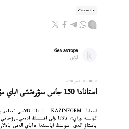
مادەنيەت
без автора
اۆتور
18:10, 06 تامىز 2026
استانادا 150 جاس سۋرەتشى اباي مۇراسىن قىلقالاممەن دارىپتەدى
كۇنىنە وراي» قالادا ۇلى اقىننىڭ ادەبي-رۋحاني 
باستاۋ الدى. سونىڭ اياسىندا «اباي الەمى بالال