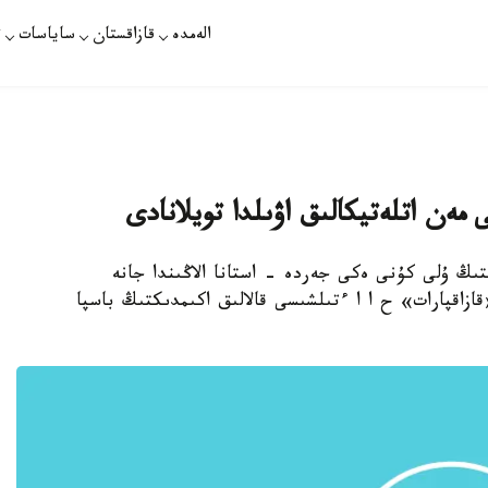
الەمدە
قازاقستان
ساياسات
ت
ى مەن اتلەتيكالىق اۋىلدا تويلانادى
زدا الماتىدا ۇلىستىڭ ۇلى كۇنى ەكى جەردە - استانا الاڭىندا جانە
قازاقپارات» ح ا ا ءتىلشىسى قالالىق اكىمدىكتىڭ باسپا