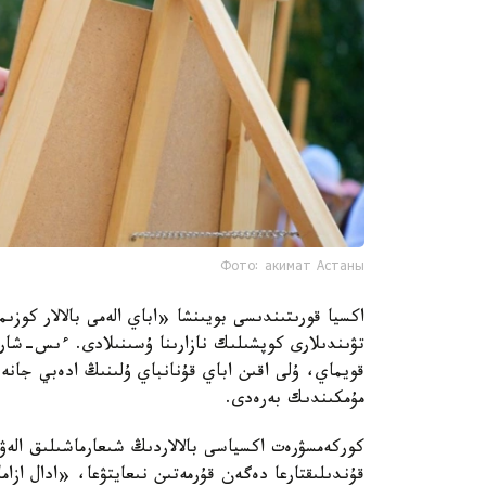
Фото: акимат Астаны
اكسيا قورىتىندىسى بويىنشا «اباي الەمى بالالار كو
تۋىندىلارى كوپشىلىك نازارىنا ۇسىنىلادى. ءىس-شار
قويماي، ۇلى اقىن اباي قۇنانباي ۇلىنىڭ ادەبي جانە 
مۇمكىندىك بەرەدى.
كوركەمسۋرەت اكسياسى بالالاردىڭ شىعارماشىلىق الەۋە
قۇندىلىقتارعا دەگەن قۇرمەتىن نىعايتۋعا، «ادال ازام