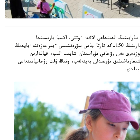
رايىنىڭ الدىنداعى الاڭدا ءوتتى. اكسيا بارىسىندا
قالامىزداعى جەكەمەنشىك قوسىمشا ءبىلىم بەرۋ ۇيىمدارىنىڭ 150-گە تارتا جاس سۋرەتشىسى ءبىر مەزەتتە ابايدىڭ
وزدەرى مەن رۋحاني مۇراسىنان شابىت الىپ، قيالدارىن
ن شىعارماشىلىق تۇرعىدان بەينەلەپ، ونىڭ ۇلت رۋحانياتىنداعى
بىلدى.