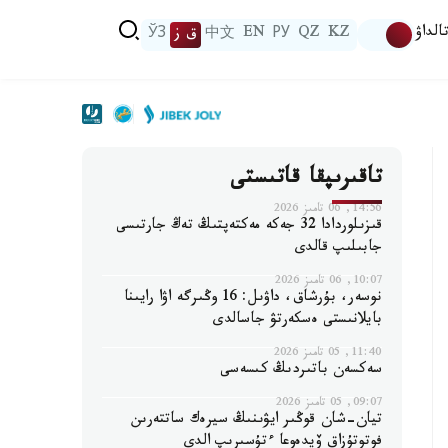
الداۋ
KZ
QZ
РУ
EN
中文
ق ز
ЎЗ
تاقىرىپقا قاتىستى
14:56, 06 تامىز 2026
قىزىلوردادا 32 جەكە مەكتەپتىڭ تەڭ جارتىسى
جابىلىپ قالدى
10:07, 06 تامىز 2026
نوسەر، بۇرشاق، داۋىل: 16 وڭىرگە اۋا رايىنا
بايلانىستى ەسكەرتۋ جاسالدى
11:40, 05 تامىز 2026
سەكسەن باتىردىڭ كىسەسى
09:07, 05 تامىز 2026
تيان-شان قوڭىر ايۋىنىڭ سيرەك ساتتەرىن
فوتوتۇزاق ۆيدەوعا ءتۇسىرىپ الدى