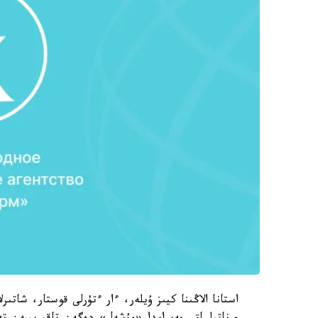
استانا الاڭىنا كيىز ۇيلەر، ءار ءتۇرلى قوستار، شاتىرل