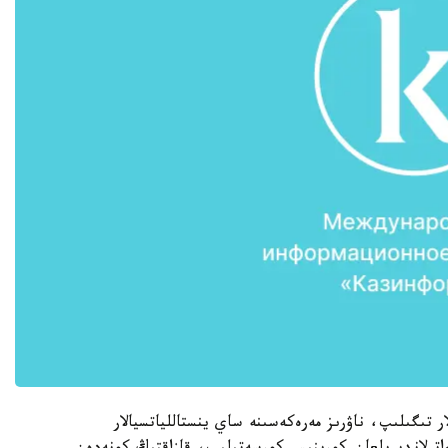
ار تىگىلىپ، ناۋرىز مەرەكەسىنە ساي ينستاللياتسيالار