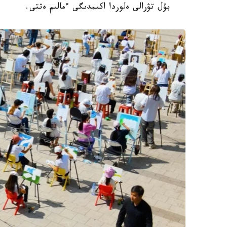
بۇل تۋرالى ەلوردا اكىمدىگى ءمالىم ەتتى.