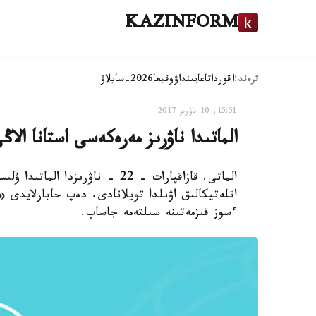
KAZINFORM
ترەند:
اقوردا
تاعايىنداۋ
وقيعا
2026-سايلاۋ
15:51, 10 ناۋرىز 2017
الماتىدا ناۋرىز مەرەكەسى استانا الاڭ
الماتى. قازاقپارات - 22 - ناۋرى
اتلەتيكالىق اۋىلدا تويلانادى، دەپ حابارلايدى «
ءسوز قىزمەتىنە سىلتەمە جاساپ.