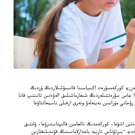
زىمەن» كوركەمسۋرەت اكسياسىنا قاتىسۋشىلاردىڭ ۇزدىك
ا جاس سۋرەتشىلەردىڭ شىعارماشىلىق الەۋەتىن تانىتىپ قانا
رۋحاني مۇراسىن بەينەلەۋ ونەرى ارقىلى ناسيحاتتاۋعا
تىن اشۋعا، كوركەمدىك تالعامىن قالىپتاستىرۋعا، ۇلتتىق
ات» ءبىرتۇتاس تاربيە باعدارلاماسىنىڭ قۇندىلىقتارىن