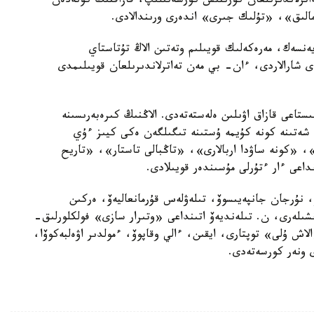
ەاترلاندىرىلعان كورىنىس كورسەتىلىپ، قازاقتىڭ كونەدەن
مالىق»، «تۇلىك جىرى» اندەرى ورىندالادى.
يەنسەك، مەرەكەلىك قويىلىم وتەتىن الاڭ تۇتاستاي
 شارالاردى، ءان- بي مەن تەاترلاندىرىلعان قويىلىمدى
ىستاعى قازاق اۋىلىن ەلەستەتەدى. الاڭنىڭ كىرەبەرىسىنە
شەتىنە كونە كۇيمە ۇستىنە تىگىلگەن ەكى كيىز ءۇي
، «كونە ساۋدا اربالارى»، «تاڭبالى تاستار»، «تاريح
داعى ءار ءتۇرلى مۇسىندەر قويىلادى.
، نۇرجان جانپەيىسوۆ، تىلەۋلەس قۇرمانعاليەۆ، ەركىن
شىلەرى، ن. تىلەنديەۆ اتىنداعى «وتىرار سازى» فولكلورلىق-
ش ۇلى» توپتارى، ايقىن، ءالي وقاپوۆ، ءمولدىر اۋەلبەكوۆا،
ى ونەر كورسەتەدى.