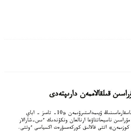
استانا. KAZINFORM - استانا قالاسى ءبىلىم باسقارماسىنىڭ ۇيىمداستىرۋىمەن «10- تامىز - اباي
مۇراسىن ناسيحاتتاۋعا ارنالعان ونكۇندىك ءىس-شارالار
ار كوزىمەن» اتتى قالالىق كوركەمسۋرەت اكسياسى ءوتتى.