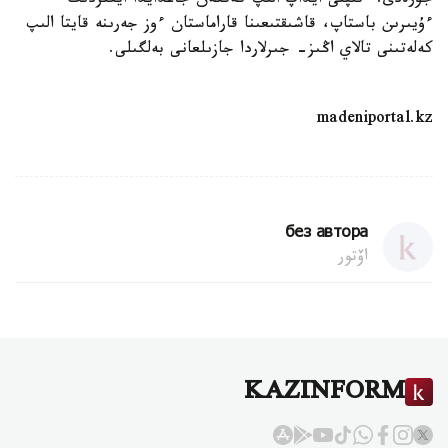
جۇرەدى. ءتىپتى ايداپ الىپ كەتكەن جاعدايدا ايعىردىڭ
ءۇيىرىن باستاپ، قاشىقتىعىنا قاراماستان ءوز جەرىنە قايتا الىپ
كەلەتىنى تالاي اڭىز- جىرلاردا جازىلعانى بەلگىلى.
madeniportal.kz
без автора
اۆتور
KAZINFORM