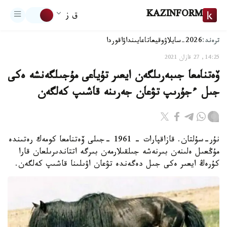
KAZINFORM
ق ز
ترەند:
2026-سايلاۋ
وقيعا
تاعايىنداۋ
اقوردا
14:25, 27 قازان 2021
ۆەتنامعا جىبەرىلگەن ايعىر تۇياعى مۇجىلگەنشە ەكى
جىل ءجۇرىپ تۋعان جەرىنە قاشىپ كەلگەن
نۇر-سۇلتان. قازاقپارات - 1961 -جىلى ۆەتنامعا كومەك رەتىندە
مۇڭعىل ەلىنەن بىرنەشە جىلقىلارمەن بىرگە اتتاندىرىلعان قارا
كۇرەڭ ايعىر ەكى جىل دەگەندە تۋعان اۋىلىنا قاشىپ كەلگەن.