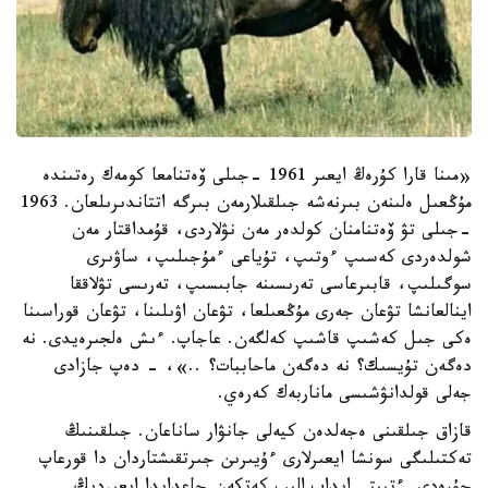
«مىنا قارا كۇرەڭ ايعىر 1961 -جىلى ۆەتنامعا كومەك رەتىندە
مۇڭعىل ەلىنەن بىرنەشە جىلقىلارمەن بىرگە اتتاندىرىلعان. 1963
-جىلى تۋ ۆەتنامنان كولدەر مەن نۋلاردى، قۇمداقتار مەن
شولدەردى كەسىپ ءوتىپ، تۇياعى ءمۇجىلىپ، ساۋىرى
سوگىلىپ، قابىرعاسى تەرىسىنە جابىسىپ، تەرىسى تۋلاققا
اينالعانشا تۋعان جەرى مۇڭعىلعا، تۋعان اۋىلىنا، تۋعان قوراسىنا
ەكى جىل كەشىپ قاشىپ كەلگەن. عاجاپ. ءىش ەلجىرەيدى. نە
دەگەن تۇيسىك؟ نە دەگەن ماحاببات؟ ..»، - دەپ جازادى
جەلى قولدانۋشىسى ماناربەك كەرەي.
قازاق جىلقىنى ەجەلدەن كيەلى جانۋار ساناعان. جىلقىنىڭ
تەكتىلىگى سونشا ايعىرلارى ءۇيىرىن جىرتقىشتاردان دا قورعاپ