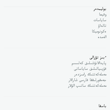
بوليمدەر
وقيعا
ساياسات
تالداۋ
ەكونوميكا
الەمدە
ءبىز تۋرالى
پايدالانۋشىلىق كەلىسىم
قۇپىيالىلىق ساياساتى
مەملەكەتتىك رامىزدەر
جەمقورلىققا قارسى شارالار
مەملەكەتتىك ساتىپ الۋلار
باسقا