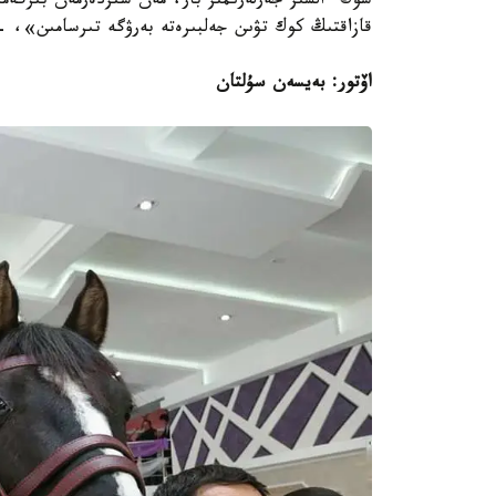
سوڭ ءالسىز جەرلەرىمىز بار، مەن سىزدەرمەن بىرگەمى
قازاقتىڭ كوك تۋىن جەلبىرەتە بەرۋگە تىرسامىن»، 
اۆتور: بەيسەن سۇلتان