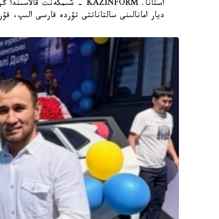
ديار امانالىنى سالتاناتتى تۇردە قارسى الىپ، ق