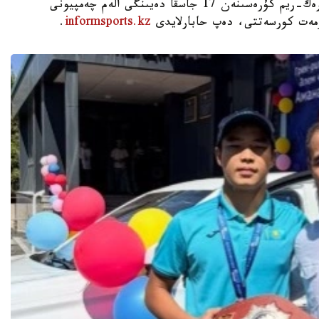
استانا. KAZINFORM - شىمكەنت قالاسىندا گرەك-ريم كۇرەسىنەن 17 جاسقا دەيىنگى الەم چەمپيونى
ۇرمەت كورسەتتى، دەپ حابارلايدى
informsports.kz
.