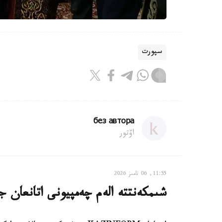
سپورت
без автора
اۆتور
11:55, 06 تامىز 2026
شىمكەنتتە الەم چەمپيونى اتانعان ج