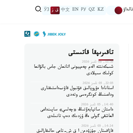
الداۋ
KZ
QZ
РУ
EN
中文
ق ز
ЎЗ
تاقىرىپقا قاتىستى
11:55, 06 تامىز 2026
شىمكەنتتە الەم چەمپيونى اتانعان جاس بالۋانعا
كولىك سىيلادى
22:05, 05 تامىز 2026
استانادا ەۋروپالىق فۋتبول قاۋىمداستىقتارى
وداعىنىڭ كونگرەسى وتەدى
14:40, 05 تامىز 2026
داستان ساتپايەۆتىڭ «چەلسي» ساپىنداعى
العاشقى گولى ەڭ ۇزدىك دەپ تانىلدى
14:24, 05 تامىز 2026
قازاقستان جۇزۋدەن ا ق ش-تاعى حالىقارالىق