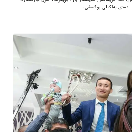
ن. الدا كوپتەگەن سايىستار بار، بۇيىرسا، سول جارىستاردا
- دەدى بەلگىلى بوكسشى.