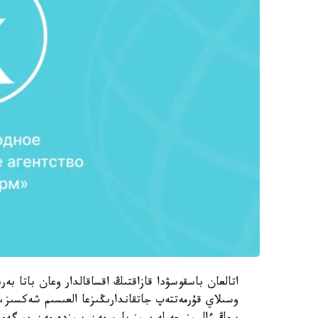
اتالعان باسقوسۋدا قازاقتىڭ اقساقالدار وعان باتا 
وسىلاي قۇرمەتتەپ جاتقاندارىڭىزعا العىسىم شەكسىز،