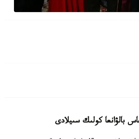
اس بالۋانعا كولىك سىيلادى