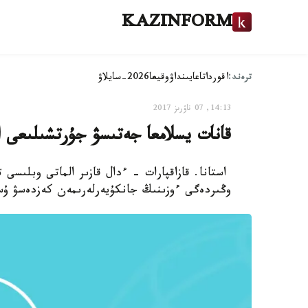
KAZINFORM
ترەند:
اقوردا
تاعايىنداۋ
وقيعا
2026-سايلاۋ
14:13, 07 ناۋرىز 2017
قانات يسلامعا جەتىسۋ جۇرتشىلىعى 
استانا. قازاقپارات - ءدال قازىر الماتى وبلىسى 
وڭىردەگى ءوزىنىڭ جانكۇيەرلەرىمەن كەزدەسۋ ۇست