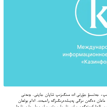
بەرىپ، جەتىسۋ جۇرتى ات مىنگىزىپ شاپان جاپتى. «مەنى
 ماعان دەگەن ىزگى پەيىلدەرىڭىزگە راحمەت. ادام بولعان