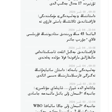
تۋرنيردە 17 مەدال جەڭىپ الدى
09:55, 05 تامىز 2026
داستاننىڭ «چەلسيدەگى» مۇمكىندىگى:
قازاقستاندىق تالانتتىڭ باستى قارۋى نە
22:04, 04 تامىز 2026
الماتىدا 45 مىڭ ورىندىق ستاديوننىڭ قۇرىلىسى
قالاي ءجۇرىپ جاتىر
10:08, 04 تامىز 2026
قازاقستاندىق جەڭىل اتلەت تاجىكستانداعى
حالىقارالىق مارافوندا قولا جۇلدە يەلەندى
09:55, 04 تامىز 2026
چەلسيدەگى باسەكە: داستان ساتبايەۆتىڭ
نەگىزگى قارسىلاستارىنىڭ ەسىمى اتالدى
18:30, 03 تامىز 2026
«كانەلو الدە شيراز... شايناماي جۇتامىن»:
جانىبەك ءالىمحان ۇلى باتىل مالىمدەمە جاسادى
12:54, 03 تامىز 2026
جانىبەك ءالىمحان ۇلى جاڭا سالماقتا WBO