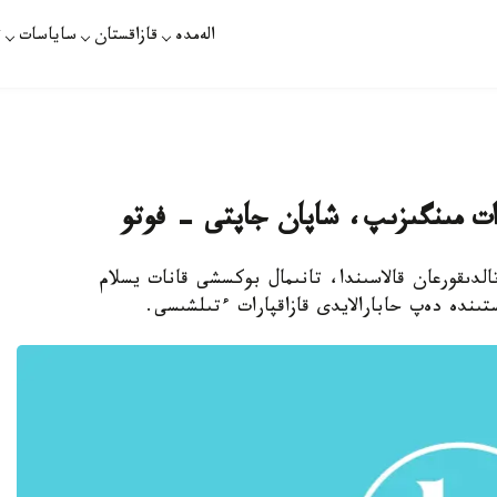
الەمدە
قازاقستان
ساياسات
ت
ات مىنگىزىپ، شاپان جاپتى - فوتو
تالدىقورعان قالاسىندا، تانىمال بوكسشى قانات يسلام
ىندە دەپ حابارالايدى قازاقپارات ءتىلشىسى.