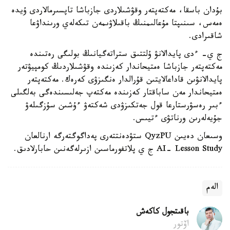
بۇدان باسقا، مەكتەپتەر وقۋشىلاردى جازباشا تاپسىرمالاردى ۇيدە
ەمەس، سىنىپتا مۇعالىمنىڭ باقىلاۋىمەن تىكەلەي ورىنداۋعا
شاقىرادى.
ج ي- ءدى پايدالانۋ ۇلتتىق ستراتەگيانىڭ بولىگى رەتىندە
مەكتەپتەر جازباشا ەمتيحاندار كەزىندە وقۋشىلاردىڭ كومپيۋتەر
پايدالانۋىن قاداعالايتىن قۇرالدار ەنگىزۋى كەرەك. مەكتەپتەر
ەمتيحاندار مەن ساباقتار كەزىندە مەكتەپ جەلىسىندەگى بەلگىلى
ءبىر رەسۋرستارعا قول جەتكىزۋدى شەكتەۋ ءۇشىن سۇزگىلەۋ
جۇيەلەرىن ورناتۋى ءتيىس.
وسىعان دەيىن QyzPU ستۋدەنتتەرى پەداگوگتەرگە ارنالعان
AI- Lesson Study ج ي پلاتفورماسىن ازىرلەگەنىن حابارلادىق.
الەم
باقىتجول كاكەش
اۆتور