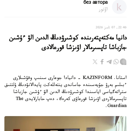
без автора
اۆتور
22:46, 07 تامىز 2026
دانيا مەكتەپتەرىندە كوشىرۋدىڭ الدىن الۋ ءۇشىن
جازباشا تاپسىرمالار اۋىزشا قورعالادى
استانا. KAZINFORM - دانيادا جوعارى سىنىپ وقۋشىلارى
ءبىلىم بەرۋ جۇيەسىندە جاساندى ينتەللەكت پايدالانۋدىڭ ۇلتتىق
ستراتەگياسى اياسىندا كوشىرۋدىڭ الدىن الۋ ءۇشىن جازباشا
تاپسىرمالاردى اۋىزشا قورعاۋى كەرەك، دەپ حابارلايدى The
Guardian.