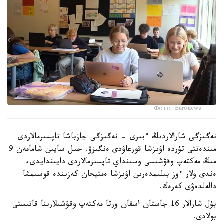
Фото: Euronews
نەگىزگى شارالاردىڭ ءبىرى - نەگىزگى جازباشا تاپسىرمالاردى
مىندەتتى تۇردە اۋىزشا قورعاۋدى ەنگىزۋ. جىل سايىن شامامەن 9
مىڭ مەكتەپ وقۋشىسى وسىنداي تاپسىرمالاردى دايىندايدى،
ەندى ولار ءوز بىلىمدەرىن اۋىزشا ەمتيحان كەزىندە قوسىمشا
دالەلدەۋى كەرەك.
بۇل شارالار 16 جاستان اسقان ورتا مەكتەپ وقۋشىلارىنا قاتىستى
بولادى.