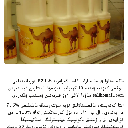
ماڭعىستاۋلىق جانە اراب كاسىپكەرلەرىنىڭ B2B فورماتىنداعى
سوڭعى كەزدەسۋىندە 10 كومپانيا قىزىعۋشىلىقتارىن ءبىلدىردى.
salikomall.com ساۋدا الاڭى ءوز قىزمەتىن ۇسىنىپ ۇلگەردى.
ايتا كەتەيىك، ماڭعىستاۋلىق تۇيە سۇتتەرىنىڭ مايلىلىعى %6-7
عا جەتەدى، ال ب ا ءا- دە بۇل كورسەتكىش تەك %3-4- دى
قۇرايدى. ق ر ۇلتتىق ەكونوميكا مينيسترلىگى ستاتيستيكا
كوميتەتىنىڭ دەرەگىنە سايكەس، ەلدەگى تۇيەلەردىڭ 30 پايىزى