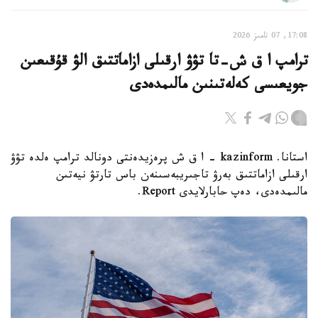
17:08, 07 تامىز 2026
ترامپ ا ق ش-تا تۋۋ ارقىلى ازاماتتىق الۋ قۇقىعىن
جويعىسى كەلەتىنىن مالىمدەدى
استانا. kazinform - ا ق ش پرەزيدەنتى دونالد ترامپ ەلدە تۋۋ
ارقىلى ازاماتتىق بەرۋ تاجىريبەسىنەن باس تارتۋ نيەتىن
مالىمدەدى، دەپ حابارلايدى Report.