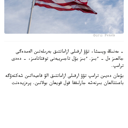
Фото: Pexels
- مەنىڭ ويىمشا، تۋۋ ارقىلى ازاماتتىق بەرىلەتىن الەمدەگى
جالعىز ەل - ءبىز. ءبىز بۇل تاجىريبەنى توقتاتامىز، - دەدى
ترامپ.
بۇعان دەيىن ترامپ تۋۋ ارقىلى ازاماتتىق الۋ قاعيداتىن شەكتەۋگە
باعىتتالعان بىرنەشە جارلىققا قول قويعان بولاتىن. پرەزيدەنت
اكىمشىلىگىنىڭ وكىلى ستيۆەن ميللەردىڭ ايتۋىنشا، ولاردىڭ
ءبىرى «بوسانۋ تۋريزمى» دەپ اتالاتىن تاجىريبەگە تىيىم سالۋعا
قاتىستى.
ايتا كەتەيىك، ا ق ش جاڭا ۆيزالىق كەپىل باعدارلاماسىن
ەنگىزىپ جاتىر، وعان سايكەس يمميگراتسيالىق ۆيزاعا كەيبىر