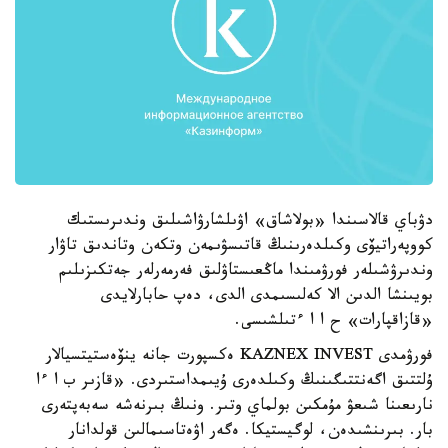
دۋباي قالاسىندا «بولاشاق» اۋىلشارۋاشىلىق وندىرىستىك
كووپەراتيۆى وكىلدەرىنىڭ قاتىسۋىمەن وتكەن وتاندىق تاۋار
وندىرۋشىلەر فورۋمىندا ماڭعىستاۋلىق فەرمەرلەر جەتكىزىلىم
بويىنشا الدىن الا كەلىسىمدى الدى، دەپ حابارلايدى
«قازاقپارات» ح ا ا ءتىلشىسى.
فورۋمدى KAZNEX INVEST ەكسپورت جانە ينۆەستيتسيالار
ۇلتتىق اگەنتتىگىنىڭ وكىلدەرى ۇيىمداستىردى. «قازىر ب ا ءا
نارىعىنا شىعۋ مۇمكىن بولماي وتىر. ونىڭ بىرنەشە سەبەپتەرى
بار. بىرىنشىدەن، لوگيستيكا. ەگەر اۋەتاسىمالىن قولدانار