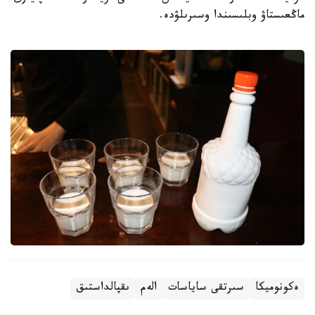
ماڭعىستاۋ وبلىسىندا وسىرىلۋدە.
ەكونوميكا
سىرتقى ساياسات
الەم
ىقپالداستىق