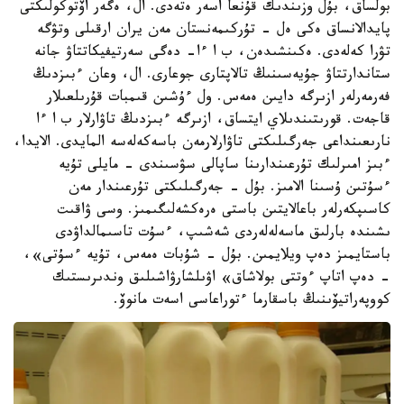
بولساق، بۇل وزىندىك قۇنعا اسەر ەتەدى. ال، ەگەر اۆتوكولىكتى
پايدالانساق ەكى ەل - تۇركىمەنستان مەن يران ارقىلى وتۋگە
تۋرا كەلەدى. ەكىنشىدەن، ب ا ءا- دەگى سەرتيفيكاتتاۋ جانە
ستاندارتتاۋ جۇيەسىنىڭ تالاپتارى جوعارى. ال، وعان ءبىزدىڭ
فەرمەرلەر ازىرگە دايىن ەمەس. ول ءۇشىن قىمبات قۇرىلعىلار
قاجەت. قورىتىندىلاي ايتساق، ازىرگە ءبىزدىڭ تاۋارلار ب ا ءا
نارىعىنداعى جەرگىلىكتى تاۋارلارمەن باسەكەلەسە المايدى. الايدا،
ءبىز امىرلىك تۇرعىندارىنا ساپالى سۋسىندى - مايلى تۇيە
ءسۇتىن ۇسىنا الامىز. بۇل - جەرگىلىكتى تۇرعىندار مەن
كاسىپكەرلەر باعالايتىن باستى ەرەكشەلىگىمىز. وسى ۋاقىت
ىشىندە بارلىق ماسەلەلەردى شەشىپ، ءسۇت تاسىمالداۋدى
باستايمىز دەپ ويلايمىن. بۇل - شۇبات ەمەس، تۇيە ءسۇتى»،
- دەپ اتاپ ءوتتى بولاشاق» اۋىلشارۋاشىلىق وندىرىستىك
كووپەراتيۆىنىڭ باسقارما ءتوراعاسى اسەت مانوۆ.