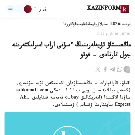
KAZINFORM
ق ز
ترەند:
2026-سايلاۋ
وقيعا
تاعايىنداۋ
اقوردا
07:02, 01 ناۋرىز 2017
ماڭعىستاۋ تۇيەلەرىنىڭ ءسۇتى اراب امىرلىكتەرىنە
جول تارتادى - فوتو
اقتاۋ. قازاقپارات - ماڭعىستاۋدان اكەلىنگەن تۇيە سۇتتەرى
(كەمەل ميلك) جىل بويى ب ا ء ا- دەگى salikomall.com
ساۋدا الاڭىندا (امەريكالىق e-bay نەمەسە قىتايلىق Ali-
Express سايتتارىنا ۇقساس) ۇسىنىلادى.