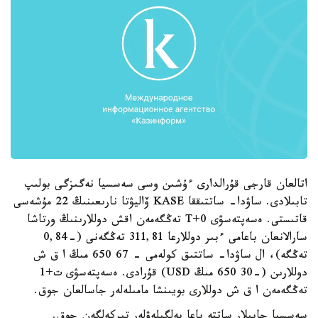
اتالعان قارجى قۇرالدارى ءۇشىن وسى سەسسيا نەگىزگى بولىپ
تابىلادى. ساۋدا- ساتتىققا KASE ۆاليۋتا نارىعىنىڭ 22 مۇشەسى
قاتىستى. ەسەپتەسۋى T+0 تەڭگەمەن اقش دوللارىنىڭ ورتاشا
سارالانعان باعامى ءبىر دوللارعا 311,81 تەڭگەنى (-0,84
تەڭگە)، ال ساۋدا- ساتتىق كولەمى - 67 650 مىڭ ا ق ش
دوللارىن (-30 650 مىڭ USD) قۇرادى. ەسەپتەسۋى ت+1
تەڭگەمەن ا ق ش دوللارى بويىنشا مامىلەلەر جاسالعان جوق.
سەسسيا جابىلار ساتتە باعا بەلگىلەۋلەر تىركەلگەن جوق.