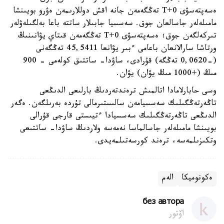
ەسەپتەسۋى T+0 تەڭگەمەن جانە اقش دوللارىمەن ەۋرو بويىنشا
مامىلەلەر جاسالعان جوق. سەسسيا جابىلار ساتتە باعا بەلگىلەۋلەر
تىركەلگەن جوق؛ ەسەپتەسۋى T+0 تەڭگەمەن قىتاي يۋانىنىڭ
ورتاشا سارالانعان باعامى ءبىر يۋانعا 45,5411 تەڭگەنى
(-0,0620 تەڭگە) قۇرادى، ساۋدا- ساتتىق كولەمى - 900
مىڭ (+1000 مىڭ يۋان) يۋان.
وسى حابارلامادا اتالمىش ترەندتەردىڭ بارلىعى الدىڭعى
تاڭەرتەڭگىلىك سەسسيامەن سالىستىرمالى تۇردە بەرىلگەن. ەگەر
الدىڭعى تاڭەرتەڭگىلىك سەسسيادا ءتيىستى قارجى قۇرالى
بويىنشا مامىلەلەر جاسالماسا نەمەسە ولاردىڭ ساۋدا- ساتتىعى
وتكىزىلمەسە، ترەند كورسەتىلمەيدى.
ەكونوميكا
الەم
без автора
اۆتور