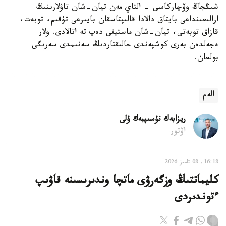
شىڭجاڭ وۆچاركاسى - التاي مەن تيان-شان تاۋلارىنىڭ
ارالىعىنداعى بايتاق دالادا قالىپتاسقان بايىرعى تۇقىم، توبەت،
قازاق توبەتى، تيان-شان ماستيفى دەپ تە اتالادى. ولار
ەجەلدەن بەرى كوشپەندى حالىقتاردىڭ سەنىمدى سەرىگى
بولعان.
الەم
ريزابەك نۇسىپبەك ۇلى
اۆتور
16:18, 08 تامىز 2026
كليماتتىڭ وزگەرۋى ماتچا وندىرىسىنە قاۋىپ
ءتوندىردى