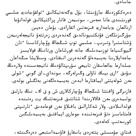
جاسادى.
دەرەككوزدىڭ جازۋىنشا، بۇل «گەنەتيكالىق ءتولقۇجات» عىلىمي
قورىتىندى عانا ەمەس، سونىمەن قاتار پراكتيكالىق قولدانۋعا
ارنالعان «باعدار» قىزمەتىن اتقارادى. بۇعان دەيىن
جۇرگىزىلگەن فۋنكتسيونالدىق گەندەردى زەرتتەۋ ناتيجەلەرىمەن
ۇشتاستىرا وتىرىپ، عىلىمي توپ شىڭجاڭ وۆچاركاسىنا ءتان
گيپوكسياعا توزىمدىلىك جانە قورشاعان ورتانىڭ قولايسىز
جاعدايلارىنا بەيىمدەلۋ گەندەرىن انىقتادى. وسىلايشا مىڭداعان
جىلدارعا جالعاسقان تابيعي سۇرىپتالۋدىڭ ناتيجەسىندە ولاردىڭ
سۋىق ءارى بيىك تاۋلى وڭىرلەرگە، سونداي-اق گوبي ءشولى
مەن شولەيتتى ايماقتارعا ابدەن بەيىمدەلگەنى بەلگىلى بولدى.
قازىرگى ۋاقىتتا شىڭجاڭ وۆچاركالارى ش و ق ك- نىڭ بارلىق
بولىمدەرى مەن قالالارىندا شتاتتىق قىزمەتتىك يت رەتىندە
قولدانىلادى. ولار شەكارالىق باقىلاۋ مەن قوعامدىق ءتارتىپتى
قامتاماسىز ەتۋ قىزمەتىندە جوعارى ايماقتىق بەيىمدىلىگىن
كورسەتىپ كەلەدى.
قىتاي جۇمىسشى يتتەردى باسقارۋ قاۋىمداستىعى دەرەگىنشە،