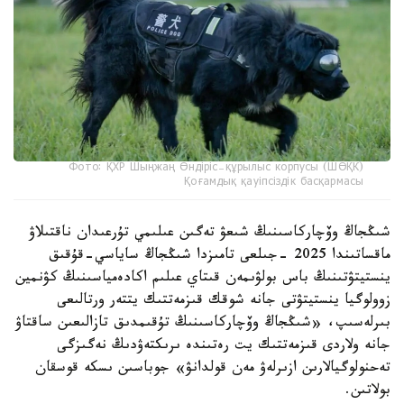
Фото: ҚХР Шыңжаң Өндіріс-құрылыс корпусы (ШӨҚК)
Қоғамдық қауіпсіздік басқармасы
شىڭجاڭ وۆچاركاسىنىڭ شىعۋ تەگىن عىلىمي تۇرعىدان ناقتىلاۋ
ماقساتىندا 2025 -جىلعى تامىزدا شىڭجاڭ ساياسي-قۇقىق
ينستيتۋتىنىڭ باس بولۋىمەن قىتاي عىلىم اكادەمياسىنىڭ كۋنمين
زوولوگيا ينستيتۋتى جانە شوقك قىزمەتتىك يتتەر ورتالىعى
بىرلەسىپ، «شىڭجاڭ وۆچاركاسىنىڭ تۇقىمدىق تازالىعىن ساقتاۋ
جانە ولاردى قىزمەتتىك يت رەتىندە ىرىكتەۋدىڭ نەگىزگى
تەحنولوگيالارىن ازىرلەۋ مەن قولدانۋ» جوباسىن ىسكە قوسقان
بولاتىن.