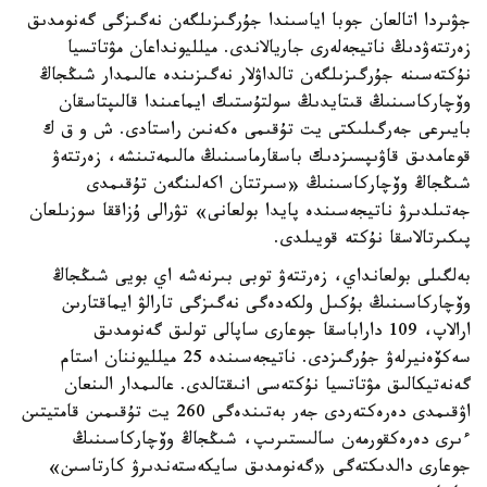
جۋىردا اتالعان جوبا اياسىندا جۇرگىزىلگەن نەگىزگى گەنومدىق
زەرتتەۋدىڭ ناتيجەلەرى جاريالاندى. ميلليونداعان مۋتاتسيا
نۇكتەسىنە جۇرگىزىلگەن تالداۋلار نەگىزىندە عالىمدار شىڭجاڭ
وۆچاركاسىنىڭ قىتايدىڭ سولتۇستىك ايماعىندا قالىپتاسقان
بايىرعى جەرگىلىكتى يت تۇقىمى ەكەنىن راستادى. ش و ق ك
قوعامدىق قاۋىپسىزدىك باسقارماسىنىڭ مالىمەتىنشە، زەرتتەۋ
شىڭجاڭ وۆچاركاسىنىڭ «سىرتتان اكەلىنگەن تۇقىمدى
جەتىلدىرۋ ناتيجەسىندە پايدا بولعانى» تۋرالى ۇزاققا سوزىلعان
پىكىرتالاسقا نۇكتە قويىلدى.
بەلگىلى بولعانداي، زەرتتەۋ توبى بىرنەشە اي بويى شىڭجاڭ
وۆچاركاسىنىڭ بۇكىل ولكەدەگى نەگىزگى تارالۋ ايماقتارىن
ارالاپ، 109 داراباسقا جوعارى ساپالى تولىق گەنومدىق
سەكۆەنيرلەۋ جۇرگىزدى. ناتيجەسىندە 25 ميلليوننان استام
گەنەتيكالىق مۋتاتسيا نۇكتەسى انىقتالدى. عالىمدار الىنعان
اۋقىمدى دەرەكتەردى جەر بەتىندەگى 260 يت تۇقىمىن قامتيتىن
ءىرى دەرەكقورمەن سالىستىرىپ، شىڭجاڭ وۆچاركاسىنىڭ
جوعارى دالدىكتەگى «گەنومدىق سايكەستەندىرۋ كارتاسىن»