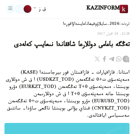
KAZINFORM
ق ز
ترەند:
2026-سايلاۋ
وقيعا
تاعايىنداۋ
اقوردا
12:28, 24 اقپان 2017
تەڭگە باعامى دوللارعا شاققاندا نىعايىپ كەلەدى
استانا. قازاقپارات - قازاقستان قور بيرجاسىندا (KASE)
ەسەپتەسۋى ت+0 تەڭگەمەن (USDKZT_TOD) ا ق ش دوللارى
بويىنشا، ەسەپتەسۋى T+0 تەڭگەمەن (EURKZT_TOD) ەۋرو
بويىنشا جانە ەسەپتەسۋى T+0 ا ق ش دوللارىمەن
(EURUSD_TOD) ەۋرو بويىنشا، ەسەپتەسۋى ت+0 تەڭگەمەن
(CNYKZT_TOD) قىتاي يۋانى بويىنشا تاڭعى ساۋدا- ساتتىق
سەسسياسى اياقتالدى.