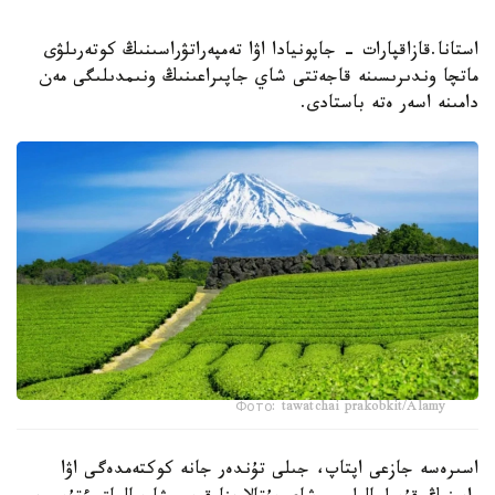
استانا.قازاقپارات - جاپونيادا اۋا تەمپەراتۋراسىنىڭ كوتەرىلۋى
ماتچا وندىرىسىنە قاجەتتى شاي جاپىراعىنىڭ ونىمدىلىگى مەن
دامىنە اسەر ەتە باستادى.
Фото: tawatchai prakobkit/Alamy
اسىرەسە جازعى اپتاپ، جىلى تۇندەر جانە كوكتەمدەگى اۋا