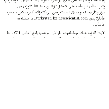
رايىنىڭ قۇبىلمالىلىعى شاي بۇتالارىنا قوسىمشا سالماق ءتۇسىرىپ
وتىر. عالىمدار ماسەلەنى شەشۋ ءۇشىن ىستىققا ءتوزىمدى
سۇرىپتاردى گەنومدىق ادىستەرمەن ىرىكتەۋگە كىرىسكەن، دەپ
حابارلايدى turkystan.kz newscientist.com-عا سىلتەمە
جاساپ.
الايدا الەۋمەتتىك جەلىلەردە تاراعان «تەمپەراتۋرا تاعى 1°C- قا
كوتەرىلسە، ماتچا مۇلدە جوعالادى» دەگەن مالىمدەمەنى عىلىمي
تۇرعىدان دالەلدەنگەن بولجام دەۋگە بولمايدى. قازىرگى
زەرتتەۋلەر كليماتتىڭ جىلىنۋى ءونىم كولەمىن ازايتىپ، جوعارى
ساپالى ماتچانىڭ ءدامىن وزگەرتۋى مۇمكىن ەكەنىن كورسەتەدى.
ءبىراق ناقتى ءبىر گرادۋسقا بايلانعان جويىلۋ شەگى انىقتالعان
جوق.
ماتچا كادىمگى كەپتىرىلگەن شاي جاپىراعىنان ەمەس، تەنچا
دەپ اتالاتىن ارنايى شيكىزاتتان دايىندالادى. ەگىن جيناۋعا
بىرنەشە اپتا قالعاندا شاي بۇتالارى كۇن ساۋلەسىنەن
كولەڭكەلەنەدى. بۇل جاپىراقتاعى حلوروفيلل مەن بوس
امينقىشقىلدارىنىڭ، سونىڭ ىشىندە تەانيننىڭ كوبىرەك جينالۋىنا