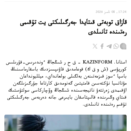
17:24, 08 تامىز 2026
قازاق توبەتى قىتايدا جەرگىلىكتى يت تۇقىمى
رەتىندە تانىلدى
استانا. KAZINFORM – ق ح ر شىڭجاڭ ءوندىرىس-قۇرىلىس
كورپۋسى (ش و ق ك) قوعامدىق قاۋىپسىزدىك باسقارماسىنىڭ
باسپا ءسوز قىزمەتىنەن بەلگىلى بولعانداي، ميلليونداعان
مۋتاتسيا نۇكتەسىن قامتيتىن گەنومدىق كارتاعا جۇرگىزىلگەن
اۋقىمدى زەرتتەۋ ناتيجەسىندە شىڭجاڭ وۆچاركاسى سولتۇستىك
قىتاي وڭىرىندە قالىپتاسقان بايىرعى جانە دەربەس جەرگىلىكتى
تۇقىم رەتىندە تانىلدى.