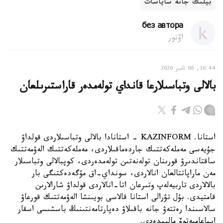
بيلىك جانە ساياسات
без автора
اۆتور
16:44, 06 تامىز 2026
بالالى وتباسىلارعا قانداي تولەمدەر قاراستىرىلعان
استانا. KAZINFORM - استانادا بالالى وتباسىلاردى قولداۋ
جۇيەسى مەملەكەتتىك جاردەماقىلاردى، مەملەكەتتىك الەۋمەتتىك
ساقتاندىرۋ قورىنان تولەنەتىن تولەمدەردى، كوپبالالى وتباسىلار
مەن ماراپاتتالعان انالاردى، سونداي-اق مۇگەدەكتىگى بار
بالالاردى تاربيەلەپ وتىرعان اتا-انالاردى قولداۋ شارالارىن
قامتيدى. بۇل تۋرالى استانا قالاسى بويىنشا الەۋمەتتىك قورعاۋ
سالاسىندا رەتتەۋ جانە باقىلاۋ دەپارتامەنتىنىڭ باسشىسى اسقار
ايماعامبەتوۆ مالىمدەدى.