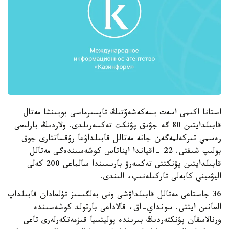
استانا اكىمى اسەت يسەكەشەۆتىڭ تاپسىرماسى بويىنشا مەتال
قابىلدايتىن 80 گە جۋىق پۋنكت تەكسەرىلدى. ولاردىڭ بارلىعى
رەسمي تىركەلمەگەن جانە مەتالل قابىلداۋعا رۇقساتتارى جوق
بولىپ شىقتى. 22 -اقپاندا ايناتاس كوشەسىندەگى مەتالل
قابىلدايتىن پۋنكتتى تەكسەرۋ بارىسىندا سالماعى 200 كەلى
اليۋميني كابەلى تاركىلەنىپ، الىندى.
36 جاستاعى مەتالل قابىلداۋشى ونى بەلگىسىز تۇلعادان قابىلداپ
العانىن ايتتى. سونداي-اق، قالاداعى بارتولد كوشەسىندە
ورنالاسقان پۋنكتەردىڭ بىرىندە پوليتسيا قىزمەتكەرلەرى تاعى