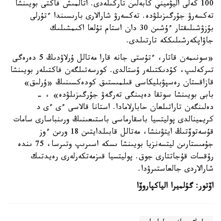
100 كەلى اليۋميني كابەلىن تاركىلەدى. اتالمىش فاكتى بويىنشا
تەكسەرۋ جۇرگىزىلۋدە. تەكسەرۋ شارالارى بارىسىندا ءتۇرلى
بۇزۋشىلىقتار ءۇشىن 30 دان استام تۇلعا اكىمشىلىك
جاۋاپكەرشىلىككە تارتىلدى.
«سونىمەن قاتار، ءتۇستى جانە قارا مەتالل ۇرلاۋدىڭ 5 دەرەگى
تىركەلىپ، كۇدىكتىلەر ۇستالدى. كورسەتىلگەن فاكتىلەر بويىنشا
قازاقستان رەسپۋبليكاسى قىلمىستىق كودەكسىنىڭ «ۇرلىق»
بابى بويىنشا سوتقا دەيىنگى تەرگەۋ جۇرگىزىلۋدە» ، -
دەلىنگەن تاراتىلعان حابارلامادا. استانا قالاسى ءى ءى د
كريمينالدى پوليتسيا باسقارماسى باستىعىنىڭ ورىنباسارى سامات
قۇسەتوۆتىڭ ايتۋىنشا، مەتالل قابىلدايتىن 18 ورىن ءوز
جۇمىستارىن ليتسەنزيا بويىنشا ىسكە اسىرىپ وتىرسا، 75 ىندە
رۇقسات قۇجاتتارى جوق. پوليتسيا قىزمەتكەرلەرى رەيدتىك
شارالاردى جالعاستىرۋدا.
اۆتور: گۇلميرا الياكپاروۆا