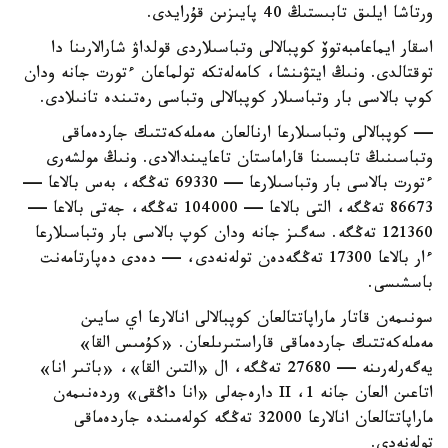
ورتاشا ايلىق تابىستىڭ 40 پايىزىن قۇرايدى.
اسقار ايماعامبەتوۆ كوپبالالى وتباسىلاردى قولداۋ شارالارىنا دا
توقتالدى. ونىڭ ايتۋىنشا، كامەلەتكە تولماعان ءتورت جانە ودان
كوپ بالاسى بار وتباسىلار كوپبالالى وتباسى رەتىندە تانىلادى.
— كوپبالالى وتباسىلارعا ارنالعان مەملەكەتتىك جاردەماقى
وتباسىنىڭ تابىسىنا قاراماستان تاعايىندالادى. ونىڭ مولشەرى
ءتورت بالاسى بار وتباسىلارعا — 69330 تەڭگە، بەس بالاعا —
86673 تەڭگە، التى بالاعا — 104000 تەڭگە، جەتى بالاعا —
121360 تەڭگە. سەگىز جانە ودان كوپ بالاسى بار وتباسىلارعا
ءار بالاعا 17300 تەڭگەدەن تولەنەدى، — دەدى دەپارتامەنت
باسشىسى.
سونىمەن قاتار ماراپاتتالعان كوپبالالى انالارعا اي سايىن
مەملەكەتتىك جاردەماقى قاراستىرىلعان. «كۇمىس القا»
يەگەرلەرىنە — 27680 تەڭگە، ال «التىن القا»، «باتىر انا»
اتاعىن العان جانە 1، II دارەجەلى «انا داڭقى» وردەنىمەن
ماراپاتتالعان انالارعا 32000 تەڭگە كولەمىندە جاردەماقى
تولەنەدى.