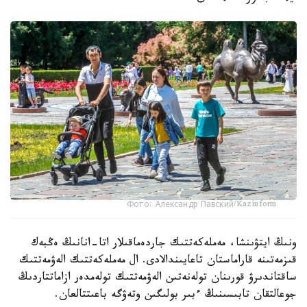
Фото: Александр Павский/Kazinform
ونىڭ ايتۋىنشا، مەملەكەتتىك جاردەماقىلار اتا-انانىڭ ەڭبەك
قىزمەتىنە قاراماستان تاعايىندالادى. ال مەملەكەتتىك الەۋمەتتىك
ساقتاندىرۋ قورىنان تولەنەتىن الەۋمەتتىك تولەمدەر ازاماتتاردىڭ
جوعالتقان تابىسىنىڭ ءبىر بولىگىن وتەۋگە باعىتتالعان.