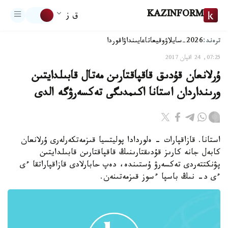
KAZINFORM
ق ز
ترەند:
2026-سايلاۋ
وقيعا
تاعايىنداۋ
اقوردا
07:25, 24 اقپان 2017
ۇرلانعان قۇدىق قاقپاقتارىن مەتال قابىلدايتىن
ورىنداردان استانا اكىمدىگى تەكسەرۋگە الدى
استانا. قازاقپارات - ەلوردادا پوليتسيا قىزمەتكەرلەرى ۇرلانعان
كابەل جانە كارىز قۇدىقتارىنىڭ قاقپاقتارىن قابىلدايتىن
پۋنكتتەردى تەكسەرۋ ۇستىندە، دەپ حابارلادى قازاقپاراتقا ءى
ءى د- نىڭ باسپا ءسوز قىزمەتىنەن.