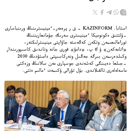
استانا. KAZINFORM - ق ر پرەمەر-ءمينيسترىنىڭ ورىنباسارى
-ۇلتتىق ەكونوميكا ءمينيسترى سەرىك جۇمانعاريننىڭ
توراعالىعىمەن وتكەن كەڭەستە جاۋاپتى مينيسترلىكتەر،
«اتامەكەن» ۇ ك پ، «دامۋ» قورى جانە وتاندىق كاسىپورىندار
وكىلدەرىمەن بىرگە جەڭىل ونەركاسىپتى دامىتۋدىڭ 2030
-جىلعا دەيىنگى كەشەندى جوسپارى مەن سالانىڭ وزەكتى
ماسەلەلەرى تالقىلاندى. بۇل تۋرالى ۇكىمەت ءمالىم ەتتى.