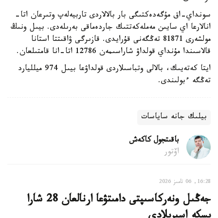
سونداي-اق مۇگەدەكتىگى بار بالالاردى تاربيەلەپ وتىرعان اتا-
انالارعا اي سايىن مەملەكەتتىك جاردەماقى بەرىلەدى. بيىل ونىڭ
مولشەرى 81871 تەڭگەنى قۇرايدى. قازىرگى ۋاقىتتا استانا
قالاسىندا مۇنداي قولداۋ شاراسىمەن 12786 اتا-انا قامتىلعان.
ايتا كەتەيىك، بالالى وتباسىلاردى قولداۋعا بيىل 974 ميلليارد
تەڭگە ءبولىندى.
بيلىك جانە ساياسات
باقىتجول كاكەش
اۆتور
16:28, 06 تامىز 2026
جەڭىل ونەركاسىپتى دامىتۋعا ارنالعان 28 شارا
ىسكە اسىرىلادى