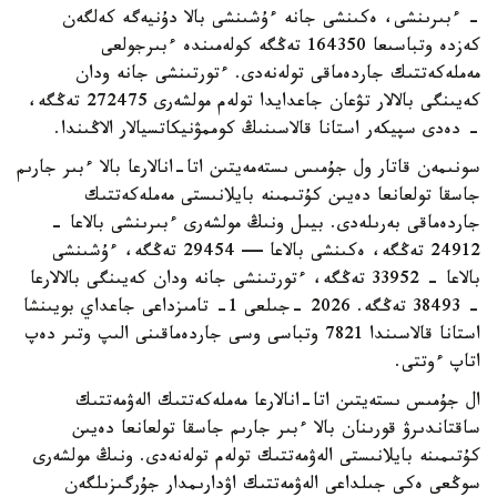
- ءبىرىنشى، ەكىنشى جانە ءۇشىنشى بالا دۇنيەگە كەلگەن
كەزدە وتباسىعا 164350 تەڭگە كولەمىندە ءبىرجولعى
مەملەكەتتىك جاردەماقى تولەنەدى. ءتورتىنشى جانە ودان
كەيىنگى بالالار تۋعان جاعدايدا تولەم مولشەرى 272475 تەڭگە،
- دەدى سپيكەر استانا قالاسىنىڭ كوممۋنيكاتسيالار الاڭىندا.
سونىمەن قاتار ول جۇمىس ىستەمەيتىن اتا-انالارعا بالا ءبىر جارىم
جاسقا تولعانعا دەيىن كۇتىمىنە بايلانىستى مەملەكەتتىك
جاردەماقى بەرىلەدى. بيىل ونىڭ مولشەرى ءبىرىنشى بالاعا -
24912 تەڭگە، ەكىنشى بالاعا — 29454 تەڭگە، ءۇشىنشى
بالاعا - 33952 تەڭگە، ءتورتىنشى جانە ودان كەيىنگى بالالارعا
- 38493 تەڭگە. 2026 -جىلعى 1- تامىزداعى جاعداي بويىنشا
استانا قالاسىندا 7821 وتباسى وسى جاردەماقىنى الىپ وتىر دەپ
اتاپ ءوتتى.
ال جۇمىس ىستەيتىن اتا-انالارعا مەملەكەتتىك الەۋمەتتىك
ساقتاندىرۋ قورىنان بالا ءبىر جارىم جاسقا تولعانعا دەيىن
كۇتىمىنە بايلانىستى الەۋمەتتىك تولەم تولەنەدى. ونىڭ مولشەرى
سوڭعى ەكى جىلداعى الەۋمەتتىك اۋدارىمدار جۇرگىزىلگەن