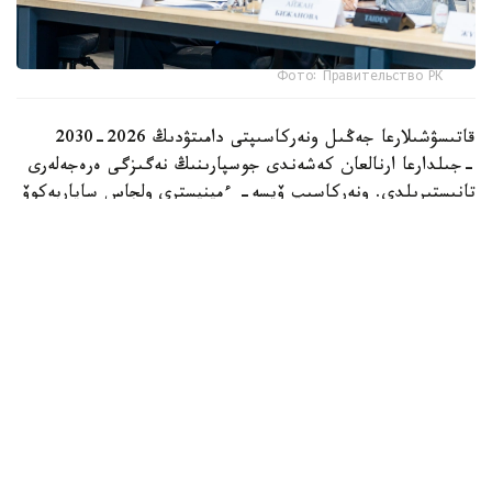
Фото: Правительство РК
قاتىسۋشىلارعا جەڭىل ونەركاسىپتى دامىتۋدىڭ 2026-2030
-جىلدارعا ارنالعان كەشەندى جوسپارىنىڭ نەگىزگى ەرەجەلەرى
تانىستىرىلدى. ونەركاسىپ ۆيسە- ءمينيسترى ولجاس ساپاربەكوۆ
اتاپ وتكەندەي، قۇجات زاڭناما، ساتىپ الۋ تەتىگىن جەتىلدىرۋ،
«كولەڭكەلى» يمپورتقا قارسى ءىس-قيمىل، ينۆەستيتسيا تارتۋ،
وتاندىق برەندتى دامىتۋ مەن كادر دايارلاۋعا ارنالعان 28 ءىس-
شارانى قامتيدى.