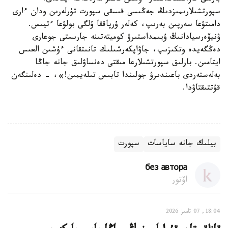
سپورتشىلارىمىزدىڭ جەڭىسى قىسقى سپورت تۇرلەرىن ودان ءارى
دامىتۋعا سەرپىن بەرىپ، كەلەر ۇرپاققا ۇلگى بولۋعا ءتيىس.
ۋنيۆەرسيادانىڭ ۇيىمداستىرۋ كوميتەتىنە جارىستى جوعارى
دەڭگەيدە وتكىزىپ، جاۋاپكەرشىلىك تانىتقانى ءۇشىن العىس
ايتامىن. بارلىق سپورتشىلارعا مىقتى دەنساۋلىق جانە جاڭا
بەلەستەردى باعىندىرۋ جولىندا تابىس تىلەيمىن!»، - دەلىنگەن
قۇتتىقتاۋدا.
بيلىك جانە ساياسات
سپورت
без автора
اۆتور
18:04, 07 تامىز 2026