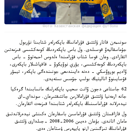
Фото: Казахстанская федерация футбола
سونىمەن قاتار ۇلتتىق قۇرامانىڭ باپكەرلەر شتابىنا نۇربول
جۇماسقاليەۆ قوسىلدى. ول باس باپكەردىڭ كومەكشىسى قىزمەتىن
اتقارادى. وعان قوسا شتاب قۇرامىندا ەلدوس احمەتوۆ - باس
باپكەردىڭ كومەكشىسى، يۋري نوۆيكوۆ - قاقپاشىلار باپكەرى،
ۆاديم بوروۆسكي - دەنە دايىندىعى جونىندەگى باپكەر، تيمۋر
قۇسايىنوۆ اناليتيك بولىپ جۇمىس ىستەيدى.
62 جاستاعى دجون ۆانت سحيپ باپكەرلىك مانسابىندا گرەكيا
جانە ارمەنيا ۇلتتىق قۇرامالارىن جاتتىقتىرعان. سونداي-اق
نيدەرلاند قۇراماسىنىڭ باپكەرلەر شتابىندا قىزمەت اتقارعان.
ول قازاقستان ۇلتتىق قۇراماسىن باسقارعان ەكىنشى نيدەرلاندتىق
مامان اتاندى. بۇعان دەيىن 2006-2008 -جىلدارى ۇلتتىق
قۇرامانىڭ تىزگىنىن ارنو پايپەرس ۇستاعان ەدى.