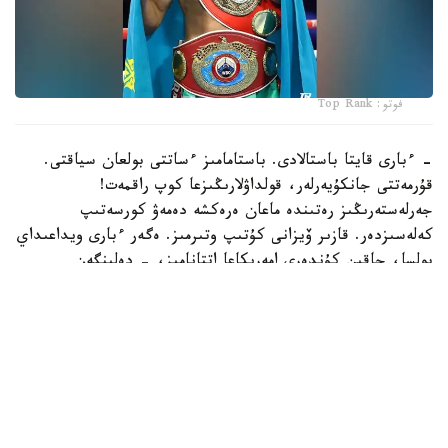
فوتو: Top Rank
- ءبارى قايتا باستالادى. باستامامىز ءساتتى بولعان سياقتى.
قۇرمەتتى جانكۇيەرلەر، قولداۋلارىڭىزعا كوپ راقمەت!
جەرلەستەرىڭىز رەتىندە ماعان ەرەكشە دەمەۋ كورسەتىپ
كەلەسىزدەر. قازىر ۆيزانى كۇتىپ وتىرمىز. ەگەر ءبارى ويداعىداي
بولسا، جاقىن كۇندەرى امەريكاعا اتتانامىز، - دەلىنگەن
حابارلامادا.
بۇعان دەيىن جانىبەك ءالىمحان ۇلى جاڭا سالماق دارەجەسىندە
WBO رەيتينگىندە جەكپە-جەكسىز-اق ەكىنشى ورىنعا
كوتەرىلگەنى حابارلانعان بولاتىن.
ءالىمحان ۇلى سوڭعى جەكپە-جەگىن 2025 -جىلعى 5-
ساۋىردە استانادا وتكىزىپ، فرانسيالىق اناۋەل نگاميسسەنگەنى