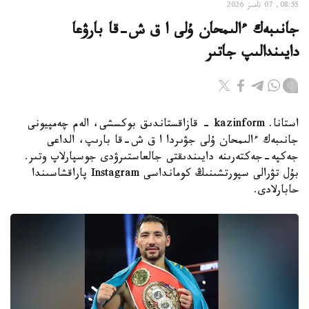
08:55, 07 تامىز 2026
جانىبەك ءالىمحان ۇلى ا ق ش-قا بارۋعا
دايىندالىپ جاتىر
استانا. kazinform - قازاقستاندىق بوكسشى، الەم چەمپيونى
جانىبەك ءالىمحان ۇلى جۋىردا ا ق ش-قا بارىپ، الداعى
جەكپە-جەكتەرىنە دايىندىقتى جالعاستىرۋدى جوسپارلاپ وتىر.
بۇل تۋرالى سپورتشىنىڭ كومانداسى Instagram پاراقشاسىندا
حابارلادى.