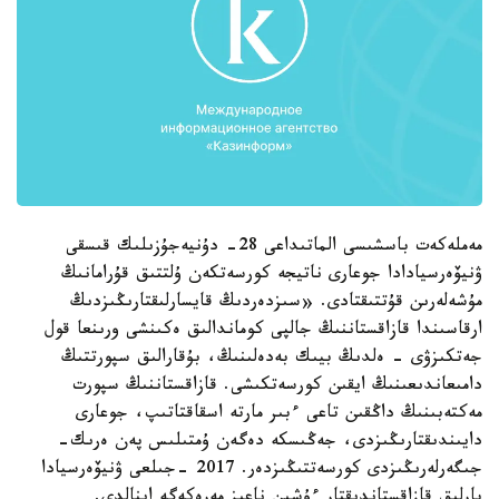
مەملەكەت باسشىسى الماتىداعى 28- دۇنيەجۇزىلىك قىسقى
ۋنيۆەرسيادادا جوعارى ناتيجە كورسەتكەن ۇلتتىق قۇرامانىڭ
مۇشەلەرىن قۇتتىقتادى. «سىزدەردىڭ قايسارلىقتارىڭىزدىڭ
ارقاسىندا قازاقستاننىڭ جالپى كوماندالىق ەكىنشى ورىنعا قول
جەتكىزۋى - ەلدىڭ بيىك بەدەلىنىڭ، بۇقارالىق سپورتتىڭ
دامىعاندىعىنىڭ ايقىن كورسەتكىشى. قازاقستاننىڭ سپورت
مەكتەبىنىڭ داڭقىن تاعى ءبىر مارتە اسقاقتاتىپ، جوعارى
دايىندىقتارىڭىزدى، جەڭىسكە دەگەن ۇمتىلىس پەن ەرىك-
جىگەرلەرىڭىزدى كورسەتتىڭىزدەر. 2017 -جىلعى ۋنيۆەرسيادا
بارلىق قازاقستاندىقتار ءۇشىن ناعىز مەرەكەگە اينالدى.