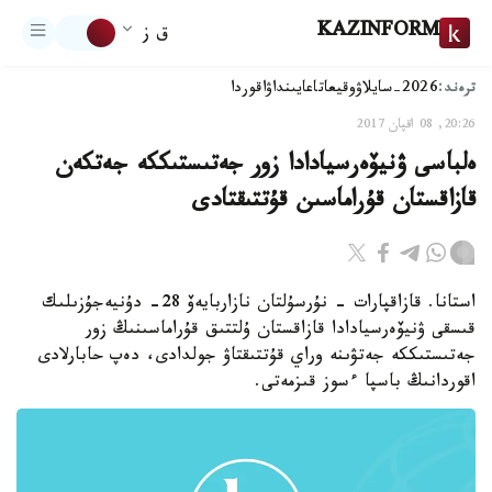
KAZINFORM
ق ز
ترەند:
2026-سايلاۋ
وقيعا
تاعايىنداۋ
اقوردا
20:26, 08 اقپان 2017
ەلباسى ۋنيۆەرسيادادا زور جەتىستىككە جەتكەن
قازاقستان قۇراماسىن قۇتتىقتادى
استانا. قازاقپارات - نۇرسۇلتان نازاربايەۆ 28- دۇنيەجۇزىلىك
قىسقى ۋنيۆەرسيادادا قازاقستان ۇلتتىق قۇراماسىنىڭ زور
جەتىستىككە جەتۋىنە وراي قۇتتىقتاۋ جولدادى، دەپ حابارلادى
اقوردانىڭ باسپا ءسوز قىزمەتى.