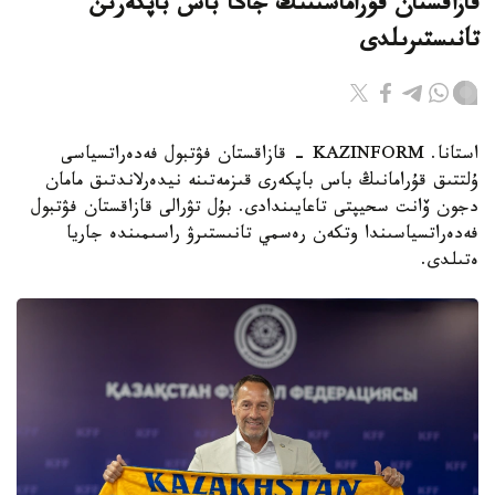
قازاقستان قۇراماسىنىڭ جاڭا باس باپكەرىن
تانىستىرىلدى
استانا. KAZINFORM - قازاقستان فۋتبول فەدەراتسياسى
ۇلتتىق قۇرامانىڭ باس باپكەرى قىزمەتىنە نيدەرلاندتىق مامان
دجون ۆانت سحيپتى تاعايىندادى. بۇل تۋرالى قازاقستان فۋتبول
فەدەراتسياسىندا وتكەن رەسمي تانىستىرۋ راسىمىندە جاريا
ەتىلدى.