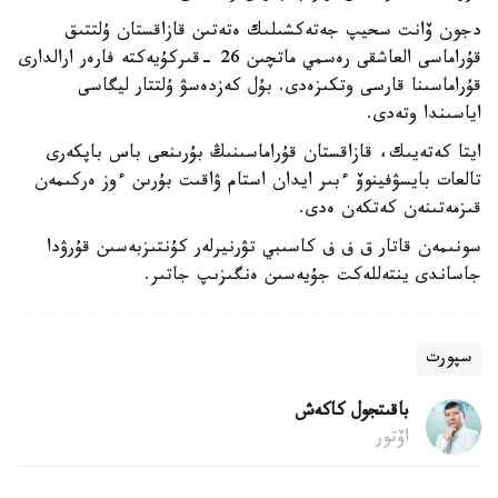
دجون ۆانت سحيپ جەتەكشىلىك ەتەتىن قازاقستان ۇلتتىق
قۇراماسى العاشقى رەسمي ماتچىن 26 -قىركۇيەكتە فارەر ارالدارى
قۇراماسىنا قارسى وتكىزەدى. بۇل كەزدەسۋ ۇلتتار ليگاسى
اياسىندا وتەدى.
ايتا كەتەيىك، قازاقستان قۇراماسىنىڭ بۇرىنعى باس باپكەرى
تالعات بايسۋفينوۆ ءبىر ايدان استام ۋاقىت بۇرىن ءوز ەركىمەن
قىزمەتىنەن كەتكەن ەدى.
سونىمەن قاتار ق ف ف كاسىبي تۋرنيرلەر كۇنتىزبەسىن قۇرۋدا
جاساندى ينتەللەكت جۇيەسىن ەنگىزىپ جاتىر.
سپورت
باقىتجول كاكەش
اۆتور