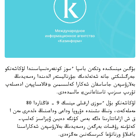
بۇگىن مينسكىدە وتكەن باسپا ءسوز كونفەرەنسياسىندا لۋكاشەنكو
جەرگىلىكتى جانە شەتەلدىك جۋرناليستەر الدىندا رەسەيدىڭ
بەلارۋسپەن جاساسقان شەكارا كەلىسىمىن «قالامساپپەن ادەمىلەپ
تۇرىپ سىزىپ تاستاعانىن» مالىمدەدى.
لۋكاشەنكو بۇل ءسوزى ارقىلى مينسك 9 - قاڭتاردا 80
مەملەكەت، ونىڭ ىشىندە ەۋروپا وداعى وداعىنىڭ ەلدەرى مەن ا
ق ش ازاماتتارىنا ەلگە بەس كۇنگە دەيىن ۆيزاسىز كەلىپ-
كەتۋىنە رۇقسات بەرگەن رەسەيدىڭ بەلارۋسپەن شەكاراسىنا
باقىلاۋ ورناتۋعا كىرىسكەنىن مەڭزەدى.