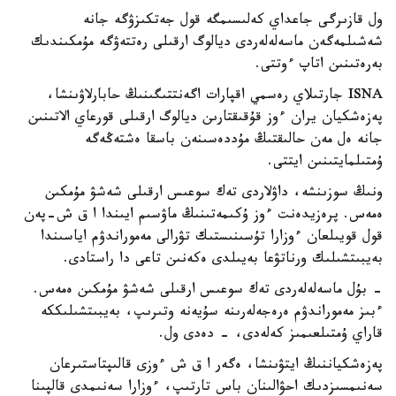
ول قازىرگى جاعداي كەلىسىمگە قول جەتكىزۋگە جانە
شەشىلمەگەن ماسەلەلەردى ديالوگ ارقىلى رەتتەۋگە مۇمكىندىك
بەرەتىنىن اتاپ ءوتتى.
ISNA جارتىلاي رەسمي اقپارات اگەنتتىگىنىڭ حابارلاۋىنشا،
پەزەشكيان يران ءوز قۇقىقتارىن ديالوگ ارقىلى قورعاي الاتىنىن
جانە ەل مەن حالىقتىڭ مۇددەسىنەن باسقا ەشتەڭەگە
ۇمتىلمايتىنىن ايتتى.
ونىڭ سوزىنشە، داۋلاردى تەك سوعىس ارقىلى شەشۋ مۇمكىن
ەمەس. پرەزيدەنت ءوز ۇكىمەتىنىڭ ماۋسىم ايىندا ا ق ش-پەن
قول قويىلعان ءوزارا تۇسىنىستىك تۋرالى مەموراندۋم اياسىندا
بەيبىتشىلىك ورناتۋعا بەيىلدى ەكەنىن تاعى دا راستادى.
- بۇل ماسەلەلەردى تەك سوعىس ارقىلى شەشۋ مۇمكىن ەمەس.
ءبىز مەموراندۋم ەرەجەلەرىنە سۇيەنە وتىرىپ، بەيبىتشىلىككە
قاراي ۇمتىلعىمىز كەلەدى، - دەدى ول.
پەزەشكياننىڭ ايتۋىنشا، ەگەر ا ق ش ءوزى قالىپتاستىرعان
سەنىمسىزدىك احۋالىنان باس تارتىپ، ءوزارا سەنىمدى قالپىنا