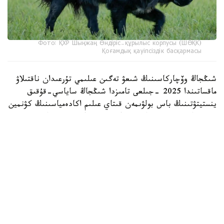
Фото: ҚХР Шыңжаң Өндіріс-құрылыс корпусы (ШӨҚК)
Қоғамдық қауіпсіздік басқармасы
شىڭجاڭ وۆچاركاسىنىڭ شىعۋ تەگىن عىلىمي تۇرعىدان ناقتىلاۋ
ماقساتىندا 2025 -جىلعى تامىزدا شىڭجاڭ ساياسي-قۇقىق
ينستيتۋتىنىڭ باس بولۋىمەن قىتاي عىلىم اكادەمياسىنىڭ كۋنمين
زوولوگيا ينستيتۋتى جانە شوقك قىزمەتتىك يتتەر ورتالىعى
بىرلەسىپ، «شىڭجاڭ وۆچاركاسىنىڭ تۇقىمدىق تازالىعىن ساقتاۋ
جانە ولاردى قىزمەتتىك يت رەتىندە ىرىكتەۋدىڭ نەگىزگى
تەحنولوگيالارىن ازىرلەۋ مەن قولدانۋ» جوباسىن ىسكە قوسقان
بولاتىن.
جۋىردا اتالعان جوبا اياسىندا جۇرگىزىلگەن نەگىزگى گەنومدىق
زەرتتەۋدىڭ ناتيجەلەرى جاريالاندى. ميلليونداعان مۋتاتسيا
نۇكتەسىنە جۇرگىزىلگەن تالداۋلار نەگىزىندە عالىمدار شىڭجاڭ
وۆچاركاسىنىڭ قىتايدىڭ سولتۇستىك ايماعىندا قالىپتاسقان