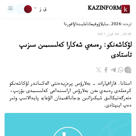
KAZINFORM
ق ز
ترەند:
2026-سايلاۋ
وقيعا
تاعايىنداۋ
اقوردا
10:09, 04 اقپان 2017
لۋكاشەنكو: رەسەي شەكارا كەلىسىمىن سىزىپ
تاستادى
استانا. قازاقپارات - بەلارۋس پرەزيدەنتى الەكساندر لۋكاشەنكو
كرەملدى رەسەي مەن بەلارۋس اراسىنداعى كەلىسىمدى بۇزىپ،
ەنەرگەتيكالىق شيكىزاتىن «جانالقىمنان الۋعا» پايدالانىپ وتىر
دەپ ايىپتادى.