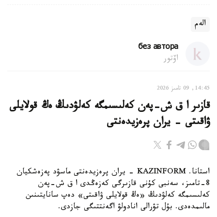
الەم
без автора
اۆتور
14:45, 09 تامىز 2026
قازىر ا ق ش-پەن كەلىسىمگە كەلۋدىڭ ەڭ قولايلى
ۋاقىتى - يران پرەزيدەنتى
استانا. KAZINFORM - يران پرەزيدەنتى ماسۋد پەزەشكيان
8-تامىز، سەنبى كۇنى قازىرگى كەزەڭدى ا ق ش-پەن
كەلىسىمگە كەلۋدىڭ «ەڭ قولايلى ۋاقىتى» دەپ سانايتىنىن
مالىمدەدى. بۇل تۋرالى انادولۋ اگەنتتىگى جازدى.