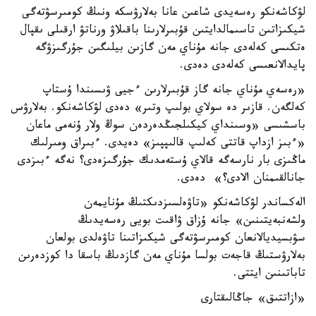
لۋكاشەنكو رەسەيدى شاعىن عانا بەلارۋسكە ونىڭ كومىرسۋتەگى
شيكىزاتىن تاسىمالدايتىن قۇبىرلارىنا باقىلاۋ ورناتۋ ارقىلى ىقپال
ەتكىسى كەلەدى جانە مۇناي مەن گازىن بيلىگىن جۇرگىزۋگە
پايدالانعىسى كەلەدى دەدى.
«رەسەي مۇناي جانە گاز قۇبىرلارىن ءجيى ۋىسىندا ۇستاپ
كەلگەن. قازىر دە سولاي بولىپ وتىر» دەدى لۋكاشەنكو. بەلارۋس
باسشىسى «وسىنداي كيكىلجىڭدەردەن سوڭ ولار ۇنەمى ماعان
«ءبىز ازداپ قاتتى كەلىپ قالىپپىز» دەيدى. ءبىراق ومىرلىك
ماڭىزى بار نارسەگە قالاي ۇستەمدىك جۇرگىزەدى؟ نەگە ءبىزدى
جانالقىمنان الادى؟» دەدى.
الەكساندر لۋكاشەنكو «تاۋەلسىزدىكتىڭ مۇنايمەن
ولشەنبەيتىنىن» جانە ۇزاق ۋاقىت بويى رەسەيدىڭ
سۋبسيديالانعان كومىرسۋتەگى شيكىزاتىنا تاۋەلدى بولعان
بەلارۋستىڭ قاجەت بولسا مۇناي مەن گازدىڭ باسقا دا كوزدەرىن
تاباتىنىن ايتتى.
«ازاتتىق» جاڭالىقتارى