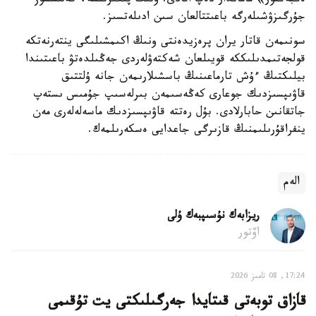
ەڭبەكقور» ماماندار دەپ اتادى. ونىڭ پىكىرىنشە، كەلىسسوز
جۇرگىزۋشىلەرگە باعىتتالعان سىن ادىلەتسىز.
سونىمەن قاتار يران پرەزيدەنتى ونىڭ اكىمشىلىگى ينتەرنەتكە
قولجەتىمدىلىككە قويىلعان شەكتەۋلەردى جەڭىلدەتۋ باعىتىندا
بيلىكتىڭ ءۇش تارماعىنىڭ باسشىلارىمەن جانە ۇلتتىق
قاۋىپسىزدىك جوعارى كەڭەسىمەن بىرلەسىپ جۇمىس ىستەپ
جاتقانىن حابارلادى. بۇل رەتتە قاۋىپسىزدىك ماسەلەلەرى مەن
ينفراقۇرىلىمنىڭ قازىرگى جاعدايى ەسكەرىلمەك.
الەم
ريزابەك نۇسىپبەك ۇلى
اۆتور
17:24, 08 تامىز 2026
قازاق توبەتى قىتايدا جەرگىلىكتى يت تۇقىمى