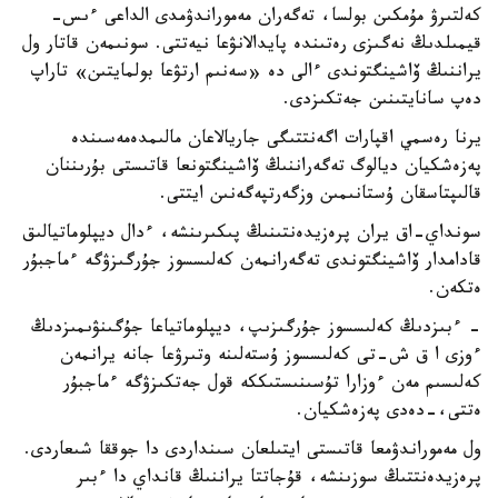
كەلتىرۋ مۇمكىن بولسا، تەگەران مەموراندۋمدى الداعى ءىس-
قيمىلدىڭ نەگىزى رەتىندە پايدالانۋعا نيەتتى. سونىمەن قاتار ول
يراننىڭ ۆاشينگتوندى ءالى دە «سەنىم ارتۋعا بولمايتىن» تاراپ
دەپ سانايتىنىن جەتكىزدى.
يرنا رەسمي اقپارات اگەنتتىگى جاريالاعان مالىمدەمەسىندە
پەزەشكيان ديالوگ تەگەراننىڭ ۆاشينگتونعا قاتىستى بۇرىننان
قالىپتاسقان ۇستانىمىن وزگەرتپەگەنىن ايتتى.
سونداي-اق يران پرەزيدەنتىنىڭ پىكىرىنشە، ءدال ديپلوماتيالىق
قادامدار ۆاشينگتوندى تەگەرانمەن كەلىسسوز جۇرگىزۋگە ءماجبۇر
ەتكەن.
- ءبىزدىڭ كەلىسسوز جۇرگىزىپ، ديپلوماتياعا جۇگىنۋىمىزدىڭ
ءوزى ا ق ش-تى كەلىسسوز ۇستەلىنە وتىرۋعا جانە يرانمەن
كەلىسىم مەن ءوزارا تۇسىنىستىككە قول جەتكىزۋگە ءماجبۇر
ەتتى،-دەدى پەزەشكيان.
ول مەموراندۋمعا قاتىستى ايتىلعان سىنداردى دا جوققا شىعاردى.
پرەزيدەنتتىڭ سوزىنشە، قۇجاتتا يراننىڭ قانداي دا ءبىر