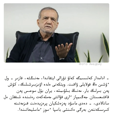
Фото: Анадолу
- ادامدار كەلىسىمگە كەلۋ تۋرالى ايتقاندا، مەنىڭشە، قازىر - ول
ءۇشىن ەڭ قولايلى ۋاقىت. ويتكەنى ەلدە اۋىزبىرشىلىك، كۇش
پەن بىرلىك بار. مەنىڭ بىلۋىمشە، يران بۇل سوعىس پەن
قاقتىعىستان جەڭىمپاز ءارى قۋاتتى مەملەكەت رەتىندە شىققان ەل
سانالادى، - دەدى ماسۋد پەزەشكيان پرەزيدەنت قىزمەتىنە
كىرىسكەننەن بەرگى ەكىنشى باسپا ءسوز ءماسليحاتىندا.