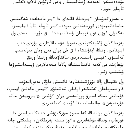
مۇددەسىنەن نەمەسە ۇستانىمىنان باس تارتۋىن تالاپ ەتەتىن
تارماق جوق.
- مەموراندۋمنان ءبىزدىڭ قانداي دا ءبىر ماسەلەدە شەگىنىس
جاساعانىمىزدى كورسەتەتىن بىردە-ءبىر تارماق تابا المايسىز.
تەگەران ءوزى قول قويعان ۇستانىمىندا نىق تۇر، - دەدى ول.
پەزەشكيان ۆاشينگتوندى مەموراندۋم تالاپتارىن بۇزدى دەپ
ايىپتادى. ونىڭ ايتۋىنشا، ا ق ش يران مەن ومان بىرلەسىپ
كەلىسۋى ءتيىس راسىمدەردى ساقتاۋدىڭ ورنىنا ورمۋز
بۇعازىنداعى كەمە قاتىناسىنىڭ بالاما سحەمالارىن ۇيىمداستىرۋعا
ۇمتىلىپ وتىر.
ول ىقتيمال زاڭ بۇزۋشىلىقتارعا قاتىستى داۋلار مەموراندۋمدا
قاراستىرىلعان تەتىكتەر ارقىلى شەشىلۋى ءتيىس ەكەنىن ايتىپ،
قۇجاتتى ىسكە اسىرۋ پروتسەسى يران ءۇشىن «ابىرويمەن جانە
قۇرمەتپەن» جالعاساتىنىنا ءۇمىت ءبىلدىردى.
پەزەشكيان يراننىڭ كەلىسسوز جۇرگىزۋشى دەلەگاتسياسىن دا
قورعاپ، ونىڭ مۇشەلەرىن «ءوز ىسىنە بەرىلگەن، بىلىكتى جانە