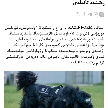
رەتىندە تانىلدى
استانا. KAZINFORM – ق ح ر شىڭجاڭ ءوندىرىس-قۇرىلىس
كورپۋسى (ش و ق ك) قوعامدىق قاۋىپسىزدىك باسقارماسىنىڭ
باسپا ءسوز قىزمەتىنەن بەلگىلى بولعانداي، ميلليونداعان
مۋتاتسيا نۇكتەسىن قامتيتىن گەنومدىق كارتاعا جۇرگىزىلگەن
اۋقىمدى زەرتتەۋ ناتيجەسىندە شىڭجاڭ وۆچاركاسى سولتۇستىك
قىتاي وڭىرىندە قالىپتاسقان بايىرعى جانە دەربەس جەرگىلىكتى
تۇقىم رەتىندە تانىلدى.