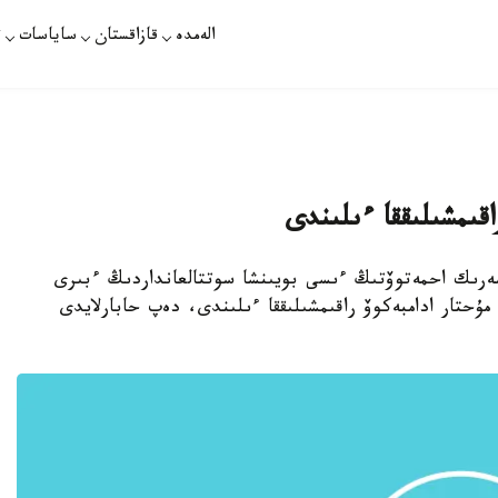
الەمدە
قازاقستان
ساياسات
ت
قىمشىلىققا ءىلىندى
 سەرىك احمەتوۆتىڭ ءىسى بويىنشا سوتتالعانداردىڭ ءبىرى
مۇحتار ادامبەكوۆ راقىمشىلىققا ءىلىندى، دەپ حابارلايدى