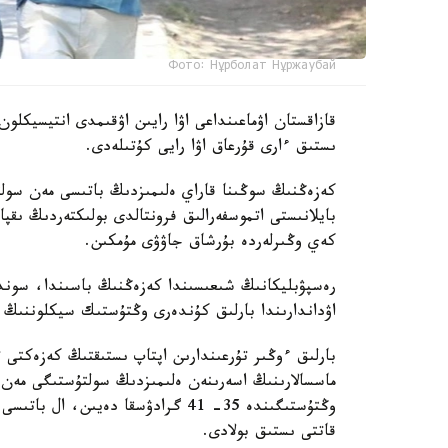
Фото: Нұрболат Нұржаубай
قازاقستان اۋماعىنداعى اۋا رايىن اۋقىمدى انتيسيكلو
ىستىق ءارى قۇرعاق اۋا رايى كۇتىلەدى.
كەزەڭنىڭ سوڭىنا قاراي ەلىمىزدىڭ باتىسى مەن سو
بايلانىستى اتموسفەرالىق فرونتالدى بولىكتەردىڭ ىق
كەي وڭىرلەردە بۇرشاق جاۋۋى مۇمكىن.
رەسپۋبليكانىڭ شىعىسىندا كەزەڭنىڭ باسىندا، سو
اۋداندارىندا بارلىق كۇندەرى وڭتۇستىك سيكلوننىڭ 
بارلىق ءوڭىر تۇرعىندارىن اپتاپ ىستىقتىڭ كەزەكتى ت
قاتتى ىستىق بولادى.