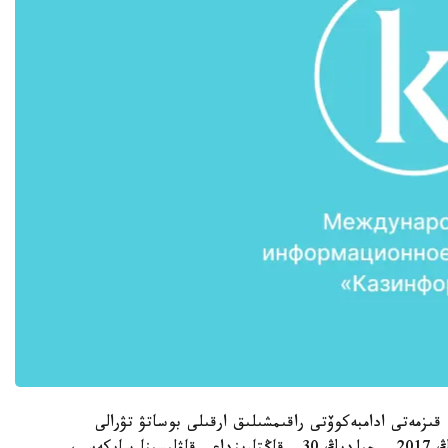
قىزمەتى ادامبەكوۆتى راقىمشىلىق ارقىلى بوساتۋ تۋرالى