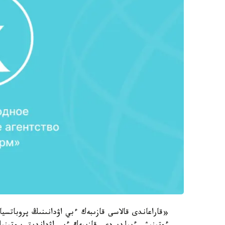
«قاراعاندى قالاسى قازىبەك ءبي اۋدانىنىڭ پروباتسيا 