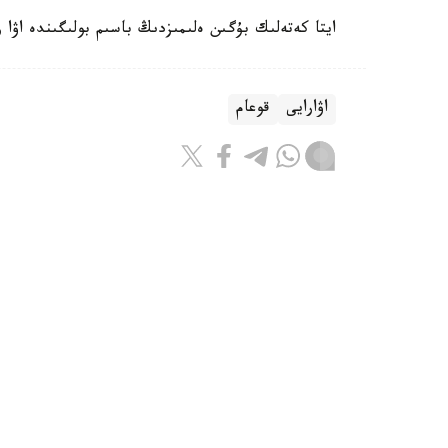
ايتا كەتەلىك بۇگىن ەلىمىزدىڭ باسىم بولىگىندە اۋا
اۋارايى
قوعام
باقىتجول كاكەش
اۆتور
16:11, 07 تامىز 2026
قىزىل كىتاپقا ەنگەن ەكى ارقاردى زا