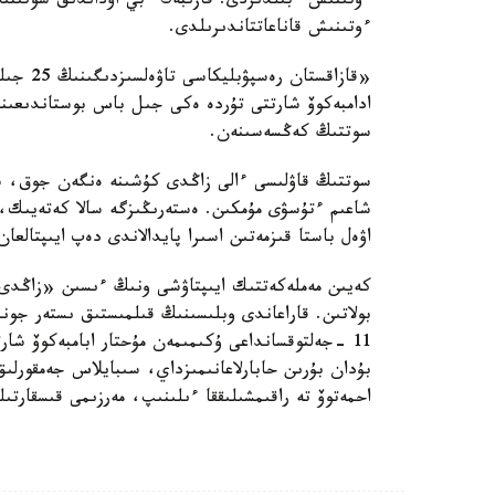
ءوتىنىش قاناعاتتاندىرىلدى.
«قازاقس
ادامبەكوۆ شارتتى تۇردە ەكى جىل باس بوستاندىعىنا
سوتتىڭ كەڭسەسىنەن.
سوتتىڭ قاۋلىسى ءالى زاڭدى كۇشىنە ەنگەن جوق، سو
شاعىم ءتۇسۋى مۇمكىن. ەستەرىڭىزگە سالا كەتەيىك، ق
اۋەل باستا قىزمەتىن اسىرا پايدالاندى دەپ ايىپتالعان 
كەيىن مەملەكەتتىك ايىپتاۋشى ونىڭ ءىسىن «زاڭدى 
11 -جەلتوقسانداعى ۇكىمىمەن مۇحتار ابامبەكوۆ شار
احمەتوۆ تە راقىمشىلىققا ءىلىنىپ، مەرزىمى قىسقارتىل