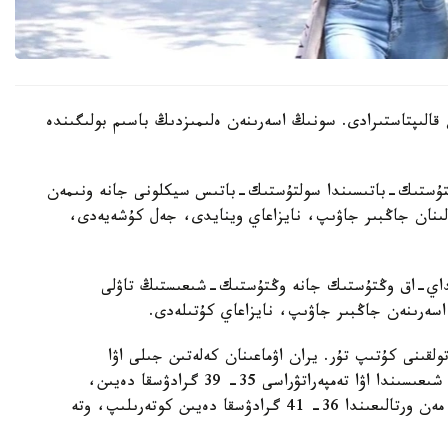
ن قالىپتاستىرادى. سونىڭ اسەرىنەن ەلىمىزدىڭ باسىم بولىگىندە
لتۇستىك-باتىسىندا سولتۇستىك-باتىس سيكلونى جانە ونىمەن
پالىنان جاڭبىر جاۋىپ، نايزاعاي وينايدى، جەل كۇشەيەدى،
نداي-اق وڭتۇستىك جانە وڭتۇستىك-شىعىستىڭ تاۋلى
اسەرىنەن جاڭبىر جاۋىپ، نايزاعاي كۇتىلەدى.
ولقىنى كۇتىپ تۇر. يران اۋماعىنان كەلەتىن جىلى اۋا
ماسسالارىنىڭ اسەرىنەن ەلىمىزدىڭ سولتۇستىگى مەن شىعىسىندا اۋا تەمپەراتۋراسى 35- 39 گرادۋسقا دەيىن،
وڭتۇستىگىندە 35- 41 گرادۋسقا دەيىن، ال باتىسى مەن ورتالىعىندا 36- 41 گرادۋسقا دەيىن كوتەرىلىپ، وتە