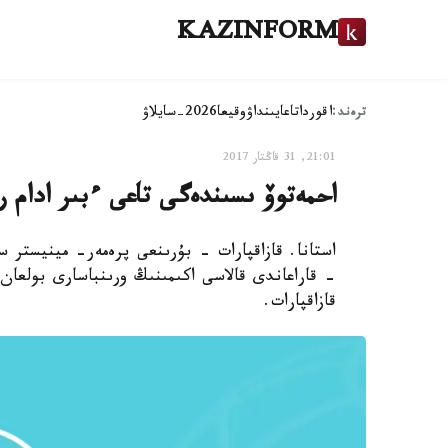
KAZINFORM
ترەند:
اقوردا
تاعايىنداۋ
وقيعا
2026-سايلاۋ
21:01, 31 قاڭتار 2017
احمەتوۆ ىسىندەگى تاعى ءبىر ادام را
استانا. قازاقپارات - بۇرىنعى پرەمەر- مينيستر
- قاراعاندى قالاسى اكىمىنىڭ ورىنباسارى بولعان 
قازاقپارات.