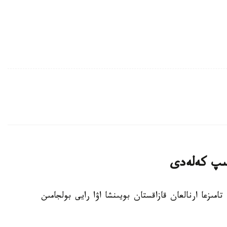
تىپ كەلەدى
انا. KAZINFORM - قازگيدرومەت 8- 10- تامىزعا ارنالعان قازاقستان بويىنشا اۋا رايى بولجامىن