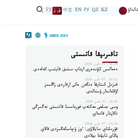
الداۋ
KZ
QZ
РУ
EN
中文
ق ز
ЎЗ
تاقىرىپقا قاتىستى
16:45, 07 تامىز 2026
دەمالىس كۇندەرى اپتاپ ىستىق قايتىپ كەلەدى
16:11, 07 تامىز 2026
قىزىل كىتاپقا ەنگەن ەكى ارقاردى زاڭسىز
اۋلاعاندار ۇستالدى
15:30, 07 تامىز 2026
وسى جىلعى مەكتەپ فورماسىنا قاتىستى نەگىزگى
تالاپتار قانداي
14:52, 07 تامىز 2026
قۇرىلتاي سايلاۋى: ءوز ۋچاسكەڭىزدى قالاي
وڭاي تابۋعا بولادى