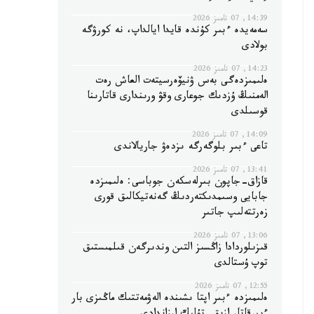
14:39, 07 تامىز 2026
سەمەيدە ءبىر كۇندە قايدا ايالداپ، نە كورۋگە
بولادى
14:23, 07 تامىز 2026
ەلىمىزدەگى بەس ۋنيۆەرسيتەت العاش رەت
الەمنىڭ ۇزدىك جوعارى وقۋ ورىندارى قاتارىنا
قوسىلدى
14:09, 07 تامىز 2026
تاعى ءبىر بلوگەرگە ىزدەۋ جاريالاندى
13:41, 07 تامىز 2026
قازاق-جاپون بىرلەسكەن جوباسى: ەلىمىزدە
جابايى وسىمدىكتەردىڭ گەنەتيكالىق قورى
زەرتتەلىپ جاتىر
13:06, 07 تامىز 2026
قىزىلوردادا زاڭسىز التىن وندىرگەن قىلمىستىق
توپ ۇستالدى
12:55, 07 تامىز 2026
ەلىمىزدە ءبىر اپتا ىشىندە الەۋمەتتىك ماڭىزى بار