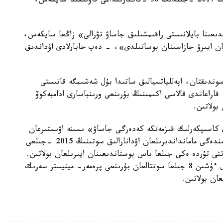
ءوتىنىش ءبىلدىردى. قازىبەك ءبي اۋداندىق سوتىنىڭ 2017 -جىلدىڭ 30 -قاڭتارىنداعى قاۋلىسىنا سايكەس،
تان رەسپۋبليكاسى تاۋەلسىزدىگىنىڭ 25 جىلدىعىنا بايلانىستى راقىمشىلىق جاساۋ تۋرالى» زاڭعا سايكەس،
ن ايىرۋ جازاسىنان بوساتىلدى»، - دەپ حابارلادى اۋداندىق
ندىقتان، اپەللياتسيالىق ساتىدا بۇل شەشىمگە قاتىستى
اراعاندى قالاسى اكىمىنىڭ بۇرىنعى ورىنباسارى ادامبەكوۆ
بولاتىن.
كاسىپكەرلىك قىزمەتكە كەدەرگى جاساۋ» ىسىنە اۋىستىرعان
بولاتىن. قاراعاندى وبلىسىنىڭ قىلمىستىق ىستەر جونىندەگى مامانداندىرىلعان اۋدانارالىق سوتىنىڭ 2015 -جىلعى
تتى تۇردە ەكى جىلعا باس بوستاندىعىنان ايىرىلعان بولاتىن.
بۇدان بۇرىن حابارلاعانىمىزداي، سىبايلاس جەمقورلىق ءۇشىن 8 جىلعا سوتتالعان بۇرىنعى پرەمەر- مينيستر سەرىك
عان بولاتىن.