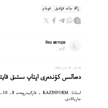
زاڭ جانە قۇقىق
قوعام
без автора
اۆتور
16:45, 07 تامىز 2026
دەمالىس كۇندەرى اپتاپ ىستىق قاي
است
جاريالادى.