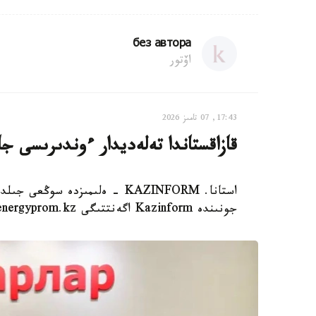
без автора
اۆتور
17:43, 07 تامىز 2026
قازاقستاندا تەلەديدار ءوندىرىسى
استانا. KAZINFORM - ەلىمىزدە 
جونىندە Kazinform اگەنتتىگى energyprom.kz دەرەكتەرىنە سىلتەمە جاساي وتىرىپ، حابارلايدى.