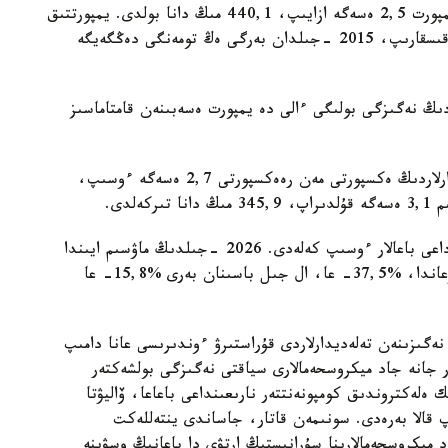
كەزەڭدە ءوندىرىس كولەمى 3,2 ەسەگە ارتسا، ال يمپورت 2,5 ەسەگە ازايىپ، 440,1 مىڭ دانا بولدى. يمپورتتىق
ءونىمنىڭ ۇلەسى %97,3- دان %81,8- عا دەيىن قىسقارىپ، 2015 -جىلدان بەرگى ەڭ تومەنگى دەڭگەيگە
ردىڭ نەگىزگى بولىگى ءالى دە يمپورت ەسەبىنەن قامتاماسىز
العاشقى بەس ايدىڭ قورىتىندىسى بويىنشا، تەلەديدارلاردىڭ ەكسپورتى مەن رەەكسپورتى 2,7 ەسەگە ءوسىپ،
وتاندىق ءوندىرىس وركەندەگەنمەن، بولشەك ساۋداداعى باعالار ءوسىپ كەلەدى. 2026 -جىلدىڭ ماۋسىم ايىندا
تەلەديدار وتكەن جىلدىڭ سايكەس ايىمەن سالىستىرعاندا، %37,5- عا، ال جىل باسىنان بەرى %15,8- عا
 نەگىزىنەن تەلەديدارلاردى قۇراستىرۋ ءوندىرىسى عانا دامىپ
ر جانە جاد ميكروسحەمالارى سياقتى نەگىزگى بولشەكتەر
 ەلەكتروندىق كومپونەنتتەر نارىعىنداعى باعاعا، ۆاليۋتا
ىپ قالا بەرەدى. سونىمەن قاتار، جاساندى ينتەللەكت
د ميكروسحەمالارىنا سۇرانىستىڭ ارتۋى دا باعانىڭ وسۋىنە