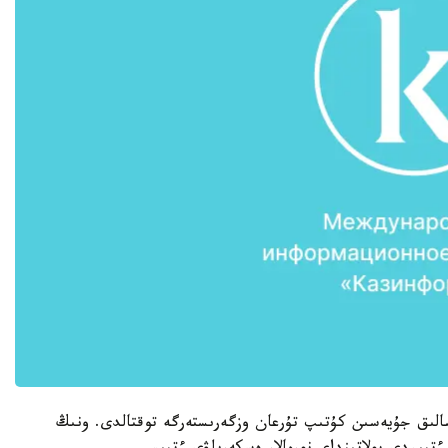
الىق جۇيەسىن كۇتىپ تۇرعان وزگەرىستەرگە توقتالدى. ونىڭ