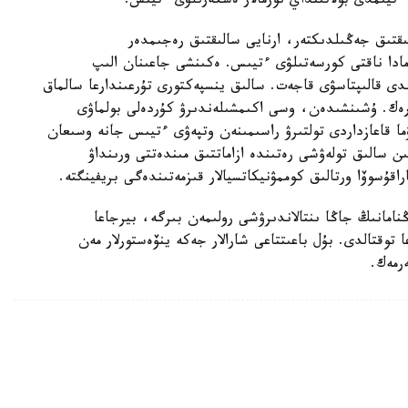
 ءتيىمدى بولاتىنداي نورمالار ەسكەرىلۋى ءتيىس.
ىقتىق جەڭىلدىكتەر، ارنايى سالىقتىق رەجىمدەر
نامادا ناقتى كورسەتىلۋى ءتيىس. ەكىنشى جاعىنان الىپ
ىرۋ دامىعان 30 ەلدەگى سەكىلدى قالىپتاسۋى قاجەت. سالىق ينسپەكتورى تۇرعىندارعا سالماق
رەك. ۇشىنشىدەن، وسى اكىمشىلەندىرۋ كۇردەلى بولماۋى
ما قاعازداردى تولتىرۋ راسىمىنەن وتپەۋى ءتيىس جانە وسىعان
سالىق تولەۋشى رەتىندە ازاماتتىق مىندەتتى ورىنداۋ
ۇسوۆا ورتالىق كوممۋنيكاتسيالار قىزمەتىندەگى بريفينگتە.
نامانىڭ جاڭا ىنتالاندىرۋشى رولىمەن بىرگە، بيرجاعا
وقتالدى. بۇل باعىتتاعى شارالار جەكە ينۆەستورلار مەن
ەرمەك.