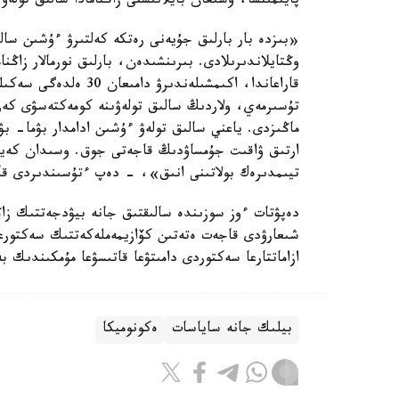
پايىمىنشا، وسىعان بايلانىستى زاڭنامادا سالىق تولەۋ
«بىزدە بار بارلىق جۇيەنى رەتكە كەلتىرۋ ءۇشىن سال
وڭتايلاندىرىلادى. بىرىنشىدەن، بارلىق نورمالار زاڭ
قاراعاندا، اكىمشىلەند
تۇسىرمەي، ولاردىڭ سالىق تولەۋىنە كومەكتەسۋى كە
ماڭىزدى. ياعني سالىق تولەۋ ءۇشىن ادامدار بۋما- بۋ
ارتىق ۋاقىت جۇمساۋدىڭ قاجەتى جوق. وسىدان كەيىن 
تيىمدىرەك بولاتىنى انىق»، - دەپ ءتۇسىندىردى قاراق
دەپۋتات ءوز سوزىندە سالىقتىق جانە بيۋدجەتتىك زاڭ
شىعارۋدى قاجەت ەتەتىن كۆازيمەملەكەتتىك سەكتورعا ت
ازاماتتارعا سەكتوردى دامىتۋعا قاتىسۋعا مۇمكىندىك ب
بيلىك جانە ساياسات
ەكونوميكا