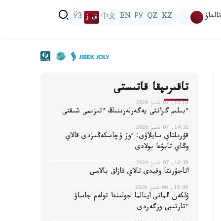
الداۋ
KZ
QZ
РУ
EN
中文
ق ز
ЎЗ
تاقىرىپقا قاتىستى
15:10, 07 تامىز 2026
ءبىلىم گرانتى يەگەرلەرىنىڭ ءتىزىمى شىقتى
14:52, 07 تامىز 2026
قۇرىلتاي سايلاۋى: ءوز ۋچاسكەڭىزدى قالاي
وڭاي تابۋعا بولادى
10:39, 07 تامىز 2026
اتاجۇرتتا وقيدى تالاي قازاق بالاسى
19:09, 06 تامىز 2026
ۇلكەن الماتى اينالما جولىندا تولەم جاساۋ
ءتارتىبى وزگەردى