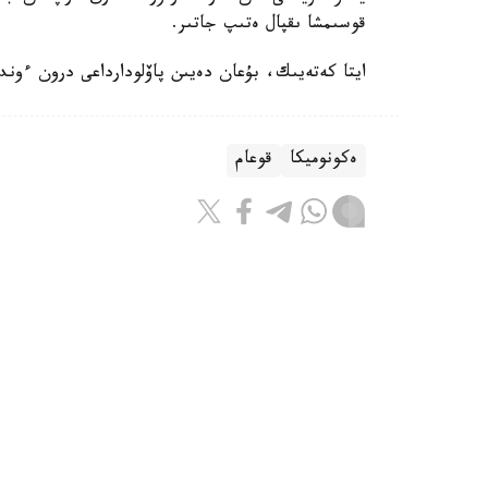
قوسىمشا ىقپال ەتىپ جاتىر.
ايتا كەتەيىك، بۇعان دەيىن پاۆلودارداعى درون ءوندى
ەكونوميكا
قوعام
باقىتجول كاكەش
اۆتور
09:40, 07 تامىز 2026
دوللار مەن تەڭگەنى قانشادان ايىربا