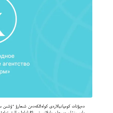
دەپۋتات كومپانيالاردى كولەڭكەدەن شىعارۋ ءۇشىن س