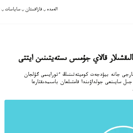
الەمدە
قازاقستان
ساياسات
ت
سالىقشىلار قالاي جۇمىس ىستەيتىنىن ايتتى
 قارجى جانە بيۋدجەت كوميتەتىنىڭ ءتورايىمى گۇلجان
جىل سايىنعى جولداۋىندا قامتىلعان باسىمدىقتارعا