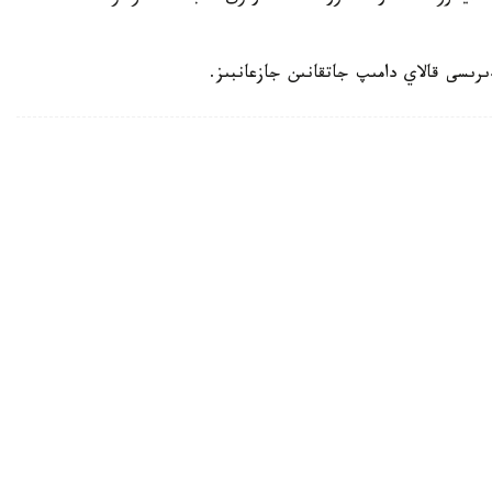
رىسى قالاي دامىپ جاتقانىن جازعانبىز.
ستاۋعا بولادى