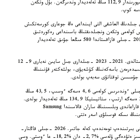
2026 -جىلى قاڭتار-ماۋسىم ايلارىندا وتاندىق كاسىپورىندار 112,9 مىڭ تەلەديدار وندىرگەن. بۇل وتكەن
ۋدە بۇل 2015 -جىلدان بەرى جىلدىڭ العاشقى التى ايىنداعى ەڭ جوعارى كورسەتكىش
 كولەمى وتكەن ونجىلدىقتىڭ باسىنداعى رەكوردتىق
دەڭگەيدەن ءالى دە ايتارلىقتاي تومەن. ماسەلەن، 2013 -جىلى قازاقستاندا 580 مىڭعا جۋىق تەلەديدار
رەكوردتىق كورسەتكىشتەن كەيىن سالادا قۇلدىراۋ باستالدى. 2021- 2023 -جىلدارى جىل سايىن نەبارى 9- 12
ونىمدەرمەن باسەكەنىڭ كۇشەيۋى، بولشەكتەر قۇنىنىڭ
ڭ جۇمىسىن توقتاتۋى سەبەپ بولدى.
2024 -جىلدان سالا قايتا جاندانا باستالدى. سول جىلى ءوندىرىس كولەمى 4,6 ەسەگە ءوسىپ، 43,5 مىڭ
داناعا جەتتى. ال 2025 -جىلى ءوندىرىس تاعى 3,1 ەسەگە ارتىپ، ستاتيستيكا 134,9 مىڭ تەلەديدار بولدى.
مۇنداي وسىمگە الماتىدا Xiaomi تەلەديدارلارىن، ال قاراعاندى وبلىسىنىڭ ساران قالاسىندا Samsung
رىنىڭ ىسكە قوسىلۋى اسەر ەتتى.
سونىمەن بىرگە، ىشكى نارىقتىڭ يمپورتقا تاۋەلدىلىگى بىرتىندەپ تومەندەپ كەلە جاتىر. 2026 -جىلى قاڭتار-
مامىر ايلارىندا وتاندىق ءونىمنىڭ سۇرانىستى قامتاماسىز ەتۋدەگى ۇلەسى %2,7- دان %18,2- عا ءوستى. وسى