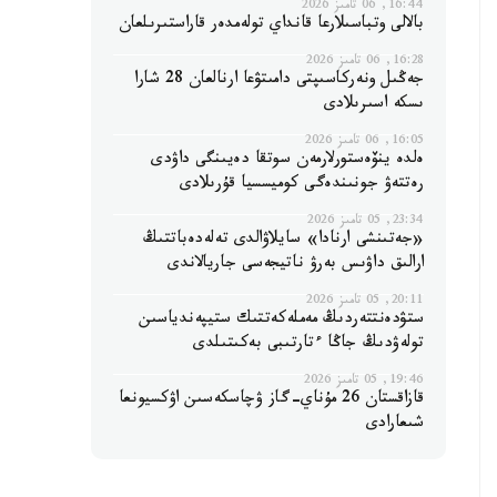
16:44, 06 تامىز 2026
بالالى وتباسىلارعا قانداي تولەمدەر قاراستىرىلعان
16:28, 06 تامىز 2026
جەڭىل ونەركاسىپتى دامىتۋعا ارنالعان 28 شارا
ىسكە اسىرىلادى
16:05, 06 تامىز 2026
ەلدە ينۆەستورلارمەن سوتقا دەيىنگى داۋدى
رەتتەۋ جونىندەگى كوميسسيا قۇرىلادى
23:34, 05 تامىز 2026
«جەتىنشى ارنادا» سايلاۋالدى تەلەدەباتتىڭ
ارالىق داۋىس بەرۋ ناتيجەسى جاريالاندى
20:11, 05 تامىز 2026
ستۋدەنتتەردىڭ مەملەكەتتىك ستيپەندياسىن
تولەۋدىڭ جاڭا ءتارتىبى بەكىتىلدى
19:46, 05 تامىز 2026
قازاقستان 26 مۇناي-گاز ۋچاسكەسىن اۋكسيونعا
شىعارادى