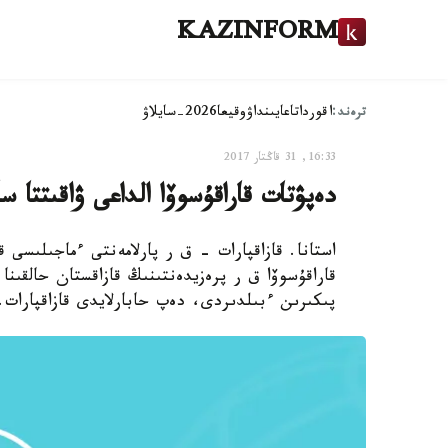
KAZINFORM
ترەند:
اقوردا
تاعايىنداۋ
وقيعا
2026-سايلاۋ
16:33, 31 قاڭتار 2017
دەپۋتات قاراقۇسوۆا الداعى ۋاقىتتا 
استانا. قازاقپارات - ق ر پارلامەنتى ءماجىلىسى
قاراقۇسوۆا ق ر پرەزيدەنتىنىڭ قازاقستان حالقىنا 
پىكىرىن ءبىلدىردى، دەپ حابارلايدى قازاقپارات.