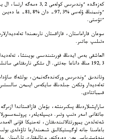
ءتۇستى.
سوعان قاراماستان، قازاقستان نارىعىندا تەلەديدارلا
ەتىلىپ جاتىر.
192,3 مىڭ داناعا جەتتى. ال ىشكى نارىقتاعى ساتىلىم 3,1 ەسەگە قۇلدىراپ، 345,9 مىڭ دانا تىركەلدى.
قىمباتتادى.
ساراپشىلاردىڭ پىكىرىنشە، بۇعان قازاقستاندا ازىرگە
جاتقانى اسەر ەتىپ وتىر. ديسپلەيلەر، پروتسەسسورلا
شەتەلدەن يمپورتتالاتىندىقتان، تەحنيكا قۇنى الەمدىك
باعامىنا جانە لوگيستيكالىق شىعىندارعا تاۋەلدى بول
يندۋسترياسى مەن دەرەكتەر ورتالىقتارى تاراپىنان جا