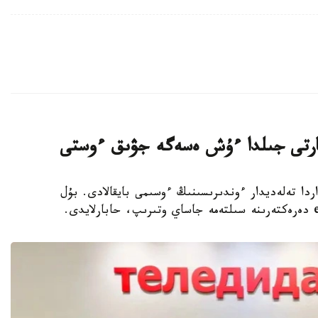
 جارتى جىلدا ءۇش ەسەگە جۋىق ءوستى
سوڭعى جىلداردا تەلەديدار ءوندىرىسىنىڭ ءوسىمى بايقالادى. بۇل