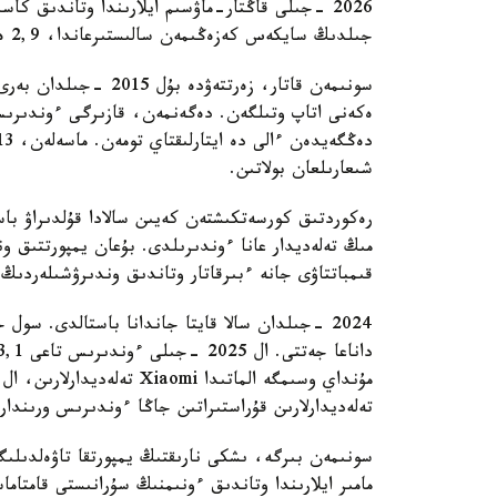
جىلدىڭ سايكەس كەزەڭىمەن سالىستىرعاندا، 2,9 ەسە كوپ.
سونىمەن قاتار، زەرتتە
ەكەنى اتاپ وتىلگەن. دەگەنمەن، قازىرگى ءوندىرىس
شىعارىلعان بولاتىن.
مىڭ تەلەديدار عانا ءوندىرىلدى. بۇعان يمپورتتىق 
قىمباتتاۋى جانە ءبىرقاتار وتاندىق وندىرۋشىلەردى
تەلەديدارلارىن قۇراستىراتىن جاڭا ءوندىرىس ورىندا